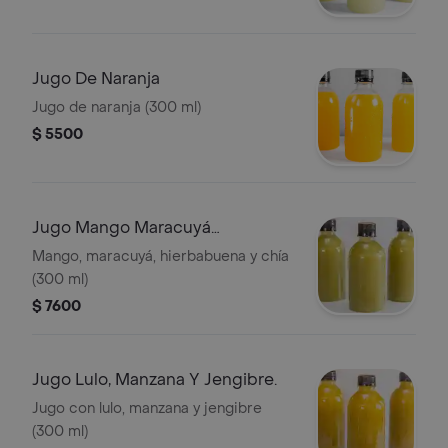
Jugo De Naranja
Jugo de naranja (300 ml)
$ 5500
Jugo Mango Maracuyá
Hierbabuena Y Chía
Mango, maracuyá, hierbabuena y chía
(300 ml)
$ 7600
Jugo Lulo, Manzana Y Jengibre.
Jugo con lulo, manzana y jengibre
(300 ml)