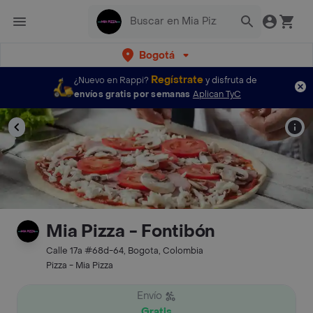
Bogotá
Regístrate
¿Nuevo en Rappi?
y disfruta de
envíos gratis por semanas
Aplican TyC
Mia Pizza - Fontibón
Calle 17a #68d-64, Bogota, Colombia
Pizza - Mia Pizza
Envío
Gratis