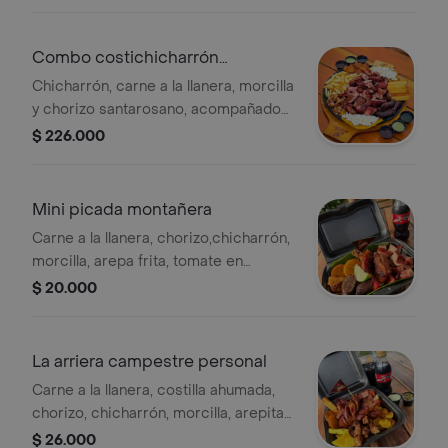
choclo con queso cuajada,
chimichurri, salsa de la casa,
guacamole y para 4-5 personas.
Combo costichicharrón
monumental
Chicharrón, carne a la llanera, morcilla
y chorizo santarosano, acompañados
de yuca frita, papa a la francesa, piña
$ 226.000
caramelizada, ensalada fresca y arepa
de choclo con queso cuajada. para 5-
6 personas.
Mini picada montañera
Carne a la llanera, chorizo,chicharrón,
morcilla, arepa frita, tomate en
cascos, papa criolla, chimichurri y
$ 20.000
salsa de la casa. salsa de ajo y
chimichurri.
La arriera campestre personal
Carne a la llanera, costilla ahumada,
chorizo, chicharrón, morcilla, arepita
frita, yuquita frita, tomate en cascos,
$ 26.000