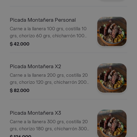
piña, papa criolla, chimichurri y salsa
de ajo.
Picada Montañera Personal
Carne a la llanera 100 grs, costilla 10
grs, chorizo 60 grs, chicharrón 100
grs, morcilla 100 grs, papa criolla 80
$ 42.000
grs, 2 unidades de arepita frita, 6
rodajas de tomate, 3 cascos de limón
Picada Montañera X2
Carne a la llanera 200 grs, costilla 20
grs, chorizo 120 grs, chicharrón 200
grs, morcilla 200 grs, papa criolla 160
$ 82.000
grs, 4 unidades de arepita frita,
tomate en rodajas y cascos de limón
Picada Montañera X3
Carne a la llanera 300 grs, costilla 20
grs, chorizo 180 grs, chicharrón 300
grs, morcilla 300 grs, papa criolla 240