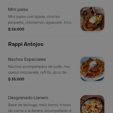
Mini paisa
Mini paisa con tajada, chorizo
pequeño, chicharrón, aguacate, limón,
huevo, arroz, carne molida, arepita y
$ 26.000
frijoles.
Rappi Antojos
Nachos Especiales
Nachos acompañados de pollo, res,
queso mozzarella, refrito, pico de
gallo, guacamole y sour cream.
$ 35.000
Desgranado Llanero
Base de lechuga, maíz tierno, trozos
de carne a la llanera. Acompañado de