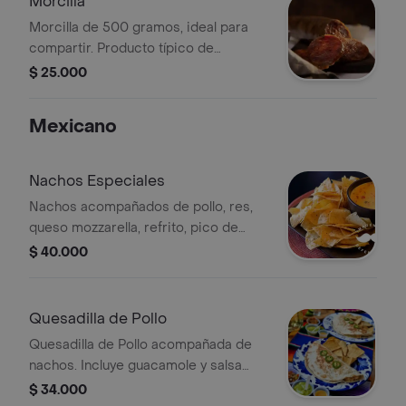
Morcilla
Morcilla de 500 gramos, ideal para
compartir. Producto típico de
charcutería.
$ 25.000
Mexicano
Nachos Especiales
Nachos acompañados de pollo, res,
queso mozzarella, refrito, pico de
gallo, guacamole y sour cream
$ 40.000
Quesadilla de Pollo
Quesadilla de Pollo acompañada de
nachos. Incluye guacamole y salsa
picante.
$ 34.000