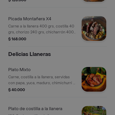
$ 126.000
grs, 2 unidades de arepita frita,
rodajas de tomate, cascos de limón
Picada Montañera X4
Carne a la llanera 400 grs, costilla 40
grs, chorizo 240 grs, chicharrón 400
grs, morcilla 400 grs, papa criolla 320
$ 168.000
grs, 8 unidades de arepita frita,
rodajas de tomate, cascos de limón
Delicias Llaneras
Plato Mixto
Carne, costilla a la llanera, servidas
con papa, yuca, maduro, chimichurri y
guacamole.
$ 40.000
Plato de costilla a la llanera