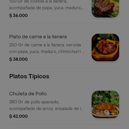
150 Gr de costilla a la llanera,
acompañada de papa, yuca, maduro,
chimichurri y guacamole.
$ 36.000
Plato de carne a la llanera
250 Gr de carne a la llanera, servida
con papa, yuca, maduro, chimichurri y
guacamole.
$ 38.000
Platos Típicos
Chuleta de Pollo
380 Gr de pollo apanado,
acompañado de arroz, ensalada de la
casa y papas a la francesa.
$ 42.000