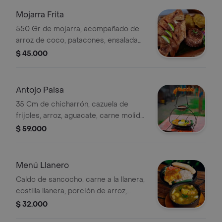
Mojarra Frita
550 Gr de mojarra, acompañado de
arroz de coco, patacones, ensalada
de la casa y crema de pescado.
$ 45.000
Antojo Paisa
35 Cm de chicharrón, cazuela de
frijoles, arroz, aguacate, carne molida,
maduro, arepa, huevo, chorizo y limón.
$ 59.000
Menú Llanero
Caldo de sancocho, carne a la llanera,
costilla llanera, porción de arroz,
ensalada coleslaw, ½ porción de
$ 32.000
papas a la francesa y 2 arepas.