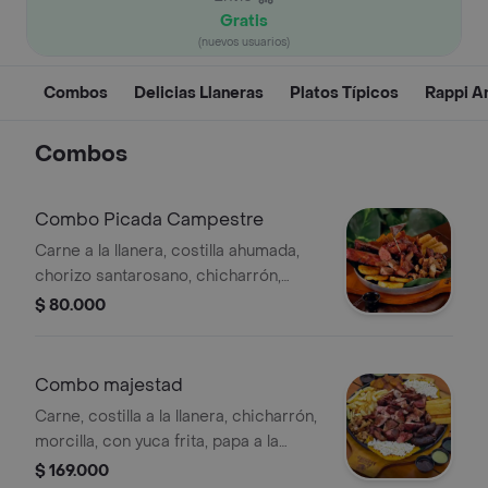
Gratis
(nuevos usuarios)
Combos
Delicias Llaneras
Platos Típicos
Rappi A
Combos
Combo Picada Campestre
Carne a la llanera, costilla ahumada,
chorizo santarosano, chicharrón,
morcilla, acompañados de yuca frita,
$ 80.000
piña caramelizada, arepas,
chimichurri y salsa de la casa, para 2
personas.
Combo majestad
Carne, costilla a la llanera, chicharrón,
morcilla, con yuca frita, papa a la
francesa, piña caramelizada, arepa de
$ 169.000