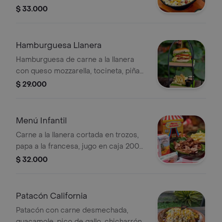
ripio de papa, queso y salsa especial
$ 33.000
de la casa.
Hamburguesa Llanera
Hamburguesa de carne a la llanera
con queso mozzarella, tocineta, piña
asada, lechuga, tomate, cebolla.
$ 29.000
Acompañada de papas a la francesa y
salsas de la casa.
Menú Infantil
Carne a la llanera cortada en trozos,
papa a la francesa, jugo en caja 200
ml, galletas de la casa y juguete
$ 32.000
sorpresa.
Patacón California
Patacón con carne desmechada,
guacamole, pico de gallo, chicharrón,