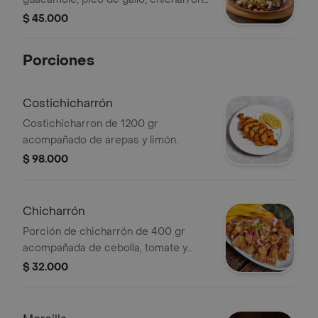
maicito tierno y una deliciosa cama
$ 45.000
de queso fundido.
Porciones
Costichicharrón
Costichicharron de 1200 gr
acompañado de arepas y limón.
$ 98.000
Chicharrón
Porción de chicharrón de 400 gr
acompañada de cebolla, tomate y
plátano frito.
$ 32.000