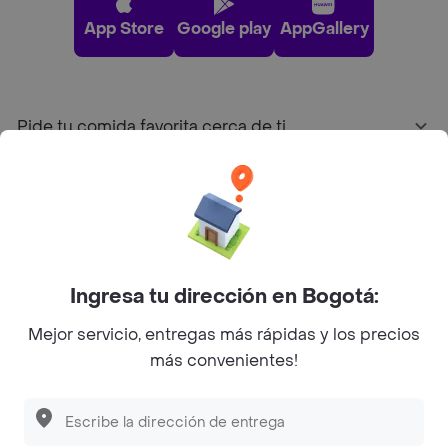
App Store
Google play
AppGallery
Pide tu comida favorita cerca de ti
Categorías
Únete a Rappi
Ingresa tu dirección en Bogotá:
Sobre Rappi
Mejor servicio, entregas más rápidas y los precios
más convenientes!
Facebook
Twitter
Instagram
©
2026
Rappi Inc. All rights reserved.