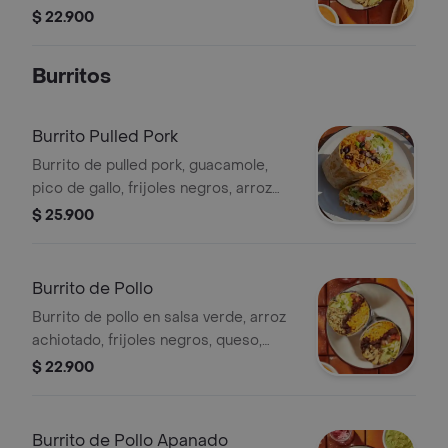
$ 22.900
Burritos
Burrito Pulled Pork
Burrito de pulled pork, guacamole,
pico de gallo, frijoles negros, arroz
achiote, lechuga y queso.
$ 25.900
Burrito de Pollo
Burrito de pollo en salsa verde, arroz
achiotado, frijoles negros, queso,
guacamole, pico de gallo, lechuga y
$ 22.900
salsa verde.
Burrito de Pollo Apanado