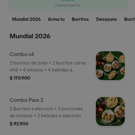
(nuevos usuarios)
Mundial 2026
Arma tu
Burritos
Desayuno
Burr
Mundial 2026
Combo x4
2 burritos de pollo + 2 burritos carne
chili + 4 totopos + 4 bebidas a
elección.
$ 170.900
Combo Para 2
2 Burritos a elección + 2 porciones
de totopos + 2 bebidas a elección.
$ 92.900