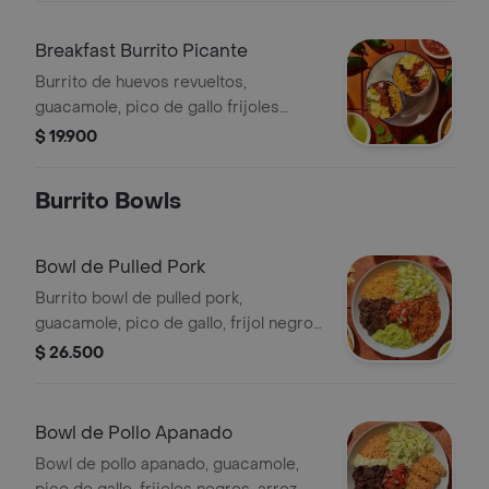
Breakfast Burrito Picante
Burrito de huevos revueltos,
guacamole, pico de gallo frijoles
negros, arroz achiote, lechuga, queso
$ 19.900
y salsa habanero.
Burrito Bowls
Bowl de Pulled Pork
Burrito bowl de pulled pork,
guacamole, pico de gallo, frijol negro,
arroz achiote y lechuga.
$ 26.500
Bowl de Pollo Apanado
Bowl de pollo apanado, guacamole,