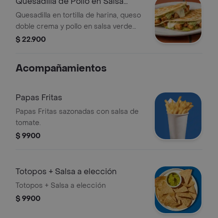
Quesadilla de Pollo en Salsa
Verde
Quesadilla en tortilla de harina, queso
doble crema y pollo en salsa verde
Burritos & Co.
$ 22.900
Acompañamientos
Papas Fritas
Papas Fritas sazonadas con salsa de
tomate.
$ 9900
Totopos + Salsa a elección
Totopos + Salsa a elección
$ 9900