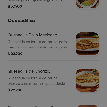
pico de gallo, frijoles negros, arroz
achiote y lechuga.
$ 37.500
Quesadillas
Quesadilla Pollo Mexicano
Quesadilla en tortilla de harina, pollo
mexicano, queso doble crema y salsa
verde Burritos & Co. *Producto
$ 22.900
Ligeramente Picante.
Quesadilla de Chorizo
Santarrossano
Quesadilla en tortilla de harina,
chorizo santarrosano, queso doble
crema y salsa verde Burritos & Co.
$ 22.900