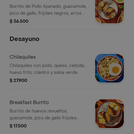
Burrito de Pollo Apanado, guacamole,
pico de gallo, frijoles negros, arroz
achiote, lechuga y queso.
$ 36.500
Desayuno
Chilaquiles
Chilaquiles con pollo, queso, cebolla,
huevo frito, cilantro y salsa verde.
$ 27.900
Breakfast Burrito
Burrito de huevos revueltos,
guacamole, pico de gallo frijoles
negros, arroz achiote, lechuga, queso
$ 17.500
y salsa verde Burritos & Co.