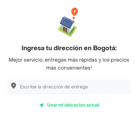
Categorías
Únete a Rappi
Ingresa tu dirección en Bogotá:
Sobre Rappi
Mejor servicio, entregas más rápidas y los precios
más convenientes!
Facebook
Twitter
Instagram
©
2026
Rappi Inc. All rights reserved.
Usar mi ubicación actual
Rappi S.A.S. --- NIT 900.843.898-9 --- Calle 63 # 16A-02
Bogotá D.C. --- notificacionesrappi@rappi.com