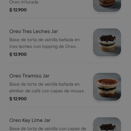
Oreo triturada.
$ 12.900
Oreo Tres Leches Jar
Base de torta de vainilla bañada en
tres leches con topping de Oreo
triturada.
$ 12.900
Oreo Tiramisú Jar
Base de torta de vainilla bañada en
almíbar de café con capas de mousse
de tiramisú y Oreo.
$ 12.900
Oreo Key Lime Jar
Base de torta de vainilla con capas de