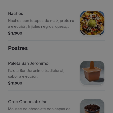
Nachos
Nachos con totopos de maíz, proteína
a elección, frijoles negros, queso,
guacamole y pico de gallo.
$ 17.900
Postres
Paleta San Jerónimo
Paleta San Jerónimo tradicional,
sabor a elección.
$ 11.900
Oreo Chocolate Jar
Mousse de chocolate con capas de