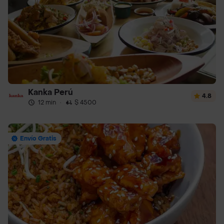
Kanka Perú
4.8
12 min
·
$ 4500
Envío Gratis