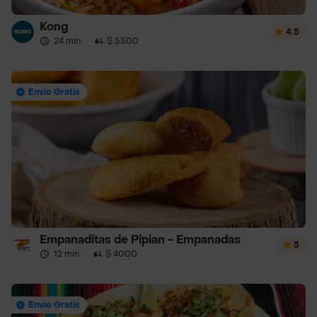
Kong
4.5
24 min
·
$ 5500
Envío Gratis
Empanaditas de Pipian - Empanadas
5
12 min
·
$ 4000
Envío Gratis