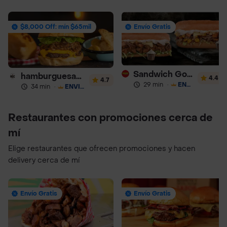
$8,000 Off: mín $65mil
Envío Gratis
Sandwich Gourmet Salsa de Ajo
hamburguesas Rustica (RDC)
4.4
4.7
29 min
·
ENVÍO GRATIS
34 min
·
ENVÍO GRATIS
Restaurantes con promociones cerca de
mí
Elige restaurantes que ofrecen promociones y hacen
delivery cerca de mí
Envío Gratis
Envío Gratis