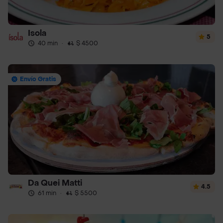
Isola
5
40 min
·
$ 4500
Envío Gratis
Da Quei Matti
4.5
61 min
·
$ 5500