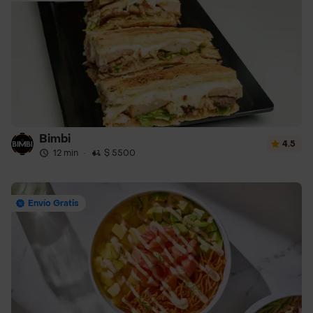
Bimbi
4.5
12 min
·
$ 5500
Envío Gratis