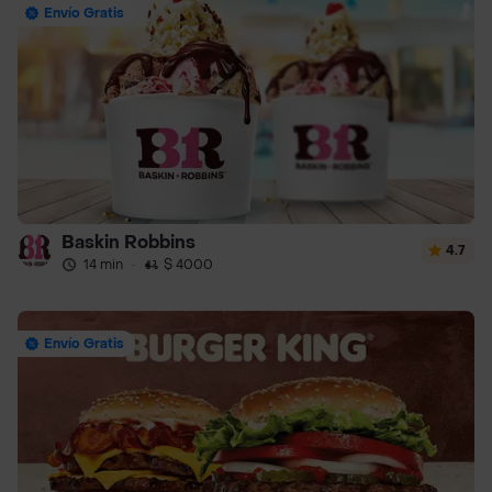
Envío Gratis
Baskin Robbins
4.7
14 min
·
$ 4000
Envío Gratis