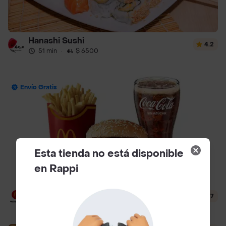
Hanashi Sushi
4.2
51 min
·
$ 6500
Envío Gratis
Esta tienda no está disponible
en Rappi
McDonald's
4.7
12 min
·
$ 3500