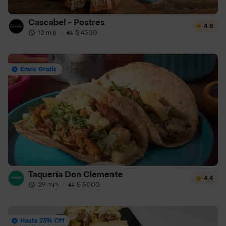
Cascabel - Postres
4.8
12 min
·
$ 4500
Envío Gratis
Taquería Don Clemente
4.4
29 min
·
$ 5000
Hasta 23% Off