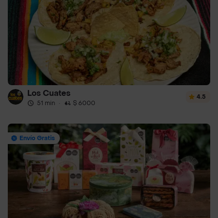
Los Cuates
4.5
51 min
·
$ 6000
Envío Gratis