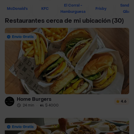
El Corral -
Sandwi
McDonald's
KFC
Frisby
Hamburguesa
Qban
Restaurantes cerca de mi ubicación
(30)
Envío Gratis
Home Burgers
4.6
24 min
·
$ 4000
Envío Gratis