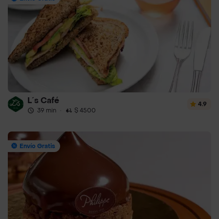
L´s Café
4.9
39 min
·
$ 4500
Envío Gratis