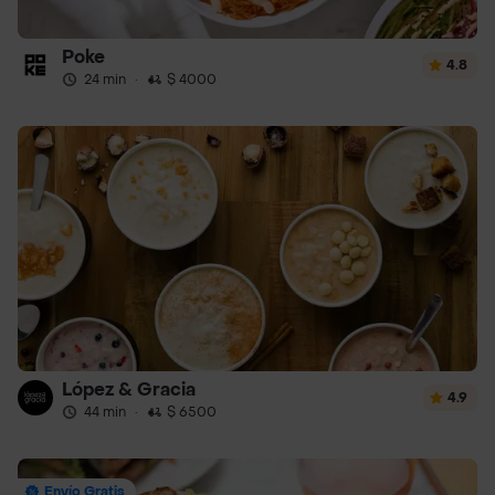
Poke
4.8
24 min
·
$ 4000
López & Gracia
4.9
44 min
·
$ 6500
Envío Gratis