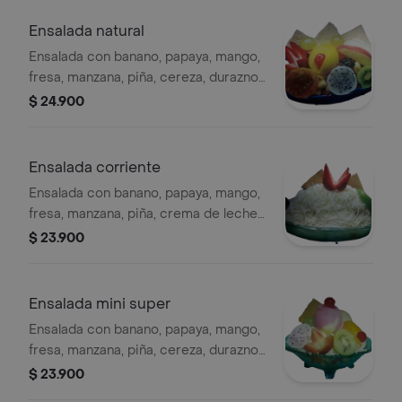
Ensalada natural
Ensalada con banano, papaya, mango,
fresa, manzana, piña, cereza, durazno,
kiwi, pitahaya, manzana, uva, galleta.
$ 24.900
Ensalada corriente
Ensalada con banano, papaya, mango,
fresa, manzana, piña, crema de leche,
queso, uva, fresa, galleta.
$ 23.900
Ensalada mini super
Ensalada con banano, papaya, mango,
fresa, manzana, piña, cereza, durazno,
kiwi, pitahaya, uva, helado, galleta.
$ 23.900