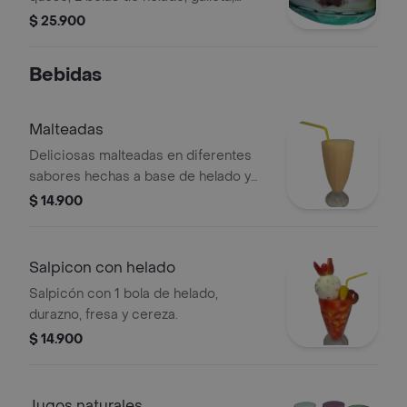
cereza, durazno, fresa.
$ 25.900
Bebidas
Malteadas
Deliciosas malteadas en diferentes
sabores hechas a base de helado y
crema de leche artesanal.
$ 14.900
Salpicon con helado
Salpicón con 1 bola de helado,
durazno, fresa y cereza.
$ 14.900
Jugos naturales