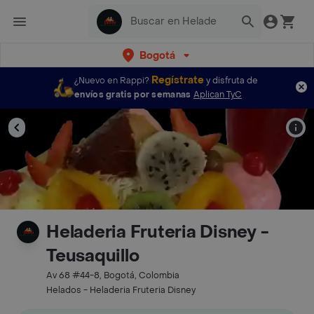
Bogotá
Regístrate
¿Nuevo en Rappi?
y disfruta de
envíos gratis por semanas
Aplican TyC
Heladeria Fruteria Disney -
Teusaquillo
Av 68 #44-8, Bogotá, Colombia
Helados - Heladeria Fruteria Disney