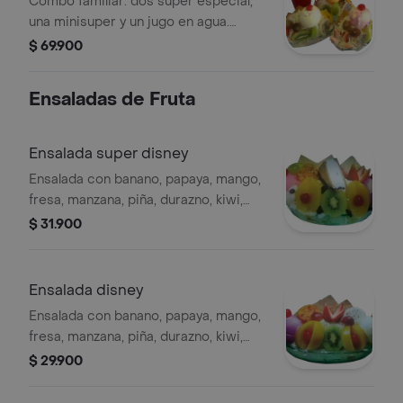
Combo familiar: dos super especial,
una minisuper y un jugo en agua.
Incluye helado, frutas variadas como
$ 69.900
kiwi, fresa y pitahaya, y cerezas.
Ensaladas de Fruta
Ensalada super disney
Ensalada con banano, papaya, mango,
fresa, manzana, piña, durazno, kiwi,
pitahaya, queso, 2 bolas helado, platillo
$ 31.900
y galleta.
Ensalada disney
Ensalada con banano, papaya, mango,
fresa, manzana, piña, durazno, kiwi,
pitahaya, uva, queso, 2 bolas de
$ 29.900
helado, galleta.