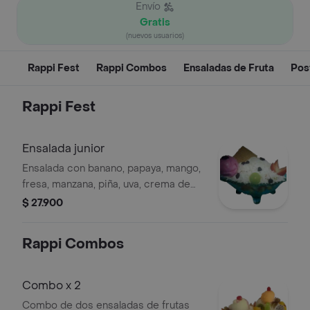
Envío
Gratis
(nuevos usuarios)
Rappi Fest
Rappi Combos
Ensaladas de Fruta
Pos
Rappi Fest
Ensalada junior
Ensalada con banano, papaya, mango,
fresa, manzana, piña, uva, crema de
leche, queso, helado y galleta.
$ 27.900
Rappi Combos
Combo x 2
Combo de dos ensaladas de frutas