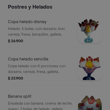
Postres y Helados
Copa helado disney
Helado, 5 bolas, con durazno, kiwi,
cereza, fresa, barquillos, galleta
artesanal.
$ 26.900
Copa helado sencilla
Copa helado con 4 porciones con
durazno, cereza, fresa, galleta
artesanal.
$ 23.900
Banana split
Ensalada con banana, crema de leche,
queso, 2 bolas de helado, galleta,