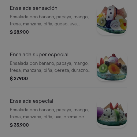
Ensalada sensación
Ensalada con banano, papaya, mango,
fresa, manzana, piña, queso, uva,
cereza, durazno, kiwi, pitahaya, helado.
$ 28.900
Ensalada super especial
Ensalada con banano, papaya, mango,
fresa, manzana, piña, cereza, durazno,
kiwi, pitahaya, uva, galleta y helado.
$ 27.900
Ensalada especial
Ensalada con banano, papaya, mango,
fresa, manzana, piña, uva, crema de
leche, queso, helado, galleta.
$ 35.900