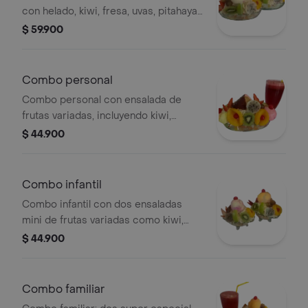
con helado, kiwi, fresa, uvas, pitahaya
y cereza.
$ 59.900
Combo personal
Combo personal con ensalada de
frutas variadas, incluyendo kiwi,
durazno y fresa, acompañado de un
$ 44.900
jugo en agua.
Combo infantil
Combo infantil con dos ensaladas
mini de frutas variadas como kiwi,
pitahaya, cereza y helado.
$ 44.900
Combo familiar