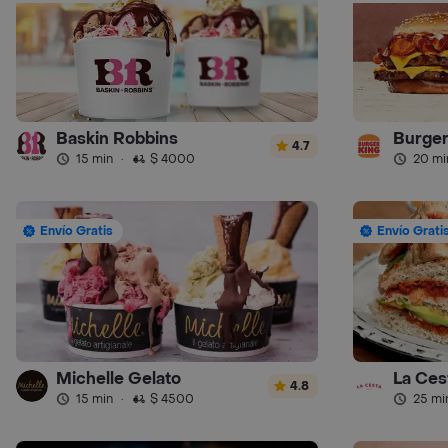
Baskin Robbins
Burger
4.7
15 min
·
$ 4000
20 mi
Envío Gratis
Envío Grati
Michelle Gelato
La Ces
4.8
15 min
·
$ 4500
25 mi