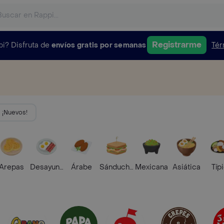
Registrarme
pi?
Disfruta de
envíos gratis por semanas
Tér
¡Nuevos!
Arepas
Desayunos
Árabe
Sánduches
Mexicana
Asiática
Típ