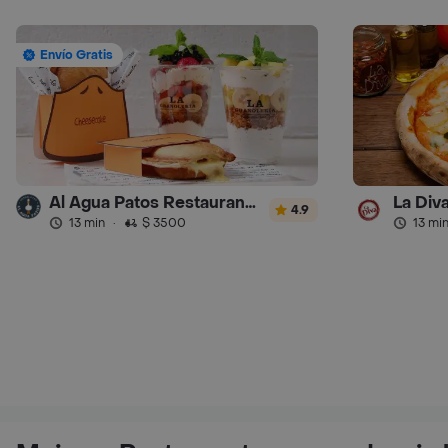
Envío Gratis
Al Agua Patos Restaurante - Turbo
La Diva
4.9
13 min
·
$ 3500
13 mi