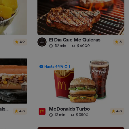
El Día Que Me Quieras
4.9
5
52 min
·
$ 6000
Hasta 44% Off
Sandwich Gourmet Salsa de Ajo
McDonalds Turbo
4.8
4.8
13 min
·
$ 3500