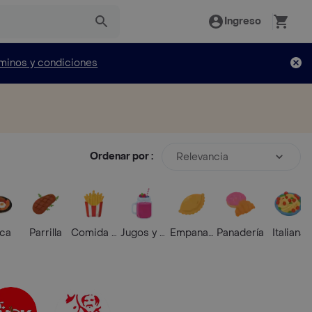
Ingreso
minos y condiciones
Ordenar por :
Relevancia
ica
Parrilla
Comida Rápida
Jugos y Batidos
Empanadas
Panadería
Italiana