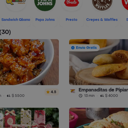
Sandwich Qbano
Papa Johns
Presto
Crepes & Waffles
(30)
Envío Gratis
4.5
n
·
$ 5500
13 min
·
$ 4000
s