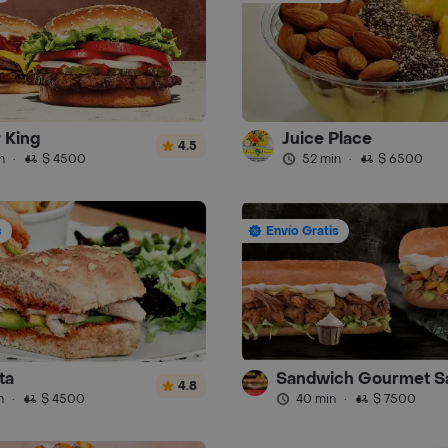
 King
Juice Place
4.5
n
·
$ 4500
52 min
·
$ 6500
s
Envío Gratis
ta
4.8
n
·
$ 4500
40 min
·
$ 7500