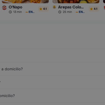
O'Napo
Arepas Colombianas Premium
4.1
4.1
13 min
·
ENVÍO GRATIS
25 min
·
ENVÍO GRATIS
 a domicilio?
?
omicilio?