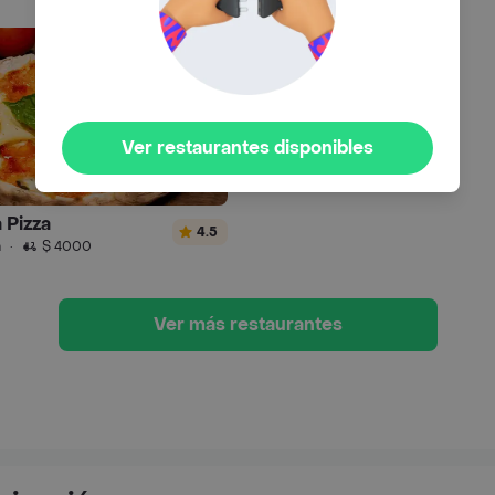
Ver restaurantes disponibles
 Pizza
4.5
n
·
$ 4000
Ver más restaurantes