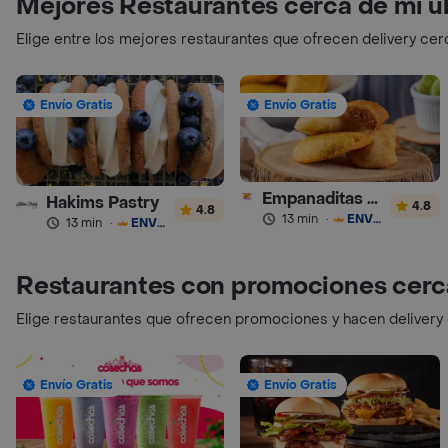
Mejores Restaurantes cerca de mi u
Elige entre los mejores restaurantes que ofrecen delivery cer
Envío Gratis
Envío Gratis
Empanaditas de Pipian - Empanadas
Hakims Pastry
4.8
4.8
13 min
·
ENVÍO GRATIS
13 min
·
ENVÍO GRATIS
Restaurantes con promociones cerc
Elige restaurantes que ofrecen promociones y hacen delivery
Envío Gratis
Envío Gratis