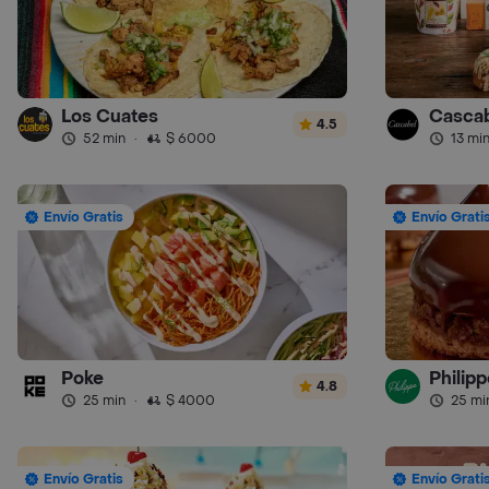
Los Cuates
Cascab
4.5
52 min
·
$ 6000
13 mi
Envío Gratis
Envío Grati
Poke
Philipp
4.8
25 min
·
$ 4000
25 mi
Envío Gratis
Envío Grati