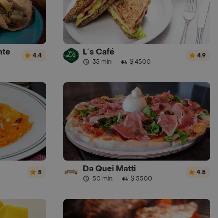
nte
L´s Café
4.4
4.9
35 min
·
$ 4500
Da Quei Matti
5
4.5
50 min
·
$ 5500