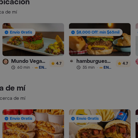
bicación
ca de mí
Envío Gratis
$8,000 Off: mín $65mil
Mundo Vegano
hamburguesas Rustica (RDC)
4.7
4.7
60 min
·
ENVÍO GRATIS
35 min
·
ENVÍO GRATIS
a de mí
 cerca de mí
Envío Gratis
Envío Gratis