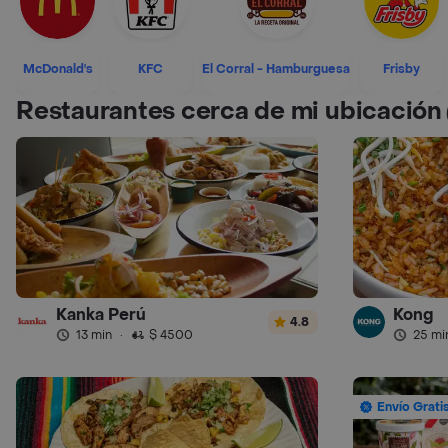
McDonald's
KFC
El Corral - Hamburguesa
Frisby
Restaurantes cerca de mi ubicación
Kanka Perú
Kong
4.8
13 min
·
$ 4500
25 mi
Envío Grati