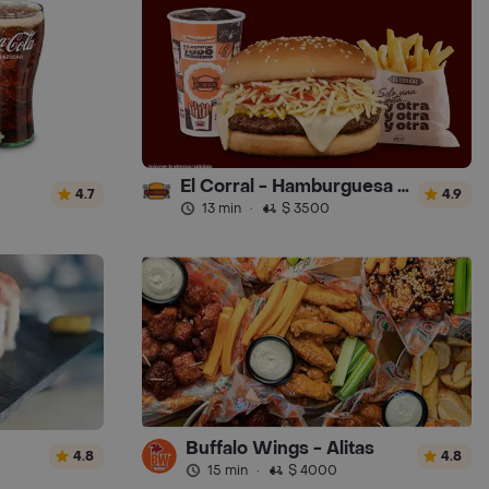
El Corral - Hamburguesa - Turbo
4.7
4.9
13 min
·
$ 3500
Buffalo Wings - Alitas
4.8
4.8
15 min
·
$ 4000