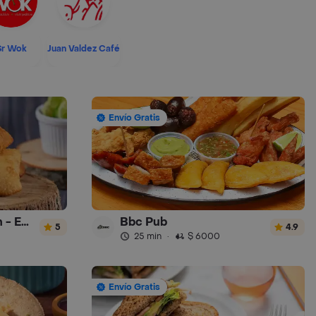
Sr Wok
Juan Valdez Café
Envío Gratis
Empanaditas de Pipian - Empanadas
Bbc Pub
5
4.9
25 min
·
$ 6000
Envío Gratis