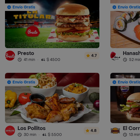
Envío Gratis
Envío Grati
Presto
Hanash
4.7
41 min
·
$ 4500
52 mi
Envío Gratis
Envío Grati
Los Pollitos
El Cor
4.8
30 min
·
$ 5500
13 mi