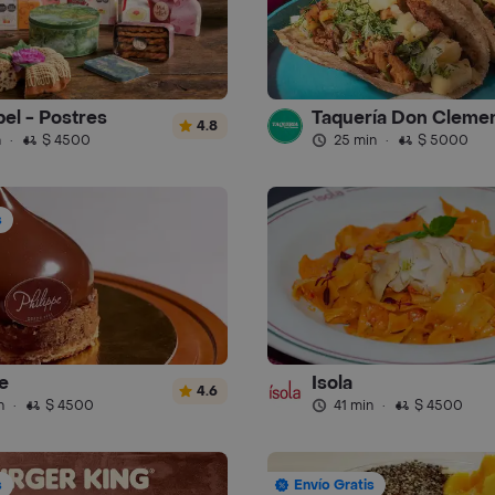
el - Postres
Taquería Don Cleme
4.8
n
·
$ 4500
25 min
·
$ 5000
s
e
Isola
4.6
n
·
$ 4500
41 min
·
$ 4500
s
Envío Gratis