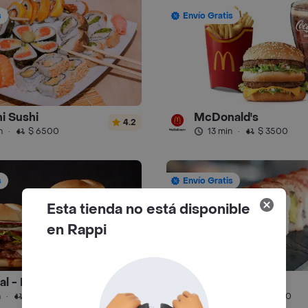
s
Envío Gratis
i Sushi
McDonald's
4.2
n
·
$ 6500
13 min
·
$ 3500
s
Envío Gratis
Esta tienda no está disponible
en Rappi
ral - Hamburguesa
Toshiro - Sushi
4.9
n
·
$ 4000
35 min
·
$ 5000