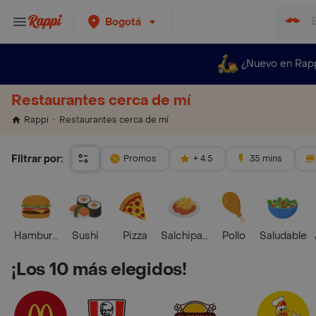
Bogotá
¿Nuevo en Rap
Restaurantes cerca de mí
Restaurantes cerca de mí
Rappi
Filtrar por:
Promos
+ 4.5
35 mins
Hamburguesa
Sushi
Pizza
Salchipapas
Pollo
Saludable
¡Los 10 más elegidos!