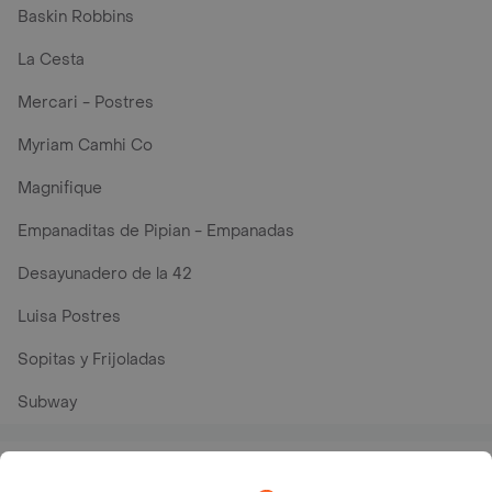
Baskin Robbins
La Cesta
Mercari - Postres
Myriam Camhi Co
Magnifique
Empanaditas de Pipian - Empanadas
Desayunadero de la 42
Luisa Postres
Sopitas y Frijoladas
Subway
En los mas de 28 opiniones de clientes de Rappi fueron