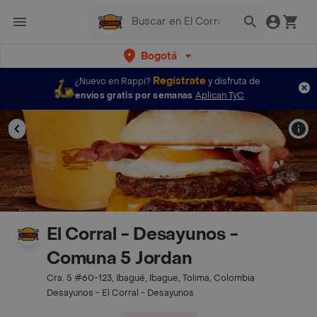
Bogotá
Regístrate
¿Nuevo en Rappi?
y disfruta de
envíos gratis por semanas
Aplican TyC
El Corral - Desayunos -
Comuna 5 Jordan
Cra. 5 #60-123, Ibagué, Ibague, Tolima, Colombia
Desayunos - El Corral - Desayunos