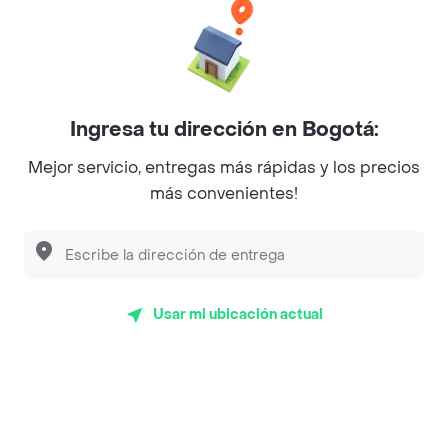
realizadas pidiendo a domicilio de El Corral - Desayunos
en Ibagué y lo calificaron con un promedio de 4.5 sobre
un máximo de 5.
Del total de Restaurantes, El Corral - Desayunos es uno
Ingresa tu dirección en Bogotá:
de los más importantes en Ibagué con 4.5 de rating
Mejor servicio, entregas más rápidas y los precios
sobre un máximo de 5.
más convenientes!
Top Marcas y Cadenas de Restaurantes
Encuéntranos en estos países
Usar mi ubicación actual
App Store
Google play
AppGallery