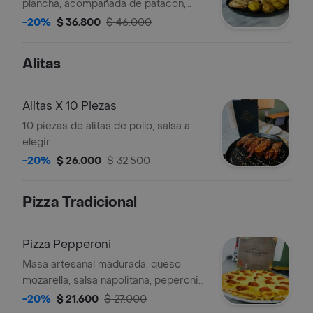
plancha, acompañada de patacon,
papa a la francesa y ensalada.
-20%
$ 36.800
$ 46.000
Alitas
Alitas X 10 Piezas
10 piezas de alitas de pollo, salsa a
elegir.
-20%
$ 26.000
$ 32.500
Pizza Tradicional
Pizza Pepperoni
Masa artesanal madurada, queso
mozarella, salsa napolitana, peperoni
importado, tamaño a elegir.
-20%
$ 21.600
$ 27.000