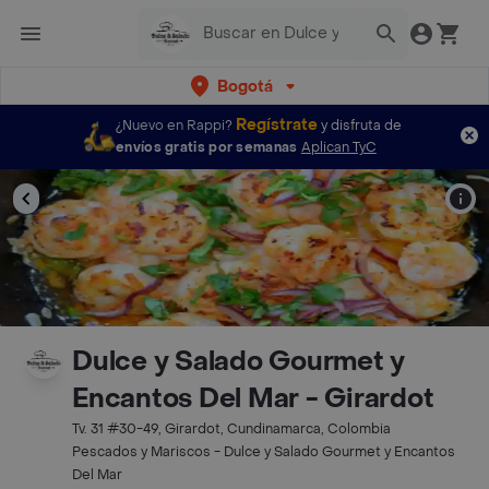
Bogotá
Regístrate
¿Nuevo en Rappi?
y disfruta de
envíos gratis por semanas
Aplican TyC
Dulce y Salado Gourmet y
Encantos Del Mar - Girardot
Tv. 31 #30-49, Girardot, Cundinamarca, Colombia
Pescados y Mariscos - Dulce y Salado Gourmet y Encantos
Del Mar