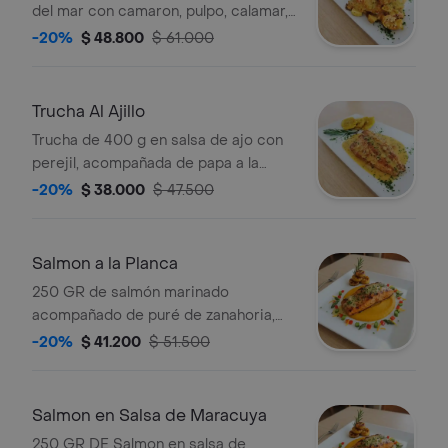
del mar con camaron, pulpo, calamar,
caracol acompañado de patacon y
-20%
$ 48.800
$ 61.000
papa a la francesa.
Trucha Al Ajillo
Trucha de 400 g en salsa de ajo con
perejil, acompañada de papa a la
francesa y patacón.
-20%
$ 38.000
$ 47.500
Salmon a la Planca
250 GR de salmón marinado
acompañado de puré de zanahoria,
espárragos y plátano maduro.
-20%
$ 41.200
$ 51.500
Salmon en Salsa de Maracuya
250 GR DE Salmon en salsa de