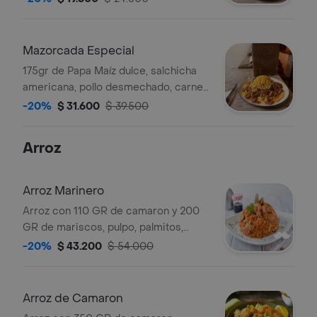
Mazorcada Especial
175gr de Papa Maíz dulce, salchicha
americana, pollo desmechado, carne
desmechada, tocineta, queso doble
-20%
$ 31.600
$ 39.500
crema, papa cabello de ángel y salsa
de la casa
Arroz
Arroz Marinero
Arroz con 110 GR de camaron y 200
GR de mariscos, pulpo, palmitos,
calamar, caracol, acompañado de
-20%
$ 43.200
$ 54.000
papa a la francesa y patacon.
Arroz de Camaron