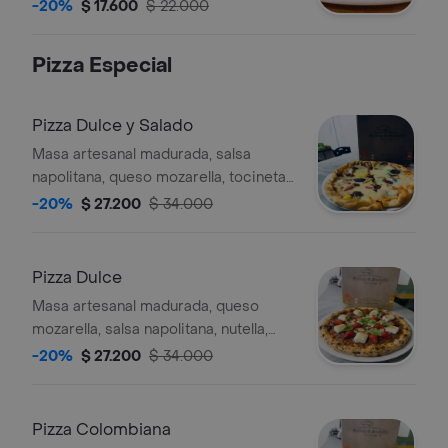
caramelizada, queso y salsa de la
-20%
$ 17.600
$ 22.000
casa
Pizza Especial
Pizza Dulce y Salado
Masa artesanal madurada, salsa
napolitana, queso mozarella, tocineta
Crispí y ciruela pasa, tamaño a elegir.
-20%
$ 27.200
$ 34.000
Pizza Dulce
Masa artesanal madurada, queso
mozarella, salsa napolitana, nutella,
masmelos y fresas, tamaño a elegir.
-20%
$ 27.200
$ 34.000
Pizza Colombiana