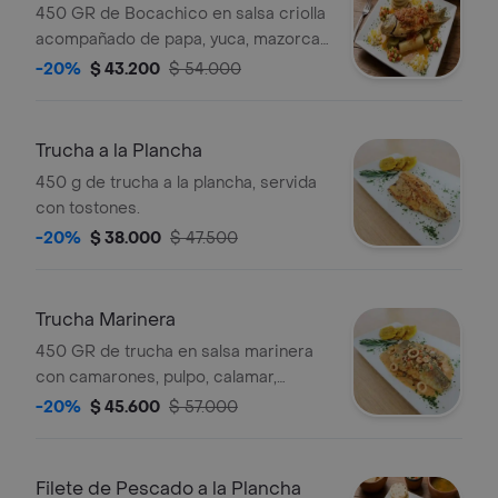
450 GR de Bocachico en salsa criolla
acompañado de papa, yuca, mazorca,
aguacate, consome y arroz blanco.
-20%
$ 43.200
$ 54.000
Trucha a la Plancha
450 g de trucha a la plancha, servida
con tostones.
-20%
$ 38.000
$ 47.500
Trucha Marinera
450 GR de trucha en salsa marinera
con camarones, pulpo, calamar,
palmitos, caracol, acompañado de
-20%
$ 45.600
$ 57.000
patacon y papa a la francesa.
Filete de Pescado a la Plancha