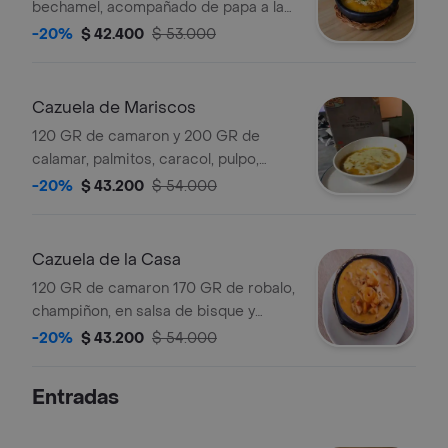
bechamel, acompañado de papa a la
francesa y patacon.
-20%
$ 42.400
$ 53.000
Cazuela de Mariscos
120 GR de camaron y 200 GR de
calamar, palmitos, caracol, pulpo,
robalo, conchas en salsa bisque y
-20%
$ 43.200
$ 54.000
bechamel, acompañados de papa a la
francesa y patacon.
Cazuela de la Casa
120 GR de camaron 170 GR de robalo,
champiñon, en salsa de bisque y
bechamel, acompañado de papa a la
-20%
$ 43.200
$ 54.000
francesa y patacon.
Entradas