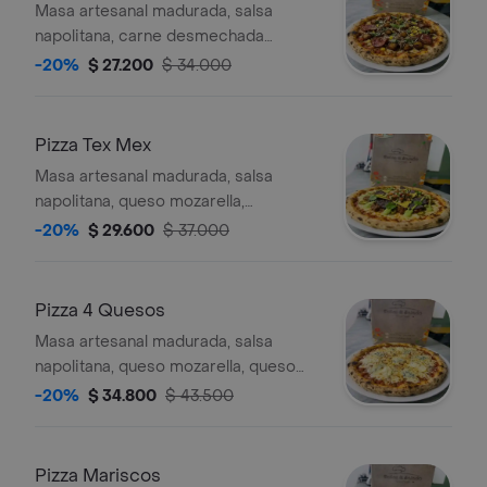
Masa artesanal madurada, salsa
napolitana, carne desmechada
plátano maduro, maíz tierno y chorizo,
-20%
$ 27.200
$ 34.000
tamaño a elegir.
Pizza Tex Mex
Masa artesanal madurada, salsa
napolitana, queso mozarella,
jalapeños, chile con carne, totopos,
-20%
$ 29.600
$ 37.000
pico de gallo y salsa de aguacate,
tamaño a elegir.
Pizza 4 Quesos
Masa artesanal madurada, salsa
napolitana, queso mozarella, queso
azul, queso doble crema y queso
-20%
$ 34.800
$ 43.500
parmesano, tamaño a elegir.
Pizza Mariscos