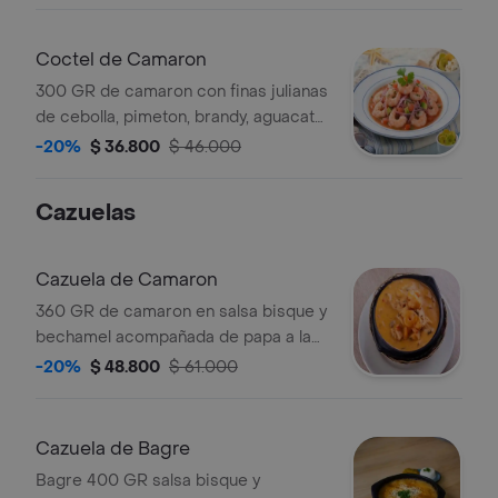
Coctel de Camaron
300 GR de camaron con finas julianas
de cebolla, pimeton, brandy, aguacate,
cilantro, salsa rosada, acompañado
-20%
$ 36.800
$ 46.000
de galletas de soda.
Cazuelas
Cazuela de Camaron
360 GR de camaron en salsa bisque y
bechamel acompañada de papa a la
francesa y patacon.
-20%
$ 48.800
$ 61.000
Cazuela de Bagre
Bagre 400 GR salsa bisque y