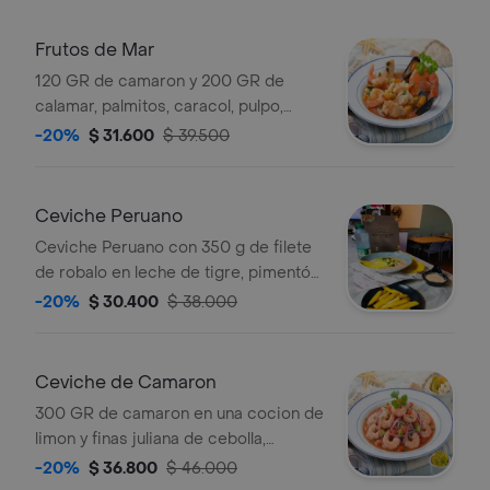
Frutos de Mar
120 GR de camaron y 200 GR de
calamar, palmitos, caracol, pulpo,
robalo, conchas en salsa de bisque y
-20%
$ 31.600
$ 39.500
bechamel, acompañado de galletas
de soda.
Ceviche Peruano
Ceviche Peruano con 350 g de filete
de robalo en leche de tigre, pimentón,
cebolla morada y tomate.
-20%
$ 30.400
$ 38.000
Acompañado de galletas de soda.
Ceviche de Camaron
300 GR de camaron en una cocion de
limon y finas juliana de cebolla,
tomate, pimenton, sal y pimienta,
-20%
$ 36.800
$ 46.000
acompañadas de galletas de soda.