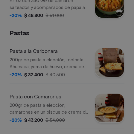
Arroz con 350 GR de camaron
salteados y acompañados de papa a
la francesa y patacon.
-20%
$ 48.800
$ 61.000
Pastas
Pasta a la Carbonara
200gr de pasta a elección, tocineta
Ahumada, yema de huevo, crema de
leche, queso parmesano y pan en
-20%
$ 32.400
$ 40.500
mantequilla compuesta
Pasta con Camarones
200gr de pasta a elección,
camarones en un bisque de crema de
leche, queso parmesano y pan en
-20%
$ 43.200
$ 54.000
mantequilla compuesta