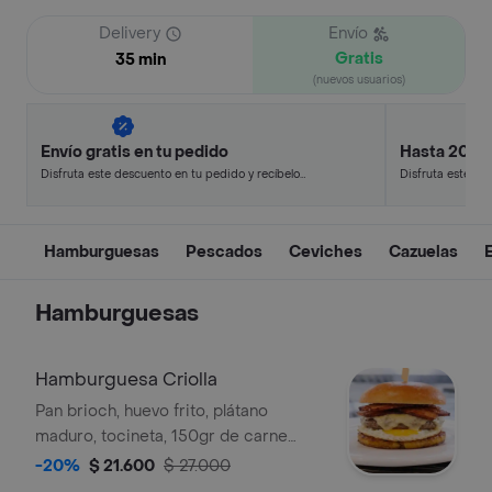
Delivery
Envío
Gratis
35 min
(nuevos usuarios)
Envío gratis en tu pedido
Hasta 20% 
Disfruta este descuento en tu pedido y recíbelo
Disfruta este de
en minutos.
en minutos.
Hamburguesas
Pescados
Ceviches
Cazuelas
Hamburguesas
Hamburguesa Criolla
Pan brioch, huevo frito, plátano
maduro, tocineta, 150gr de carne
artesanal y queso doble crema
-20%
$ 21.600
$ 27.000