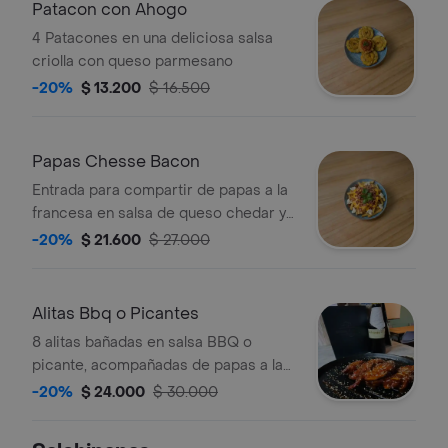
Patacon con Ahogo
4 Patacones en una deliciosa salsa
criolla con queso parmesano
-20%
$ 13.200
$ 16.500
Papas Chesse Bacon
Entrada para compartir de papas a la
francesa en salsa de queso chedar y
crujiente de tocineta y queso de
-20%
$ 21.600
$ 27.000
bufalo.
Alitas Bbq o Picantes
8 alitas bañadas en salsa BBQ o
picante, acompañadas de papas a la
francesa. Decoradas con semillas de
-20%
$ 24.000
$ 30.000
ajonjolí.