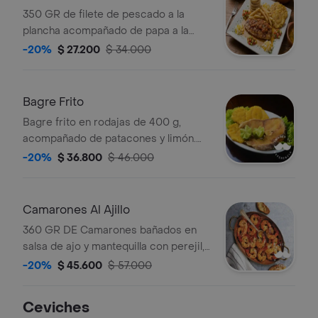
350 GR de filete de pescado a la
plancha acompañado de papa a la
francesa, patacon y ensalada.
-20%
$ 27.200
$ 34.000
Bagre Frito
Bagre frito en rodajas de 400 g,
acompañado de patacones y limón.
Ideal para los amantes del pescado.
-20%
$ 36.800
$ 46.000
Camarones Al Ajillo
360 GR DE Camarones bañados en
salsa de ajo y mantequilla con perejil,
acompañada de papa a la francesa y
-20%
$ 45.600
$ 57.000
patacon.
Ceviches