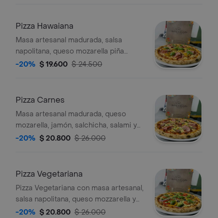
Pizza Hawaiana
Masa artesanal madurada, salsa
napolitana, queso mozarella piña
calada y jamón ahumado, tamaño a
-20%
$ 19.600
$ 24.500
elegir.
Pizza Carnes
Masa artesanal madurada, queso
mozarella, jamón, salchicha, salami y
salsa napolitana, tamaño a elegir.
-20%
$ 20.800
$ 26.000
Pizza Vegetariana
Pizza Vegetariana con masa artesanal,
salsa napolitana, queso mozzarella y
vegetales frescos como tomate,
-20%
$ 20.800
$ 26.000