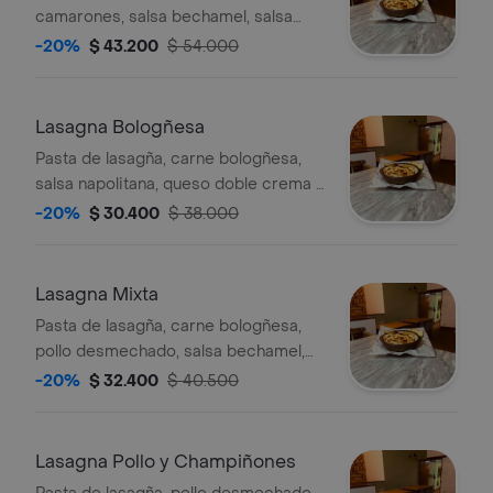
camarones, salsa bechamel, salsa
napolitana, queso doble crema y
-20%
$ 43.200
$ 54.000
parmesano acompañada de pan con
mantequilla compuesta
Lasagna Bologñesa
Pasta de lasagña, carne bologñesa,
salsa napolitana, queso doble crema y
parmesano acompañada de pan con
-20%
$ 30.400
$ 38.000
mantequilla compuesta
Lasagna Mixta
Pasta de lasagña, carne bologñesa,
pollo desmechado, salsa bechamel,
queso doble crema y parmesano
-20%
$ 32.400
$ 40.500
acompañada de pan con mantequilla
compuesta
Lasagna Pollo y Champiñones