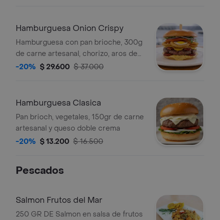
Hamburguesa Onion Crispy
Hamburguesa con pan brioche, 300g
de carne artesanal, chorizo, aros de
cebolla, queso cheddar, vegetales,
-20%
$ 29.600
$ 37.000
huevo frito y salsa de la casa.
Hamburguesa Clasica
Pan brioch, vegetales, 150gr de carne
artesanal y queso doble crema
-20%
$ 13.200
$ 16.500
Pescados
Salmon Frutos del Mar
250 GR DE Salmon en salsa de frutos