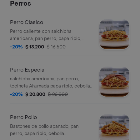
Perros
Perro Clasico
Perro caliente con salchicha
americana, pan perro, papa ripio,
cebolla caramelizada, queso y salsa
-20%
$ 13.200
$ 16.500
de la casa.
Perro Especial
salchicha americana, pan perro,
tocineta Ahumada papa ripio, cebolla
caramelizada, queso y salsa de la
-20%
$ 20.800
$ 26.000
casa
Perro Pollo
Bastones de pollo apanado, pan
perro, papa ripio, cebolla