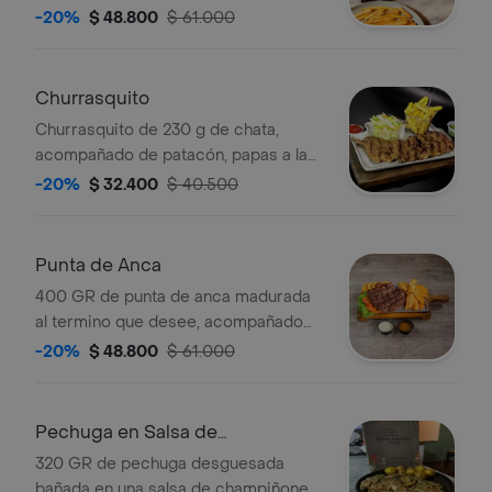
papa a la francesa y ensalada.
-20%
$ 48.800
$ 61.000
Churrasquito
Churrasquito de 230 g de chata,
acompañado de patacón, papas a la
francesa y ensalada. El término de
-20%
$ 32.400
$ 40.500
cocción es a elección.
Punta de Anca
400 GR de punta de anca madurada
al termino que desee, acompañado
de patacon, papa a la francesa y
-20%
$ 48.800
$ 61.000
ensalada.
Pechuga en Salsa de
Champiñones
320 GR de pechuga desguesada
bañada en una salsa de champiñones,