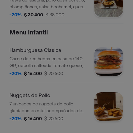
Pasta de lasagña, pollo desmechado,
champiñones, salsa bechamel, queso
doble crema y parmesano
-20%
$ 30.400
$ 38.000
acompañada de pan con mantequilla
compuesta
Menu Infantil
Hamburguesa Clasica
Carne de res hecha en casa de 140
GR, cebolla salteada, tomate queso,
lechuga, acompañado de papa a la
-20%
$ 16.400
$ 20.500
francesa.
Nuggets de Pollo
7 unidades de nuggets de pollo
glaciados en miel acompañados de
papas a la francesa.
-20%
$ 16.400
$ 20.500