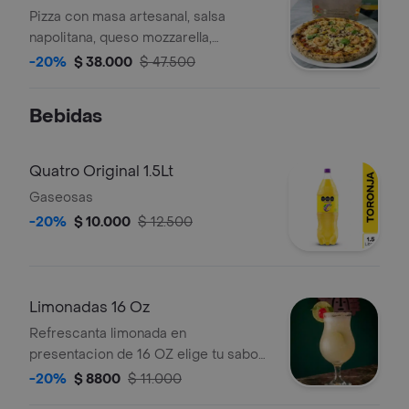
Pizza con masa artesanal, salsa
napolitana, queso mozzarella,
mariscos y camarones. Tamaño a
-20%
$ 38.000
$ 47.500
elegir.
Bebidas
Quatro Original 1.5Lt
Gaseosas
-20%
$ 10.000
$ 12.500
Limonadas 16 Oz
Refrescanta limonada en
presentacion de 16 OZ elige tu sabor
favorito
-20%
$ 8800
$ 11.000