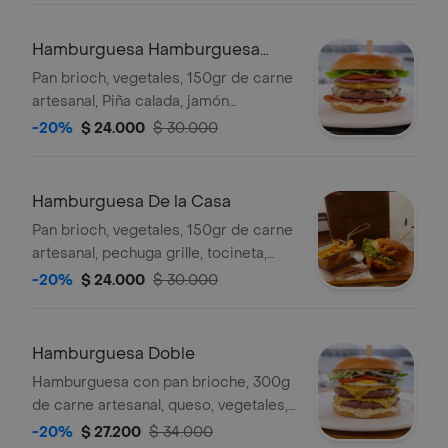
Hamburguesa Hamburguesa
Hawaiana
Pan brioch, vegetales, 150gr de carne
artesanal, Piña calada, jamón
ahumado, queso, vegetales y salsa de
-20%
$ 24.000
$ 30.000
la casa
Hamburguesa De la Casa
Pan brioch, vegetales, 150gr de carne
artesanal, pechuga grille, tocineta,
queso doble crema y salsa de la casa
-20%
$ 24.000
$ 30.000
Hamburguesa Doble
Hamburguesa con pan brioche, 300g
de carne artesanal, queso, vegetales,
huevo y salsa de la casa.
-20%
$ 27.200
$ 34.000