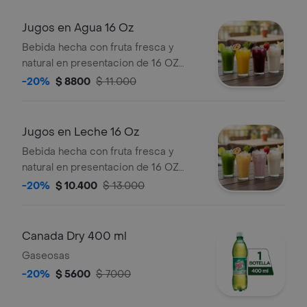
Jugos en Agua 16 Oz
Bebida hecha con fruta fresca y
natural en presentacion de 16 OZ
heho en agua elige tu sabor favorito
-20%
$ 8800
$ 11.000
Jugos en Leche 16 Oz
Bebida hecha con fruta fresca y
natural en presentacion de 16 OZ
heho en leche elige tu sabor favorito
-20%
$ 10.400
$ 13.000
Canada Dry 400 ml
Gaseosas
-20%
$ 5600
$ 7000