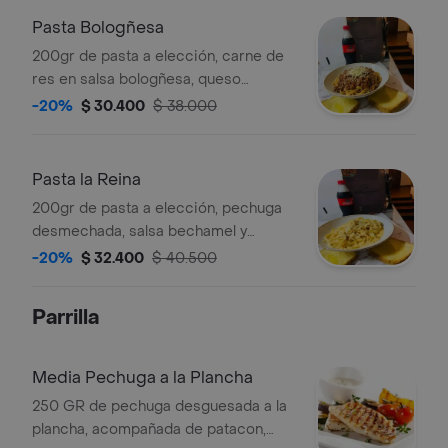
Pasta Bologñesa
200gr de pasta a elección, carne de
res en salsa bologñesa, queso
parmesano y pan en mantequilla
-20%
$ 30.400
$ 38.000
compuesta
Pasta la Reina
200gr de pasta a elección, pechuga
desmechada, salsa bechamel y
napolitana queso parmesano y pan en
-20%
$ 32.400
$ 40.500
mantequilla compuesta
Parrilla
Media Pechuga a la Plancha
250 GR de pechuga desguesada a la
plancha, acompañada de patacon,