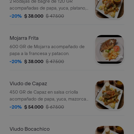
2 Rodajas de bagre de 120 GR
acompañadas de papa, yuca, platano,
mazorca, aguacate y arroz blanco.
-20%
$ 38.000
$ 47.500
Mojarra Frita
600 GR de Mojarra acompañado de
papa a la francesa y patacon.
-20%
$ 38.000
$ 47.500
Viudo de Capaz
450 GR de Capaz en salsa criolla
acompañado de papa, yuca, mazorca,
aguacate, consome y arroz blanco.
-20%
$ 54.000
$ 67.500
Viudo Bocachico