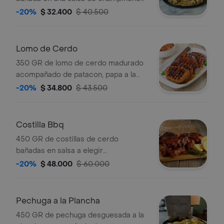
acompañadas de papa a la francesa y
-20%
$ 32.400
$ 40.500
patacon.
Lomo de Cerdo
350 GR de lomo de cerdo madurado
acompañado de patacon, papa a la
francesa y ensalada.
-20%
$ 34.800
$ 43.500
Costilla Bbq
450 GR de costillas de cerdo
bañadas en salsa a elegir
acompañado de patacon, papa a la
-20%
$ 48.000
$ 60.000
francesa y ensalada.
Pechuga a la Plancha
450 GR de pechuga desguesada a la