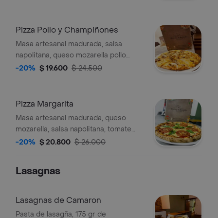
pimentón, cebolla, aceitunas y brócoli.
Tamaño a elegir.
Pizza Pollo y Champiñones
Masa artesanal madurada, salsa
napolitana, queso mozarella pollo
desmechado y champiñones
-20%
$ 19.600
$ 24.500
fileteados, tamaño a elegir.
Pizza Margarita
Masa artesanal madurada, queso
mozarella, salsa napolitana, tomate
milano asado finas hierbas, albaca,
-20%
$ 20.800
$ 26.000
tamaño a elegir.
Lasagnas
Lasagnas de Camaron
Pasta de lasagña, 175 gr de