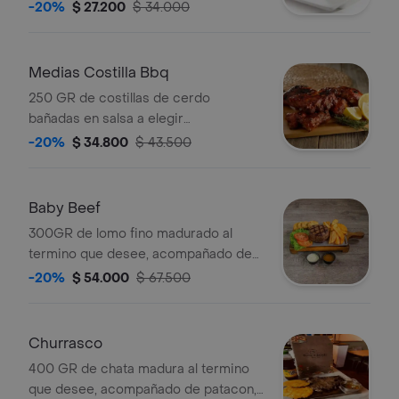
papa a la francesa y ensalada.
-20%
$ 27.200
$ 34.000
Medias Costilla Bbq
250 GR de costillas de cerdo
bañadas en salsa a elegir
acompañado de patacon, papa a la
-20%
$ 34.800
$ 43.500
francesa y ensalada.
Baby Beef
300GR de lomo fino madurado al
termino que desee, acompañado de
patacon, papa a la francesa y
-20%
$ 54.000
$ 67.500
ensalada.
Churrasco
400 GR de chata madura al termino
que desee, acompañado de patacon,