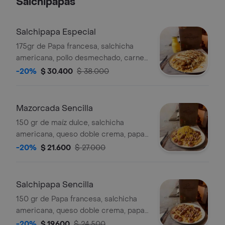
Salchipapas
Salchipapa Especial
175gr de Papa francesa, salchicha
americana, pollo desmechado, carne
desmechada, tocineta, queso doble
-20%
$ 30.400
$ 38.000
crema, papa cabello de ángel y salsa
de la casa
Mazorcada Sencilla
150 gr de maíz dulce, salchicha
americana, queso doble crema, papa
cabello de ángel y salsa de la casa
-20%
$ 21.600
$ 27.000
Salchipapa Sencilla
150 gr de Papa francesa, salchicha
americana, queso doble crema, papa
cabello de ángel y salsa de la casa
-20%
$ 19.600
$ 24.500