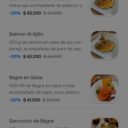
maracuya acompañado de patacon y
papa a la francesa.
-20%
$ 43.200
$ 54.000
Salmon Al Ajillo
250 g de salmón en salsa de ajo con
perejil, acompañado de puré de papa,
espárragos y patacones.
-20%
$ 43.200
$ 54.000
Bagre en Salsa
400 GR de Bagre en salsa criolla
acompañado de papa, yuca, platano,
consome y arroz blanco.
-20%
$ 41.200
$ 51.500
Sancocho de Bagre