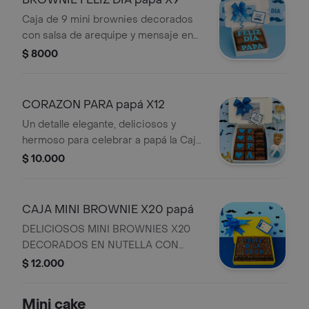
Caja de 9 mini brownies decorados
con salsa de arequipe y mensaje en
fondant comestible feliz día papá,
$ 8000
incluye lazo y tarjeta.
CORAZON PARA papá X12
Un detalle elegante, deliciosos y
hermoso para celebrar a papá la Caja
contiene 12 mini brownies decorados
$ 10.000
en fondant con corazones, bigotes y
la palabra papá, lazo y tarjeta.
CAJA MINI BROWNIE X20 papá
DELICIOSOS MINI BROWNIES X20
DECORADOS EN NUTELLA CON
DECORACION EN FONDAT INCLUYE
$ 12.000
LAZO Y TARJETA.
Mini cake