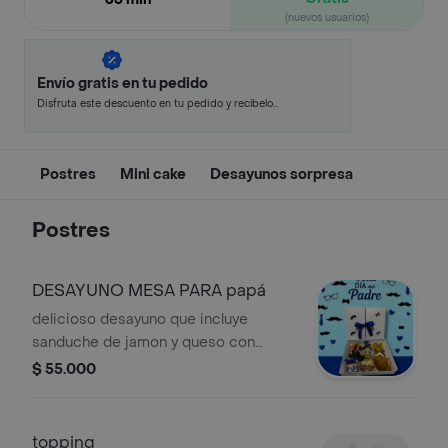
(nuevos usuarios)
Envío gratis en tu pedido
Disfruta este descuento en tu pedido y recíbelo
en minutos.
Postres
Mini cake
Desayunos sorpresa
Postres
DESAYUNO MESA PARA papá
delicioso desayuno que incluye
sanduche de jamon y queso con
untable de queso crema, jugo de
$ 55.000
naranja,ensalada de fruta, mini tabla
de jamon y queso, empanadas y
chorizo, yogurt y delicioso cupcake
topping