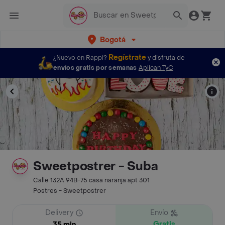
Bogotá
Regístrate
¿Nuevo en Rappi?
y disfruta de
envíos gratis por semanas
Aplican TyC
Sweetpostrer - Suba
Calle 132A 94B-75 casa naranja apt 301
Postres - Sweetpostrer
Delivery
Envío
Gratis
35 min