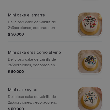
su tarjeta
Mini cake el amarre
Delicioso cake de vainilla de
2a3porciones, decorado en
buttercream, empaque individual con
$ 50.000
su tarjeta
Mini cake eres como el vino
Delicioso cake de vainilla de
2a3porciones, decorado en
buttercream, empaque individual con
$ 50.000
su tarjeta
Mini cake ay no
Delicioso cake de vainilla de
2a3porciones, decorado en
buttercream, empaque individual con
$ 50.000