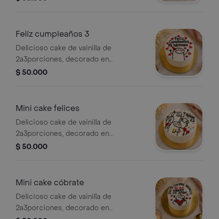
su tarjeta (colocar la edad en
comentarios si no se coloca se deja
en blanco )
Feliz cumpleaños 3
Delicioso cake de vainilla de
2a3porciones, decorado en
buttercream, empaque individual con
$ 50.000
su tarjeta
Mini cake felices
Delicioso cake de vainilla de
2a3porciones, decorado en
buttercream, empaque individual con
$ 50.000
su tarjeta (Colocar la edad en
comentarios si no se deja sin la edad
)
Mini cake cóbrate
Delicioso cake de vainilla de
2a3porciones, decorado en