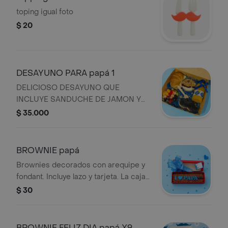
decorado incluye lazo y tarjeta
toping igual foto
$ 20
DESAYUNO PARA papá 1
DELICIOSO DESAYUNO QUE
INCLUYE SANDUCHE DE JAMON Y
QUESO CON UNTABLE DE QUESO
$ 35.000
CREMA, ENSALADA DE FRUTA,
YOGURT CON GRANOLA Y
MERMELADA DE FRUTOS
BROWNIE papá
ROJOS,JUGO DE NARANJA Y
Brownies decorados con arequipe y
DELICIOSO CUPCAKE, TARJETA Y
fondant. Incluye lazo y tarjeta. La caja
LAZO
puede variar de color
$ 30
BROWNIE FELIZ DIA papá X9