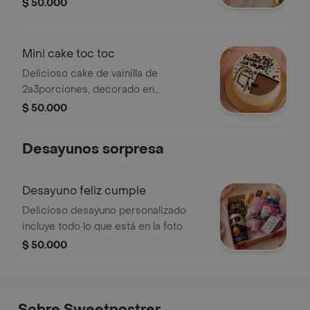
buttercream, empaque individual con
$ 50.000
su tarjeta
Mini cake toc toc
Delicioso cake de vainilla de
2a3porciones, decorado en
buttercream, empaque individual con
$ 50.000
su tarjeta
Desayunos sorpresa
Desayuno feliz cumple
Delicioso desayuno personalizado
incluye todo lo que está en la foto
$ 50.000