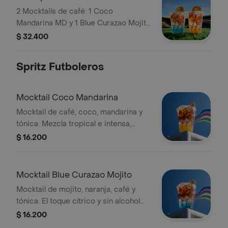
2 Mocktails de café: 1 Coco
Mandarina MD y 1 Blue Curazao Mojito
MD. Personalízalas pidiéndolas con
$ 32.400
soda o agua tónica.
Spritz Futboleros
Mocktail Coco Mandarina
Mocktail de café, coco, mandarina y
tónica. Mezcla tropical e intensa,
perfecta para disfrutar el fútbol con
$ 16.200
frescura y sin alcohol. Tamaño 12
Onzas.
Mocktail Blue Curazao Mojito
Mocktail de mojito, naranja, café y
tónica. El toque cítrico y sin alcohol
para vivir el fútbol con calma y
$ 16.200
celebrar con energía. Tamaño 12