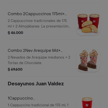
Combo 2Cappuccinos 175ml+
2Almojabanas
2 Cappuccinos tradicionales de 175
ml + 2 Almojábanas. La presentación
del Cappuccino puede variar
$ 46.000
significativamente tras 5 minutos de
haber sido preparado y/o durante el
transporte para pedidos a domicilio.
Combo 2Nev Arequipe Md+
2TortasChocolate
2 Nevados de Arequipe medianos + 2
Tortas de Chocolate.
$ 69.600
Desayunos Juan Valdez
1Cappuccino
175ml+1Almojabana+1Pandebono
1 Cappuccino tradicional de 175 ml, 1