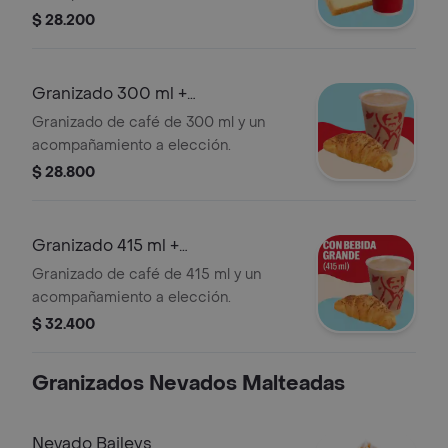
presentación del Cappuccino puede
$ 28.200
variar significativamente tras 5
minutos de haber sido preparado y/o
durante el transporte para pedidos a
Granizado 300 ml +
domicilio.
Acompañamiento
Granizado de café de 300 ml y un
acompañamiento a elección.
$ 28.800
Granizado 415 ml +
Acompañamiento
Granizado de café de 415 ml y un
acompañamiento a elección.
$ 32.400
Granizados Nevados Malteadas
Nevado Baileys