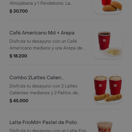
Almojábana y 1 Pandebono. La
presentación del Cappuccino puede
$ 30.700
variar significativamente tras 5
minutos de haber sido preparado y/o
durante el transporte para pedidos a
Café Americano Md + Arepa
domicilio.
Disfruta tu desayuno con un Café
Americano mediano y una Arepa de
queso.
$ 18.200
Combo 2Lattes Calien
Md+2Palitosde Queso
Disfruta tu desayuno con 2 Lattes
Calientes medianos y 2 Palitos de
Queso.
$ 45.000
Latte FríoMd+ Pastel de Pollo
Disfruta tu desayuno con un Latte Frío