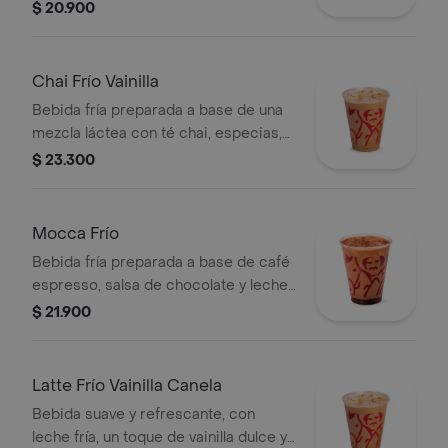
maracuýa. Contiene azúcar añadida.
$ 20.900
Chai Frío Vainilla
Bebida fría preparada a base de una
mezcla láctea con té chai, especias,
leche, miel, vainilla y almendras,
$ 23.300
servida sobre hielo.
Mocca Frío
Bebida fría preparada a base de café
espresso, salsa de chocolate y leche,
servida sobre hielo.
$ 21.900
Latte Frío Vainilla Canela
Bebida suave y refrescante, con
leche fría, un toque de vainilla dulce y