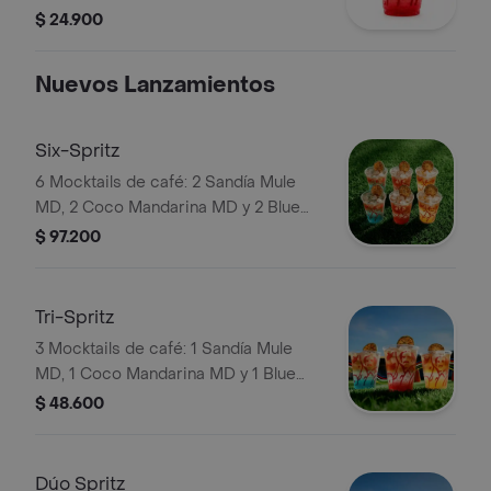
equilibrada con el toque cítrico de
$ 24.900
limón y la efervescencia de la tónica.
Nuevos Lanzamientos
Six-Spritz
6 Mocktails de café: 2 Sandía Mule
MD, 2 Coco Mandarina MD y 2 Blue
Curazao Mojito MD. Elígelas con soda
$ 97.200
o agua tónica.
Tri-Spritz
3 Mocktails de café: 1 Sandía Mule
MD, 1 Coco Mandarina MD y 1 Blue
Curazao Mojito MD. Elígelas con soda
$ 48.600
o agua tónica.
Dúo Spritz