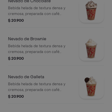
Nevado de Chocolate
Bebida helada de textura densa y
cremosa, preparada con café
espresso, chocolate, mezcla láctea,
$ 20.900
hielo y decorada con crema chantilly
(opcional).
Nevado de Brownie
Bebida helada de textura densa y
cremosa, preparada con café
espresso, brownie triturado, mezcla
$ 20.900
láctea, hielo y decorada con crema
chantilly.
Nevado de Galleta
Bebida helada de textura densa y
cremosa, preparada con café
espresso, galleta oreo, mezcla láctea,
$ 20.900
hielo y decorada con crema chantilly
(opcional).