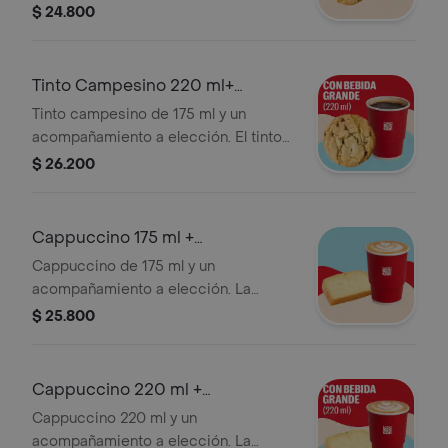
contiene panela, canela y clavos.
$ 24.800
Tinto Campesino 220 ml+
Acompañamiento
Tinto campesino de 175 ml y un
acompañamiento a elección. El tinto
contiene panela, canela y clavos.
$ 26.200
Cappuccino 175 ml +
Acompañamiento
Cappuccino de 175 ml y un
acompañamiento a elección. La
presentación del Cappuccino puede
$ 25.800
variar significativamente tras 5
minutos de haber sido preparado y/o
durante el transporte para pedidos a
Cappuccino 220 ml +
domicilio.
Acompañamiento
Cappuccino 220 ml y un
acompañamiento a elección. La