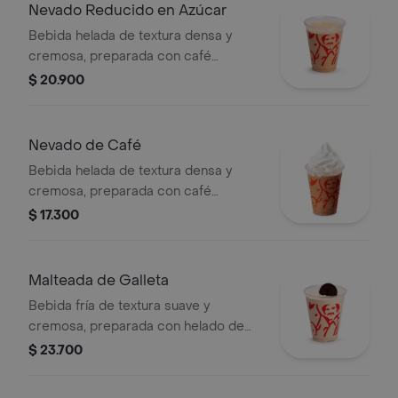
Nevado Reducido en Azúcar
Bebida helada de textura densa y
cremosa, preparada con café
espresso, mezcla láctea reducida en
$ 20.900
azúcar.
Nevado de Café
Bebida helada de textura densa y
cremosa, preparada con café
espresso, mezcla láctea, hielo y
$ 17.300
decorada con crema chantilly
(opcional).
Malteada de Galleta
Bebida fría de textura suave y
cremosa, preparada con helado de
café, leche y galleta oreo.
$ 23.700