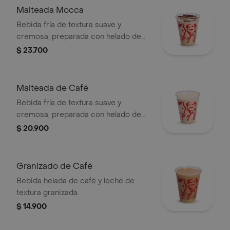
Malteada Mocca
Bebida fría de textura suave y
cremosa, preparada con helado de
café, leche y chocolate.
$ 23.700
Malteada de Café
Bebida fría de textura suave y
cremosa, preparada con helado de
café y leche.
$ 20.900
Granizado de Café
Bebida helada de café y leche de
textura granizada.
$ 14.900