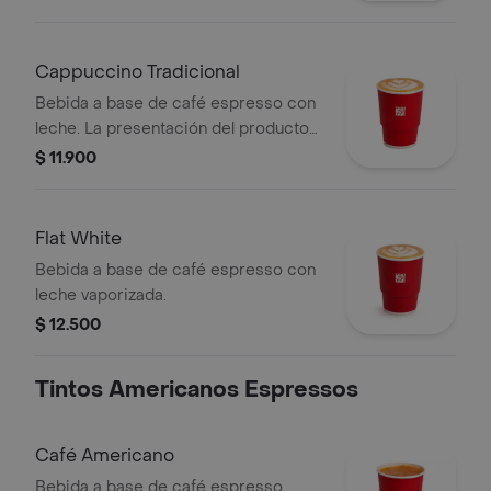
licor. La presentación del producto
puede variar significativamente tras 5
minutos de haber sido preparado.
Cappuccino Tradicional
Bebida a base de café espresso con
leche. La presentación del producto
puede variar significativamente tras 5
$ 11.900
minutos de haber sido preparado y/o
durante el transporte para pedidos a
domicilio.
Flat White
Bebida a base de café espresso con
leche vaporizada.
$ 12.500
Tintos Americanos Espressos
Café Americano
Bebida a base de café espresso.