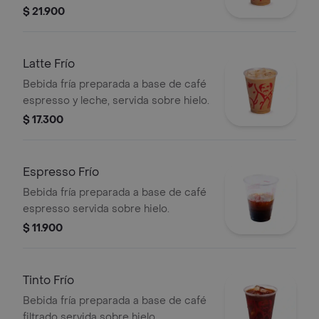
un leve sabor especiado de canela,
$ 21.900
combinado con espresso y hielo.
Latte Frío
Bebida fría preparada a base de café
espresso y leche, servida sobre hielo.
$ 17.300
Espresso Frío
Bebida fría preparada a base de café
espresso servida sobre hielo.
$ 11.900
Tinto Frío
Bebida fría preparada a base de café
filtrado servida sobre hielo.