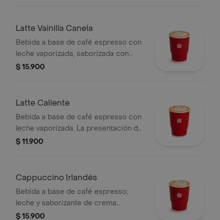
Latte Vainilla Canela
Bebida a base de café espresso con
leche vaporizada, saborizada con
vainilla y canela.
$ 15.900
Latte Caliente
Bebida a base de café espresso con
leche vaporizada. La presentación del
producto puede variar
$ 11.900
significativamente tras 5 minutos de
haber sido preparado y/o durante el
transporte para pedidos a domicilio.
Cappuccino Irlandés
Bebida a base de café espresso,
leche y saborizante de crema
irlandesa. Este producto no tiene
$ 15.900