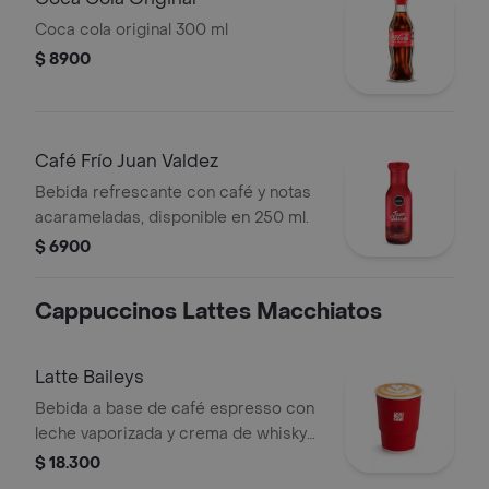
Coca cola original 300 ml
$ 8900
Café Frío Juan Valdez
Bebida refrescante con café y notas
acarameladas, disponible en 250 ml.
$ 6900
Cappuccinos Lattes Macchiatos
Latte Baileys
Bebida a base de café espresso con
leche vaporizada y crema de whisky
(Baileys). Este producto contiene
$ 18.300
licor.