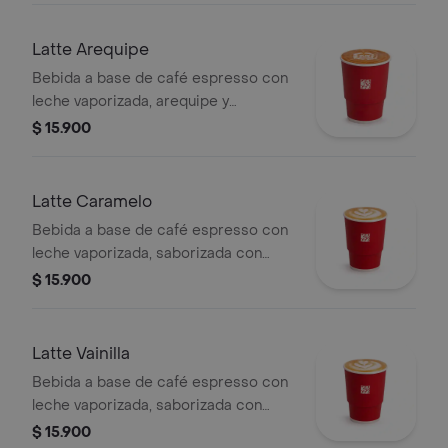
Latte Arequipe
Bebida a base de café espresso con
leche vaporizada, arequipe y
saborizada con caramelo. La
$ 15.900
presentación del producto puede
variar significativamente tras 5
minutos de haber sido preparado y/o
Latte Caramelo
durante el transporte para pedidos a
Bebida a base de café espresso con
domicilio.
leche vaporizada, saborizada con
caramelo.
$ 15.900
Latte Vainilla
Bebida a base de café espresso con
leche vaporizada, saborizada con
vainilla.
$ 15.900