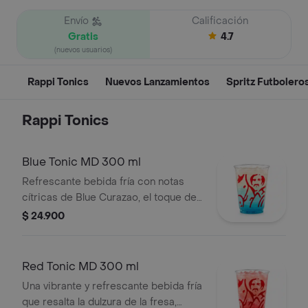
Envío
Calificación
Gratis
4.7
(nuevos usuarios)
Rappi Tonics
Nuevos Lanzamientos
Spritz Futbolero
Rappi Tonics
Blue Tonic MD 300 ml
Refrescante bebida fría con notas
cítricas de Blue Curazao, el toque del
limón, la frescura herbal de mojito y la
$ 24.900
efervescencia del agua tónica.
Red Tonic MD 300 ml
Una vibrante y refrescante bebida fría
que resalta la dulzura de la fresa,