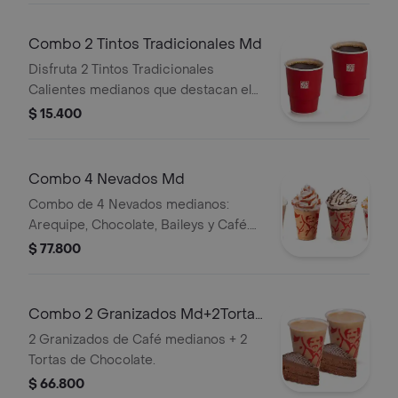
Combo 2 Tintos Tradicionales Md
Disfruta 2 Tintos Tradicionales
Calientes medianos que destacan el
sabor y aroma del café Juan Valdez.
$ 15.400
Combo 4 Nevados Md
Combo de 4 Nevados medianos:
Arequipe, Chocolate, Baileys y Café.
El Nevado Baileys contiene licor.
$ 77.800
Combo 2 Granizados Md+2Tortas
Chocolate
2 Granizados de Café medianos + 2
Tortas de Chocolate.
$ 66.800