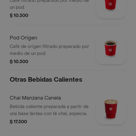
Café filtrado preparado por medio de
un pod.
$ 10.300
Pod Origen
Café de origen filtrado preparado por
medio de un pod.
$ 10.300
Otras Bebidas Calientes
Chai Manzana Canela
Bebida caliente preparada a partir de
una base láctea con té chai, especias,
sabor de manzana-canela y endulzado
$ 17.300
con miel.