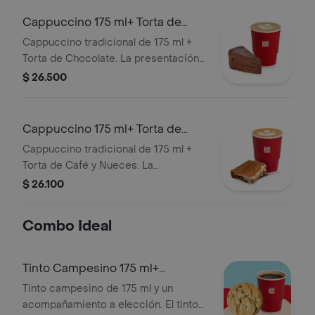
Cappuccino 175 ml+ Torta de
Chocolate
Cappuccino tradicional de 175 ml +
Torta de Chocolate. La presentación
del Cappuccino puede variar
$ 26.500
significativamente tras 5 minutos de
haber sido preparado y/o durante el
transporte para pedidos a domicilio.
Cappuccino 175 ml+ Torta de
Café
Cappuccino tradicional de 175 ml +
Torta de Café y Nueces. La
presentación del Cappuccino puede
$ 26.100
variar significativamente tras 5
minutos de haber sido preparado y/o
Combo Ideal
durante el transporte para pedidos a
domicilio.
Tinto Campesino 175 ml+
Acompañamiento
Tinto campesino de 175 ml y un
acompañamiento a elección. El tinto