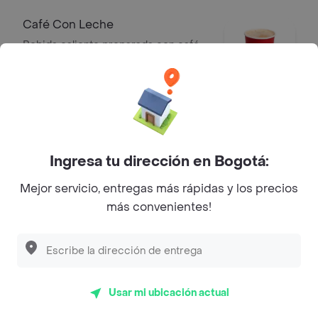
Café Con Leche
Bebida caliente preparada con café
filtrado y leche.
$ 11.900
Aromática del Bosque
Infusión aromática en agua caliente
Ingresa tu dirección en Bogotá:
de flor de jamaica, toronjil y mora.
Mejor servicio, entregas más rápidas y los precios
$ 10.700
más convenientes!
Aromática Silvestre
Infusión aromática en agua caliente
piña, limonaria, mazana, cidron y
Usar mi ubicación actual
jengibre.
$ 10.700