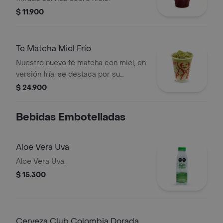
$ 11.900
Te Matcha Miel Frío
Nuestro nuevo té matcha con miel, en
versión fría. se destaca por su
refrescancia y el reconocido sabor
$ 24.900
del matcha, sin perder el sabor juan
valdez.
Bebidas Embotelladas
Aloe Vera Uva
Aloe Vera Uva.
$ 15.300
Cerveza Club Colombia Dorada