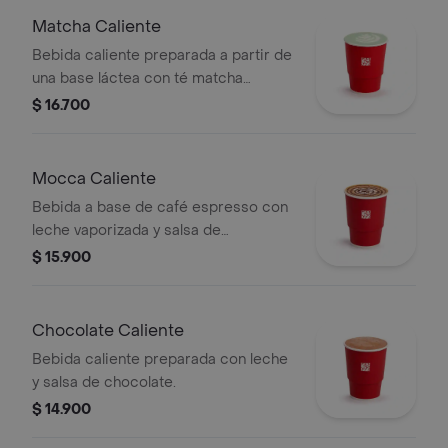
Matcha Caliente
Bebida caliente preparada a partir de
una base láctea con té matcha
previamente endulzada.
$ 16.700
Mocca Caliente
Bebida a base de café espresso con
leche vaporizada y salsa de
chocolate.
$ 15.900
Chocolate Caliente
Bebida caliente preparada con leche
y salsa de chocolate.
$ 14.900