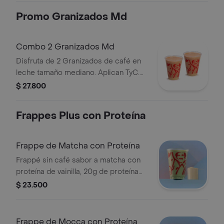
Onzas.
Promo Granizados Md
Combo 2 Granizados Md
Disfruta de 2 Granizados de café en
leche tamaño mediano. Aplican TyC.
Producto sujeto a disponibilidad en
$ 27.800
tienda. El producto contiene lactosa.
Frappes Plus con Proteína
Frappe de Matcha con Proteína
Frappé sin café sabor a matcha con
proteína de vainilla, 20g de proteína
por porción, sin azúcar añadida,
$ 23.500
textura granizada y refrescante.
Tamaño 12 onzas.
Frappe de Mocca con Proteína