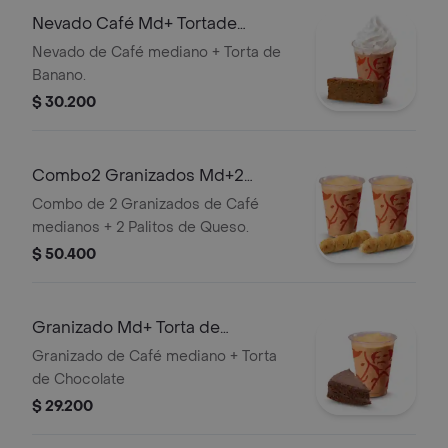
Nevado Café Md+ Tortade
Banano
Nevado de Café mediano + Torta de
Banano.
$ 30.200
Combo2 Granizados Md+2
Palitosde Queso
Combo de 2 Granizados de Café
medianos + 2 Palitos de Queso.
$ 50.400
Granizado Md+ Torta de
Chocolate
Granizado de Café mediano + Torta
de Chocolate
$ 29.200