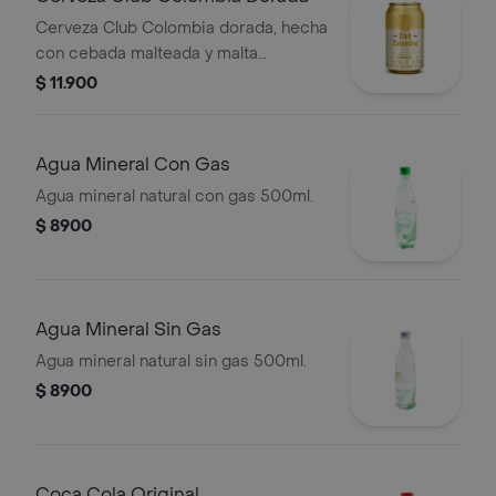
Cerveza Club Colombia dorada, hecha
con cebada malteada y malta
caramelo, en presentación de lata por
$ 11.900
330 cc
Agua Mineral Con Gas
Agua mineral natural con gas 500ml.
$ 8900
Agua Mineral Sin Gas
Agua mineral natural sin gas 500ml.
$ 8900
Coca Cola Original