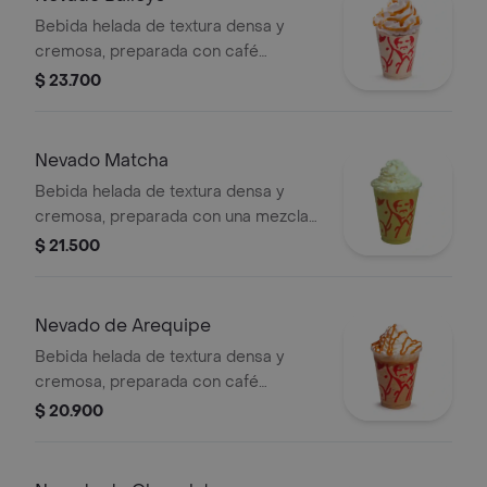
Bebida helada de textura densa y
cremosa, preparada con café
espresso, crema de whisky, arequipe,
$ 23.700
mezcla láctea, hielo y decorada con
crema chantilly. Este producto
contiene licor.
Nevado Matcha
Bebida helada de textura densa y
cremosa, preparada con una mezcla
láctea de té matcha y hielo, decorada
$ 21.500
con crema chantilly (opcional).
Nevado de Arequipe
Bebida helada de textura densa y
cremosa, preparada con café
espresso, arequipe, mezcla láctea,
$ 20.900
hielo y decorada con crema chantilly
(opcional).