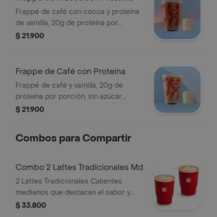
Frappé de café con cocoa y proteína
de vainilla, 20g de proteína por
porción, sin azúcar añadida, textura
$ 21.900
granizada y refrescante. Tamaño 12
onzas.
Frappe de Café con Proteína
Frappé de café y vainilla, 20g de
proteína por porción, sin azúcar
añadida. Textura granizada y
$ 21.900
refrescante. Tamaño 12 onzas.
Combos para Compartir
Combo 2 Lattes Tradicionales Md
2 Lattes Tradicionales Calientes
medianos que destacan el sabor y
aroma del café Juan Valdez.
$ 33.800