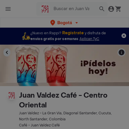
Bogotá
Regístrate
¿Nuevo en Rappi?
y disfruta de
envíos gratis por semanas
Aplican TyC
Juan Valdez Café - Centro
Oriental
Juan Valdez - La Gran Via, Diagonal Santander, Cucuta,
North Santander, Colombia
Café - Juan Valdez Café