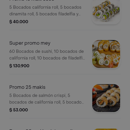
5 Bocados california roll, 5 bocados
dinamita roll, 5 bocados filadelfia y
bebida de la casa.
$ 40.000
Super promo mey
60 Bocados de sushi, 10 bocados de
california roll, 10 bocados de filadelfia
roll, 10 bocados de dinamita roll, 10
$ 130.900
bocados de platino oriental, 5
palmitos y bebida de la casa.
Promo 25 makis
5 Bocados de salmón crispi, 5
bocados de california roll, 5 bocados
de dinamita roll, 5 bocados de
$ 53.000
filadelfia roll, 5 bocados de plátano
oriental, postre del día y bebida de la
casa.