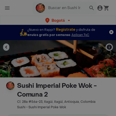
Bogotá
Regístrate
¿Nuevo en Rappi?
y disfruta de
envíos gratis por semanas
Aplican TyC
Sushi Imperial Poke Wok -
Comuna 2
Cl. 28a #56a-23, Itagüi, Itagüí, Antioquia, Colombia
Sushi - Sushi Imperial Poke Wok