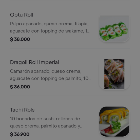
Optu Roll
Pulpo apanado, queso crema, tilapia,
aguacate con topping de wakame, 10
piezas.
$ 38.000
Dragoll Roll Imperial
Camarón apanado, queso crema,
aguacate con topping de palmito, 10
piezas.
$ 36.000
Tachi Rols
10 bocados de sushi rellenos de
queso crema, palmito apanado y
mango, con topping de plátano.
$ 36.900