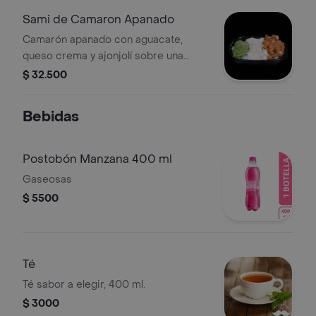
Sami de Camaron Apanado
Camarón apanado con aguacate,
queso crema y ajonjolí sobre una
base de arroz.
$ 32.500
Bebidas
Postobón Manzana 400 ml
Gaseosas
$ 5500
Té
Té sabor a elegir, 400 ml.
$ 3000