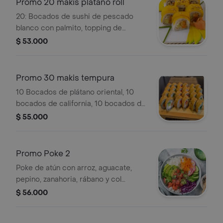
Promo 20 makis platano roll
20: Bocados de sushi de pescado
blanco con palmito, topping de
plátano y bebida de la casa.
$ 53.000
Promo 30 makis tempura
10 Bocados de plátano oriental, 10
bocados de california, 10 bocados de
filadelfia y bebida de la casa.
$ 55.000
Promo Poke 2
Poke de atún con arroz, aguacate,
pepino, zanahoria, rábano y col
morada.
$ 56.000