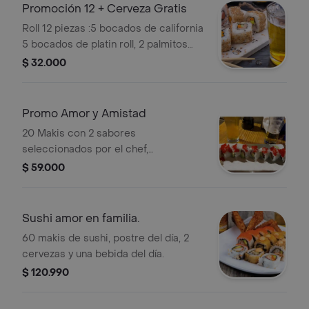
Promoción 12 + Cerveza Gratis
Roll 12 piezas :5 bocados de california
5 bocados de platin roll, 2 palmitos
apanados acompañado de cerveza.
$ 32.000
Promo Amor y Amistad
20 Makis con 2 sabores
seleccionados por el chef,
acompañados de 2 cervezas gratis.
$ 59.000
Incluye aguacate y huevas de
pescado.
Sushi amor en familia.
60 makis de sushi, postre del día, 2
cervezas y una bebida del día.
$ 120.990