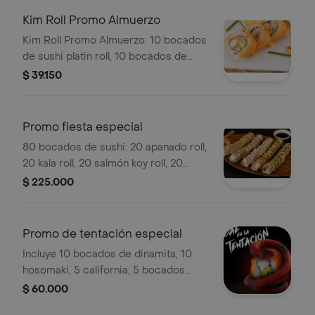
Kim Roll Promo Almuerzo
Kim Roll Promo Almuerzo: 10 bocados
de sushi platin roll, 10 bocados de
california apanado, más postre y
$ 39.150
bebida del día.
Promo fiesta especial
80 bocados de sushi: 20 apanado roll,
20 kala roll, 20 salmón koy roll, 20
salmón sking. Incluye postre del día, 4
$ 225.000
croquetas y bebida de la casa.
Promo de tentación especial
Incluye 10 bocados de dinamita, 10
hosomaki, 5 california, 5 bocados
apanados, 2 langostinos apanados, 5
$ 60.000
aros de cebolla tempura y bebida de