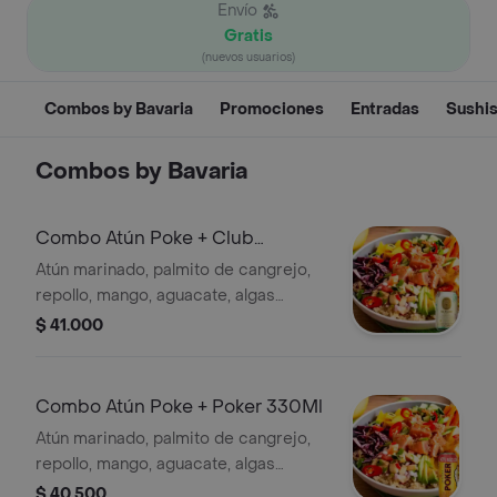
Envío
Gratis
(nuevos usuarios)
Combos by Bavaria
Promociones
Entradas
Sushi
Combos by Bavaria
Combo Atún Poke + Club
Colombia Dorada 330Ml.
Atún marinado, palmito de cangrejo,
repollo, mango, aguacate, algas
marina, cebollín, pepinillo, zanahoria,
$ 41.000
ajonjolí&té de 400ml sabor a elegir. +
Combo Atún Poke + Poker 330Ml
Atún marinado, palmito de cangrejo,
repollo, mango, aguacate, algas
marina, cebollín, pepinillo, zanahoria,
$ 40.500