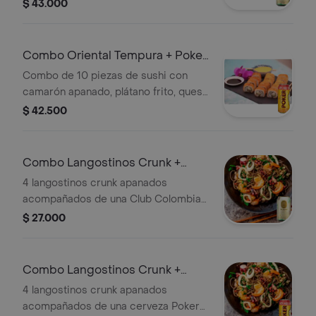
plátano frito, queso crema y piel de
$ 43.000
salmón. Incluye una Club Colombia
Dorada de 330 ml.
Combo Oriental Tempura + Poker
330Ml
Combo de 10 piezas de sushi con
camarón apanado, plátano frito, queso
crema y piel de salmón. Incluye una
$ 42.500
cerveza Poker de 330 ml.
Combo Langostinos Crunk +
Club Colombia Dorada 330Ml.
4 langostinos crunk apanados
acompañados de una Club Colombia
Dorada 330 ml.
$ 27.000
Combo Langostinos Crunk +
Poker 330Ml
4 langostinos crunk apanados
acompañados de una cerveza Poker