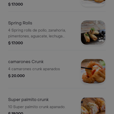
glas.
$ 17.000
Spring Rolls
4 Spring rolls de pollo, zanahoria,
pimentones, aguacate, lechuga
morada, mango.
$ 17.000
camarones Crunk
4 camarones crunk apanados
$ 20.000
Super palmito crunk
10 Super palmito crunk apanado.
$ 19.000