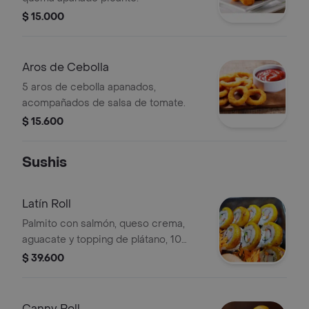
$ 15.000
Aros de Cebolla
5 aros de cebolla apanados,
acompañados de salsa de tomate.
$ 15.600
Sushis
Latín Roll
Palmito con salmón, queso crema,
aguacate y topping de plátano, 10
piezas.
$ 39.600
Canny Roll