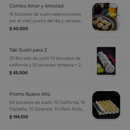
Combo Amor y Amistad.
15 bocados de sushi seleccionados
por el chef, postre del día y cerveza.
$ 40.000
Taki Sushi para 2
20 Bocado de sushi 10 bocados de
california y 10 bocados tempura + 2
camarones apanado y postre del dia
$ 45.000
+un te gratis.
Promo Nuevo Año
60 bocados de sushi: 10 California, 10
Filadelfia, 10 Dinamita, 10 Platin Rolls,
10 Salmon Skin, 10 Cani Rolls. Incluye
$ 196.100
10 trocitos de palmitos, 2 bebidas del
día y 4 Oreo Cruck.