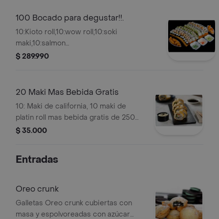
la casa.
100 Bocado para degustar!!.
10:Kioto roll,10:wow roll,10:soki
maki,10:salmon
skim,10:california,10:philadelfia,10:dinamita,10:apanado
$ 289.990
roll,10:bom roll,10:platin roll,5: aros de
cebolla,4.oreo totalmente apanado,4:
croquetas,1 bebida de la casa 1.ml.
20 Maki Mas Bebida Gratis
10: Maki de california, 10 maki de
platin roll mas bebida gratis de 250
ml.
$ 35.000
Entradas
Oreo crunk
Galletas Oreo crunk cubiertas con
masa y espolvoreadas con azúcar