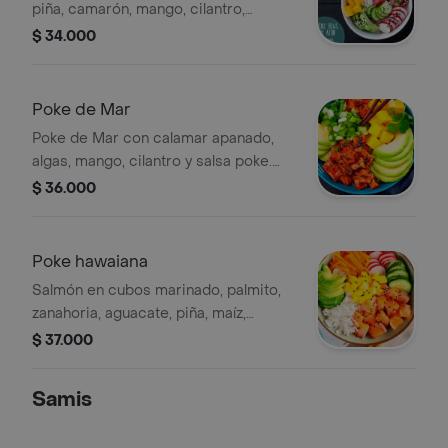
piña, camarón, mango, cilantro,
ajonjolí y té de 400 ml sabor a elegir.
$ 34.000
Poke de Mar
Poke de Mar con calamar apanado,
algas, mango, cilantro y salsa poke.
Incluye té de 400 ml con sabor a
$ 36.000
elegir.
Poke hawaiana
Salmón en cubos marinado, palmito,
zanahoria, aguacate, piña, maíz,
cebollín, ajonjolí y té de 400 ml sabor
$ 37.000
a elegir.
Samis