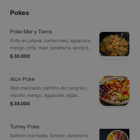
Pokes
Poke Mar y Tierra
Pollo en juliana, camarones, aguacate,
mango, piña, maíz, zanahoria, ajonjolí,
salsa poke y té de 400 ml sabor a
$ 35.000
elegir.
Atún Poke
Atún marinado, palmito de cangrejo,
repollo, mango, aguacate, algas
marina, cebollín, pepinillo, zanahoria,
$ 34.000
ajonjolí y té de 400 ml sabor a elegir.
Tumay Poke
Salmón marinado, tomate, zanahoria,