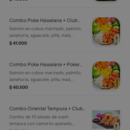
ajonjolí&té de 400ml sabor a elegir. +
Combo Poke Hawaiana + Club
Colombia Dorada 330Ml.
Salmón en cubos marinado, palmito,
zanahoria, aguacate, piña, maíz,
cebollín, ajonjolí y té de 400 ml sabor
$ 41.000
a elegir. + Cerveza
Combo Poke Hawaiana + Poker
330Ml
Salmón en cubos marinado, palmito,
zanahoria, aguacate, piña, maíz,
cebollín, ajonjolí y té de 400 ml sabor
$ 40.500
a elegir. + Cerveza
Combo Oriental Tempura + Club
Colombia Dorada 330Ml.
Combo de 10 piezas de sushi
tempura con camarón apanado,