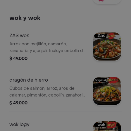
wok y wok
ZAS wok
Arroz con mejillón, camarón,
zanahoria y ajonjolí. Incluye cebolla de
verdeo y cilantro.
$ 49.000
dragón de hierro
Cubos de salmón, arroz, aros de
calamar, pimentón, cebollín, zanahoria,
zucchini y maíz.
$ 49.000
wok logy