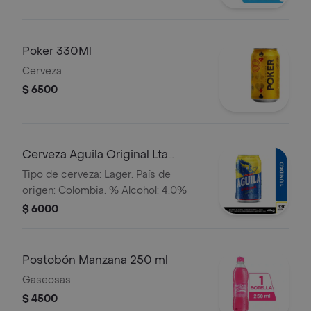
Poker 330Ml
Cerveza
$ 6500
Cerveza Aguila Original Lta
330ml
Tipo de cerveza: Lager. País de
origen: Colombia. % Alcohol: 4.0%
$ 6000
Postobón Manzana 250 ml
Gaseosas
$ 4500