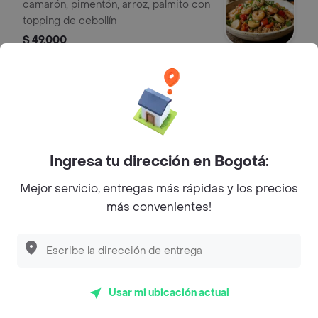
camarón, pimentón, arroz, palmito con
topping de cebollín
$ 49.000
Bambo blast
Arroz con atún, pimentón en julianas,
cebolla, zucchini y ajonjolí.
$ 49.000
Ingresa tu dirección en Bogotá:
Mejor servicio, entregas más rápidas y los precios
Golden wok
más convenientes!
base de arroz, cebollín, cebolla,
pimentón, maíz, baza, mejillón,
camarón y topping de wakame.
$ 49.000
Usar mi ubicación actual