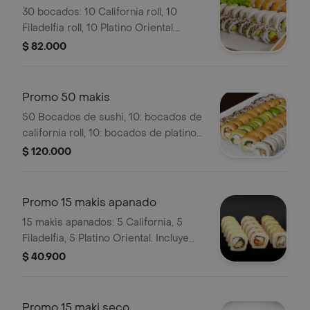
30 bocados: 10 California roll, 10
Filadelfia roll, 10 Platino Oriental.
Incluye bebida de la casa.
$ 82.000
Promo 50 makis
50 Bocados de sushi, 10: bocados de
california roll, 10: bocados de platino
oriental, 10: bocados de filadelfia, 10:
$ 120.000
bocados de latín roll, 10: bocados de
cani roll, postre del día y bebida de la
casa 1.ml.
Promo 15 makis apanado
15 makis apanados: 5 California, 5
Filadelfia, 5 Platino Oriental. Incluye
bebida de la casa.
$ 40.900
Promo 15 maki seco