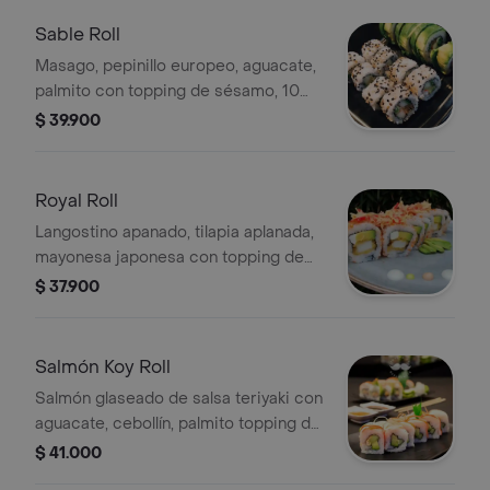
Sable Roll
Masago, pepinillo europeo, aguacate,
palmito con topping de sésamo, 10
piezas.
$ 39.900
Royal Roll
Langostino apanado, tilapia aplanada,
mayonesa japonesa con topping de
palmito, 10 piezas.
$ 37.900
Salmón Koy Roll
Salmón glaseado de salsa teriyaki con
aguacate, cebollín, palmito topping de
dinamita y ajonjolí, 10 piezas.
$ 41.000