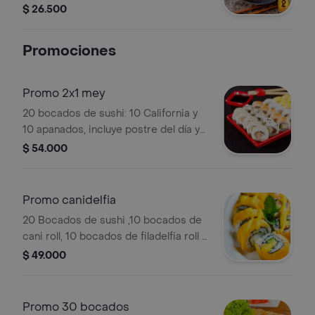
de 330 ml.
$ 26.500
Promociones
Promo 2x1 mey
20 bocados de sushi: 10 California y
10 apanados, incluye postre del día y
bebida de la casa.
$ 54.000
Promo canidelfia
20 Bocados de sushi ,10 bocados de
cani roll, 10 bocados de filadelfia roll y
bebida de la casa .
$ 49.000
Promo 30 bocados