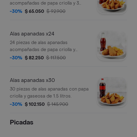
acompañadas de papa criolla y 3
gaseosas 250 ml.
-30%
$ 65.050
$ 92.900
Alas apanadas x24
24 piezas de alas apanadas
acompañadas de papa criolla y
gaseosa de 1.5 litros.
-30%
$ 82.250
$ 117.500
Alas apanadas x30
30 piezas de alas apanadas con papa
criolla y gaseosa de 1.5 litros.
-30%
$ 102.150
$ 145.900
Picadas