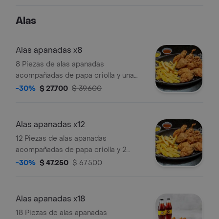
Alas
Alas apanadas x8
8 Piezas de alas apanadas
acompañadas de papa criolla y una
gaseosa 250 ml
-30%
$ 27.700
$ 39.600
Alas apanadas x12
12 Piezas de alas apanadas
acompañadas de papa criolla y 2
gaseosas 250 ml.
-30%
$ 47.250
$ 67.500
Alas apanadas x18
18 Piezas de alas apanadas