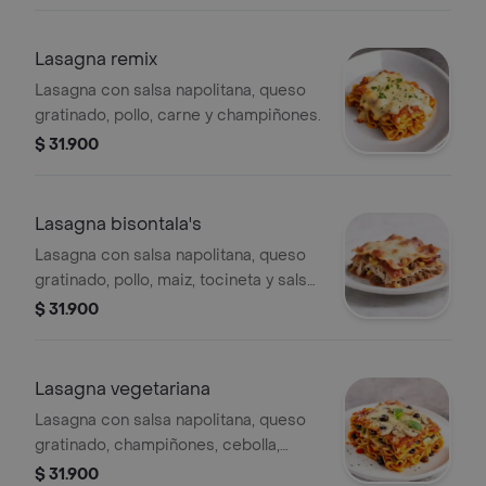
Lasagna remix
Lasagna con salsa napolitana, queso
gratinado, pollo, carne y champiñones.
$ 31.900
Lasagna bisontala's
Lasagna con salsa napolitana, queso
gratinado, pollo, maiz, tocineta y salsa
de la casa
$ 31.900
Lasagna vegetariana
Lasagna con salsa napolitana, queso
gratinado, champiñones, cebolla,
aceitunas, pimenton y tomate
$ 31.900