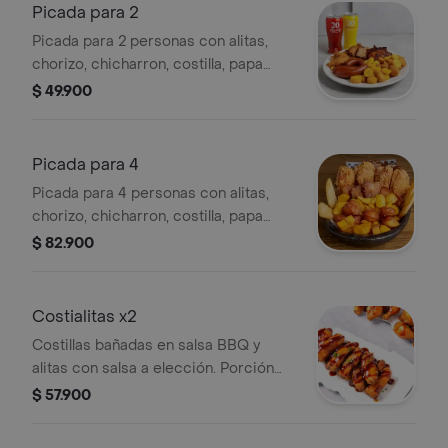
Picada para 2
Picada para 2 personas con alitas,
chorizo, chicharron, costilla, papa
criolla, maduro y arepas fritas con 2
$ 49.900
bebidas gaseosa 250 ml
Picada para 4
Picada para 4 personas con alitas,
chorizo, chicharron, costilla, papa
criolla, maduro y arepas fritas con
$ 82.900
gaseosa 1.5l
Costialitas x2
Costillas bañadas en salsa BBQ y
alitas con salsa a elección. Porción
para dos personas.
$ 57.900