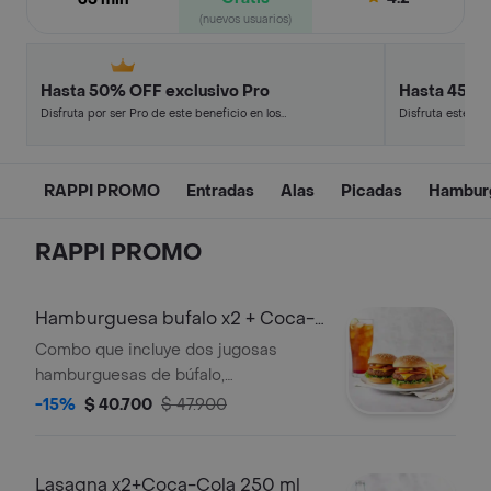
(nuevos usuarios)
Hasta 50% OFF exclusivo Pro
Hasta 45% 
Disfruta por ser Pro de este beneficio en los
Disfruta este de
restaurantes y tiendas más top.
en minutos.
RAPPI PROMO
Entradas
Alas
Picadas
Hambur
RAPPI PROMO
Hamburguesa bufalo x2 + Coca-
Cola 250 ml
Combo que incluye dos jugosas
hamburguesas de búfalo,
acompañadas de una gaseosa Coca-
-15%
$ 40.700
$ 47.900
Cola 250 ml.
Lasagna x2+Coca-Cola 250 ml