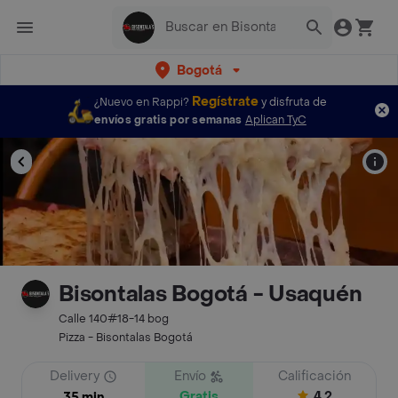
Bogotá
Regístrate
¿Nuevo en Rappi?
y disfruta de
envíos gratis por semanas
Aplican TyC
Bisontalas Bogotá - Usaquén
Calle 140#18-14 bog
Pizza - Bisontalas Bogotá
Delivery
Envío
Calificación
Gratis
4.2
35 min