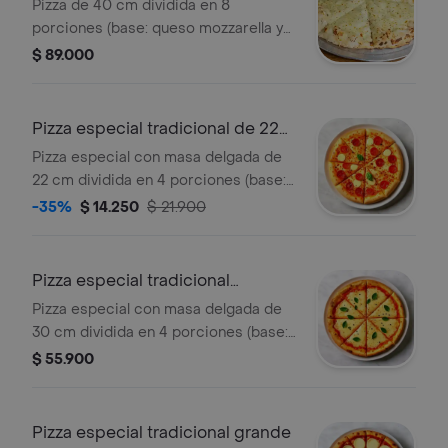
Pizza de 40 cm dividida en 8
porciones (base: queso mozzarella y
queso crema)
$ 89.000
Pizza especial tradicional de 22
cm
Pizza especial con masa delgada de
22 cm dividida en 4 porciones (base:
queso mozzarella)
-35%
$ 14.250
$ 21.900
Pizza especial tradicional
mediana
Pizza especial con masa delgada de
30 cm dividida en 4 porciones (base:
queso mozzarella)
$ 55.900
Pizza especial tradicional grande