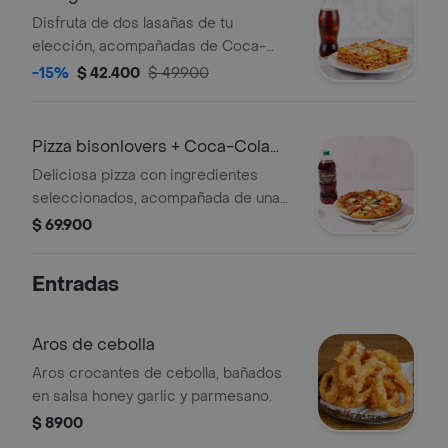
Disfruta de dos lasañas de tu
elección, acompañadas de Coca-
Cola 250 ml, perfectas para
-15%
$ 42.400
$ 49.900
compartir o disfrutar en solitario.
Pizza bisonlovers + Coca-Cola
250 ml
Deliciosa pizza con ingredientes
seleccionados, acompañada de una
gaseosa de 1.5 litros, perfecta para
$ 69.900
compartir en reuniones.
Entradas
Aros de cebolla
Aros crocantes de cebolla, bañados
en salsa honey garlic y parmesano.
$ 8900