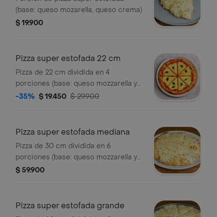
(base: queso mozarella, queso crema)
$ 19.900
Pizza super estofada 22 cm
Pizza de 22 cm dividida en 4
porciones (base: queso mozzarella y
queso crema)
-35%
$ 19.450
$ 29.900
Pizza super estofada mediana
Pizza de 30 cm dividida en 6
porciones (base: queso mozzarella y
queso crema)
$ 59.900
Pizza super estofada grande