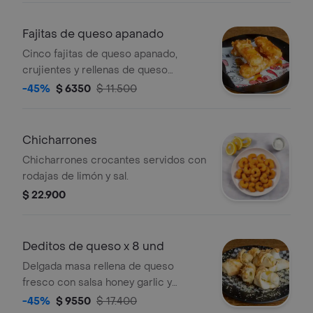
Fajitas de queso apanado
Cinco fajitas de queso apanado,
crujientes y rellenas de queso
derretido.
-45%
$ 6350
$ 11.500
Chicharrones
Chicharrones crocantes servidos con
rodajas de limón y sal.
$ 22.900
Deditos de queso x 8 und
Delgada masa rellena de queso
fresco con salsa honey garlic y
parmesano.
-45%
$ 9550
$ 17.400