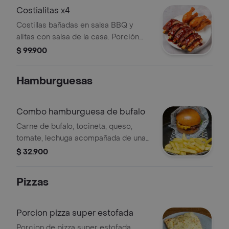
Costialitas x4
Costillas bañadas en salsa BBQ y
alitas con salsa de la casa. Porción
para 4 personas.
$ 99.900
Hamburguesas
Combo hamburguesa de bufalo
Carne de bufalo, tocineta, queso,
tomate, lechuga acompañada de una
porcion de papas y gaseosa 250 ml
$ 32.900
Pizzas
Porcion pizza super estofada
Porcion de pizza super estofada