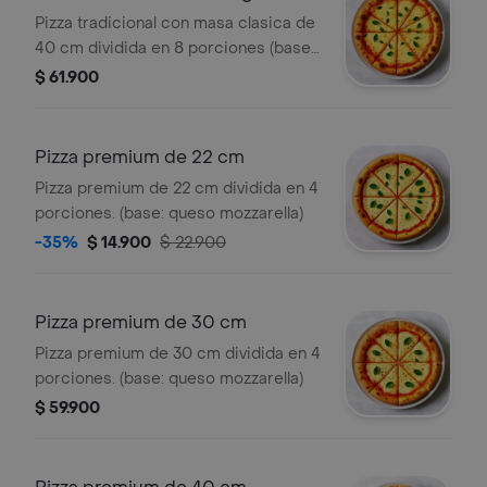
Pizza tradicional con masa clasica de
40 cm dividida en 8 porciones (base:
queso mozzarela)
$ 61.900
Pizza premium de 22 cm
Pizza premium de 22 cm dividida en 4
porciones. (base: queso mozzarella)
-35%
$ 14.900
$ 22.900
Pizza premium de 30 cm
Pizza premium de 30 cm dividida en 4
porciones. (base: queso mozzarella)
$ 59.900