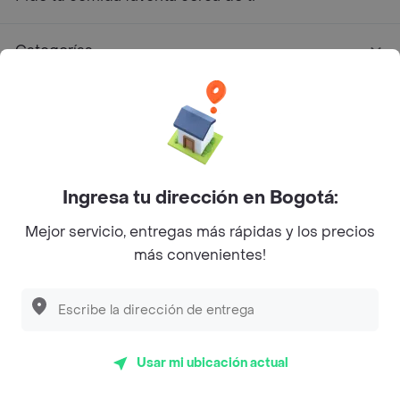
Categorías
Únete a Rappi
Sobre Rappi
Ingresa tu dirección en Bogotá:
Facebook
Twitter
Instagram
Mejor servicio, entregas más rápidas y los precios
más convenientes!
©
2026
Rappi Inc. All rights reserved.
Rappi S.A.S. --- NIT 900.843.898-9 --- Calle 63 # 16A-02
Usar mi ubicación actual
Bogotá D.C. --- notificacionesrappi@rappi.com