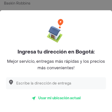
Baskin Robbins
La Cesta
Mercari - Postres
Myriam Camhi Co
Magnifique
Ingresa tu dirección en Bogotá:
Empanaditas de Pipian - Empanadas
Mejor servicio, entregas más rápidas y los precios
Desayunadero de la 42
más convenientes!
Luisa Postres
Sopitas y Frijoladas
Subway
Usar mi ubicación actual
En los mas de 26 opiniones de clientes de Rappi fueron