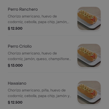
Perro Ranchero
Chorizo americano, huevo de
codorniz, cebolla, papa chip, jamón,
queso, carne pollo y tocineta.
$ 12.500
Perro Criollo
Chorizo americano, huevo de
codorniz, jamón, queso, champiñones
tocineta, maíz tierno
$ 13.000
Hawaiano
Chorizo americano, piña, huevo de
codorniz, cebolla, papa chip, jamón y
queso.
$ 12.500