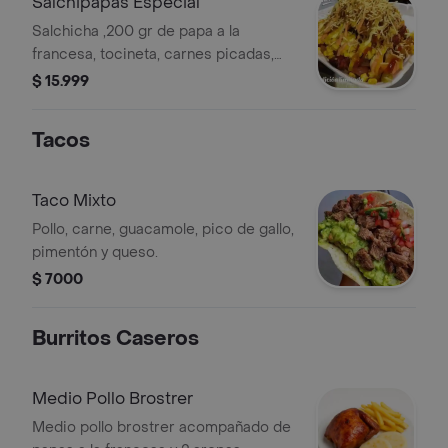
Salchipapas Especial
Salchicha ,200 gr de papa a la
francesa, tocineta, carnes picadas,
queso, jamón, huevo de codorniz,
$ 15.999
maíz tierno.
Tacos
Taco Mixto
Pollo, carne, guacamole, pico de gallo,
pimentón y queso.
$ 7000
Burritos Caseros
Medio Pollo Brostrer
Medio pollo brostrer acompañado de