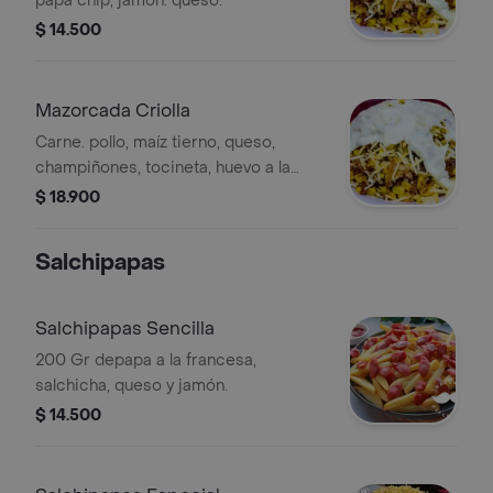
papa chip, jamón. queso.
$ 14.500
Mazorcada Criolla
Carne. pollo, maíz tierno, queso,
champiñones, tocineta, huevo a la
plancha y chorizo.
$ 18.900
Salchipapas
Salchipapas Sencilla
200 Gr depapa a la francesa,
salchicha, queso y jamón.
$ 14.500