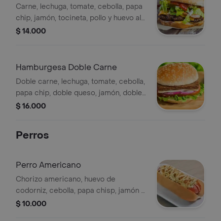
Carne, lechuga, tomate, cebolla, papa
chip, jamón, tocineta, pollo y huevo ala
plancha .maiz tierno .
$ 14.000
Hamburgesa Doble Carne
Doble carne, lechuga, tomate, cebolla,
papa chip, doble queso, jamón, doble
tocineta, huevo de codorniz.
$ 16.000
Perros
Perro Americano
Chorizo americano, huevo de
codorniz, cebolla, papa chisp, jamón y
queso.
$ 10.000