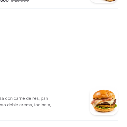
.800
$ 26.000
o
a con carne de res, pan
eso doble crema, tocineta,
uro, lechuga, tomate, salsa
 showy.