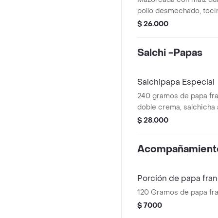
pollo desmechado, tocin
santarosano, doble ques
$ 26.000
cama de papita ripio, sa
showy.
Salchi -Papas
Salchipapa Especial
240 gramos de papa fr
doble crema, salchicha 
platano maduro, tocineta
$ 28.000
Acompañamient
Porción de papa fra
120 Gramos de papa fr
$ 7000