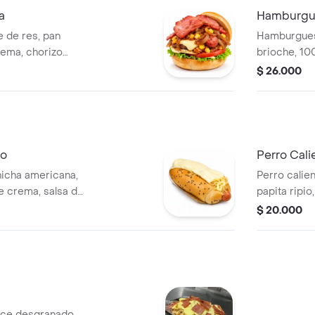
a
Hamburgu
 de res, pan
Hamburgues
rema, chorizo
brioche, 10
 maíz ,tocineta,
queso doble
$ 26.000
bq y salsa showy.
tomate, sal
co
Perro Cal
hicha americana,
Perro calie
le crema, salsa de
papita ripi
salsa showy.
caramelizad
$ 20.000
tocineta, sa
lce desgranado,