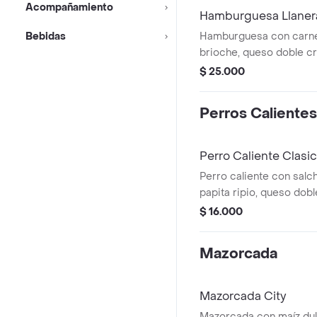
Acompañamiento
Hamburguesa Llaner
Bebidas
Hamburguesa con carne
brioche, queso doble c
santarosano, huevo frito,
$ 25.000
lechuga, tomate, salsa b
Perros Calientes
Perro Caliente Clasi
Perro caliente con salc
papita ripio, queso dob
piña, salsa de tomate y 
$ 16.000
Mazorcada
Mazorcada City
Mazorcada con maíz du