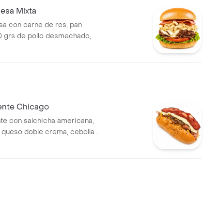
esa Mixta
a con carne de res, pan
0 grs de pollo desmechado,
 crema, tocineta, lechuga,
sa bbq y salsa showy.
iente Chicago
nte con salchicha americana,
o, queso doble crema, cebolla
a, maíz, chorizo santarosano,
lsa bbq y salsa showy.