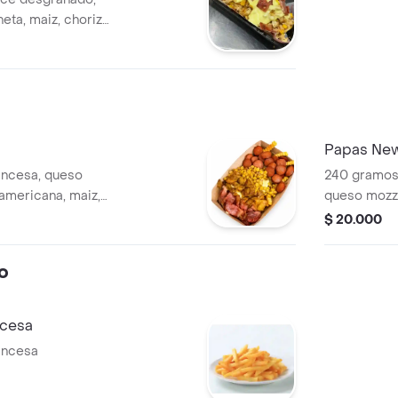
eta, maiz, chorizo
o mozzarella,
lsa bbq y salsa
Papas New
ancesa, queso
240 gramos 
americana, maiz,
queso mozza
 y salsas.
tocineta, s
$ 20.000
showy
o
ncesa
ancesa