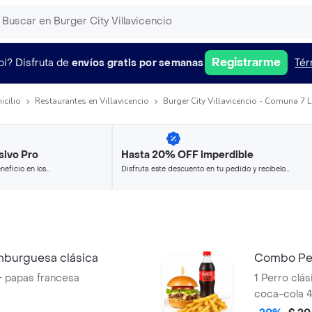
Registrarme
pi?
Disfruta de
envíos gratis por semanas
Tér
icilio
Restaurantes en Villavicencio
Burger City Villavicencio - Comuna 7 
sivo Pro
Hasta 20% OFF imperdible
neficio en los
Disfruta este descuento en tu pedido y recíbelo
.
en minutos.
burguesa clásica
Combo Per
+ papas francesa
1 Perro clás
coca-cola 