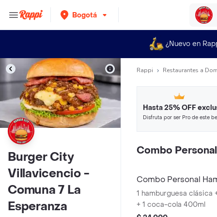
Bogotá
¿Nuevo en Rap
Rappi
Restaurantes a Dom
Hasta 25% OFF exclu
Disfruta por ser Pro de este be
restaurantes y tiendas más top
Combo Personal
Burger City
Villavicencio -
Combo Personal Ham
Comuna 7 La
1 hamburguesa clásica 
Esperanza
+ 1 coca-cola 400ml