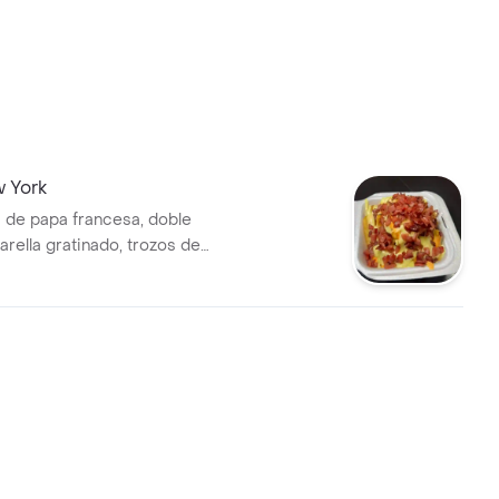
 York
de papa francesa, doble
rella gratinado, trozos de
alsa de queso cheddar y salsa