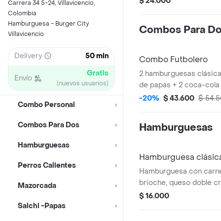
$ 24.000
Carrera 34 5-24, Villavicencio,
Colombia
Hamburguesa - Burger City
Combos Para D
Villavicencio
Delivery
50 min
Combo Futbolero
Gratis
2 hamburguesas clásica
Envío
(nuevos usuarios)
de papas + 2 coca-cola
-20%
$ 43.600
$ 54.
Combo Personal
Combos Para Dos
Hamburguesas
Hamburguesas
Hamburguesa clásic
Perros Calientes
Hamburguesa con carne
brioche, queso doble cr
Mazorcada
lechuga, tomate, salsa b
$ 16.000
Salchi -Papas