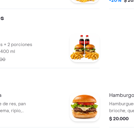
-20%
$ 20
os
s + 2 porciones
 400 ml
500
a
Hamburg
 de res, pan
Hamburgues
ema, ripio,
brioche, qu
bq y salsa showy.
plátano mad
$ 20.000
bbq y salsa