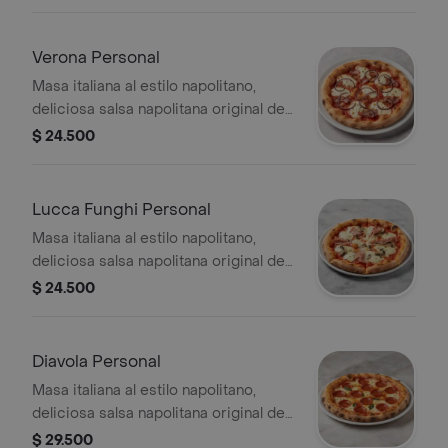
negras y orégano.
Verona Personal
Masa italiana al estilo napolitano,
deliciosa salsa napolitana original de
la casa, queso mozzarella, cebolla
$ 24.500
caramelizada, tocineta y oregano
seco
Lucca Funghi Personal
Masa italiana al estilo napolitano,
deliciosa salsa napolitana original de
la casa, queso mozzarella,
$ 24.500
champiñones, jamón y orégano
Diavola Personal
Masa italiana al estilo napolitano,
deliciosa salsa napolitana original de
la casa, queso mozzarella y peperoni
$ 29.500