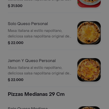
la casa, queso mozzarella, queso
$ 31.500
parmesano, queso azul, pecorino
romano y orégano seco
Solo Queso Personal
Masa italiana al estilo napolitano,
deliciosa salsa napolitana original de
la casa, queso mozzarella orégano
$ 22.000
Jamon Y Queso Personal
Masa italiana al estilo napolitano,
deliciosa salsa napolitana original de
la casa, queso mozzarella y jamón
$ 22.000
Pizzas Medianas 29 Cm
Solo Queso Mediana