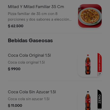
Mitad Y Mitad Familiar 35 Cm
Pizza familiar de 35 cm con 8
porciones y dos sabores a elección.
Ingredientes visibles: maíz, jamón y
$ 62.500
orégano.
Bebidas Gaseosas
Coca Cola Original 1.5l
Coca cola original 1.5l
$ 9900
Coca Cola Sin Azucar 1.5l
Coca cola sin azucar 1.5l
$ 11.000