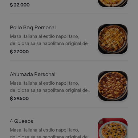
la casa, queso mozzarella, jamón y
$ 22.000
piña en trocitos
Pollo Bbq Personal
Masa italiana al estilo napolitano,
deliciosa salsa napolitana original de
la casa, queso mozzarella, pollo
$ 27.000
desmechado, jalapeños y salsa bbq
Ahumada Personal
Masa italiana al estilo napolitano,
deliciosa salsa napolitana original de
la casa, queso mozzarella, costillitas
$ 29.500
ahumadas y salsa bbq
4 Quesos
Masa italiana al estilo napolitano,
deliciosa salsa napolitana original de