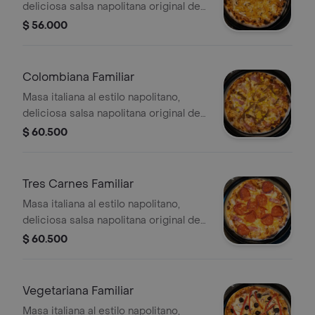
deliciosa salsa napolitana original de
la casa, queso mozzarella, pollo
$ 56.000
desmechado y champiñones
Colombiana Familiar
Masa italiana al estilo napolitano,
deliciosa salsa napolitana original de
la casa, queso mozzarella, carne
$ 60.500
desmechada, tocineta y maíz
Tres Carnes Familiar
Masa italiana al estilo napolitano,
deliciosa salsa napolitana original de
la casa, queso mozzarella, pepperoni,
$ 60.500
jamón y tocineta
Vegetariana Familiar
Masa italiana al estilo napolitano,