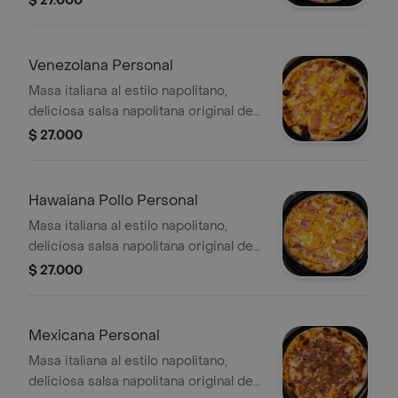
$ 27.000
desmechado y champiñones
Venezolana Personal
Masa italiana al estilo napolitano,
deliciosa salsa napolitana original de
la casa, queso mozzarella, tocineta,
$ 27.000
jamón y maíz
Hawaiana Pollo Personal
Masa italiana al estilo napolitano,
deliciosa salsa napolitana original de
la casa, queso mozzarella, tocineta,
$ 27.000
piña en trocitos y pollo desmechado
Mexicana Personal
Masa italiana al estilo napolitano,
deliciosa salsa napolitana original de