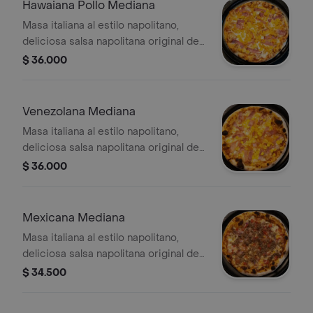
Hawaiana Pollo Mediana
Masa italiana al estilo napolitano,
deliciosa salsa napolitana original de
la casa, queso mozzarella, pollo
$ 36.000
desmechado, piña en trocitos y
tocineta
Venezolana Mediana
Masa italiana al estilo napolitano,
deliciosa salsa napolitana original de
la casa, queso mozzarella, jamón, maíz
$ 36.000
y tocineta
Mexicana Mediana
Masa italiana al estilo napolitano,
deliciosa salsa napolitana original de
la casa, queso mozzarella, carne
$ 34.500
molida y pico de gallo