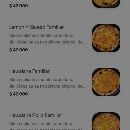
la casa, queso mozzarella orégano
$ 42.000
Jamon Y Queso Familiar
Masa italiana al estilo napolitano,
deliciosa salsa napolitana original de
la casa, queso mozzarella y jamón
$ 42.000
Hawaiana Familiar
Masa italiana al estilo napolitano,
deliciosa salsa napolitana original de
la casa, queso mozzarella, jamón y
$ 42.000
piña en trocitos
Hawaiana Pollo Familiar
Masa italiana al estilo napolitano,