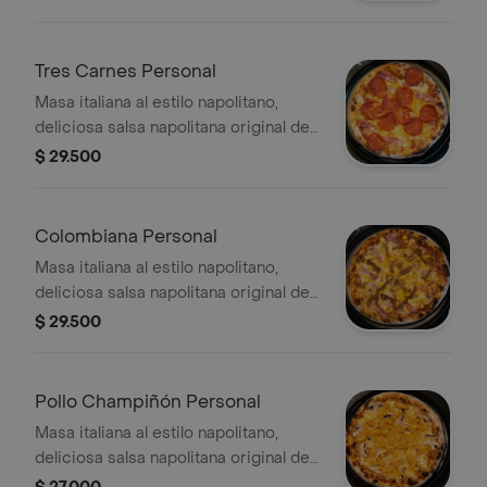
Tres Carnes Personal
Masa italiana al estilo napolitano,
deliciosa salsa napolitana original de
la casa, queso mozzarella, tocineta,
$ 29.500
jamón y pepperoni
Colombiana Personal
Masa italiana al estilo napolitano,
deliciosa salsa napolitana original de
la casa, queso mozzarella, carne
$ 29.500
desmechada, tocineta y maíz
Pollo Champiñón Personal
Masa italiana al estilo napolitano,
deliciosa salsa napolitana original de
la casa, queso mozzarella, pollo