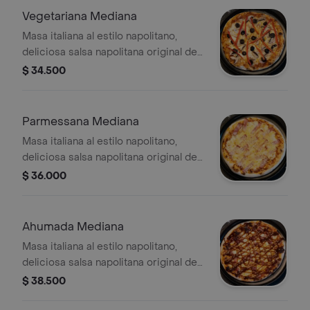
Vegetariana Mediana
Masa italiana al estilo napolitano,
deliciosa salsa napolitana original de
la casa, queso mozzarella, cebolla
$ 34.500
roja, pimentón, aceitunas negras,
champiñones y orégano
Parmessana Mediana
Masa italiana al estilo napolitano,
deliciosa salsa napolitana original de
la casa, queso mozzarella, tocineta y
$ 36.000
queso parmesano
Ahumada Mediana
Masa italiana al estilo napolitano,
deliciosa salsa napolitana original de
la casa, queso mozzarella, costillitas
$ 38.500
ahumadas y salsa bbq