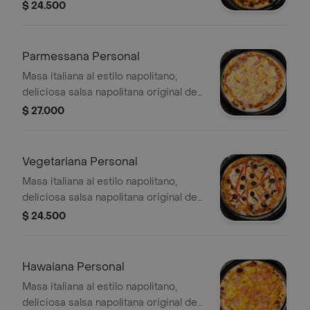
la casa, queso mozzarella, carne
$ 24.500
molida, pico de gallo y oregano
Parmessana Personal
Masa italiana al estilo napolitano,
deliciosa salsa napolitana original de
la casa, queso mozzarella, tocineta y
$ 27.000
queso parmesano
Vegetariana Personal
Masa italiana al estilo napolitano,
deliciosa salsa napolitana original de
la casa, queso mozzarella, cebolla
$ 24.500
roja, pimentón, champiñones,
aceitunas negras y orégano
Hawaiana Personal
Masa italiana al estilo napolitano,
deliciosa salsa napolitana original de