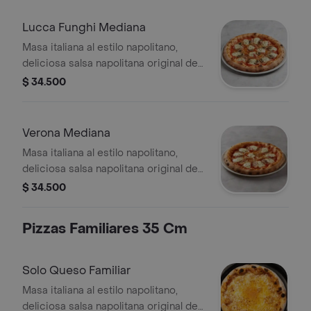
oregano
Lucca Funghi Mediana
Masa italiana al estilo napolitano,
deliciosa salsa napolitana original de
la casa, queso
$ 34.500
mozzarella,champiñones, jamón y
oregano
Verona Mediana
Masa italiana al estilo napolitano,
deliciosa salsa napolitana original de
la casa, queso mozzarella, cebolla
$ 34.500
caramelizada, tocineta y oregano
Pizzas Familiares 35 Cm
Solo Queso Familiar
Masa italiana al estilo napolitano,
deliciosa salsa napolitana original de