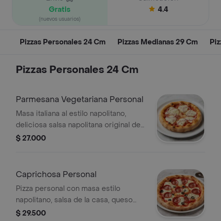
Gratis
4.4
(nuevos usuarios)
Pizzas Personales 24 Cm
Pizzas Medianas 29 Cm
Piz
Pizzas Personales 24 Cm
Parmesana Vegetariana Personal
Masa italiana al estilo napolitano,
deliciosa salsa napolitana original de
la casa, queso mozzarella, cebolla
$ 27.000
encurtida, queso parmesano y
oregano
Caprichosa Personal
Pizza personal con masa estilo
napolitano, salsa de la casa, queso
mozzarella, peperoni, aceitunas
$ 29.500