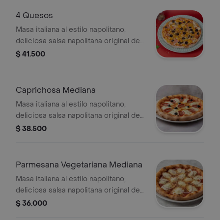
4 Quesos
Masa italiana al estilo napolitano,
deliciosa salsa napolitana original de
la casa, queso mozzarella, queso
$ 41.500
parmesano, queso azul, pecorino
romano y oregano seco
Caprichosa Mediana
Masa italiana al estilo napolitano,
deliciosa salsa napolitana original de
la casa, queso mozzarella, peperoni,
$ 38.500
aceitunas negras y orégano
Parmesana Vegetariana Mediana
Masa italiana al estilo napolitano,
deliciosa salsa napolitana original de
la casa, queso mozzarella, cebolla
$ 36.000
encurtida, queso parmesano y