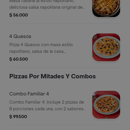
Masa italiana al estilo napolitano,
deliciosa salsa napolitana original de
la casa, queso mozzarella, pollo
$ 56.000
desmechado, jalapeños y salsa bbq
4 Quesos
Pizza 4 Quesos con masa estilo
napolitano, salsa de la casa,
mozzarella, parmesano, queso azul y
$ 60.500
pecorino romano.
Pizzas Por Mitades Y Combos
Combo Familiar 4
Combo Familiar 4: Incluye 2 pizzas de
8 porciones cada una, con 2 sabores
a elección. Ingredientes visibles:
$ 99.500
aceitunas negras, cebolla morada,
pimentón rojo y champiñones.