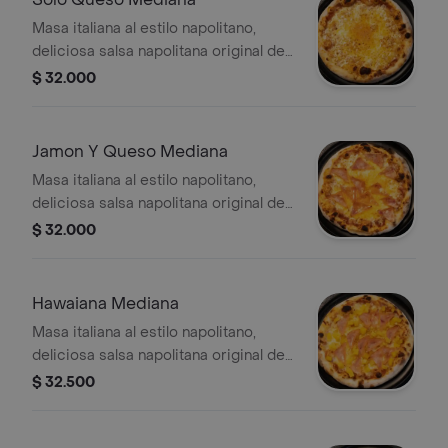
Masa italiana al estilo napolitano,
deliciosa salsa napolitana original de
la casa, queso mozzarella y orégano
$ 32.000
Jamon Y Queso Mediana
Masa italiana al estilo napolitano,
deliciosa salsa napolitana original de
la casa, queso mozzarella y jamón
$ 32.000
Hawaiana Mediana
Masa italiana al estilo napolitano,
deliciosa salsa napolitana original de
la casa, queso mozzarella, jamón y
$ 32.500
piña en trocitos