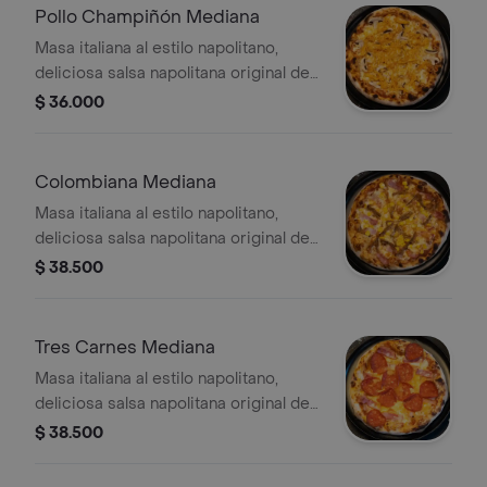
Pollo Champiñón Mediana
Masa italiana al estilo napolitano,
deliciosa salsa napolitana original de
la casa, queso mozzarella, pollo
$ 36.000
desmechado y champiñones
Colombiana Mediana
Masa italiana al estilo napolitano,
deliciosa salsa napolitana original de
la casa, queso mozzarella, carne
$ 38.500
desmechada, maíz y tocineta
Tres Carnes Mediana
Masa italiana al estilo napolitano,
deliciosa salsa napolitana original de
la casa, queso mozzarella, pepperoni,
$ 38.500
jamón y tocineta