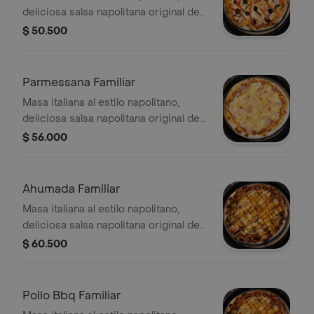
deliciosa salsa napolitana original de
la casa, queso mozzarella, cebolla
$ 50.500
roja, pimentón, champiñones,
aceitunas negras y orégano
Parmessana Familiar
Masa italiana al estilo napolitano,
deliciosa salsa napolitana original de
la casa, queso mozzarella, tocineta y
$ 56.000
queso parmesano
Ahumada Familiar
Masa italiana al estilo napolitano,
deliciosa salsa napolitana original de
la casa, queso mozzarella, costillitas
$ 60.500
ahumadas y salsa bbq
Pollo Bbq Familiar