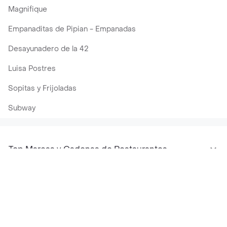
Magnifique
Empanaditas de Pipian - Empanadas
Desayunadero de la 42
Luisa Postres
Sopitas y Frijoladas
Subway
Top Marcas y Cadenas de Restaurantes
Encuéntranos en estos países