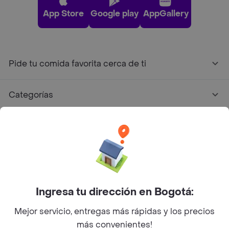
App Store
Google play
AppGallery
Pide tu comida favorita cerca de ti
Categorías
Únete a Rappi
Sobre Rappi
Facebook
Twitter
Instagram
Ingresa tu dirección en Bogotá:
Mejor servicio, entregas más rápidas y los precios
©
2026
Rappi Inc. All rights reserved.
más convenientes!