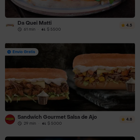
Da Quei Matti
4.5
61 min
·
$ 5500
Envío Gratis
Sandwich Gourmet Salsa de Ajo
4.8
29 min
·
$ 5000