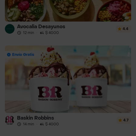
Avocalia Desayunos
4.4
12 min
·
$ 4000
Envío Gratis
Baskin Robbins
4.7
14 min
·
$ 4000