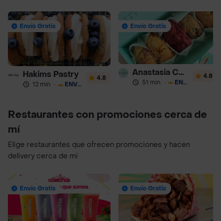
Envío Gratis
Envío Gratis
Anastasia Cookies
Hakims Pastry
4.8
4.8
51 min
·
ENVÍO GRATIS
12 min
·
ENVÍO GRATIS
Restaurantes con promociones cerca de
mí
Elige restaurantes que ofrecen promociones y hacen
delivery cerca de mí
Envío Gratis
Envío Gratis