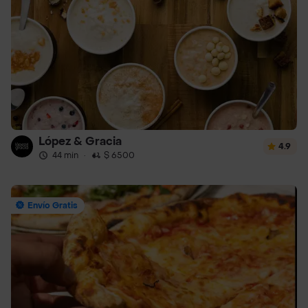
López & Gracia
4.9
44 min
·
$ 6500
Envío Gratis