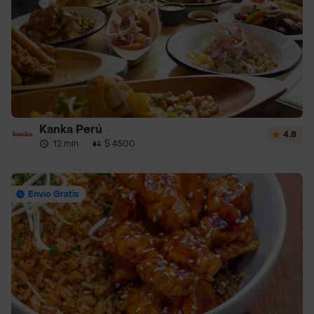
Kanka Perú
4.8
12 min
·
$ 4500
Envío Gratis