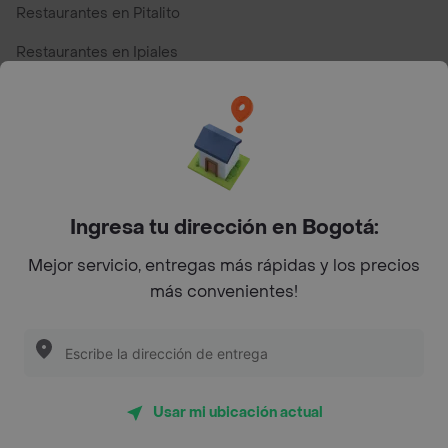
Restaurantes en Pitalito
Restaurantes en Ipiales
Restaurantes en San Andres
Restaurantes cerca de mi para pedir Comida a Domicilio -
Top Marcas y Cadenas de Restaurantes
Ingresa tu dirección en Bogotá:
Encuéntranos en estos países
Mejor servicio, entregas más rápidas y los precios
más convenientes!
App Store
Google play
AppGallery
Usar mi ubicación actual