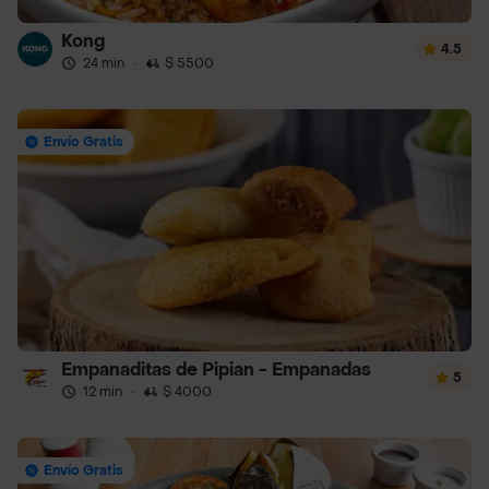
Kong
4.5
24 min
·
$ 5500
Envío Gratis
Empanaditas de Pipian - Empanadas
5
12 min
·
$ 4000
Envío Gratis