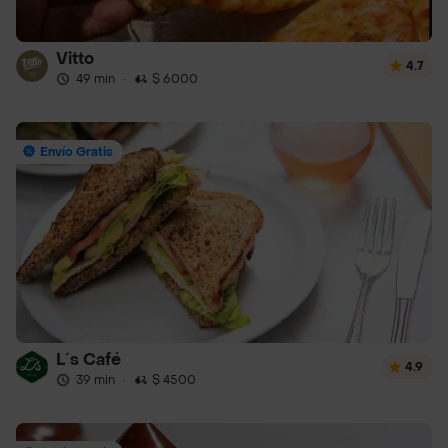
Vitto
4.7
49 min
·
$ 6000
Envío Gratis
L´s Café
4.9
39 min
·
$ 4500