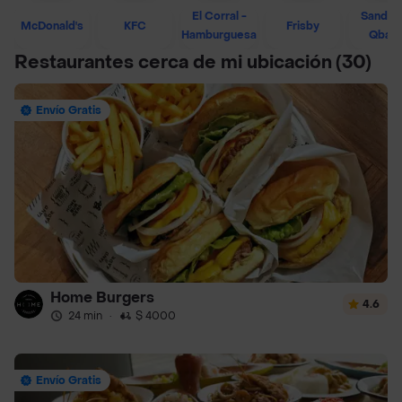
El Corral -
Sandwi
McDonald's
KFC
Frisby
Hamburguesa
Qban
Restaurantes cerca de mi ubicación
(30)
Envío Gratis
Home Burgers
4.6
24 min
·
$ 4000
Envío Gratis