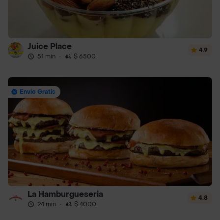
Juice Place
4.9
51 min
·
$ 6500
Envío Gratis
La Hamburgueseria
4.8
24 min
·
$ 4000