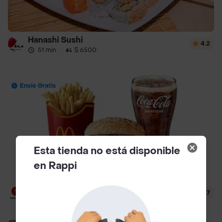
Hanashi Sushi
4.2
51 min
·
$ 6500
Envío Gratis
Esta tienda no está disponible
en Rappi
McDonald's
4.7
12 min
·
$ 3500