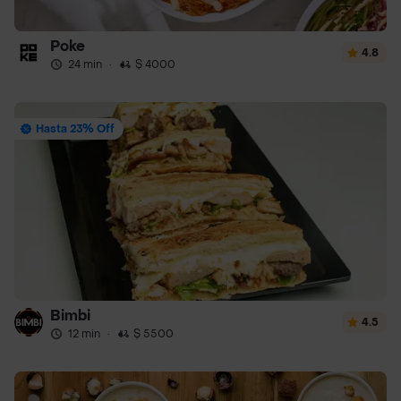
Poke
4.8
24 min
·
$ 4000
Hasta 23% Off
Bimbi
4.5
12 min
·
$ 5500