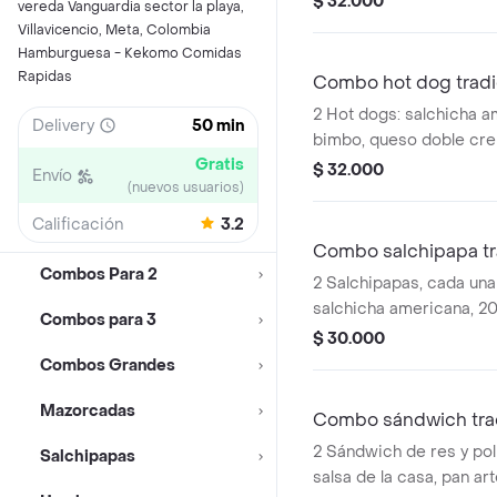
$ 32.000
vereda Vanguardia sector la playa,
cebolla grille), salsas (
Villavicencio, Meta, Colombia
pan de la casa, 2 porci
Hamburguesa - Kekomo Comidas
francesa acompañadas
Rapidas
Combo hot dog tradi
250 ml.
2 Hot dogs: salchicha a
Delivery
50 min
bimbo, queso doble cre
Gratis
caramelizada (receta de 
$ 32.000
Envío
(nuevos usuarios)
salsas (tomate y mostaz
papas a la francesa ac
Calificación
3.2
gaseosas 250 ml.
Combo salchipapa tr
Combos Para 2
2 Salchipapas, cada una
salchicha americana, 2
Combos para 3
francesa, queso doble 
$ 30.000
huevos de codorniz ac
Combos Grandes
gaseosas postobón 250
Mazorcadas
Combo sándwich trad
2 Sándwich de res y pol
Salchipapas
salsa de la casa, pan ar