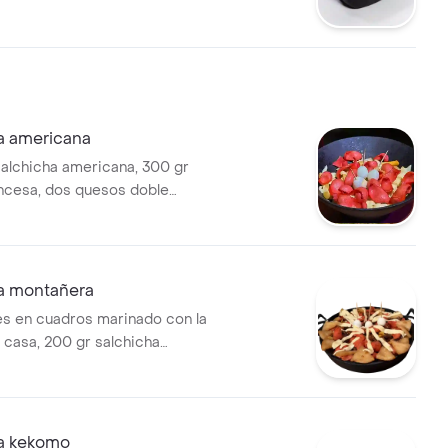
pio, salsa de la casa y 2
codorniz, acompañada de
a.
a americana
alchicha americana, 300 gr
ncesa, dos quesos doble
dos, 3 huevos de codorniz.
a montañera
es en cuadros marinado con la
a casa, 200 gr salchicha
300 gr de papa francesa,
, dos quesos doble crema
 huevos de codorniz.
 de nuestra salsa
a kekomo