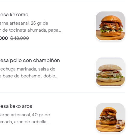
sa, porcion de papas a la
acompañada de gaseosa 250
esa kekomo
arne artesanal, 25 gr de
r de tocineta ahumada, papa
o doble crema fundido,
.000
$ 18.000
rescos (lechuga y tomate),
le, salsas (tomate y mostaza) y
l.
sa pollo con champiñón
echuga marinada, salsa de
a base de bechamel, doble
 crema fundido, vegetales
ate, lechuga y cebolla grille),
n de papa.
sa keko aros
arne artesanal, 40 gr de
umada, aros de cebolla
s, queso doble crema