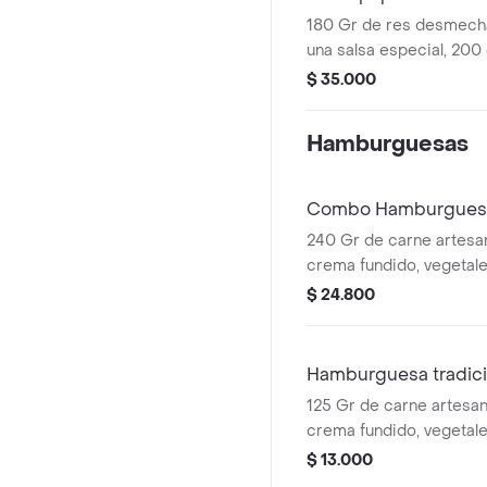
morroneada.
180 Gr de res desmech
una salsa especial, 200
francesa, salchicha ran
$ 35.000
doble crema y 3 huevos
acompañada de nuestra
Hamburguesas
morroneada.
Combo Hamburguesa
240 Gr de carne artesa
crema fundido, vegetal
(tomate, lechuga y cebolla
$ 24.800
salsas (tomate y mostaza
casa. Mas papas a la fr
250 ml
Hamburguesa tradici
125 Gr de carne artesan
crema fundido, vegetal
(tomate, lechuga y cebolla
$ 13.000
salsas (tomate y mostaza