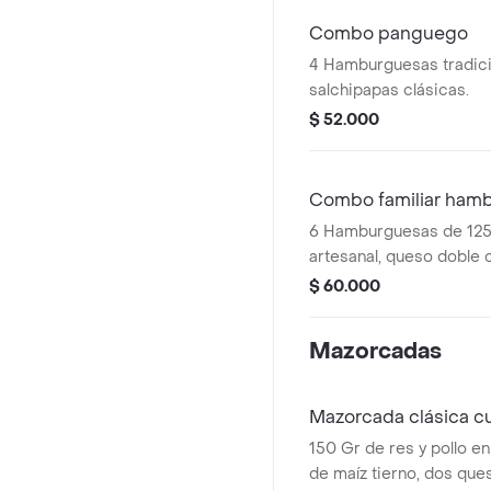
Combo panguego
4 Hamburguesas tradici
salchipapas clásicas.
$ 52.000
Combo familiar ham
6 Hamburguesas de 125
artesanal, queso doble 
vegetales frescos (toma
$ 60.000
cebolla grille), salsas (
pan de la casa.
Mazorcadas
Mazorcada clásica c
150 Gr de res y pollo e
de maíz tierno, dos qu