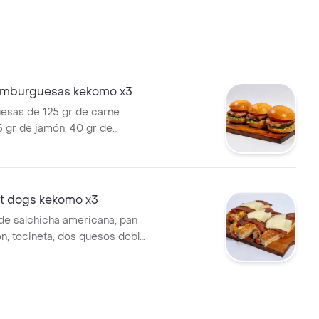
mburguesas kekomo x3
esas de 125 gr de carne
5 gr de jamón, 40 gr de
umada, papa ripio, queso
 fundido, vegetales frescos
chuga), cebolla crispy, salsas
ostaza) y pan de papa.
 dogs kekomo x3
de salchicha americana, pan
n, tocineta, dos quesos doble
dos, piña caramelizada
a casa), ripio, dos huevos de
salsas (tomate y mostaza).