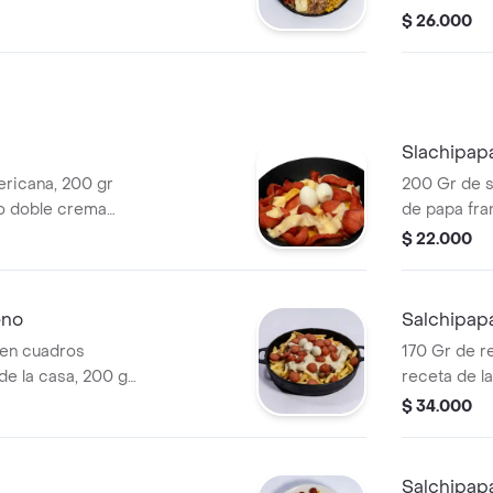
e papa francesa,
fundidos, ri
$ 26.000
ricana, 3 huevos
huevos de 
compañada de
salsa mágic
Slachipap
ericana, 200 gr
200 Gr de s
o doble crema
de papa fra
odorniz.
crema fundi
$ 22.000
eno
Salchipap
 en cuadros
170 Gr de r
de la casa, 200 gr
receta de l
, 300 gr de papa
americana, 
$ 34.000
oble crema
arepa frita
odorniz,
fundidos, 3
 salsa
acompañada
Salchipap