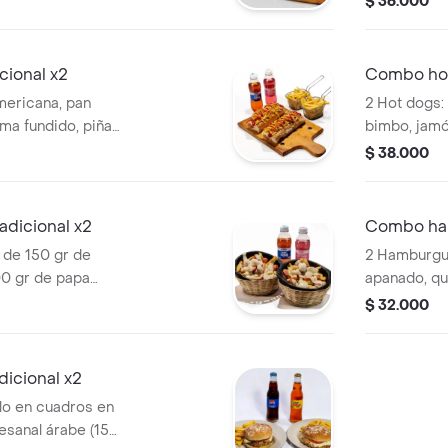
$ 36.000
tomate y mostaza) y
doble crema
ones de papas a la
(tomate y le
 de dos gaseosas
(tomate y m
cional x2
Combo hot
porciones d
mericana, pan
2 Hot dogs:
acompañada
ma fundido, piña
bimbo, jamó
la casa), ripio y
crema fundi
$ 38.000
a), 2 porciones de
(receta de l
ompañadas de 2
codorniz y s
porciones d
adicional x2
Combo ham
acompañada
 de 150 gr de
2 Hamburgue
00 gr de papa
apanado, qu
crema fundido y 2
vegetales f
$ 32.000
ompañadas de dos
cebolla grill
ml.
2 porciones
acompañada
icional x2
lo en cuadros en
tesanal árabe (15