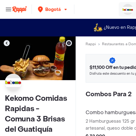
Bogotá
¿Nuevo en Rap
Rappi
Restaurantes a Dom
$11,100 Off en tu pedi
Disfruta este descuento en tu 
en minutos.
Combos Para 2
Kekomo Comidas
Rapidas -
Combo hamburguesa 
Comuna 3 Brisas
2 Hamburguesas 125 gr
del Guatiquía
artesanal, queso doble 
vegetales frescos (toma