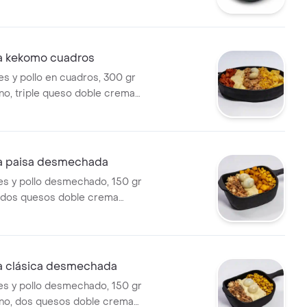
e crema fundidos, salsa
gr de papa francesa, 100 gr de
mericana, ripio y 3 huevos de
compañada de salsa mágica.
 kekomo cuadros
es y pollo en cuadros, 300 gr
rno, triple queso doble crema
0 gr de papa francesa, 100 gr
a americana, 3 huevos de
ripio, acompañada de nuestra
a.
a paisa desmechada
es y pollo desmechado, 150 gr
, dos quesos doble crema
00 gr maduritos de la casa,
, ripio y 2 huevos de codorniz,
de nuestra salsa mágica.
 clásica desmechada
es y pollo desmechado, 150 gr
rno, dos quesos doble crema