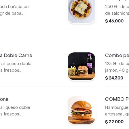
morroneada
ada bañada en
250 Gr de c
 gr de papa
de salchich
chera, queso
francesa, 5
$ 46.000
 codorniz.
quesos dobl
 salsa
cebolla gril
codorniz.ac
morroneada
 Doble Carne
Combo pe
nal, queso doble
125 Gr de c
es frescos
jamón, 40 g
 grille), ripido,
ripio, ques
$ 24.300
) y pan de la
vegetales f
ancesa y gaseosa
cebolla car
mostaza) y 
onal
COMBO P
francesa y 
TRADICIO
al, queso doble
Hamburgues
es frescos
artesanal, 
 grille), ripido,
vegetales f
$ 22.000
) y pan de la
cebolla gril