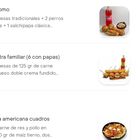
komo
sas tradicionales + 2 perros
s + 1 salchipapa clásica
 de gaseosa 2.5 litros
a familiar (6 con papas)
esas de 125 gr de carne
queso doble crema fundido,
rescos (tomate, lechuga y
le), salsas (tomate y mostaza) y
asa + 6 porciones de papa a la
gaseosa postobón 1.5 litros.
 americana cuadros
arne de res y pollo en
0 gr de maíz tierno, dos