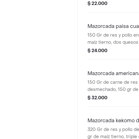
fundidos, ripio, salsa de
$ 22.000
huevos de codorniz, a
salsa mágica.
Mazorcada paisa cu
150 Gr de res y pollo e
maíz tierno, dos queso
fundidos, 100 gr maduri
$ 24.000
salsa blanca, ripio y 2 
acompañada de nuestra 
Mazorcada america
150 Gr de carne de res 
desmechado, 150 gr de 
quesos doble crema fun
$ 32.000
ranch, 120 gr de papa f
salchicha americana, ri
codorniz, acompañada d
Mazorcada kekomo 
320 Gr de res y pollo 
gr de maíz tierno, tripl