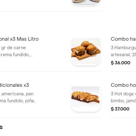
a criolla de la
 (tomate y
rema fundido y
es de papas a la
de 2 gaseosas
nal x3 Mas Litro
Combo ha
 gr de carne
3 Hamburgu
crema fundido,
artesanal, 2
te, lechuga y
tocineta ah
$ 36.000
tomate y mostaza) y
doble crema
a gaseosa
(tomate y le
(tomate y m
icionales x3
Combo hot
a americana, pan
3 Hot dogs 
ma fundido, piña
bimbo, jamó
la casa), ripio y
crema fundi
$ 37.000
a).
(receta de l
codorniz y 
s