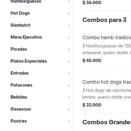
Hamburguesas
cm), o pan premium, sals
$ 36.000
casa, vegetales frescos
Hot Dogs
lechuga), queso doble c
Combos para 3
salsa mágica, 2 porcion
Sándwich
francesa acompañadas 
250 ml.
Menu Ejecutivo
Combo hamb tradicio
3 Hamburguesas de 125
Picadas
artesanal, queso doble 
vegetales frescos (toma
$ 45.000
Platos Especiales
cebolla grille), salsas (
pan de la casa. Mas un
Entradas
Econolitro
Combo hot dogs trad
Patacones
3 Hot dogs de salchich
Bebidas
bimbo, queso doble cre
caramelizada (receta de 
$ 32.000
Gaseosas
salsas (tomate y mostaz
Postres
Combos Grande