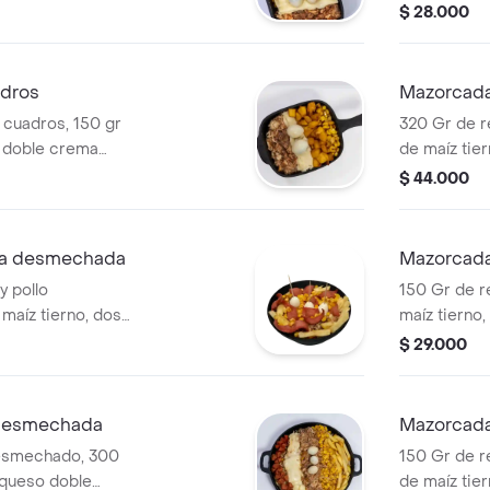
 la casa y 2
quesos dobl
$ 28.000
compañada de
ranch, 120 
salchicha a
codorniz, a
adros
Mazorcada
n cuadros, 150 gr
320 Gr de r
s doble crema
de maíz tie
tos de la casa,
fundido, 22
$ 44.000
huevos de codorniz,
de salchich
salsa mágica.
codorniz y 
salsa mágic
na desmechada
Mazorcad
y pollo
150 Gr de r
maíz tierno, dos
maíz tierno
didos, salsa
fundidos, 1
$ 29.000
rancesa, 100 gr de
salsa blanca
pio y 3 huevos de
acompañada 
e salsa mágica.
desmechada
Mazorcada
desmechado, 300
150 Gr de r
e queso doble
de maíz tie