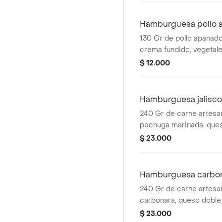
casa.
Hamburguesa pollo 
130 Gr de pollo apanad
crema fundido, vegetal
(tomate, lechuga y cebolla
$ 12.000
tártara y pan de papa.
Hamburguesa jalisco
240 Gr de carne artesan
pechuga marinada, que
fundido, lechuga, pico de
$ 23.000
aguacate, tártara y pan 
Hamburguesa carbo
240 Gr de carne artesan
carbonara, queso doble
vegetales frescos (toma
$ 23.000