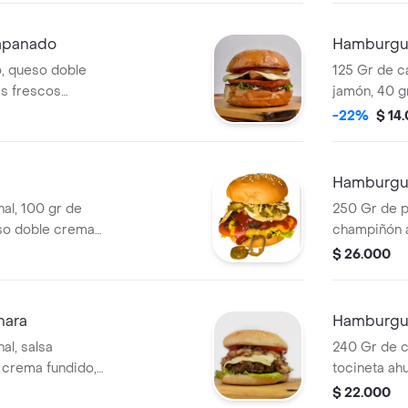
pan de la ca
francesa, 
apanado
Hamburgu
ml.
o, queso doble
125 Gr de c
es frescos
jamón, 40 g
 grille), miel,
ripio, ques
-22%
$ 14
vegetales f
cebolla gril
pan artesana
Hamburgue
al, 100 gr de
250 Gr de p
so doble crema
champiñón 
 gallo, jalapeños,
queso doble
$ 26.000
de papa.
frescos (tom
tártara y pa
nara
Hamburgue
al, salsa
240 Gr de c
 crema fundido,
tocineta ah
te, lechuga y
empanizado
$ 22.000