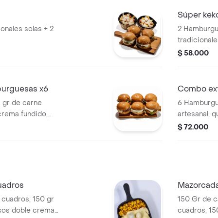
Súper ke
onales solas + 2
2 Hamburgue
tradicionale
acompañados
$ 58.000
postobón.
burguesas x6
Combo extr
 gr de carne
6 Hamburgu
crema fundido,
artesanal, 
te, lechuga y
vegetales f
$ 72.000
tomate y mostaza) y
cebolla gril
pan de la c
francesa + 
uadros
Mazorcada
n cuadros, 150 gr
150 Gr de c
esos doble crema
cuadros, 15