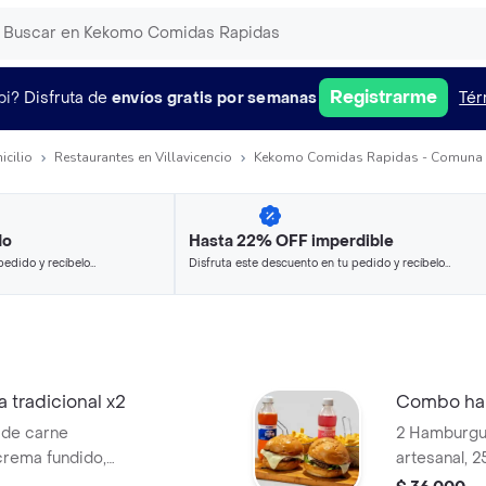
Registrarme
pi?
Disfruta de
envíos gratis por semanas
Tér
icilio
Restaurantes en Villavicencio
Kekomo Comidas Rapidas - Comuna 3 
do
Hasta 22% OFF imperdible
pedido y recíbelo
Disfruta este descuento en tu pedido y recíbelo
en minutos.
tradicional x2
Combo ha
 de carne
2 Hamburgu
crema fundido,
artesanal, 2
te, lechuga y
tocineta ah