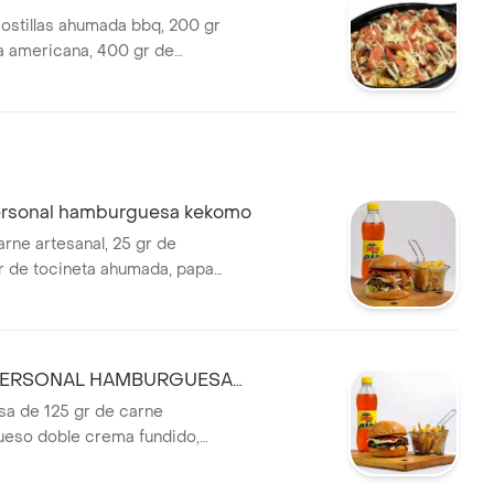
.
ostillas ahumada bbq, 200 gr
a americana, 400 gr de
0 gr de tocineta ahumada, dos
e crema fundidos, ripio,
le y 3 huevos de
ompañada de nuestra salsa
.
rsonal hamburguesa kekomo
arne artesanal, 25 gr de
r de tocineta ahumada, papa
o doble crema fundido,
rescos (lechuga y tomate),
amelizada, salsas (tomate y
pan artesanal. 100 gr de
ERSONAL HAMBURGUESA
gaseosa 250 ml.
NAL
a de 125 gr de carne
queso doble crema fundido,
rescos (tomate, lechuga y
le), salsas (tomate y mostaza) y