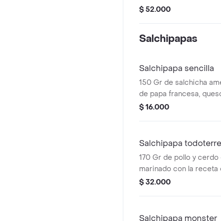
crema fundido, 220 gr d
$ 52.000
100 gr de salchicha ame
de codorniz y ripio, a
Salchipapas
nuestra salsa mágica.
Salchipapa sencilla
150 Gr de salchicha am
de papa francesa, ques
fundido y 2 huevos de c
$ 16.000
Salchipapa todoterr
170 Gr de pollo y cerdo
marinado con la receta 
de salchicha americana
$ 32.000
francesa, dos quesos d
fundidos, 3 huevos de c
acompañada de nuestra
Salchipapa monster