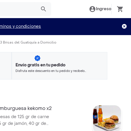
Ingreso
minos y condiciones
Brisas del Guatiquía a Domicilio
Envío gratis en tu pedido
Disfruta este descuento en tu pedido y recíbelo
en minutos.
mburguesa kekomo x2
esas de 125 gr de carne
5 gr de jamón, 40 gr de
umada, papa ripio, queso