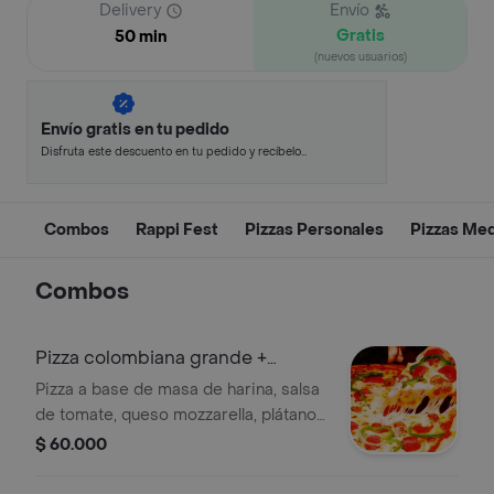
Delivery
Envío
Gratis
50 min
(nuevos usuarios)
Envío gratis en tu pedido
Disfruta este descuento en tu pedido y recíbelo
en minutos.
Combos
Rappi Fest
Pizzas Personales
Pizzas Me
Combos
Pizza colombiana grande +
gaseosa 1.5lt
Pizza a base de masa de harina, salsa
de tomate, queso mozzarella, plátano
maduro en trocitos, jamón, tocineta,
$ 60.000
chorizo y salchicha, 10 porciones +
gaseosa 1.5lt