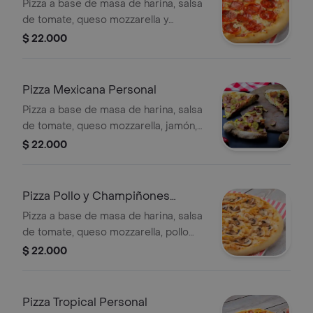
Pizza a base de masa de harina, salsa
de tomate, queso mozzarella y
pepperoni, 4 porciones.
$ 22.000
Pizza Mexicana Personal
Pizza a base de masa de harina, salsa
de tomate, queso mozzarella, jamón,
tocineta, longaniza, salchicha y
$ 22.000
jalapeños, 4 porciones.
Pizza Pollo y Champiñones
Personal
Pizza a base de masa de harina, salsa
de tomate, queso mozzarella, pollo
desmechado y champiñones, 4
$ 22.000
porciones.
Pizza Tropical Personal