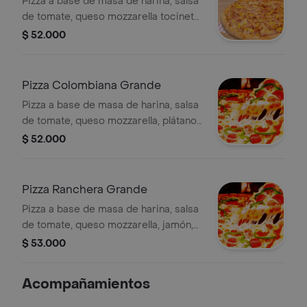
Pizza a base de masa de harina, salsa
de tomate, queso mozzarella tocineta,
pollo y maíz dulce, 10 porciones.
$ 52.000
Pizza Colombiana Grande
Pizza a base de masa de harina, salsa
de tomate, queso mozzarella, plátano
maduro en trocitos, jamón, tocineta,
$ 52.000
chorizo y salchicha, 10 porciones.
Pizza Ranchera Grande
Pizza a base de masa de harina, salsa
de tomate, queso mozzarella, jamón,
tocineta, chorizo, salchicha y maíz, 10
$ 53.000
porciones.
Acompañamientos