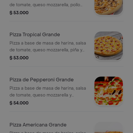
de tomate, queso mozzarella, pollo
desmechado y champiñones, 10
$ 53.000
porciones.
Pizza Tropical Grande
Pizza a base de masa de harina, salsa
de tomate, queso mozzarella, piña y
jamón, 10 porciones.
$ 53.000
Pizza de Pepperoni Grande
Pizza a base de masa de harina, salsa
de tomate, queso mozzarella y
pepperoni, 10 porciones.
$ 54.000
Pizza Americana Grande