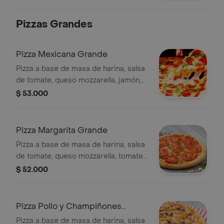
porciones.
Pizzas Grandes
Pizza Mexicana Grande
Pizza a base de masa de harina, salsa
de tomate, queso mozzarella, jamón,
tocineta, longaniza, salchicha y
$ 53.000
jalapeños, 10 porciones.
Pizza Margarita Grande
Pizza a base de masa de harina, salsa
de tomate, queso mozzarella, tomate
en rodajas y albahaca fresca, 10
$ 52.000
porciones.
Pizza Pollo y Champiñones
Grande
Pizza a base de masa de harina, salsa