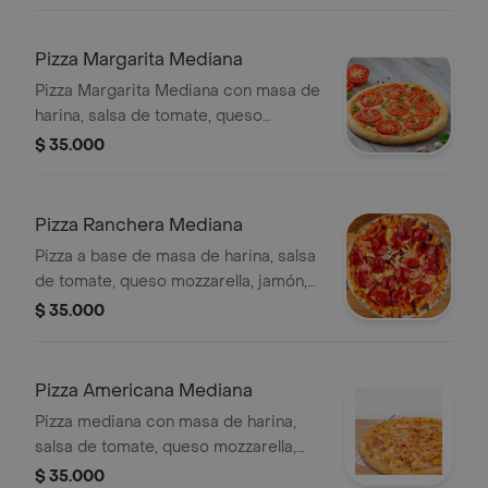
chorizo y salchicha, 6 porciones.
Pizza Margarita Mediana
Pizza Margarita Mediana con masa de
harina, salsa de tomate, queso
mozzarella, rodajas de tomate y
$ 35.000
albahaca fresca. Incluye 6 porciones.
Pizza Ranchera Mediana
Pizza a base de masa de harina, salsa
de tomate, queso mozzarella, jamón,
tocineta, chorizo, salchicha y maíz, 6
$ 35.000
porciones.
Pizza Americana Mediana
Pizza mediana con masa de harina,
salsa de tomate, queso mozzarella,
tocineta, pollo y maíz dulce. Rinde 6
$ 35.000