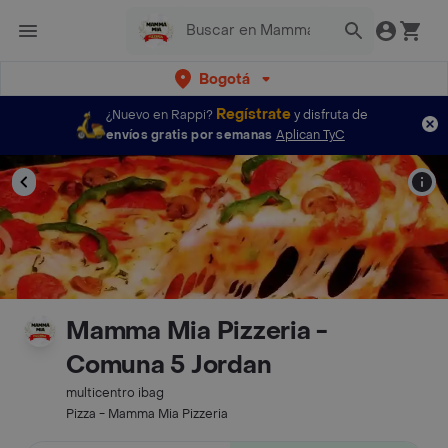
Bogotá
Regístrate
¿Nuevo en Rappi?
y disfruta de
envíos gratis por semanas
Aplican TyC
Mamma Mia Pizzeria -
Comuna 5 Jordan
multicentro ibag
Pizza - Mamma Mia Pizzeria