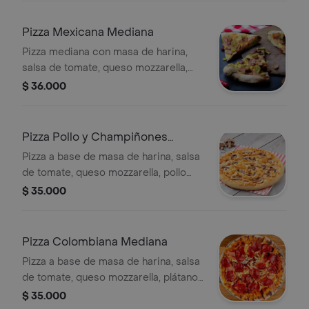
Pizza Mexicana Mediana
Pizza mediana con masa de harina,
salsa de tomate, queso mozzarella,
jamón, tocineta, longaniza, salchicha y
$ 36.000
jalapeños. Incluye 6 porciones.
Pizza Pollo y Champiñones
Mediana
Pizza a base de masa de harina, salsa
de tomate, queso mozzarella, pollo
desmechado y champiñones, 6
$ 35.000
porciones.
Pizza Colombiana Mediana
Pizza a base de masa de harina, salsa
de tomate, queso mozzarella, plátano
maduro en trocitos, jamón, tocineta,
$ 35.000