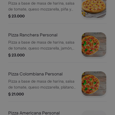
Pizza a base de masa de harina, salsa
de tomate, queso mozzarella, piña y
jamón, 4 porciones.
$ 23.000
Pizza Ranchera Personal
Pizza a base de masa de harina, salsa
de tomate, queso mozzarella, jamón,
tocineta, chorizo, salchicha y maíz, 4
$ 23.000
porciones.
Pizza Colombiana Personal
Pizza a base de masa de harina, salsa
de tomate, queso mozzarella, plátano
maduro en trocitos, jamón, tocineta,
$ 21.000
chorizo y salchicha, 4 porciones.
Pizza Americana Personal