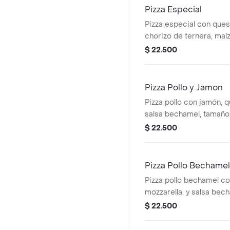
Pizza Especial
Pizza especial con ques
chorizo de ternera, maí
y cebolla, tamaño elegir.
$ 22.500
Pizza Pollo y Jamon
Pizza pollo con jamón, 
salsa bechamel, tamaño 
$ 22.500
Pizza Pollo Bechamel
Pizza pollo bechamel c
mozzarella, y salsa bec
$ 22.500