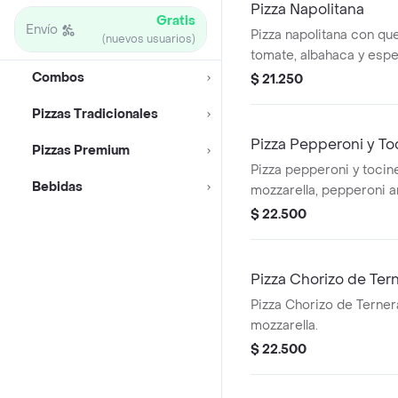
Pizza Napolitana
Gratis
Envío
Pizza napolitana con qu
(nuevos usuarios)
tomate, albahaca y espe
tamaño a elegir.
Combos
$ 21.250
Pizzas Tradicionales
Pizza Pepperoni y To
Pizzas Premium
Pizza pepperoni y toci
Bebidas
mozzarella, pepperoni a
tocineta ahumada.
$ 22.500
Pizza Chorizo de Ter
Pizza Chorizo de Terne
mozzarella.
$ 22.500