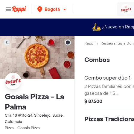
Bogotá
¿Nuevo en Rap
Rappi
Restaurantes a Dom
Combos
Combo super dúo 1
2 Pizzas familiares con 
gaseosa de 1,5 l.
Gosals Pizza - La
$ 87.500
Palma
Cra. 18 #11c-24, Sincelejo, Sucre,
Pizzas Tradicion
Colombia
Pizza - Gosals Pizza