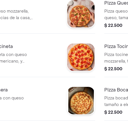
Pizza Que
eso mozzarella,
Pizza queso
cias de la casa,
queso, tamañ
$ 22.500
cineta
Pizza Toci
neta con queso
Pizza tocin
mericano, y
mozzarella,
tierno, tama
$ 22.500
nera
Pizza Boca
ra con queso
Pizza bocad
tamaño a ele
$ 22.500