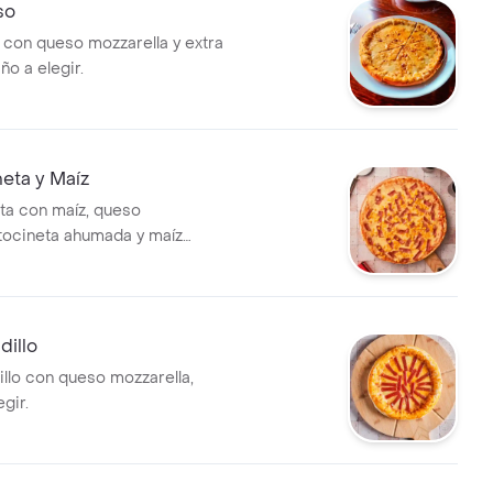
so
 con queso mozzarella y extra
o a elegir.
neta y Maíz
eta con maíz, queso
 tocineta ahumada y maíz
ño a elegir.
dillo
illo con queso mozzarella,
gir.