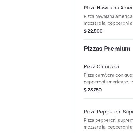
Pizza Hawaiana Amer
Pizza hawaiana americ
mozzarella, pepperoni a
tamaño a elegir.
$ 22.500
Pizzas Premium
Pizza Carnívora
Pizza carnívora con que
pepperoni americano, t
pollo, chorizo de terner
$ 23.750
a elegir.
Pizza Pepperoni Su
Pizza pepperoni supre
mozzarella, pepperoni 