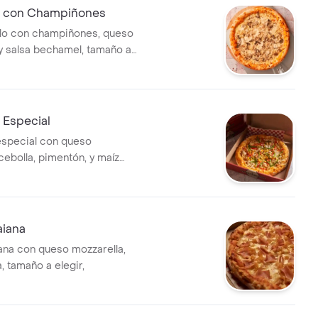
lo con Champiñones
llo con champiñones, queso
 y salsa bechamel, tamaño a
o Especial
 especial con queso
cebolla, pimentón, y maíz
ño a elegir.
aiana
ana con queso mozzarella,
, tamaño a elegir,