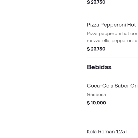
tocineta ahumada, ceboll
$ 23.750
tamaño a elegir.
Pizza Pepperoni Hot
Pizza pepperoni hot co
mozzarella, pepperoni 
tocineta y jalapeño, tam
$ 23.750
Bebidas
Coca-Cola Sabor Origi
Gaseosa.
$ 10.000
Kola Roman 1.25 l