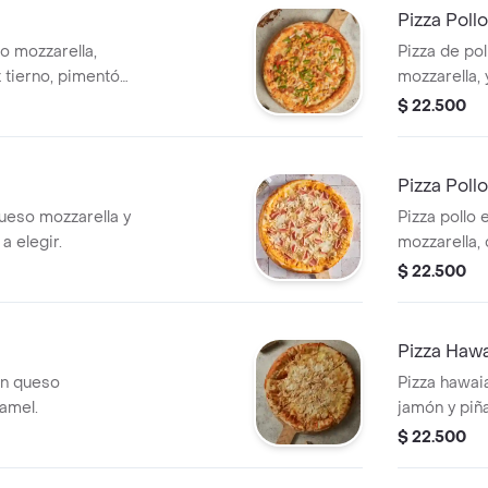
Pizza Pol
o mozzarella,
Pizza de po
z tierno, pimentón
mozzarella,
elegir.
$ 22.500
Pizza Poll
queso mozzarella y
Pizza pollo
a elegir.
mozzarella, 
tierno, tama
$ 22.500
Pizza Haw
on queso
Pizza hawai
hamel.
jamón y piña
$ 22.500