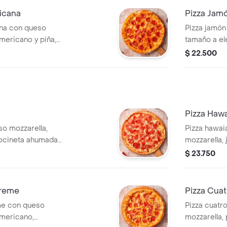
icana
Pizza Jam
ana con queso
Pizza jamón
mericano y piña,
tamaño a ele
$ 22.500
Pizza Haw
so mozzarella,
Pizza hawa
ocineta ahumada,
mozzarella, 
a, y jamón, tamaño
$ 23.750
preme
Pizza Cuat
me con queso
Pizza cuatr
americano,
mozzarella,