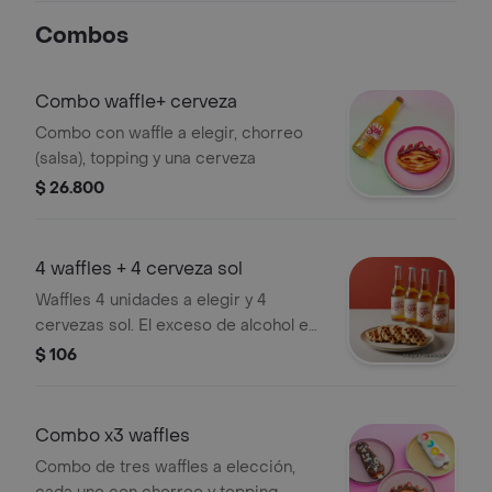
Combos
Combo waffle+ cerveza
Combo con waffle a elegir, chorreo
(salsa), topping y una cerveza
$ 26.800
4 waffles + 4 cerveza sol
Waffles 4 unidades a elegir y 4
cervezas sol. El exceso de alcohol es
perjudicial para la salud. ley 30 de
$ 106
1986. prohíbase el expendio de
bebidas embriagantes a menores de
edad ley 124 1994
Combo x3 waffles
Combo de tres waffles a elección,