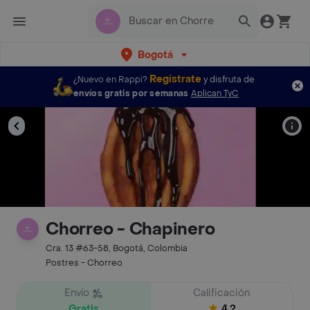
Bogotá
Regístrate
¿Nuevo en Rappi?
y disfruta de
envíos gratis por semanas
Aplican TyC
Chorreo - Chapinero
Cra. 13 #63-58, Bogotá, Colombia
Postres - Chorreo
Envío
Calificación
Gratis
4.2