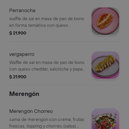
Perranocha
waffle de sal en masa de pan de bono
en forma temática con queso
cheddar, salchicha y papas.
$ 21.900
vergaperro
Waffle de sal en masa de pan de bono
con queso cheddar, salchicha y papas
en forma temática.
$ 21.900
Merengón
Merengón Chorreo
cama de merengón con crema, frutas
frescas, topping y chorreo (salsa).