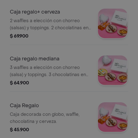
Caja regalo+ cerveza
2 waffles a elección con chorreo
(salsas) y toppings. 2 chocolatinas en
forma de vergolio, 2 cervezas y globo
$ 69.900
de corazón.
Caja regalo mediana
3 waffles a elección con chorreo
(salsa) y toppings. 3 chocolatinas en
forma de vergolio y globo de corazón.
$ 64.900
Caja Regalo
Caja decorada con globo, waffle,
chocolatina y cerveza.
$ 45.900