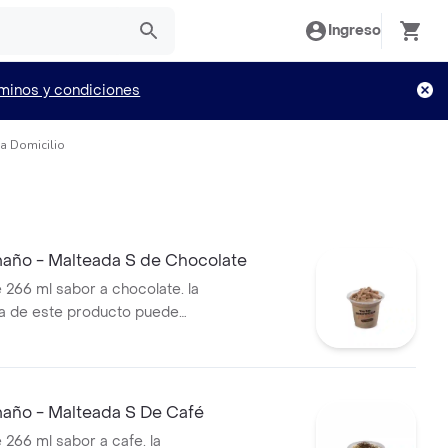
Ingreso
minos y condiciones
 a Domicilio
año - Malteada S de Chocolate
 266 ml sabor a chocolate. la
a de este producto puede
do al tiempo de entrega.
año - Malteada S De Café
 266 ml sabor a cafe. la