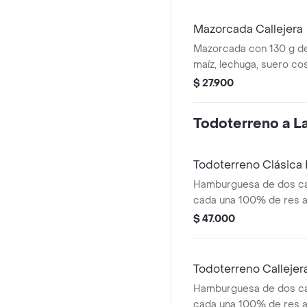
en pan ajonjolí
Mazorcada Callejera
Mazorcada con 130 g de
maíz, lechuga, suero co
costeño, salsa BBQ, sals
$ 27.900
piña y papa callejera.
Todoterreno a La 
Todoterreno Clásic
Hamburguesa de dos ca
cada una 100% de res a 
salsa bbq, queso mozzar
$ 47.000
tomate, cebolla y salsa
medianas (corral o casc
Todoterreno Calleje
Hamburguesa de dos ca
cada una 100% de res a 