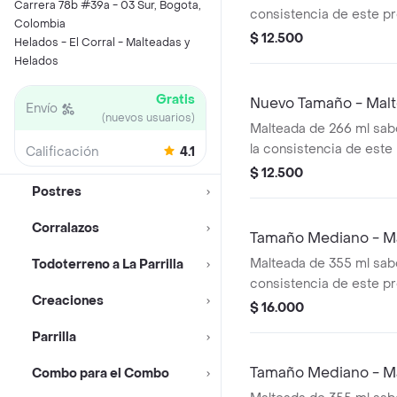
Carrera 78b #39a - 03 Sur, Bogota,
consistencia de este p
Colombia
variar debido al tiempo
$ 12.500
Helados - El Corral - Malteadas y
Helados
Gratis
Nuevo Tamaño - Mal
Envío
(nuevos usuarios)
Malteada de 266 ml sab
la consistencia de est
Calificación
4.1
variar debido al tiempo
$ 12.500
Postres
Corralazos
Tamaño Mediano - M
Malteada de 355 ml sabo
Todoterreno a La Parrilla
consistencia de este p
Creaciones
variar debido al tiempo
$ 16.000
Parrilla
Tamaño Mediano - M
Combo para el Combo