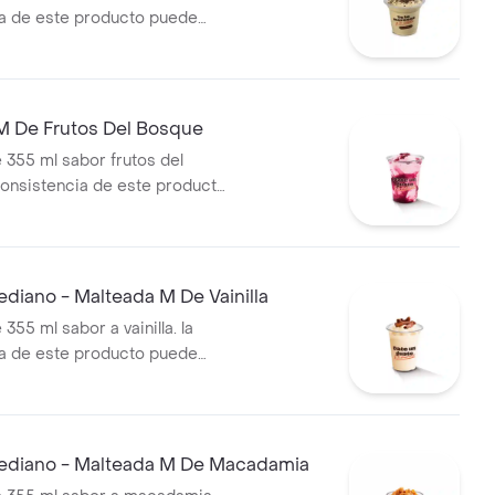
a de este producto puede
do al tiempo de entrega
M De Frutos Del Bosque
 355 ml sabor frutos del
consistencia de este producto
r debido al tiempo de
diano - Malteada M De Vainilla
355 ml sabor a vainilla. la
a de este producto puede
do al tiempo de entrega.
diano - Malteada M De Macadamia