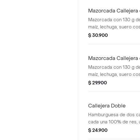
cascos) + bebida PET
Mazorcada Callejera 
Mazorcada con 130 g de
maíz, lechuga, suero co
costeño, salsa BBQ, sals
$ 30.900
piña y papa callejera. + 
Mazorcada Callejera
Mazorcada con 130 g de
maíz, lechuga, suero co
costeño, salsa BBQ, sals
$ 29.900
piña y papa callejera. +
Callejera Doble
Hamburguesa de dos ca
cada una 100% de res, 
queso tipo mozzarella, p
$ 24.900
salsa blanca, salsa de 