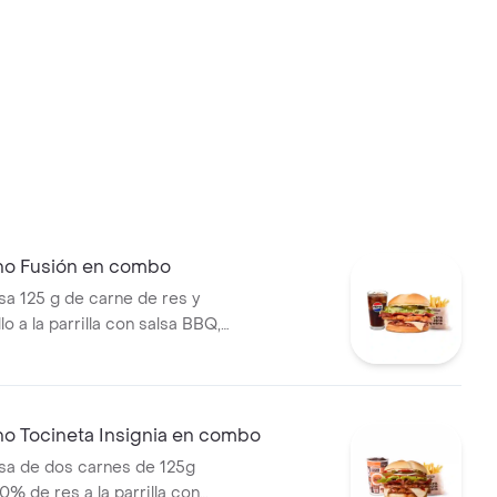
no Fusión en combo
 125 g de carne de res y
lo a la parrilla con salsa BBQ,
eso mozzarella, pepinillos,
bolla y salsa miel mostaza en
papas medianas (Corral o
ebida PET
no Tocineta Insignia en combo
a de dos carnes de 125g
0% de res a la parrilla con