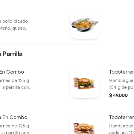
 pollo picado,
steño, queso
a Corral, salsa
Parrilla
a En Combo
Todoterre
rnes de 125 g
Hamburguesa
la parrilla con
154 g de pol
ella, lechuga,
tocineta, qu
$ 49.000
s + papas
lechuga, ce
os) + bebida
pan papa + 
cascos) + b
ra En Combo
Todoterre
rnes de 125 g
Hamburgues
la parrilla con
cada una 10