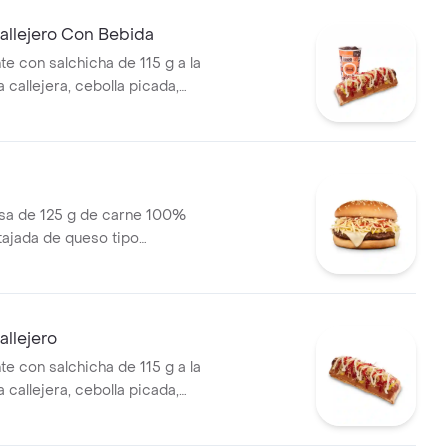
 bebida PET
allejero Con Bebida
te con salchicha de 115 g a la
pa callejera, cebolla picada,
a, salsa de tomate y mostaza
o + bebida PET
a de 125 g de carne 100%
 tajada de queso tipo
papas callejera, salsa blanca,
mate y mostaza en pan ajonjolí
llejero
te con salchicha de 115 g a la
pa callejera, cebolla picada,
a, salsa de tomate y mostaza
o