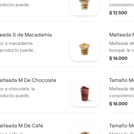
roducto puede
consistenci
 de entrega.
variar debi
$ 12.500
teada S de Macadamia
Malteada 
or a macadamia.
Malteada de
e producto puede
bosque. la 
 de entrega.
puede varia
$ 16.000
entrega.
alteada M De Chocolate
Tamaño Me
r a chocolate. la
Malteada de 
roducto puede
consistenci
 de entrega.
variar debi
$ 16.000
alteada M De Café
Tamaño Me