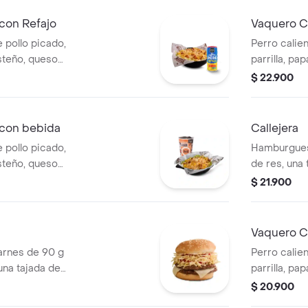
medianas +
con Refajo
Vaquero C
 pollo picado,
Perro calien
steño, queso
parrilla, pa
a Corral, salsa
salsa blanc
$ 22.900
Refajo en lata
en pan perr
 con bebida
Callejera
 pollo picado,
Hamburgues
steño, queso
de res, una
a Corral, salsa
mozzarella, 
$ 21.900
 bebida PET
salsa de to
Vaquero Ca
rnes de 90 g
Perro calien
una tajada de
parrilla, pa
apas callejera,
salsa blanc
$ 20.900
tomate y mostaza
en pan perr