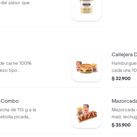
 del sabor que
Callejera
 de carne 100%
Hamburgues
ueso tipo
cada una 10
era, salsa blanca,
queso tipo m
$ 32.900
za en pan ajonjolí
salsa blanc
s + bebida PET
en pan ajon
bebida PET
n Combo
Mazorcada
icha de 115 g a la
Mazorcada c
 cebolla picada,
maíz, lechu
tomate y mostaza
costeño, sal
$ 35.900
edianas (Corral o
piña y papa 