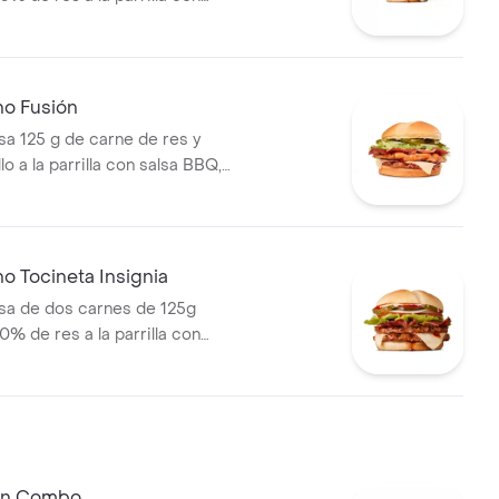
tocineta, queso mozzarella,
lechuga, tomate, cebolla, salsa
sa de tomate y mostaza en pan
s Corral medianas + bebida
no Fusión
 125 g de carne de res y
lo a la parrilla con salsa BBQ,
eso mozzarella, pepinillos,
bolla y salsa miel mostaza en
o Tocineta Insignia
a de dos carnes de 125g
0% de res a la parrilla con
tocineta, queso mozzarella,
lechuga, tomate, cebolla, salsa
sa de tomate y mostaza en pan
 En Combo