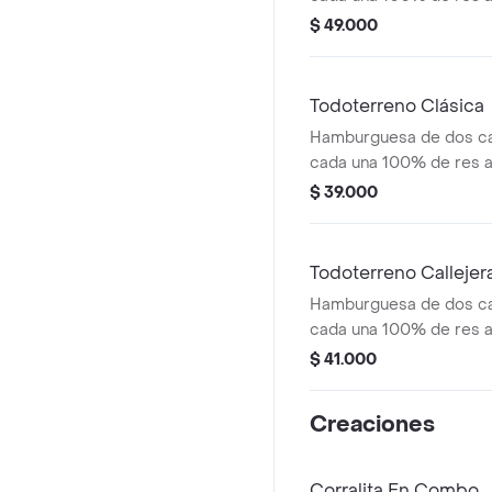
salsa bbq, tocineta, que
$ 49.000
papas callejera y salsas
medianas(corral o casc
Todoterreno Clásica
Hamburguesa de dos ca
cada una 100% de res a 
salsa bbq, queso mozzar
$ 39.000
tomate en rodajas, cebo
salsas
Todoterreno Callejer
Hamburguesa de dos ca
cada una 100% de res a 
salsa bbq, tocineta, que
$ 41.000
papas callejera, salsa b
mostaza en pan ajonjolí
Creaciones
Corralita En Combo