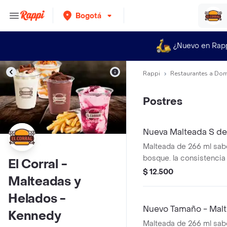
Bogotá
¿Nuevo en Rap
Rappi
Restaurantes a Dom
Postres
Nueva Malteada S de
Malteada de 266 ml sabo
bosque. la consistencia
El Corral -
puede variar debido al 
$ 12.500
Malteadas y
entrega.
Helados -
Nuevo Tamaño - Malte
Kennedy
Malteada de 266 ml sabor 