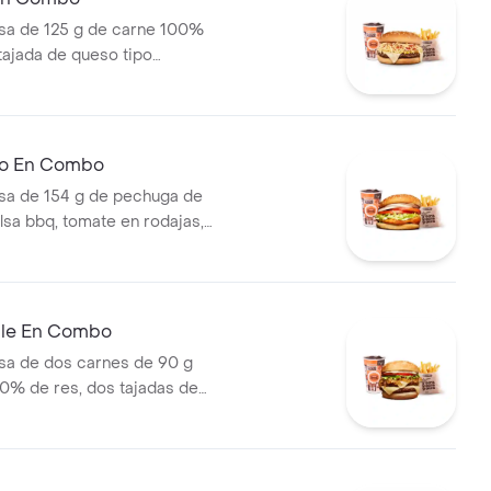
a de 125 g de carne 100%
 tajada de queso tipo
papas callejera, salsa blanca,
mate y mostaza en pan ajonjolí
ral medianas + bebida PET
llo En Combo
a de 154 g de pechuga de
lsa bbq, tomate en rodajas,
odajas, lechuga y salsa blanca
ianas (corral o cascos) +
ble En Combo
a de dos carnes de 90 g
0% de res, dos tajadas de
ozzarella, cebolla grillé,
huga y salsa blanca en pan
apas medianas (Corral o
ebida PET