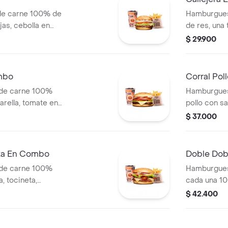
de carne 100% de
Hamburgues
jas, cebolla en
de res, una
blanca y salsa de
mozzarella, 
$ 29.900
s (corral o
salsa de to
+ papas Cor
mbo
Corral Po
 de carne 100%
Hamburgues
arella, tomate en
pollo con sa
jas, lechuga y
cebolla en r
$ 37.000
 (corral o
+ papas med
bebida pet
eta En Combo
Doble Do
 de carne 100%
Hamburgues
, tocineta,
cada una 10
lla en rodajas,
queso tipo m
$ 42.400
s + papas medianas
tomate, lec
ida
ajonjolí + p
cascos) + b