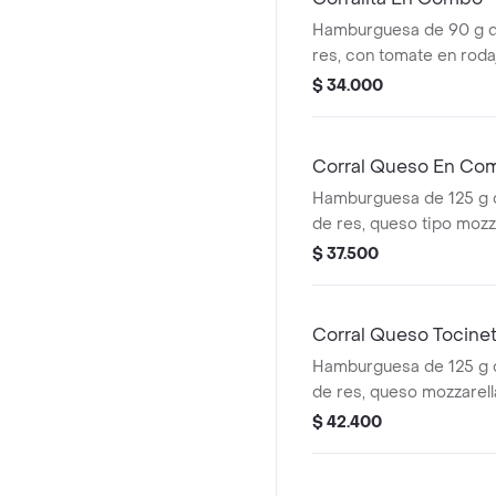
Hamburguesa de 90 g 
res, con tomate en roda
rodajas, lechuga, salsa 
$ 34.000
tomate + papas mediana
cascos) + bebida pet
Corral Queso En Co
Hamburguesa de 125 g
de res, queso tipo mozz
rodajas, cebolla en roda
$ 37.500
salsas + papas medianas
cascos) + bebida pet
Corral Queso Tocin
Hamburguesa de 125 g
de res, queso mozzarella
tomate en rodajas, cebo
$ 42.400
lechuga fresca y salsa
(corral o cascos) + beb