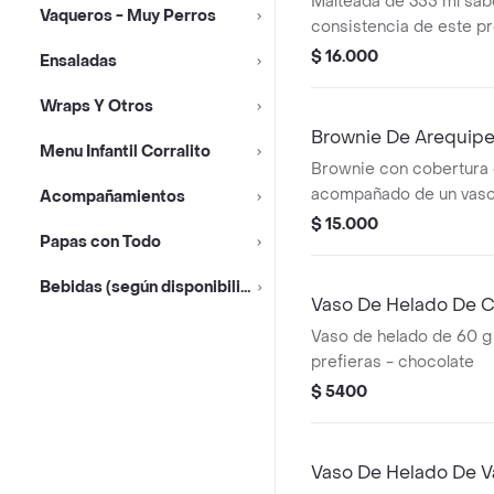
Malteada de 355 ml sabo
Vaqueros - Muy Perros
consistencia de este p
variar debido al tiempo
$ 16.000
Ensaladas
Wraps Y Otros
Brownie De Arequip
Menu Infantil Corralito
Brownie con cobertura 
acompañado de un vaso
Acompañamientos
$ 15.000
Papas con Todo
Bebidas (según disponibilidad)
Vaso De Helado De 
Vaso de helado de 60 g
prefieras - chocolate
$ 5400
Vaso De Helado De Va