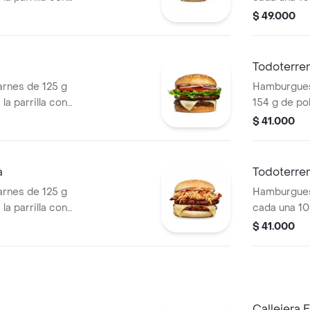
so mozzarella,
salsa BBQ, 
$ 49.000
 + papas
pepinillos, 
os) + bebida
blanca, sal
papa + papa
Todoterre
PET
rnes de 125 g
Hamburguesa
la parrilla con
154 g de pol
ella, lechuga,
tocineta, qu
$ 41.000
lla en rodajas y
lechuga, ce
pan papa
a
Todoterren
rnes de 125 g
Hamburgues
la parrilla con
cada una 10
so mozzarella,
salsa BBQ, 
$ 41.000
lanca, salsa bbq y
pepinillos, 
blanca, sal
papa
Callejera