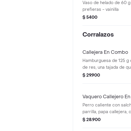
Vaso de helado de 60 g
prefieras - vainilla
$ 5400
Corralazos
Callejera En Combo
Hamburguesa de 125 g
de res, una tajada de q
mozzarella, papas callej
$ 29.900
salsa de tomate y mosta
+ papas Corral mediana
Vaquero Callejero E
Perro caliente con salch
parrilla, papa callejera,
salsa blanca, salsa de 
$ 28.900
en pan perro + papas m