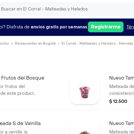
Registrarme
pi?
Disfruta de
envíos gratis por semanas
Tér
icilio
Restaurantes en Bogotá
El Corral - Malteadas y Helados - Kennedy
 Frutos del Bosque
Nuevo Tam
r frutos del
Malteada de
 de este producto
consistenci
tiempo de
variar debi
$ 12.500
ada S de Vainilla
Nuevo Tam
a vainilla. la
Malteada de