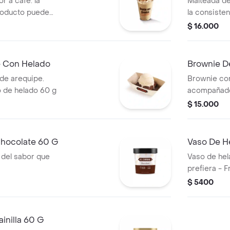
r a cafe. la
Malteada de
roducto puede
la consiste
 de entrega
variar debi
$ 16.000
e Con Helado
Brownie D
de arequipe.
Brownie con
 de helado 60 g
acompañado
$ 15.000
Chocolate 60 G
Vaso De H
 del sabor que
Vaso de hel
prefiera - 
$ 5400
inilla 60 G