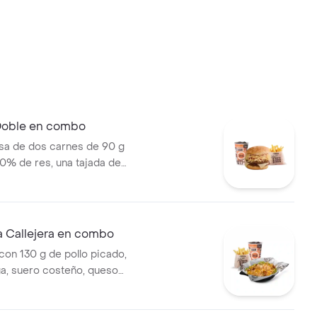
 Doble en combo
a de dos carnes de 90 g
0% de res, una tajada de
ozzarella, papas callejera,
a, salsa de tomate y mostaza
jolí + papas Corral medianas +
 Callejera en combo
on 130 g de pollo picado,
ga, suero costeño, queso
sa BBQ, salsa Corral, salsa
callejera. + papas Corral