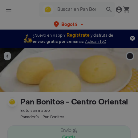
Bogotá
Regístrate
¿Nuevo en Rappi?
y disfruta de
envíos gratis por semanas
Aplican TyC
Pan Bonitos - Centro Oriental
Exito san mateo
Panadería - Pan Bonitos
Envío
Gratis