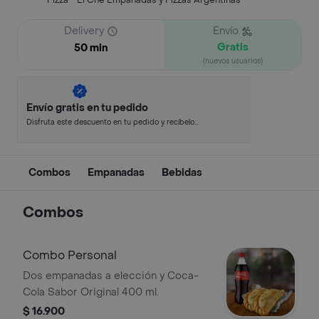
Pizza - El Che Empanadas y Pizzas Argentinas
Delivery
Envío
Gratis
50 min
(nuevos usuarios)
Envío gratis en tu pedido
Disfruta este descuento en tu pedido y recíbelo
en minutos.
Combos
Empanadas
Bebidas
Combos
Combo Personal
Dos empanadas a elección y Coca-
Cola Sabor Original 400 ml.
$ 16.900