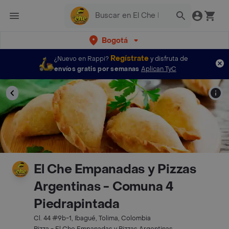
Bogotá
Regístrate
¿Nuevo en Rappi?
y disfruta de
envíos gratis por semanas
Aplican TyC
El Che Empanadas y Pizzas
Argentinas - Comuna 4
Piedrapintada
Cl. 44 #9b-1, Ibagué, Tolima, Colombia