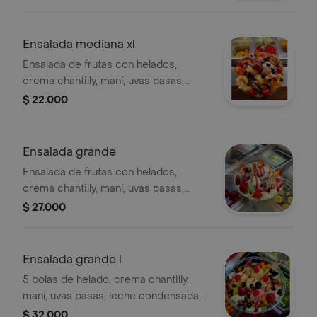
melón, sandía, pera, manzana verde,
durazno, brevas, cereza y banano.
Ensalada mediana xl
Ensalada de frutas con helados,
crema chantilly, maní, uvas pasas,
leche condensada, salsa de frutos
$ 22.000
rojos, uvas, fresas, kiwi, piña, melón,
sandía, pera, manzana verde, durazno,
brevas, cereza y banano.
Ensalada grande
Ensalada de frutas con helados,
crema chantilly, maní, uvas pasas,
leche condensada, salsa de frutos
$ 27.000
rojos, fresas, kiwi, piña, melón, sandía,
pera, manzana verde, durazno, brevas,
cereza y banano.
Ensalada grande l
5 bolas de helado, crema chantilly,
maní, uvas pasas, leche condensada,
salsa de frutos rojos, uvas, fresas,
$ 32.000