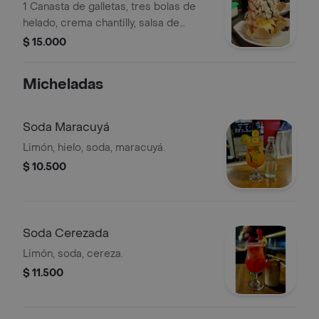
1 Canasta de galletas, tres bolas de
helado, crema chantilly, salsa de
chocolate y leche condensada, 1
$ 15.000
cereza.
Micheladas
Soda Maracuyá
Limón, hielo, soda, maracuyá.
$ 10.500
Soda Cerezada
Limón, soda, cereza.
$ 11.500