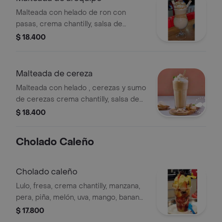
Malteada con helado de ron con
pasas, crema chantilly, salsa de
arequipe, barquillo y karchy.
$ 18.400
Malteada de cereza
Malteada con helado , cerezas y sumo
de cerezas crema chantilly, salsa de
frutos rojos y leche condensada,
$ 18.400
barquillo y karchy.
Cholado Caleño
Cholado caleño
Lulo, fresa, crema chantilly, manzana,
pera, piña, melón, uva, mango, banano,
salsa de kiwi, leche condensada,
$ 17.800
frutos rojos y helado.