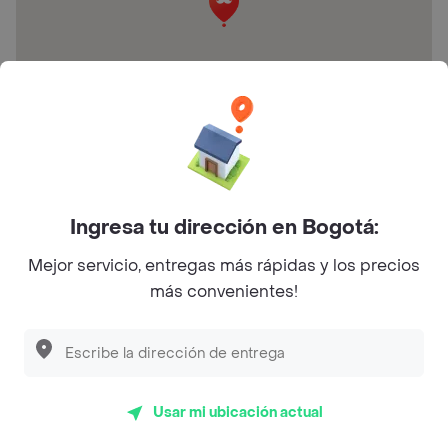
Av. Simón Bolívar #22 18d, Valledupar, Cesar
Preguntas frecuentes
Ingresa tu dirección en Bogotá:
¿Galvis cafe valledupar hace entrega a domicilio?
Mejor servicio, entregas más rápidas y los precios
más convenientes!
¿Cuál es la dirección de Galvis cafe valledupar?
¿Cuáles son las promociones de Galvis cafe
valledupar?
Usar mi ubicación actual
Restaurantes similares a Galvis cafe valledupar - 1 de