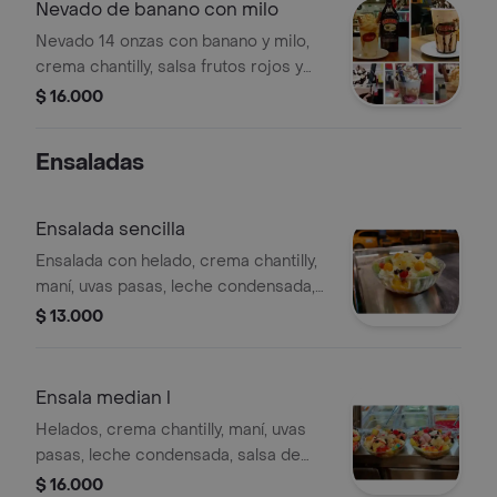
Nevado de banano con milo
Nevado 14 onzas con banano y milo,
crema chantilly, salsa frutos rojos y
leche condensada.
$ 16.000
Ensaladas
Ensalada sencilla
Ensalada con helado, crema chantilly,
maní, uvas pasas, leche condensada,
salsa de frutos rojos, uvas, fresas,
$ 13.000
kiwi, piña, melón, sandía, pera,
manzana verde, durazno, brevas,
cereza y banano.
Ensala median l
Helados, crema chantilly, maní, uvas
pasas, leche condensada, salsa de
frutos rojos, uvas, fresas, kiwi, piña,
$ 16.000