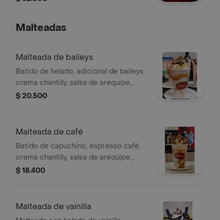
kiwi, piña, melón, sandía, pera,
manzana verde, durazno, brevas,
Malteadas
cereza, banano.
Malteada de baileys
Batido de helado, adicional de baileys,
crema chantilly, salsa de arequipe,
barquillo y galleta de chocolate.
$ 20.500
Malteada de café
Batido de capuchino, espresso café,
crema chantilly, salsa de arequipe,
galleta y barquillo.
$ 18.400
Malteada de vainilla