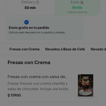
Delivery
Envío
Gratis
50 min
(nuevos usuarios)
Envío gratis en tu pedido
Disfruta este descuento en tu pedido y recíbelo
en minutos.
Fresas con Crema
Nevados a Base de Café
Nevado d
Fresas con Crema
Fresas con crema con salsa de
chocolate
Fresas frescas con crema chantilly y
salsa de chocolate. Incluye una bolita
de helado de chocolate.
$ 17.900