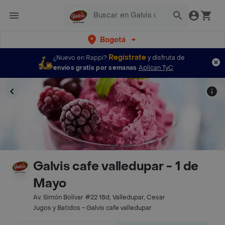
Bogotá
Regístrate
¿Nuevo en Rappi?
y disfruta de
envíos gratis por semanas
Aplican TyC
Galvis cafe valledupar - 1 de
Mayo
Av. Simón Bolívar #22 18d, Valledupar, Cesar
Jugos y Batidos - Galvis cafe valledupar