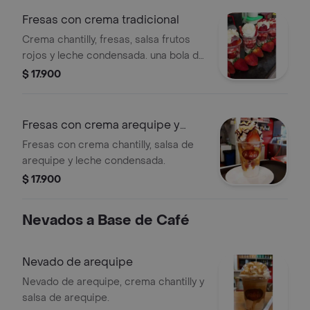
Fresas con crema tradicional
Crema chantilly, fresas, salsa frutos
rojos y leche condensada. una bola de
helado en el centro
$ 17.900
Fresas con crema arequipe y
leche con
Fresas con crema chantilly, salsa de
arequipe y leche condensada.
$ 17.900
Nevados a Base de Café
Nevado de arequipe
Nevado de arequipe, crema chantilly y
salsa de arequipe.