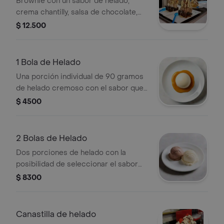
Brownie con un sabor de helado,
crema chantilly, salsa de chocolate,
leche condensada y 1 cereza.
$ 12.500
1 Bola de Helado
Una porción individual de 90 gramos
de helado cremoso con el sabor que
elijas.
$ 4500
2 Bolas de Helado
Dos porciones de helado con la
posibilidad de seleccionar el sabor
de su preferencia.
$ 8300
Canastilla de helado