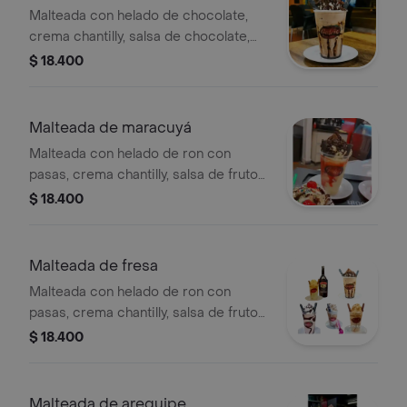
Malteada con helado de chocolate,
crema chantilly, salsa de chocolate,
barquillo y karchy.
$ 18.400
Malteada de maracuyá
Malteada con helado de ron con
pasas, crema chantilly, salsa de frutos
rojos y leche condensada, barquillo y
$ 18.400
karchy.
Malteada de fresa
Malteada con helado de ron con
pasas, crema chantilly, salsa de frutos
rojos y leche condensada, barquillo y
$ 18.400
karchy.
Malteada de arequipe