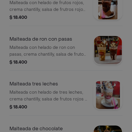
Malteada con helado de frutos rojos,
crema chantilly, salsa de frutros rojos
y leche condensada, barquillo y
$ 18.400
karchy.
Malteada de ron con pasas
Malteada con helado de ron con
pasas, crema chantilly, salsa de frutos
rojos y leche condensada, barquillo y
$ 18.400
karchy.
Malteada tres leches
Malteada con helado de tres leches,
crema chantilly, salsa de frutos rojos y
leche condensada, barquillo y karchy.
$ 18.400
Malteada de chocolate