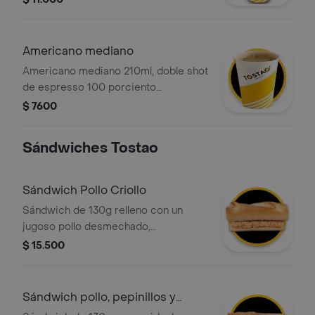
deslactosada.
Americano mediano
Americano mediano 210ml, doble shot
de espresso 100 porciento
colombiano, diluido con agua. sabor
$ 7600
intenso y limpio.
Sándwiches Tostao
Sándwich Pollo Criollo
Sándwich de 130g relleno con un
jugoso pollo desmechado,
perfectamente sazonado al estilo
$ 15.500
criollo. Servido en un pan tostado
artesanal que te garantiza una textura
crujiente en cada mordisco.
Sándwich pollo, pepinillos y