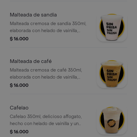
Malteada de sandia
Malteada cremosa de sandia 350ml,
elaborada con helado de vainilla,
leche deslactosada y nuestro
$ 16.000
delicioso syrup de sandia, con la
opción de agregar el topping de tu
elección.
Malteada de café
Malteada cremosa de café 350ml,
elaborada con helado de vainilla,
leche deslactosada y nuestro
$ 16.000
delicioso espresso doble 100
porciento colombiano, con la opción
de agregar el topping de tu elección.
Cafelao
Cafelao 350ml, delicioso affogato,
hecho con helado de vainilla y un
delicioso espresso doble 100
$ 16.000