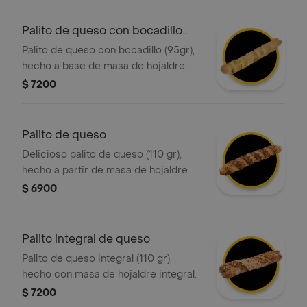
Palito de queso con bocadillo
tostao
Palito de queso con bocadillo (95gr),
hecho a base de masa de hojaldre,
relleno de queso y bocadillo pulpa de
$ 7200
guayaba
Palito de queso
Delicioso palito de queso (110 gr),
hecho a partir de masa de hojaldre
con relleno de queso
$ 6900
Palito integral de queso
Palito de queso integral (110 gr),
hecho con masa de hojaldre integral.
$ 7200