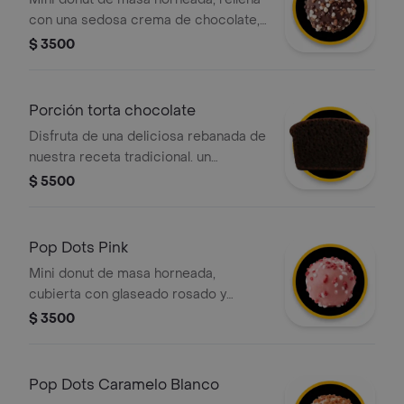
con una sedosa crema de chocolate,
cubierta con un glaseado de
$ 3500
chocolate oscuro y decorada con un
mix de trocitos crocantes que
aportan un contraste perfecto.
Porción torta chocolate
Disfruta de una deliciosa rebanada de
nuestra receta tradicional. un
bizcocho suave de cacao con capas
$ 5500
de chocolate cremoso. el balance
perfecto de dulce para acompañar tu
día.
Pop Dots Pink
Mini donut de masa horneada,
cubierta con glaseado rosado y
decoradas con grageas blancas y
$ 3500
rojas
Pop Dots Caramelo Blanco