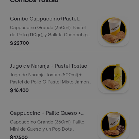
Combos Tostao
liberan todo su sabor al morderlas.
una combinación vibrante de
especias y diversión en cada sorbo.
Combo Cappuccino+Pastel
Pollo+Galleta
Cappuccino Grande (350ml), Pastel
de Pollo (110gr), y Galleta Chocochips
o avena (50gr)
$ 22.700
Jugo de Naranja + Pastel Tostao
Jugo de Naranja Tostao (500ml) +
Pastel de Pollo O Pastel Mixto Jamón
Y Queso (110gr)
$ 16.400
Cappuccino + Palito Queso +
Pop Dots
Cappuccino Grande (350ml), Palito
Mini de Queso y un Pop Dots .
$ 17.500