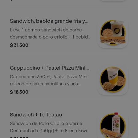
Sandwich, bebida grande fría y
gallleta
Lleva 1 combo sándwich de carne
desmechada o pollo criollo + 1 bebida
grande 350 ml + 1 galleta
$ 31.500
Cappuccino + Pastel Pizza Mini +
Galleta
Cappuccino 350ml, Pastel Pizza Mini
relleno de salsa napolitana y una
Galleta Chocochips (50gr)
$ 18.500
Sándwich + Té Tostao
Sándwich de Pollo Criollo o Carne
Desmechada (130gr) + Té Fresa Kiwi
(400ml) O Té Blanco Piña Mangostino