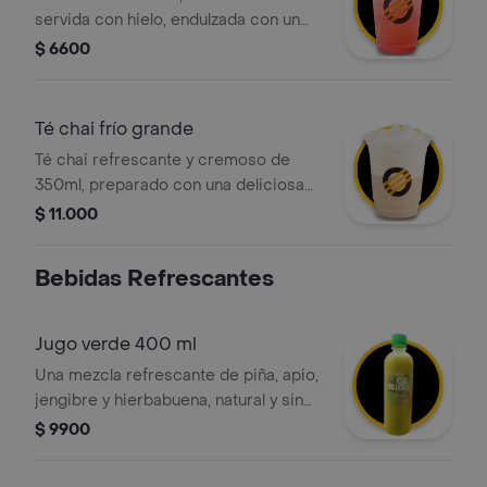
servida con hielo, endulzada con un
delicioso jarabe de sandía.
$ 6600
Té chai frío grande
Té chai refrescante y cremoso de
350ml, preparado con una deliciosa
mezcla de té negro, canela, clavos,
$ 11.000
jengibre y leche deslactosada,
servido con hielo
Bebidas Refrescantes
Jugo verde 400 ml
Una mezcla refrescante de piña, apio,
jengibre y hierbabuena, natural y sin
azúcar añadida, ideal para acompañar
$ 9900
tus comidas o como snack saludable.