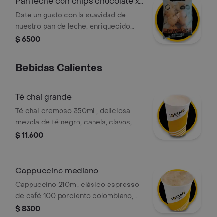
Pan leche con chips chocolate x
8 unds
Date un gusto con la suavidad de
nuestro pan de leche, enriquecido
con deliciosas chispas de chocolate.
$ 6500
es el acompañamiento perfecto para
un café a media tarde o para
Bebidas Calientes
sorprender a los niños en la lonchera.
un snack dulce y esponjoso con la
calidad artesanal de tostao.
Té chai grande
Té chai cremoso 350ml , deliciosa
mezcla de té negro, canela, clavos,
jengibre y leche deslactosada .
$ 11.600
Cappuccino mediano
Cappuccino 210ml, clásico espresso
de café 100 porciento colombiano,
con la proporción perfecta de leche
$ 8300