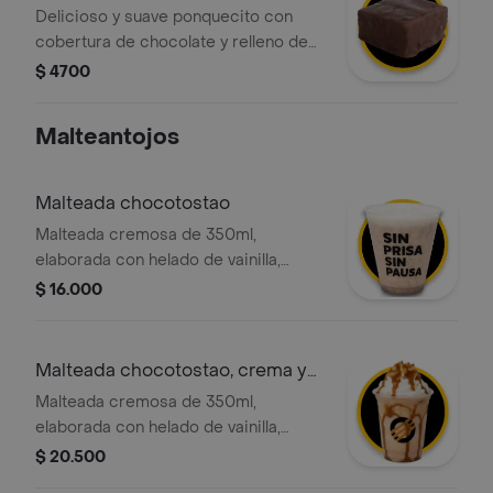
Delicioso y suave ponquecito con
cobertura de chocolate y relleno de
vainilla con chips
$ 4700
Malteantojos
Malteada chocotostao
Malteada cremosa de 350ml,
elaborada con helado de vainilla,
leche deslactosada y trozos nuestro
$ 16.000
exclusivo y crocante choco tostao,
con la opción de agregar el topping
de tu elección.
Malteada chocotostao, crema y
adición
Malteada cremosa de 350ml,
elaborada con helado de vainilla,
leche deslactosada y trozos nuestro
$ 20.500
exclusivo y crocante choco tostao,