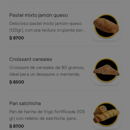
Pastel mixto jamón queso
Delicioso pastel mixto jamón-queso
(120gr), con una textura crujiente por
fuera y suave por dentro, elaborado
$ 8700
con masa hojaldrada y relleno de
jamón y queso ¡perfecto para
cualquier momento del día!
Croissant cereales
Croissant de cereales de 80 gramos,
ideal para un desayuno o merienda.
$ 8500
Pan salchicha
Pan de harina de trigo fortificada (105
gr) con relleno de salchicha; para
obtener un rollo con diferentes capas
$ 8700