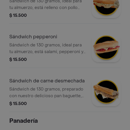
queso
Sándwich de 130 gramos, ideal para
tu almuerzo, está relleno con pollo
desmechado, pepinillos y queso.
$ 15.500
además, el pan está perfectamente
tostado para una textura crujiente.
Sándwich pepperoni
Sándwich de 130 gramos, ideal para
tu almuerzo, está salami, pepperoni y
queso. además, el pan está
$ 15.500
perfectamente tostado para una
textura crujiente.
Sándwich de carne desmechada
Sándwich de 130 gramos, preparado
con nuestro delicioso pan baguette,
relleno con carne de res desmechada
$ 15.500
y queso mozzarella. opcionalmente,
puedes pedirlo caliente para que el
Panadería
queso se derrita.