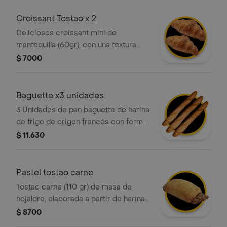
Croissant Tostao x 2
Deliciosos croissant mini de
mantequilla (60gr), con una textura
crujiente por fuera y suave por
$ 7000
dentro, elaborado con masa
hojaldrada y un intenso sabor a
mantequilla. ¡perfecto para cualquier
Baguette x3 unidades
momento del día!
3 Unidades de pan baguette de harina
de trigo de origen francés con forma
alargada y corteza crujiente.
$ 11.630
Pastel tostao carne
Tostao carne (110 gr) de masa de
hojaldre, elaborada a partir de harina
de trigo fortificada, grasa vegetal y
$ 8700
relleno de carne.