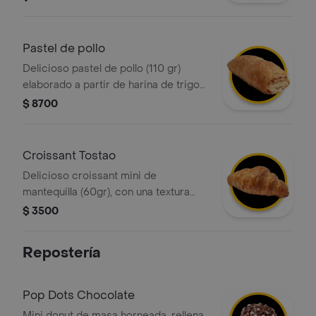
Pastel de pollo
Delicioso pastel de pollo (110 gr)
elaborado a partir de harina de trigo
fortificada, grasa vegetal con relleno
$ 8700
de pollo.
Croissant Tostao
Delicioso croissant mini de
mantequilla (60gr), con una textura
crujiente por fuera y suave por
$ 3500
dentro, elaborado con masa
hojaldrada y un intenso sabor a
Repostería
mantequilla. ¡perfecto para cualquier
momento del día!
Pop Dots Chocolate
Mini donut de masa horneada, rellena