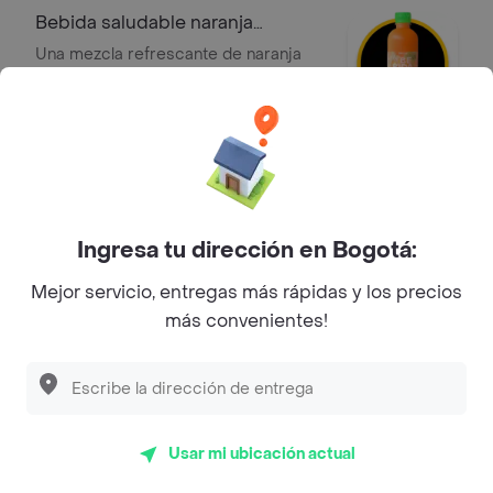
Bebida saludable naranja
zanahoria
Una mezcla refrescante de naranja
con zanahoria, natural y sin azúcar
añadida, ideal para acompañar tus
$ 9900
comidas o como snack saludable.
Agua mineral de 600ml, sin gas
Agua sin gas.
Ingresa tu dirección en Bogotá:
$ 4600
Mejor servicio, entregas más rápidas y los precios
más convenientes!
Tostao' con gas 600 ml
Agua con gas de 600ml.
$ 4900
Usar mi ubicación actual