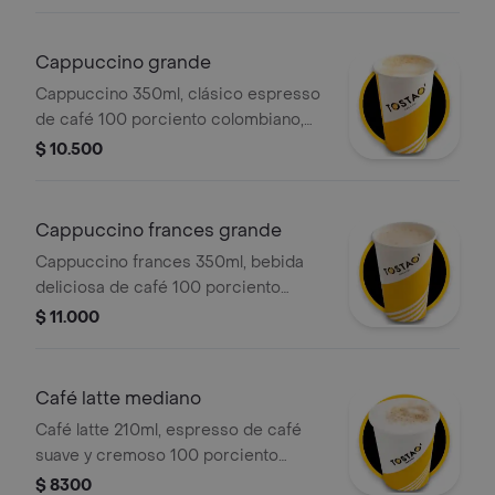
vaporizada y una generosa capa de
espuma cremosa.
Cappuccino grande
Cappuccino 350ml, clásico espresso
de café 100 porciento colombiano,
con la proporción perfecta de leche
$ 10.500
vaporizada y una generosa capa de
espuma cremosa.
Cappuccino frances grande
Cappuccino frances 350ml, bebida
deliciosa de café 100 porciento
colombiano, leche deslactosada,
$ 11.000
aroma y sabor a vainilla, que ofrece
una sensación cremosa y una
experiencia sensorial placentera en
Café latte mediano
cada sorbo.
Café latte 210ml, espresso de café
suave y cremoso 100 porciento
colombiano con la cantidad justa de
$ 8300