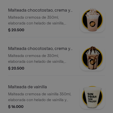
con crema chantilly y salsa de
caramelo
Malteada chocotostao, crema y
adición
Malteada cremosa de 350ml,
elaborada con helado de vainilla,
leche deslactosada y trozos nuestro
$ 20.500
exclusivo y crocante choco tostao,
con chantilly y adición chocotostao
Malteada chocotostao, crema y
adición
Malteada cremosa de 350ml,
elaborada con helado de vainilla,
leche deslactosada y trozos nuestro
$ 20.500
exclusivo y crocante choco tostao,
con crema chantilly y salsa de
chocolate
Malteada de vainilla
Malteada cremosa de vainilla 350ml,
elaborada con helado de vainilla y
leche deslactosada, con la opción de
$ 16.000
agregar el topping de tu elección.