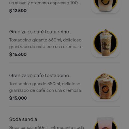
un suave y cremoso espresso 100
porciento colombiano, la cantidad
$ 12.500
justa de leche fría y una ligera capa
de espuma, servido con hielo.
Granizado café tostaccino
gigante full
Tostaccino gigante 660ml, delicioso
granizado de café con una cremosa
mezcla de café 100 porciento
$ 16.600
colombiano y chocolate, con crema
chantilly y salsa caramelo
Granizado café tostaccino
grande full
Tostaccino grande 350ml, delicioso
granizado de café con una cremosa
mezcla de café 100 porciento
$ 15.000
colombiano y chocolate, con crema
chantilly y salsa de caramelo.
Soda sandia
Soda sandia 660ml, refrescante soda