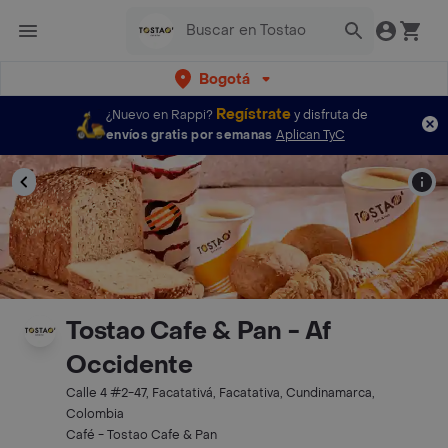
Bogotá
Regístrate
¿Nuevo en Rappi?
y disfruta de
envíos gratis por semanas
Aplican TyC
Tostao Cafe & Pan - Af
Occidente
Calle 4 #2-47, Facatativá, Facatativa, Cundinamarca,
Colombia
Café - Tostao Cafe & Pan