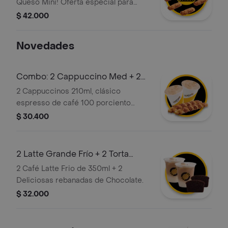
Queso Mini! Oferta especial para
disfrutar.
$ 42.000
Novedades
Combo: 2 Cappuccino Med + 2
Palito Queso
2 Cappuccinos 210ml, clásico
espresso de café 100 porciento
colombiano, con la proporción
$ 30.400
perfecta de leche vaporizada y una
generosa capa de espuma cremosa +
2 Deliciosos Palitos de Queso (110 gr),
2 Latte Grande Frío + 2 Torta
hechos a partir de masa de hojaldre
Chocolate
2 Café Latte Frio de 350ml + 2
con relleno de queso.
Deliciosas rebanadas de Chocolate.
$ 32.000