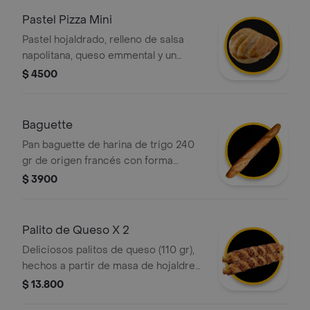
Pastel Pizza Mini
Pastel hojaldrado, relleno de salsa
napolitana, queso emmental y un
toque de orégano.
$ 4500
Baguette
Pan baguette de harina de trigo 240
gr de origen francés con forma
alargada y corteza crujiente.
$ 3900
Palito de Queso X 2
Deliciosos palitos de queso (110 gr),
hechos a partir de masa de hojaldre
con relleno de queso
$ 13.800