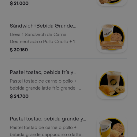
sabor artesanal; incluye un palito de
$ 21.000
queso integral rico en fibra, el toque
tradicional del queso siete cueros y
un refrescante jugo verde o de
Sándwich+Bebida Grande
zanahoria.
Caliente+Galleta
Lleva 1 Sándwich de Carne
Desmechada o Pollo Criollo + 1
Cappuccino o Latte Grande Caliente
$ 30.150
350 ml + 1 Galleta de Chips o Avena
Pastel tostao, bebida fría y
galleta
Pastel tostao de carne o pollo +
bebida grande latte frío grande +
galleta tostao de 50g de choco chips
$ 24.700
o avena. ¡tu elección en cada
categoría!
Pastel tostao, bebida grande y
galleta
Pastel tostao de carne o pollo +
bebida grande cappuccino o latte