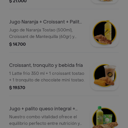
$ 21.000
Menta (400ml)
Jugo Naranja + Croissant + Palito
Q Mini
Jugo de Naranja Tostao (500ml),
Croissant de Mantequilla (60gr) y
Palito de Queso Mini
$ 14.700
Croissant, tronquito y bebida fría
1 Latte frio 350 ml + 1 croissant tostao
+ 1 tronquito de chocolate mini tostao.
$ 19.570
Jugo + palito queso integral +
queso
Nuestro combo vitalidad ofrece el
equilibrio perfecto entre nutrición y