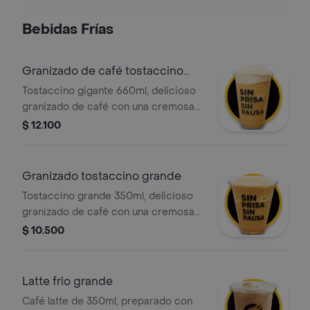
porciento colombiano, pidelo con
crema chantilly y salsa a tu gusto.
Bebidas Frías
Granizado de café tostaccino
gigante
Tostaccino gigante 660ml, delicioso
granizado de café con una cremosa
mezcla de café 100 porciento
$ 12.100
colombiano y chocolate, con la
opción de agregar el topping de tu
elección.
Granizado tostaccino grande
Tostaccino grande 350ml, delicioso
granizado de café con una cremosa
mezcla de café 100 porciento
$ 10.500
colombiano y chocolate, con la
opción de agregar el topping de tu
elección.
Latte frio grande
Café latte de 350ml, preparado con