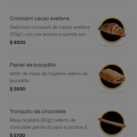
o láminas.
Croissant cacao avellana
Delicioso croissant de cacao avellana
(90gr), con una textura crujiente por
fuera y suave por dentro, elaborado
$ 8300
con masa hojaldrada y un intenso
sabor a cacao-avellanas. ¡perfecto
para cualquier momento del día!
Pastel de bocadillo
60Gr de masa de hojaldre relleno de
bocadillo.
$ 5500
Tronquito de chocolate
Masa hojaldre (85gr) relleno de
chocolate.¡perfecto para tu postre del
dia!
$ 5700