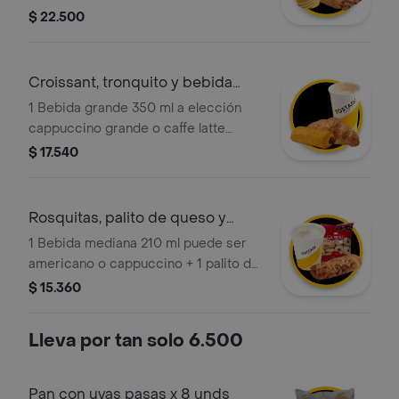
caliente + galleta tostao de 50g de
$ 22.500
choco chips o avena. ¡tu elección en
cada categoría!
Croissant, tronquito y bebida
caliente
1 Bebida grande 350 ml a elección
cappuccino grande o caffe latte
grande + 1 croissant tostao + 1
$ 17.540
tronquito de chocolate mini tostao.
Rosquitas, palito de queso y
bebida
1 Bebida mediana 210 ml puede ser
americano o cappuccino + 1 palito de
queso mini tostao (tradicional o
$ 15.360
integral) + 1 rosquitas horneadas (18g).
¡tú eliges!
Lleva por tan solo 6.500
Pan con uvas pasas x 8 unds