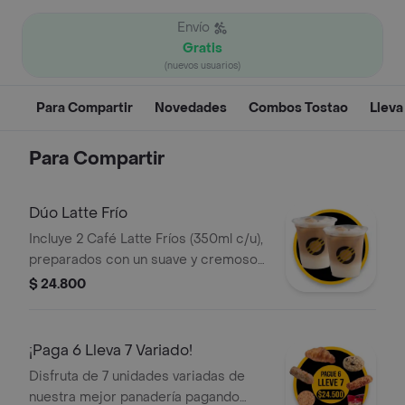
Envío
Gratis
(nuevos usuarios)
Para Compartir
Novedades
Combos Tostao
Lleva
Para Compartir
Dúo Latte Frío
Incluye 2 Café Latte Fríos (350ml c/u),
preparados con un suave y cremoso
espresso porciento colombiano, la
$ 24.800
medida perfecta de leche fría, hielo y
una ligera capa de espuma. Ideal para
compartir.
¡Paga 6 Lleva 7 Variado!
Disfruta de 7 unidades variadas de
nuestra mejor panadería pagando