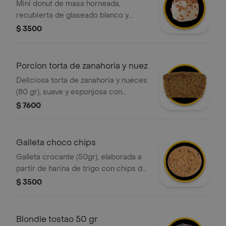
Mini donut de masa horneada,
recubierta de glaseado blanco y
decorada con trocitos de caramelo
$ 3500
que aportan una sabor único.
Porcion torta de zanahoria y nuez
Deliciosa torta de zanahoria y nueces
(80 gr), suave y esponjosa con
pequeños trozos de zanahoria en su
$ 7600
interior.
Galleta choco chips
Galleta crocante (50gr), elaborada a
partir de harina de trigo con chips de
chocolate.
$ 3500
Blondie tostao 50 gr