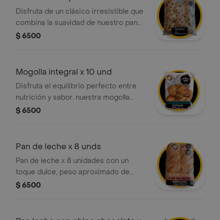
Disfruta de un clásico irresistible que
combina la suavidad de nuestro pan
tradicional con el toque dulce y
$ 6500
natural de las uvas pasas
seleccionadas. es la opción perfecta
para acompañar tu café, chocolate o
Mogolla integral x 10 und
para un snack rápido a cualquier hora
Disfruta el equilibrio perfecto entre
del día.
nutrición y sabor. nuestra mogolla
integral ofrece una miga suave y un
$ 6500
alto contenido de fibra, ideal para un
desayuno saludable o una merienda
ligera. el toque artesanal de tostao'
Pan de leche x 8 unds
listo para compartir en casa.
Pan de leche x 8 unidades con un
toque dulce, peso aproximado de
440g.
$ 6500