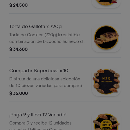
solo 6. Un mix perfecto que incluye
$ 24.500
Croissants, Palitos de Queso Mini y
Galletas.
Torta de Galleta x 720g
Torta de Cookies (720g) Irresistible
combinación de bizcocho húmedo de
chocolate oscuro con sutiles notas
$ 34.600
de vainilla, cada rebanada está
cargada con trozos de galleta de
chocolate. ¡El contraste perfecto!.
Compartir Superbowl x 10
Disfruta de una deliciosa selección
de 10 piezas variadas para compartir
en familia o con amigos: Croissants,
$ 35.000
Galletas y Palitos de Queso Mini.
Ideales para calmar el antojo de
todos.
¡Paga 9 y lleva 12 Variado!
Compra 9 y recibe 12 unidades
variadas: Palitos de Queso,