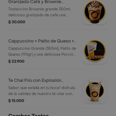
Granizado Café y Brownie
Grande
Tostaccino Brownie grande 350ml,
delicioso granizado de café una
mezcla de café 100 porciento
$ 30.000
colombiano y chocolate servido en
una base de brownie, con crema
chantilly, salsa de caramelo y lluvia de
Cappuccino + Palito de Queso +
brownie.
Torta
Cappuccino Grande (350ml), Palito de
Queso (110gr) y una deliciosa Porción
de Torta de Chocolate
$ 22.900
Te Chai Frío con Explosión
Caramelo
Sabor que estalla en tu boca! disfruta
de la calidez de nuestro té chai con
leche cremosa y el toque dulce del
$ 15.000
caramelo, refrescado con hielo. lo
mejor: incluye perlas explosivas que