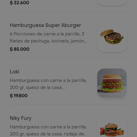
queso, maduro, huevo a la plancha,
$ 32.600
tocineta de cerdo y pollo, chorizo,
doble porción de papas a la francesa.
Hamburguesa Super Aburger
6 Porciones de carne a la parrilla, 3
filetes de pechuga, tocineta, jamón,
aros de cebolla, maduro, huevo a la
$ 85.000
plancha, chorizo, queso, vegetales de
temporada y papa a la francesa.
Loki
Hamburguesa con carne a la parrilla,
200 gr, queso de la casa,
champiñones salteados, tocineta,
$ 19.800
plátanitos y acompañada de papas a
la francesa.
Niky Fury
Hamburguesa con carne a la parrilla,
200 gr, queso de la casa, rodaja de