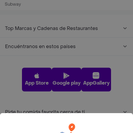
Subway
Top Marcas y Cadenas de Restaurantes
Encuéntranos en estos países
App Store
Google play
AppGallery
Pide tu comida favorita cerca de ti
Categorías