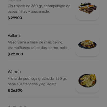
Churrasco de 350 gr, acompañado de
papas fritas y guacamole.
$ 29.900
Valkiria
Mazorcada a base de maíz tierno,
champiñones salteados, carne, pollo
en salsa tártara y papa chip.
$ 22.000
Wanda
Filete de pechuga gratinada, 350 gr,
papa a la francesa y aguacate.
$ 26.900