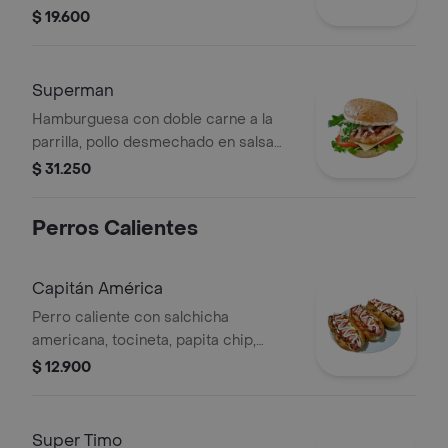
piña, tocineta y acompañada de
$ 19.600
papas a la francesa.
Superman
Hamburguesa con doble carne a la
parrilla, pollo desmechado en salsa
tártara, jamón, tocineta de cerdo
$ 31.250
ahumado, plátano maduro, vegetales
de temporada, papas a la francesa.
Perros Calientes
Capitán América
Perro caliente con salchicha
americana, tocineta, papita chip,
recubierto con queso de la casa y
$ 12.900
acompañado de papas a la francesa.
Super Timo