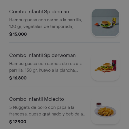
Combo Infantil Spiderman
Hamburguesa con carne a la parrilla,
130 gr, vegetales de temporada,
queso de la casa, acompañada de
$ 15.000
papas a la francesa y bebida a elegir.
Combo Infantil Spiderwoman
Hamburguesa con carnes de res a la
parrilla, 130 gr, huevo a la plancha,
plátano maduro, queso de la casa,
$ 16.800
vegetales de temporada, papas a la
francesa y bebida a elegir.
Combo Infantil Molecito
5 Nuggets de pollo con papa a la
francesa, queso gratinado y bebida a
elegir.
$ 12.900