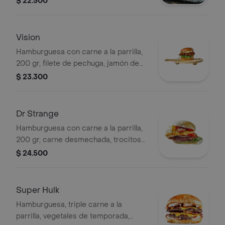
$ 22.500
vegetales de temporada, queso de la
casa y papas a la francesa.
Vision
Hamburguesa con carne a la parrilla,
200 gr, filete de pechuga, jamón de
cerdo ahumado, vegetales de
$ 23.300
temporada, queso de la casa,
acompañada de papas a la francesa.
Dr Strange
Hamburguesa con carne a la parrilla,
200 gr, carne desmechada, trocitos
de jalapeño, aguacate, nachos,
$ 24.500
vegetales de temporada y
acompañada de papas a la francesa.
Super Hulk
Hamburguesa, triple carne a la
parrilla, vegetales de temporada,