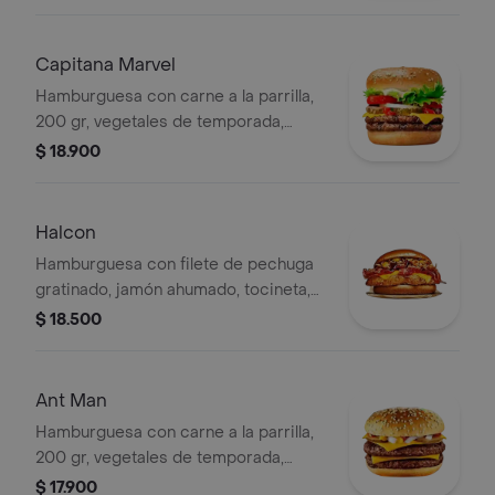
papas a la francesa.
Capitana Marvel
Hamburguesa con carne a la parrilla,
200 gr, vegetales de temporada,
queso de la casa, rollitos de tocineta
$ 18.900
de cerdo ahumado, acompañada de
papas a la francesa.
Halcon
Hamburguesa con filete de pechuga
gratinado, jamón ahumado, tocineta,
vegetales de temporada y
$ 18.500
acompañada de papas a la francesa.
Ant Man
Hamburguesa con carne a la parrilla,
200 gr, vegetales de temporada,
queso de la casa, salchichas
$ 17.900