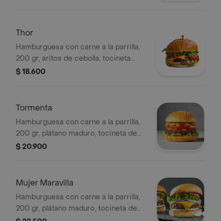
rancheras, jamón de cerdo ahumado
y acompañada de papas a la francesa.
Thor
Hamburguesa con carne a la parrilla,
200 gr, aritos de cebolla, tocineta
ahumada, vegetales de temporada,
$ 18.600
queso de la casa, acompañada de
papas a la francesa.
Tormenta
Hamburguesa con carne a la parrilla,
200 gr, plátano maduro, tocineta de
cerdo ahumado, chorizo de carne y
$ 20.900
pollo, vegetales de temporada, queso
de la casa, papas a la francesa.
Mujer Maravilla
Hamburguesa con carne a la parrilla,
200 gr, plátano maduro, tocineta de
cerdo ahumado, huevo a la plancha,