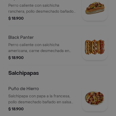
Perro caliente con salchicha
ranchera, pollo desmechado bañado
en salsa tártara, papita chip, tocineta,
$ 18.900
queso de la casa y acompañado de
papas a la francesa.
Black Panter
Perro caliente con salchicha
americana, carne desmechada en
ahogado, artesanal, tocineta, papita
$ 18.900
chip, queso de la casa y acompañado
de papas a la francesa.
Salchipapas
Puño de Hierro
Salchipapa con papa a la francesa,
pollo desmechado bañado en salsa
tártara, salchicha americana y queso
$ 18.900
gratinado.