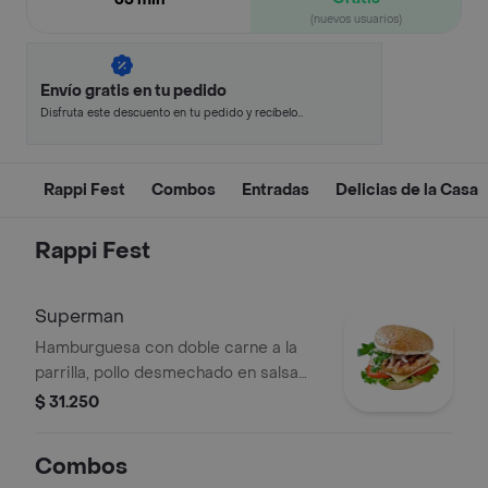
(nuevos usuarios)
Envío gratis en tu pedido
Disfruta este descuento en tu pedido y recíbelo
en minutos.
Rappi Fest
Combos
Entradas
Delicias de la Casa
Rappi Fest
Superman
Hamburguesa con doble carne a la
parrilla, pollo desmechado en salsa
tártara, jamón, tocineta de cerdo
$ 31.250
ahumado, plátano maduro, vegetales
de temporada, papas a la francesa.
Combos