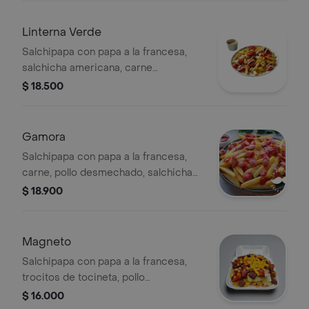
Linterna Verde
Salchipapa con papa a la francesa,
salchicha americana, carne
desmechada en ahogado artesanal y
$ 18.500
queso gratinado.
Gamora
Salchipapa con papa a la francesa,
carne, pollo desmechado, salchicha
americana y queso gratinado.
$ 18.900
Magneto
Salchipapa con papa a la francesa,
trocitos de tocineta, pollo
desmechado, queso gratinado, carne
$ 16.000