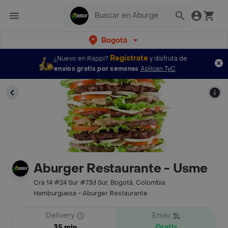
Bogotá
Regístrate
¿Nuevo en Rappi?
y disfruta de
envíos gratis por semanas
Aplican TyC
Aburger Restaurante - Usme
Cra 14 #24 Sur #73d Sur, Bogotá, Colombia
Hamburguesa - Aburger Restaurante
Delivery
Envío
Gratis
35 min