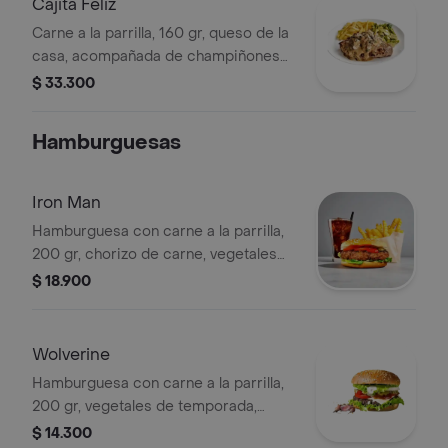
Cajita Feliz
Carne a la parrilla, 160 gr, queso de la
casa, acompañada de champiñones
salteados, tocineta, plátanitos y papas
$ 33.300
a la francesa. .
Hamburguesas
Iron Man
Hamburguesa con carne a la parrilla,
200 gr, chorizo de carne, vegetales
de temporada, queso de la casa,
$ 18.900
acompañada de papas a la francesa.
Wolverine
Hamburguesa con carne a la parrilla,
200 gr, vegetales de temporada,
queso de la casa, acompañada de
$ 14.300