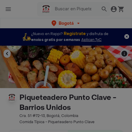
Bogotá
Regístrate
¿Nuevo en Rappi?
y disfruta de
envíos gratis por semanas
Aplican TyC
Piqueteadero Punto Clave -
Barrios Unidos
Cra. 51 #72-13, Bogotá, Colombia
Comida Típica - Piqueteadero Punto Clave