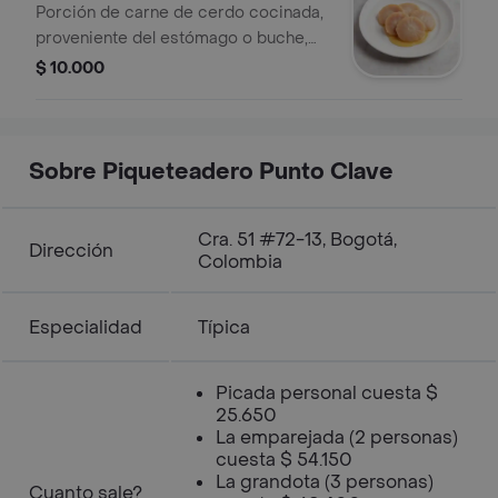
Porción de carne de cerdo cocinada,
proveniente del estómago o buche,
ideal para acompañar otros platillos.
$ 10.000
Sobre Piqueteadero Punto Clave
Cra. 51 #72-13, Bogotá,
Dirección
Colombia
Especialidad
Típica
Picada personal cuesta $
25.650
La emparejada (2 personas)
cuesta $ 54.150
La grandota (3 personas)
Cuanto sale?