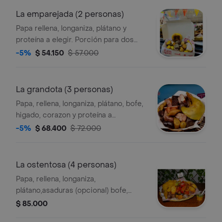
La emparejada (2 personas)
Papa rellena, longaniza, plátano y
proteína a elegir. Porción para dos
personas.
-5%
$ 54.150
$ 57.000
La grandota (3 personas)
Papa, rellena, longaniza, plátano, bofe,
higado, corazon y proteína a
elegir(carne de cerdo o gallina) para
-5%
$ 68.400
$ 72.000
tres personas.
La ostentosa (4 personas)
Papa, rellena, longaniza,
plátano,asaduras (opcional) bofe,
higado, corazon ,buche proteina:
$ 85.000
gallina y carne de cerdo, para 4