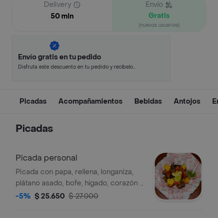
Delivery
Envío
Gratis
50 min
(nuevos usuarios)
Envío gratis en tu pedido
Disfruta este descuento en tu pedido y recíbelo
en minutos.
Picadas
Acompañamientos
Bebidas
Antojos
E
Picadas
Picada personal
Picada con papa, rellena, longaniza,
plátano asado, bofe, hígado, corazón y
buche.
-5%
$ 25.650
$ 27.000