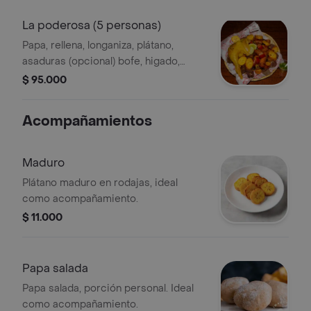
personas.
La poderosa (5 personas)
Papa, rellena, longaniza, plátano,
asaduras (opcional) bofe, higado,
corazon, proteina: gallina y carne de
$ 95.000
cerdo, para 5 personas.
Acompañamientos
Maduro
Plátano maduro en rodajas, ideal
como acompañamiento.
$ 11.000
Papa salada
Papa salada, porción personal. Ideal
como acompañamiento.