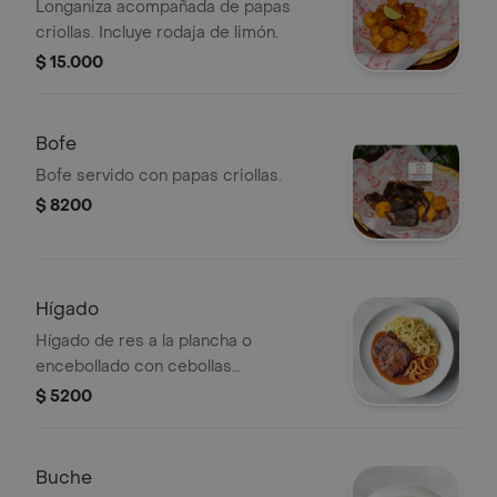
Longaniza acompañada de papas
criollas. Incluye rodaja de limón.
$ 15.000
Bofe
Bofe servido con papas criollas.
$ 8200
Hígado
Hígado de res a la plancha o
encebollado con cebollas
caramelizadas, servido como una
$ 5200
porción.
Buche