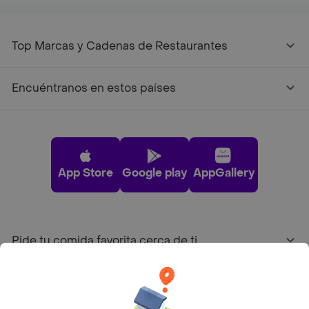
Top Marcas y Cadenas de Restaurantes
Encuéntranos en estos países
App Store
Google play
AppGallery
Pide tu comida favorita cerca de ti
Categorías