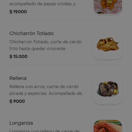
acompañado de papas criollas y
limón.
$ 19.000
Chicharrón Totiado
Chicharrón Totiado, corte de cerdo
frito hasta quedar crocante.
$ 15.000
Rellena
Rellena con arroz, carne de cerdo
picada y especias. Acompañada de
papas.
$ 9000
Longaniza
Longaniza con relleno de carne de