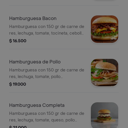
de la casa.
Hamburguesa Bacon
Hamburguesa con 150 gr de carne de
res, lechuga, tomate, tocineta, cebolla
caramelizada, queso y salsas de la
$ 16.500
casa.
Hamburguesa de Pollo
Hamburguesa con 150 gr de carne de
res, lechuga, tomate, pollo
desmenuzado, salsas de la casa y
$ 19.000
cebolla caramelizada.
Hamburguesa Completa
Hamburguesa con 150 gr de carne de
res, lechuga, tomate, queso, pollo
desmenuzado, tocineta, jamón, salsas
$ 21.000