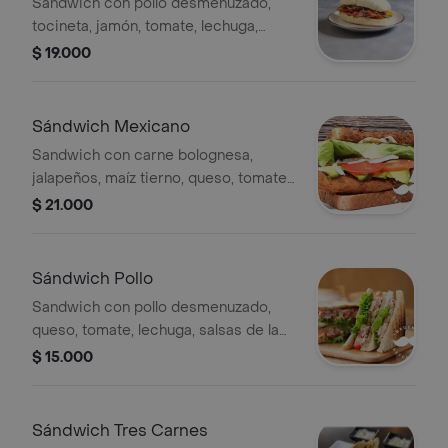
Sándwich con pollo desmenuzado,
tocineta, jamón, tomate, lechuga,
queso y salsas de la casa.
$ 19.000
Sándwich Mexicano
Sandwich con carne bolognesa,
jalapeños, maíz tierno, queso, tomate,
lechuga, cebolla y salsas de la casa.
$ 21.000
Sándwich Pollo
Sandwich con pollo desmenuzado,
queso, tomate, lechuga, salsas de la
casa.
$ 15.000
Sándwich Tres Carnes