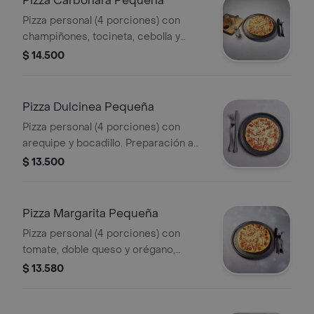
Pizza Carbonara Pequeña
Pizza personal (4 porciones) con
champiñones, tocineta, cebolla y
orégano, preparación a elegir.
$ 14.500
Pizza Dulcinea Pequeña
Pizza personal (4 porciones) con
arequipe y bocadillo. Preparación a
elegir.
$ 13.500
Pizza Margarita Pequeña
Pizza personal (4 porciones) con
tomate, doble queso y orégano,
preparación a elegir.
$ 13.580