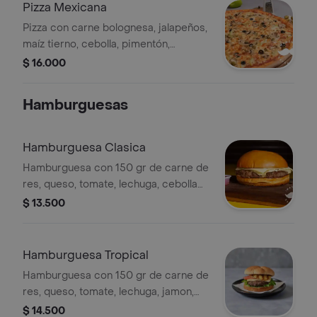
Pizza Mexicana
Pizza con carne bolognesa, jalapeños,
maíz tierno, cebolla, pimentón,
maicitos y orégano, tamaño y
$ 16.000
preparación a elección.
Hamburguesas
Hamburguesa Clasica
Hamburguesa con 150 gr de carne de
res, queso, tomate, lechuga, cebolla
caramelizada, pepinillos agridulces y
$ 13.500
salsas de la casa.
Hamburguesa Tropical
Hamburguesa con 150 gr de carne de
res, queso, tomate, lechuga, jamon,
rodaja de piña caramelizada y salsas
$ 14.500