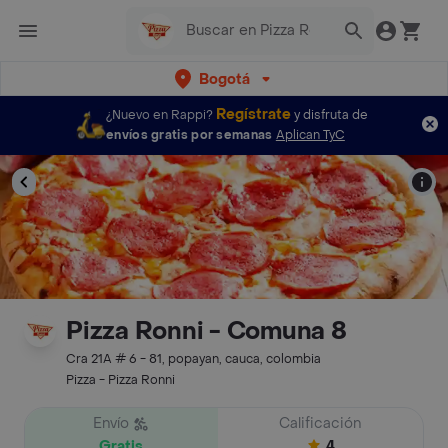
Bogotá
Regístrate
¿Nuevo en Rappi?
y disfruta de
envíos gratis por semanas
Aplican TyC
Pizza Ronni - Comuna 8
Cra 21A # 6 - 81, popayan, cauca, colombia
Pizza - Pizza Ronni
Envío
Calificación
Gratis
4