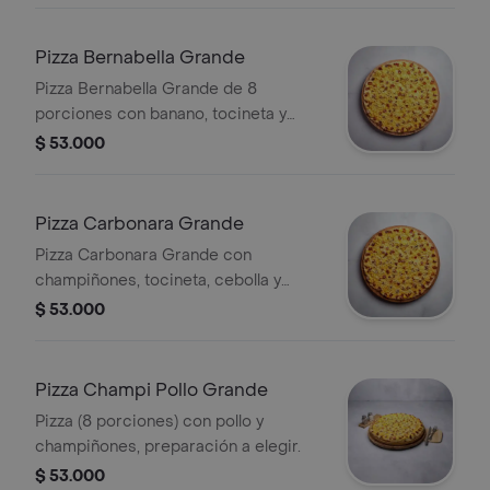
Pizza Bernabella Grande
Pizza Bernabella Grande de 8
porciones con banano, tocineta y
maíz tierno. Preparación a elegir.
$ 53.000
Pizza Carbonara Grande
Pizza Carbonara Grande con
champiñones, tocineta, cebolla y
orégano. Preparación a elegir. 8
$ 53.000
porciones.
Pizza Champi Pollo Grande
Pizza (8 porciones) con pollo y
champiñones, preparación a elegir.
$ 53.000