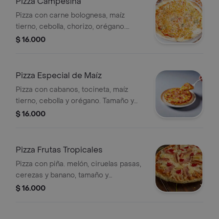
Pizza Campesina
Pizza con carne bolognesa, maíz
tierno, cebolla, chorizo, orégano.
Tamañp y preparación a elección.
$ 16.000
Pizza Especial de Maíz
Pizza con cabanos, tocineta, maíz
tierno, cebolla y orégano. Tamaño y
preparación a elegir.
$ 16.000
Pizza Frutas Tropicales
Pizza con piña. melón, ciruelas pasas,
cerezas y banano, tamaño y
preparación a elección.
$ 16.000