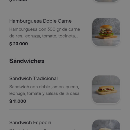
de la casa y cebolla caramelizada.
Hamburguesa Doble Carne
Hamburguesa con 300 gr de carne
de res, lechuga, tomate, tocineta,
cebolla caramelizada, doble queso y
$ 23.000
salsas de la casa.
Sándwiches
Sándwich Tradicional
Sandwich con doble jamon, queso,
lechuga, tomate y salsas de la casa.
$ 11.000
Sándwich Especial