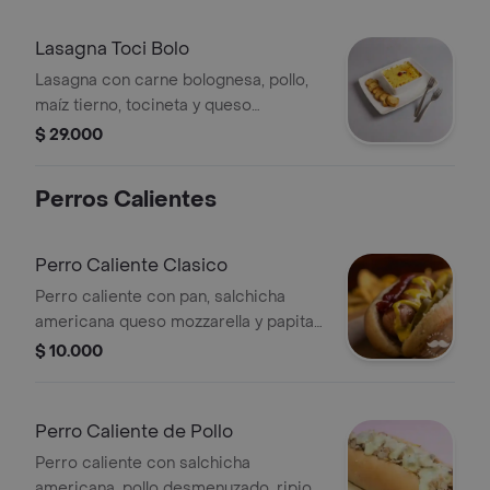
Lasagna Toci Bolo
Lasagna con carne bolognesa, pollo,
maíz tierno, tocineta y queso
mozzarella.
$ 29.000
Perros Calientes
Perro Caliente Clasico
Perro caliente con pan, salchicha
americana queso mozzarella y papita
ripio.
$ 10.000
Perro Caliente de Pollo
Perro caliente con salchicha
americana, pollo desmenuzado, ripio,