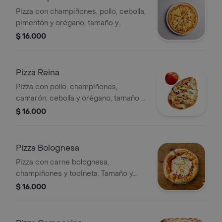
Pizza con champiñones, pollo, cebolla,
pimentón y orégano, tamaño y
preparación a elección.
$ 16.000
Pizza Reina
Pizza con pollo, champiñones,
camarón, cebolla y orégano, tamaño y
preparación a elección.
$ 16.000
Pizza Bolognesa
Pizza con carne bolognesa,
champiñones y tocineta. Tamaño y
preparación a elección.
$ 16.000