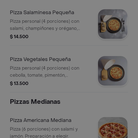
Pizza Salaminesa Pequeña
Pizza personal (4 porciones) con
salami, champiñones y orégano,
preparación a elegir.
$ 14.500
Pizza Vegetales Pequeña
Pizza personal (4 porciones) con
cebolla, tomate, pimentón,
champiñones y aceitunas,
$ 13.500
preparación a elegir.
Pizzas Medianas
Pizza Americana Mediana
Pizza (6 porciones) con salami y
jamón. Preparación a elegir.