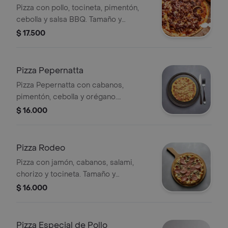
Pizza con pollo, tocineta, pimentón,
cebolla y salsa BBQ. Tamaño y
preparación a elección.
$ 17.500
Pizza Pepernatta
Pizza Pepernatta con cabanos,
pimentón, cebolla y orégano.
Preparación a elegir.
$ 16.000
Pizza Rodeo
Pizza con jamón, cabanos, salami,
chorizo y tocineta. Tamaño y
preparación a elección.
$ 16.000
Pizza Especial de Pollo