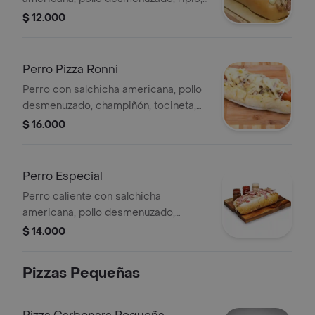
queso y salsas de la casa.
$ 12.000
Perro Pizza Ronni
Perro con salchicha americana, pollo
desmenuzado, champiñón, tocineta,
jamón, queso y salsas de la casa.
$ 16.000
Perro Especial
Perro caliente con salchicha
americana, pollo desmenuzado,
jamón, tocineta, ripio, queso y salsas
$ 14.000
de la casa.
Pizzas Pequeñas