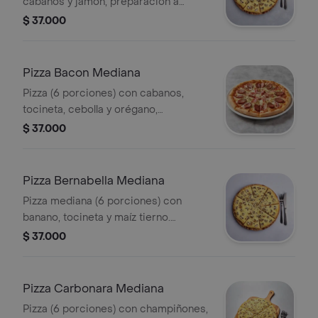
cabanos y jamón, preparación a
elegir.
$ 37.000
Pizza Bacon Mediana
Pizza (6 porciones) con cabanos,
tocineta, cebolla y orégano,
preparación a elegir.
$ 37.000
Pizza Bernabella Mediana
Pizza mediana (6 porciones) con
banano, tocineta y maíz tierno.
Preparación a elegir.
$ 37.000
Pizza Carbonara Mediana
Pizza (6 porciones) con champiñones,