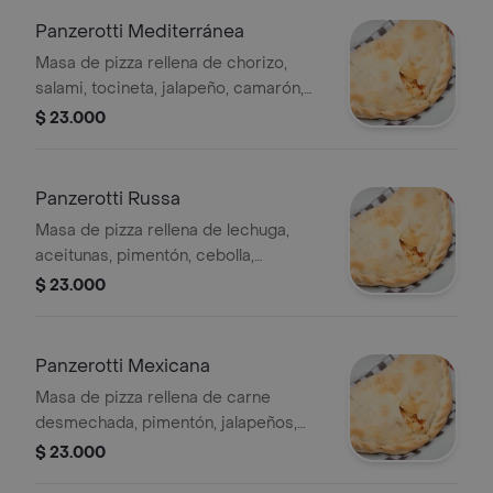
Panzerotti Mediterránea
Masa de pizza rellena de chorizo,
salami, tocineta, jalapeño, camarón,
salsa de camarón y queso mozzarella.
$ 23.000
Panzerotti Russa
Masa de pizza rellena de lechuga,
aceitunas, pimentón, cebolla,
champiñón, pollo, salsa ranch y queso
$ 23.000
mozzarella.
Panzerotti Mexicana
Masa de pizza rellena de carne
desmechada, pimentón, jalapeños,
tostacos y queso mozzarella.
$ 23.000