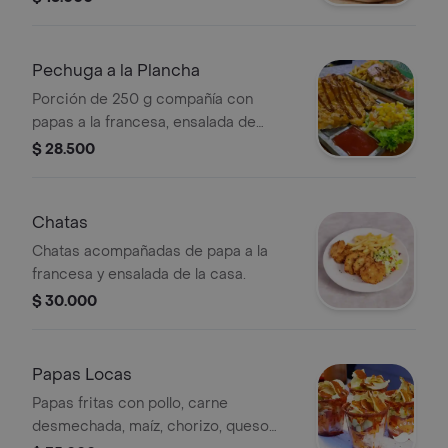
Pechuga a la Plancha
Porción de 250 g compañía con
papas a la francesa, ensalada de
tomate, cebolla, lechuga crespa, salsa
$ 28.500
de limón, tártara, mostaza y cilantro.
Chatas
Chatas acompañadas de papa a la
francesa y ensalada de la casa.
$ 30.000
Papas Locas
Papas fritas con pollo, carne
desmechada, maíz, chorizo, queso