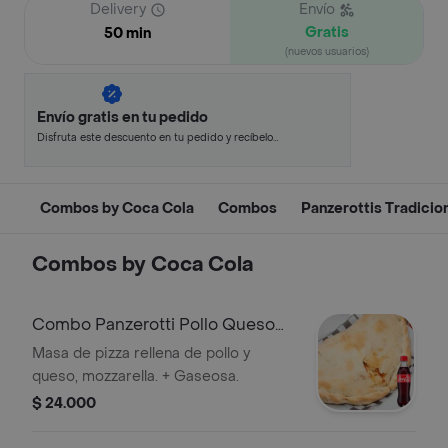
Delivery
Envío
Gratis
50 min
(nuevos usuarios)
Envío gratis en tu pedido
Disfruta este descuento en tu pedido y recíbelo
en minutos.
Combos by Coca Cola
Combos
Panzerottis Tradicio
Combos by Coca Cola
Combo Panzerotti Pollo Queso
+Cocacola Orig 400ml
Masa de pizza rellena de pollo y
queso, mozzarella. + Gaseosa.
$ 24.000