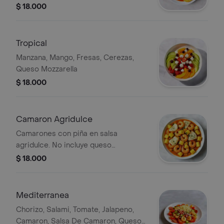
$ 18.000
Tropical
Manzana, Mango, Fresas, Cerezas,
Queso Mozzarella
$ 18.000
Camaron Agridulce
Camarones con piña en salsa
agridulce. No incluye queso
mozzarella ni salsa BBQ.
$ 18.000
Mediterranea
Chorizo, Salami, Tomate, Jalapeno,
Camaron, Salsa De Camaron, Queso