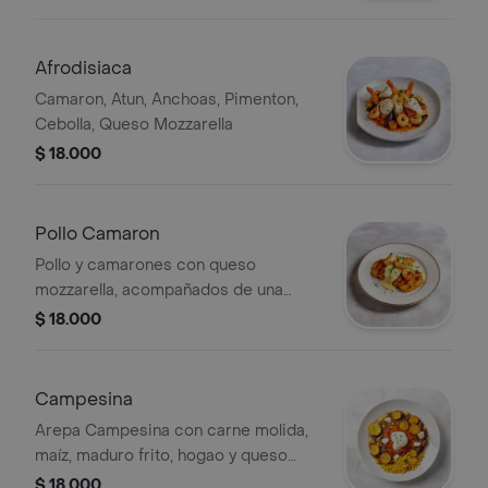
Afrodisiaca
Camaron, Atun, Anchoas, Pimenton,
Cebolla, Queso Mozzarella
$ 18.000
Pollo Camaron
Pollo y camarones con queso
mozzarella, acompañados de una
salsa cremosa.
$ 18.000
Campesina
Arepa Campesina con carne molida,
maíz, maduro frito, hogao y queso
mozzarella.
$ 18.000