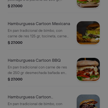
tocinetas, cebolla grillé, tomate,
$ 27.000
lechuga, queso mozzarella y papas a
la francesa.
Hamburguesa Cartoon Mexicana
En pan tradicional de bimbo, con
carne de res 125 gr, tocineta, carne
desmechada de 125 gr, pimentón,
$ 27.000
cebolla grillé, jalapeños, queso
mozzarella, lechuga, papa a la
francesa.
Hamburguesa Cartoon BBQ
En pan tradicional con carne de res
de 250 gr desmechada bañada en
salsa bbq, tocineta, chorizo, cebolla
$ 27.000
grille, tomate, queso mozzarella,
lechuga y papas a la francesa.
Hamburguesa Cartoon
Campesina
En pan tradicional de bimbo, con