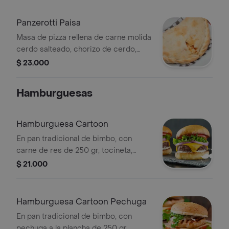
Panzerotti Paisa
Masa de pizza rellena de carne molida
cerdo salteado, chorizo de cerdo,
aguacate, limón y queso mozzarella.
$ 23.000
Hamburguesas
Hamburguesa Cartoon
En pan tradicional de bimbo, con
carne de res de 250 gr, tocineta,
cebolla grillé, tomate, lechuga, queso
$ 21.000
mozzarella y papas a la francesa.
Hamburguesa Cartoon Pechuga
En pan tradicional de bimbo, con
pechuga a la plancha de 250 gr,