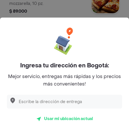
mozzarella, 10 pz.
$ 89.000
Pizza Jamón y Queso
Pizza familiar con jamón, queso y
mozzarella, 10 pz.
$ 89.000
Ingresa tu dirección en Bogotá:
Pizza Napolitana
Mejor servicio, entregas más rápidas y los precios
más convenientes!
Pizza familiar con tomate, queso,
mozzarella y orégano, 10 pz.
$ 89.000
Usar mi ubicación actual
Pizza Bocadillo Queso
Pizza familiar con bocadillo, queso y