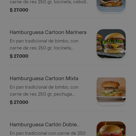
carne de res 250 gr, tocineta, cebolla
grillé, tomate, lechuga, queso
$ 27.000
mozzarella, maduro, huevo frito y
papas a la francesa.
Hamburguesa Cartoon Marinera
En pan tradicional de bimbo, con
carne de res 250 gr, tocineta,
camarones de 125 gr, cebolla, tomate,
$ 27.000
lechuga, queso mozzarella y papas a
la francesa.
Hamburguesa Cartoon Mixta
En pan tradicional de bimbo, con
carne de res 250 gr, pechuga,
tocineta, cebolla grillé, tomate,
$ 27.000
lechuga, queso mozzarella y papas a
la francesa.
Hamburguesa Cartón Doble
Carne
En pan tradicional con carne de 250