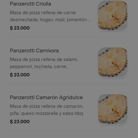
Panzerotti Criolla
Masa de pizza rellena de carne
desmechada, hogao, maíz, pimentón y
queso mozzarella.
$ 23.000
Panzerotti Carnívora
Masa de pizza rellena de salami,
pepperoni, tocineta, carne
desmechada y queso mozzarella.
$ 23.000
Panzerotti Camarón Agridulce
Masa de pizza rellena de camarón,
piña, queso mozzarella y salsa bbq.
$ 23.000