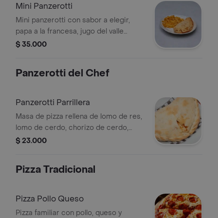
Mini Panzerotti
Mini panzerotti con sabor a elegir,
papa a la francesa, jugo del valle
Naranja 200 ml y huevito kinder.
$ 35.000
Panzerotti del Chef
Panzerotti Parrillera
Masa de pizza rellena de lomo de res,
lomo de cerdo, chorizo de cerdo,
cebolla, tomate, cilantro y queso
$ 23.000
mozzarella.
Pizza Tradicional
Pizza Pollo Queso
Pizza familiar con pollo, queso y