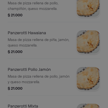
Masa de pizza rellena de pollo,
champiñón, queso mozzarella.
$ 21.000
Panzerotti Hawaiana
Masa de pizza rellena de piña, jamón,
queso mozzarella.
$ 21.000
Panzerotti Pollo Jamón
Masa de pizza rellena de pollo, jamón
y queso mozzarella.
$ 21.000
Panzerotti Mixta