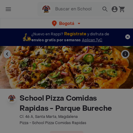
Bogotá
Regístrate
¿Nuevo en Rappi?
y disfruta de
envíos gratis por semanas
Aplican TyC
School Pizza Comidas
Rapidas - Parque Bureche
Cl. 46 A, Santa Marta, Magdalena
Pizza - School Pizza Comidas Rapidas