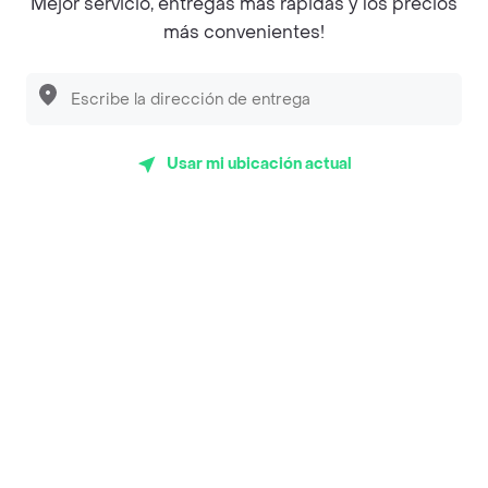
Mejor servicio, entregas más rápidas y los precios
Empanaditas de Pipian - Empanadas
más convenientes!
Desayunadero de la 42
Luisa Postres
Sopitas y Frijoladas
Usar mi ubicación actual
Subway
En los mas de 20 opiniones de clientes de Rappi fueron
realizadas pidiendo a domicilio de School Pizza Comidas
Rapidas en Santa Marta y lo calificaron con un promedio
de 3.7 sobre un máximo de 5.
Del total de Restaurantes, School Pizza Comidas Rapidas
es uno de los más importantes en Santa Marta con 3.7 de
rating sobre un máximo de 5.