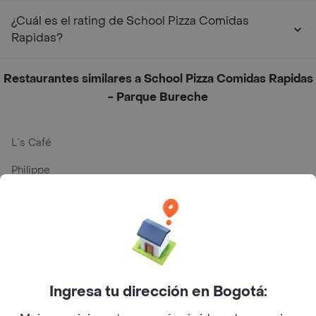
¿Cuál es el rating de School Pizza Comidas
Rapidas?
Restaurantes similares a School Pizza Comidas Rapidas
- Parque Bureche
L´s Café
Philippe
Baskin Robbins
La Cesta
Mercari - Postres
Myriam Camhi Co
Ingresa tu dirección en Bogotá:
Magnifique