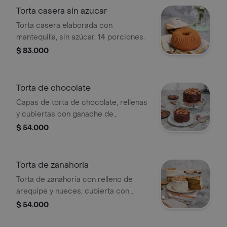
Torta casera sin azucar
Torta casera elaborada con
mantequilla, sin azúcar, 14 porciones.
$ 83.000
Torta de chocolate
Capas de torta de chocolate, rellenas
y cubiertas con ganache de
chocolate, tamaño a elegir.
$ 54.000
Torta de zanahoria
Torta de zanahoria con relleno de
arequipe y nueces, cubierta con
crema de queso dulce, tamaño a
$ 54.000
elegir.