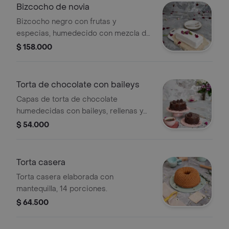
Bizcocho de novia
Bizcocho negro con frutas y
especias, humedecido con mezcla de
licores, 11 porciones.
$ 158.000
Torta de chocolate con baileys
Capas de torta de chocolate
humedecidas con baileys, rellenas y
cubiertas con ganache de chocolate
$ 54.000
al baileys, tamaño a elegir.
Torta casera
Torta casera elaborada con
mantequilla, 14 porciones.
$ 64.500