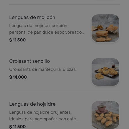
Lenguas de mojicón
Lenguas de mojicón, porción
personal de pan dulce espolvoreado
con azúcar. Ideal para acompañar
$ 11.500
bebidas calientes.
Croissant sencillo
Croissants de mantequilla, 6 pzas.
$ 14.000
Lenguas de hojaldre
Lenguas de hojaldre crujientes,
ideales para acompañar con café.
Porción personal.
$ 11.500