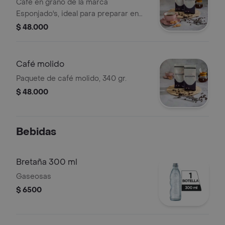
Café en grano de la marca
Esponjado's, ideal para preparar en
casa. Disfruta de su aroma auténtico.
$ 48.000
Café molido
Paquete de café molido, 340 gr.
$ 48.000
Bebidas
Bretaña 300 ml
Gaseosas
$ 6500