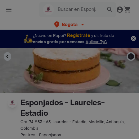
Bogotá
Regístrate
¿Nuevo en Rappi?
y disfruta de
envíos gratis por semanas
Aplican TyC
Esponjados - Laureles-
Estadio
Cra. 74 #53 - 63, Laureles - Estadio, Medellín, Antioquia,
Colombia
Postres - Esponjados