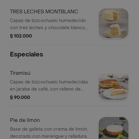
TRES LECHES MONTBLANC
Capas de bizcochuelo humedecido
con tres leches y chocolate blanco,
cubierta con ralladura de chocolate
$ 102.000
blanco.
Especiales
Tiramisú
Capas de bizcochuelo humedecidas
en jarabe de café, con relleno de
crema dulce de queso crema, 14
$ 90.000
porciones.
Pie de limón
Base de galleta con crema de limón,
decorado con merengue y ralladura