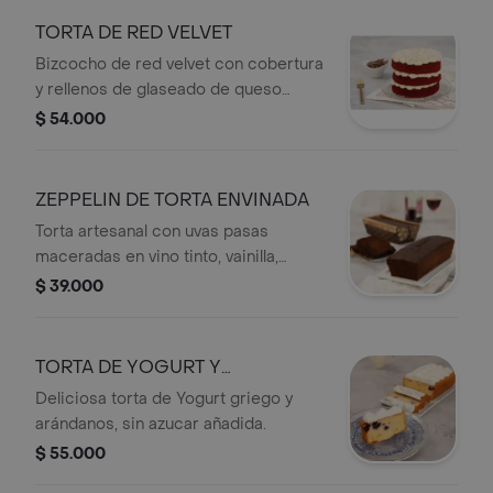
TORTA DE RED VELVET
Bizcocho de red velvet con cobertura
y rellenos de glaseado de queso
crema, equilibrando sus sabores.
$ 54.000
ZEPPELIN DE TORTA ENVINADA
Torta artesanal con uvas pasas
maceradas en vino tinto, vainilla,
canela y especias cálidas.
$ 39.000
TORTA DE YOGURT Y
ARANDANOS
Deliciosa torta de Yogurt griego y
arándanos, sin azucar añadida.
$ 55.000