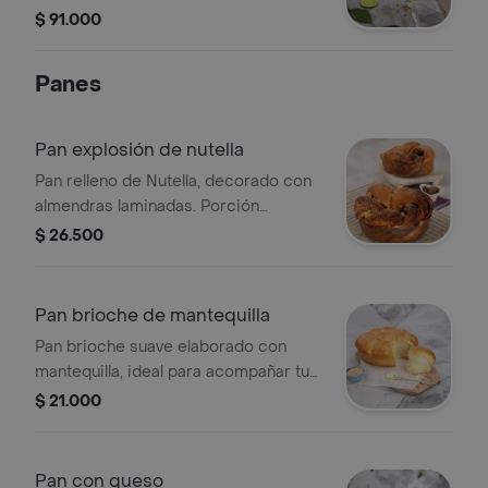
de limón, 14 porciones.
$ 91.000
Panes
Pan explosión de nutella
Pan relleno de Nutella, decorado con
almendras laminadas. Porción
personal.
$ 26.500
Pan brioche de mantequilla
Pan brioche suave elaborado con
mantequilla, ideal para acompañar tus
comidas. Porción personal.
$ 21.000
Pan con queso