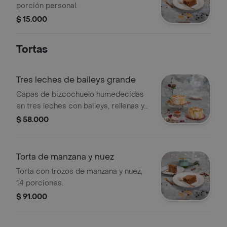
porción personal.
$ 15.000
Tortas
Tres leches de baileys grande
Capas de bizcochuelo humedecidas
en tres leches con baileys, rellenas y
cubiertas con crema chantilly, tamaño
$ 58.000
a elegir.
Torta de manzana y nuez
Torta con trozos de manzana y nuez,
14 porciones.
$ 91.000