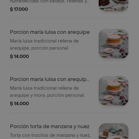
humedecidas con baileys, rellenas y
cubiertas con ganache de chocolate
$ 17.000
al baileys, porción personal.
Porcion maría luisa con arequipe
María luisa tradicional rellena de
arequipe, porción personal.
$ 14.000
Porcion maría luisa con arequipe
y mora
María luisa tradicional rellena de
arequipe y mora, porción personal.
$ 14.000
Porción torta de manzana y nuez
Torta con trocitos de manzana y nuez,