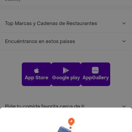
Top Marcas y Cadenas de Restaurantes
Encuéntranos en estos países
App Store
Google play
AppGallery
Pide tu comida favorita cerca de ti
Categorías