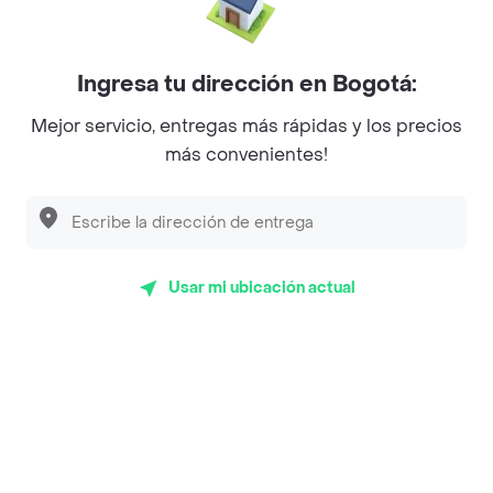
Mercari - Postres
Myriam Camhi Co
Ingresa tu dirección en Bogotá:
Magnifique
Mejor servicio, entregas más rápidas y los precios
más convenientes!
Empanaditas de Pipian - Empanadas
Desayunadero de la 42
Luisa Postres
Usar mi ubicación actual
Sopitas y Frijoladas
Subway
Top Marcas y Cadenas de Restaurantes
Encuéntranos en estos países