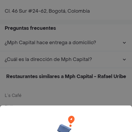
Cl. 46 Sur #24-62, Bogotá, Colombia
Preguntas frecuentes
¿Mph Capital hace entrega a domicilio?
¿Cuál es la dirección de Mph Capital?
Restaurantes similares a Mph Capital - Rafael Uribe
L´s Café
Philippe
Baskin Robbins
La Cesta