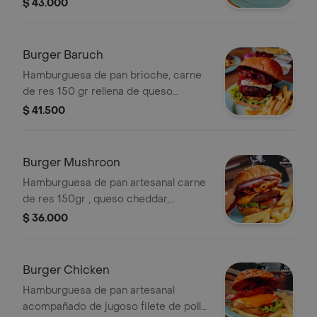
bañada en nuestra deliciosa salsa
$ 43.000
queen de la casa , dip de queso
crema con perejil y ajo , bastones de
puerro crocantes , lechuga y
Burger Baruch
acompañada de papas a elegir.
Hamburguesa de pan brioche, carne
de res 150 gr rellena de queso
mozzarella envuelta en tocineta,
$ 41.500
queso philadelphia, cebolla
caramelizada glaseada de reducción
de vino , queso asado lechuga, tomate
Burger Mushroon
y acompañada de papas a elegir.
Hamburguesa de pan artesanal carne
de res 150gr , queso cheddar,
champiñones salteados, tocineta,
$ 36.000
aros de cebolla morada , un toque de
cilantro fresco , lechuga, tomate y
papas a elegir.
Burger Chicken
Hamburguesa de pan artesanal
acompañado de jugoso filete de pollo