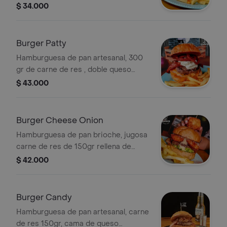
, queso cheddar, queso mozzarella,
$ 34.000
tocineta, cebolla crispy, lechuga
tomate y papas a elegir.
Burger Patty
Hamburguesa de pan artesanal, 300
gr de carne de res , doble queso
cheddar fundido, tocineta, dip de
$ 43.000
queso crema con pesto , crocante
cebolla crispy y papas a elegir.
Burger Cheese Onion
Hamburguesa de pan brioche, jugosa
carne de res de 150gr rellena de
queso cheddar, tocineta, crocantes
$ 42.000
aros de cebolla al estilo baruch,
relleno de 3 tipos de quesos más
baño de parmesano, tomate , lechuga
Burger Candy
y acompañada de papas a elegir.
Hamburguesa de pan artesanal, carne
de res 150gr, cama de queso