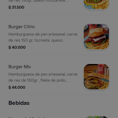
de res 150gr, queso mozzarella,
tocineta, cebolla caramelizada,
$ 31.500
lechuga, tomate y papas a elegir.
Burger Cítric
Hamburguesa de pan artesanal, carne
de res 150 gr, tocineta, queso
philadelphia, piña asada bañada en
$ 40.000
reducción de vino cubierta de queso
mozzarella fundido, lechuga, tomate
acompañada de papas a elegir.
Burger Mix
Hamburguesa de pan artesanal, carne
de res de 150gr , filete de pollo,
queso cheddar, queso mozzarella,
$ 44.000
tocineta, tomate asado con
chimichurri, pepinillos agridulce,
Bebidas
lechuga y papas a elegir.