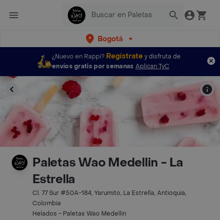
Bogotá
Regístrate
¿Nuevo en Rappi?
y disfruta de
envíos gratis por semanas
Aplican TyC
Paletas Wao Medellin - La
Estrella
Cl. 77 Sur #50A-184, Yarumito, La Estrella, Antioquia,
Colombia
Helados - Paletas Wao Medellin