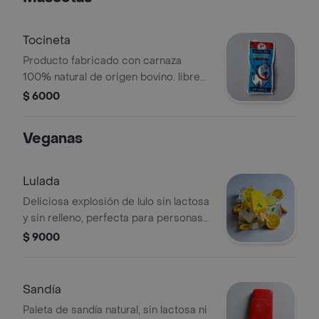
Tocineta
Producto fabricado con carnaza
100% natural de origen bovino. libre
de maíz, libre de trigo, libre de gluten
$ 6000
y libre de granos.
Veganas
Lulada
Deliciosa explosión de lulo sin lactosa
y sin relleno, perfecta para personas
veganas.
$ 9000
Sandía
Paleta de sandía natural, sin lactosa ni