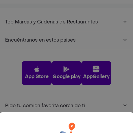
Top Marcas y Cadenas de Restaurantes
Encuéntranos en estos países
App Store
Google play
AppGallery
Pide tu comida favorita cerca de ti
Categorías