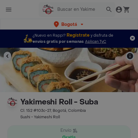
Bogotá
Regístrate
¿Nuevo en Rappi?
y disfruta de
envíos gratis por semanas
Aplican TyC
Yakimeshi Roll - Suba
Cl. 152 #103c-27, Bogotá, Colombia
Sushi - Yakimeshi Roll
Envío
Gratis