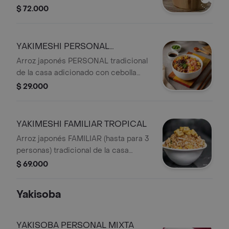
teppanyaki, salteado con verduras
$ 72.000
frescas, huevo, especias y el toque
único de nuestras salsas soya y
teriyaki artesanales de la casa.
YAKIMESHI PERSONAL
TROPICAL
Arroz japonés PERSONAL tradicional
de la casa adicionado con cebolla
roja, cilantro y PLÁTANOS maduros en
$ 29.000
trozos, mezcla fresca y dulce que
realza el sabor.
YAKIMESHI FAMILIAR TROPICAL
Arroz japonés FAMILIAR (hasta para 3
personas) tradicional de la casa
adicionado con cebolla roja, cilantro y
$ 69.000
PLÁTANOS maduros en trozos,
mezcla fresca y dulce que realza el
Yakisoba
sabor.
YAKISOBA PERSONAL MIXTA