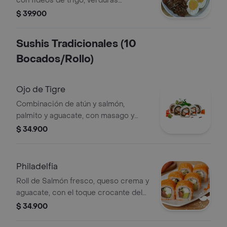
con fideos de trigo, verduras
salteadas, huevo cocido y wakame.
$ 39.900
Un plato profundo, caliente y
reconfortante que te abraza desde el
Sushis Tradicionales (10
primer sorbo con la proteína de tu
Bocados/Rollo)
elección.
Ojo de Tigre
Combinación de atún y salmón,
palmito y aguacate, con masago y
cobertura de ajonjolí negro.
$ 34.900
Philadelfia
Roll de Salmón fresco, queso crema y
aguacate, con el toque crocante del
ajonjolí.
$ 34.900