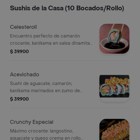
Sushis de la Casa (10 Bocados/Rollo)
Celesteroll
Encuentro perfecto de camarón
crocante, kanikama en salsa dinamita
y queso crema, con el toque tostado
$ 39.900
del mix de ajonjolí.
Acevichado
Sushi de aguacate, camarón,
kanikama marinados en zumo de
limón, cilantro, cebolla roja,pimienta y
$ 39.900
sal cubierto de maíz cuzco.
Crunchy Especial
Máximo crocante: langostino,
aguacate y queso crema en rollo