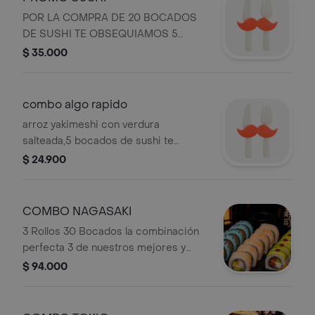
POR LA COMPRA DE 20 BOCADOS
DE SUSHI TE OBSEQUIAMOS 5
BOCADOS DE TEMPORADA
$ 35.000
combo algo rapido
arroz yakimeshi con verdura
salteada,5 bocados de sushi te
temporada,un palmito apanado, una
$ 24.900
limonada cerezada.
COMBO NAGASAKI
3 Rollos 30 Bocados la combinación
perfecta 3 de nuestros mejores y
más pedidos sabores: Ojo de Tigre,
$ 94.000
California y Celesteroll.