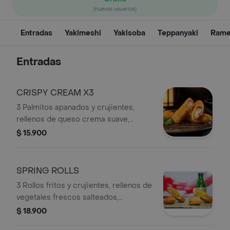
(nuevos usuarios)
Entradas
Yakimeshi
Yakisoba
Teppanyaki
Ram
Entradas
CRISPY CREAM X3
3 Palmitos apanados y crujientes,
rellenos de queso crema suave,
acompañados de nuestra salsa
$ 15.900
teriyaki artesanal de la casa.
SPRING ROLLS
3 Rollos fritos y crujientes, rellenos de
vegetales frescos salteados,
acompañados de salsa agridulce
$ 18.900
artesanal de la casa.