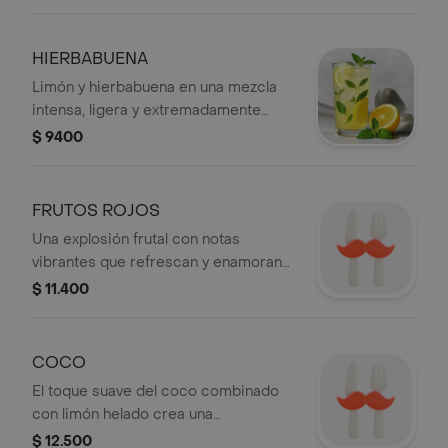
HIERBABUENA
Limón y hierbabuena en una mezcla
intensa, ligera y extremadamente
refrescante.
$ 9400
FRUTOS ROJOS
Una explosión frutal con notas
vibrantes que refrescan y enamoran
desde el primer sorbo.
$ 11.400
COCO
El toque suave del coco combinado
con limón helado crea una
experiencia refrescante única.
$ 12.500