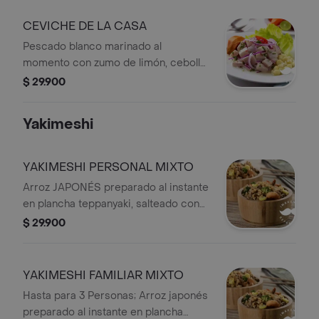
CEVICHE DE LA CASA
Pescado blanco marinado al
momento con zumo de limón, cebolla
roja, cilantro, aguacate, maíz cusco y
$ 29.900
un toque picante de sriracha.
Yakimeshi
YAKIMESHI PERSONAL MIXTO
Arroz JAPONÉS preparado al instante
en plancha teppanyaki, salteado con
verduras frescas, huevo, especias y el
$ 29.900
toque único de nuestras salsas soya y
teriyaki artesanales de la casa.
YAKIMESHI FAMILIAR MIXTO
Hasta para 3 Personas; Arroz japonés
preparado al instante en plancha