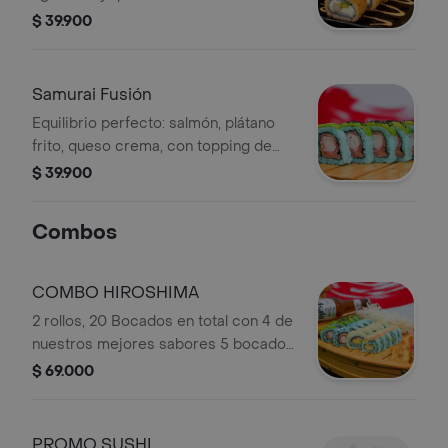
apanado (Tempura), con topping
$ 39.900
cremoso de kanikama en salsa
dinamita. Creación Premium de la
Casa.
Samurai Fusión
Equilibrio perfecto: salmón, plátano
frito, queso crema, con topping de
aguacate, trozos de camarón
$ 39.900
crujiente en salsa dinamita.
Combos
COMBO HIROSHIMA
2 rollos, 20 Bocados en total con 4 de
nuestros mejores sabores 5 bocados
por sabor y los más pedidos: Ebi
$ 69.000
Especial - Crunchy / Yakiroll -
Philadelphia
PROMO SUSHI