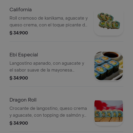
California
Roll cremoso de kanikama, aguacate y
queso crema, con el toque picante de
la salsa dinamita y cobertura de
$ 34.900
masago.
Ebi Especial
Langostino apanado, con aguacate y
el sabor suave de la mayonesa
japonesa. Crocante, irresistible.
$ 34.900
Dragon Roll
Crocante de langostino, queso crema
y aguacate, con topping de salmón y
el contraste irresistible de nuestras
$ 34.900
salsas de la casa teriyaki y maracuyá.