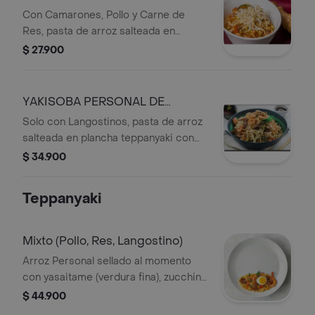
Con Camarones, Pollo y Carne de
Res, pasta de arroz salteada en
plancha teppanyaki con zucchini
$ 27.900
verde y amarillo, repollo, raíz china y
cebolla roja, integrada con nuestras
salsas soya y tonkatsu artesanales de
YAKISOBA PERSONAL DE
la casa.
CAMARONES
Solo con Langostinos, pasta de arroz
salteada en plancha teppanyaki con
zucchini verde y amarillo, repollo, raíz
$ 34.900
china y cebolla roja, integrada con
nuestras salsas soya y tonkatsu
Teppanyaki
artesanales de la casa.
Mixto (Pollo, Res, Langostino)
Arroz Personal sellado al momento
con yasaitame (verdura fina), zucchini
verde y amarillo, cebolla roja, raíz
$ 44.900
china y huevo, acompañado de tu