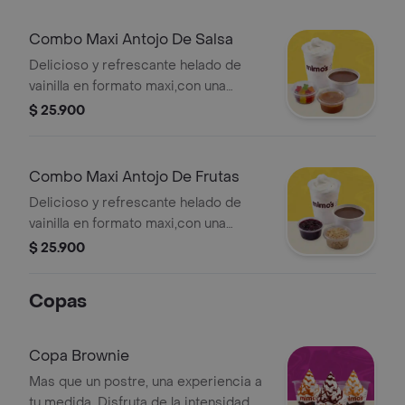
Combo Maxi Antojo De Salsa
Delicioso y refrescante helado de
vainilla en formato maxi,con una
exquisita capa de salsa.
$ 25.900
Combo Maxi Antojo De Frutas
Delicioso y refrescante helado de
vainilla en formato maxi,con una
exquisita capa de fruta.
$ 25.900
Copas
Copa Brownie
Mas que un postre, una experiencia a
tu medida. Disfruta de la intensidad