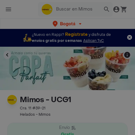
Bogotá
Regístrate
¿Nuevo en Rappi?
y disfruta de
envíos gratis por semanas
Aplican TyC
Mimos - UCG1
Cra. 11 #39-21
Helados - Mimos
Envío
Gratis