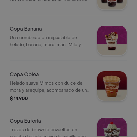
de nuestro brownie seleccionando la
salsa que dará el acabado perfecto a
tu antojo
Copa Banana
Una combinación inigualable de
helado, banano, mora, maní, Milo y
chantilly. Hazla tuya eligiendo la
cobertura de chocolate que mejor
acompane tu antojo
Copa Oblea
Helado suave Mimos con dulce de
mora y arequipe, acompanado de una
oblea ubicada en la parte superior de
$ 14.900
la copa para conservar su crocancia.
Copa Euforia
Trozos de brownie envueltos en
nuestro helado suave de vainilla con