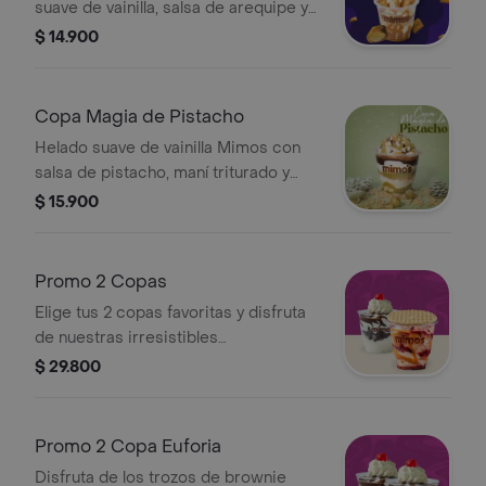
suave de vainilla, salsa de arequipe y
Flips rellenos de dulde de leche
$ 14.900
Copa Magia de Pistacho
Helado suave de vainilla Mimos con
salsa de pistacho, maní triturado y
crema chantilly. (Puede contener
$ 15.900
trazas de nueces, huevo, soya, gluten
y lácteos).
Promo 2 Copas
Elige tus 2 copas favoritas y disfruta
de nuestras irresistibles
combinaciones
$ 29.800
Promo 2 Copa Euforia
Disfruta de los trozos de brownie