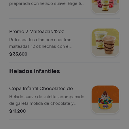
preparada con helado suave. Elige tu
sabor preferido.
Promo 2 Malteadas 12oz
Refresca tus dias con nuestras
malteadas 12 oz hechas con el
tradicional helado de vainilla
$ 33.800
Helados infantiles
Copa Infantil Chocolates de
Colores
Helado suave de vainilla, acompanado
de galleta molida de chocolate y
cobertura de chocolate, con un toque
$ 11.200
especial de grageas y Chocolates de
Colores