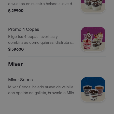
envueltos en nuestro helado suave de
vainilla, con un toque de salsa de
$ 29.900
chocolate caliente, acompanado de
chantilli y una cereza
Promo 4 Copas
Elige tus 4 copas favoritas y
combinalas como quieras, disfruta de
nuestras deliciosas combinaciones
$ 59.600
Mixer
Mixer Secos
Mixer Secos: helado suave de vainilla
con opción de galleta, brownie o Milo.