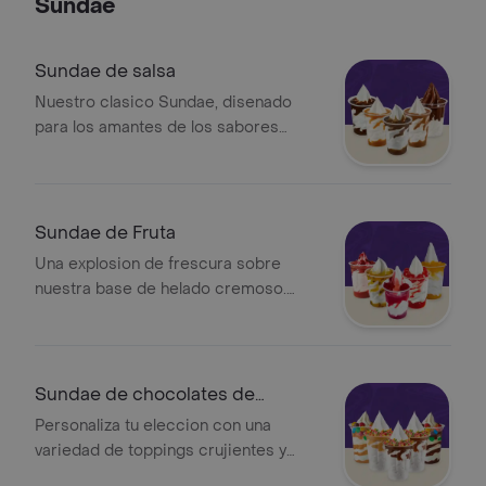
Sundae
Sundae de salsa
Nuestro clasico Sundae, disenado
para los amantes de los sabores
intensos. Elige la salsa de tu
preferencia y disfruta de la
combinación ideal en cada cucharada
Sundae de Fruta
Una explosion de frescura sobre
nuestra base de helado cremoso.
Selecciona tu fruta favorita y disfruta
de una combinación ligera, natural y
llena de sabor
Sundae de chocolates de
colores o Goloch
Personaliza tu eleccion con una
variedad de toppings crujientes y
salsas irresistibles. Hazlo unico o