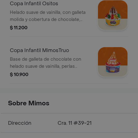
Copa Infantil Ositos
Helado suave de vainilla, con galleta
molida y cobertura de chocolate,
acompanado de grageas y gomas de
$ 11.200
ositos
Copa Infantil MimosTruo
Base de galleta de chocolate con
helado suave de vainilla, perlas
explosivas, salsa de naranja, gomas
$ 10.900
de colmillo y un toque de saborizante
de naranja.
Sobre Mimos
Dirección
Cra. 11 #39-21