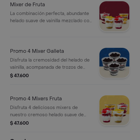
Mixer de Fruta
La combinación perfecta, abundante
helado suave de vainilla mezclado con
los mejores trozos de tu fruta favorita
Promo 4 Mixer Galleta
Disfruta la cremosidad del helado de
vainilla, acompanada de trozos de
galleta de chocolate que le dan el
$ 47.600
toque crujiente ideal
Promo 4 Mixers Fruta
Disfruta 4 deliciosos mixers de
nuestro cremoso helado suave de
vainilla. Elige el acompanamiento de
$ 47.600
fruta que mas te guste para cada uno