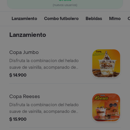
(nuevos usuarios)
Lanzamiento
Combo futbolero
Bebidas
Mimo
Lanzamiento
Copa Jumbo
Disfruta la combinacion del helado
suave de vainilla, acompanado de
trozos de chocolatina Jumbo, salsa de
$ 14.900
arequipe y mani (Nuestros productos
contienen o pueden contener trazas
de
Copa Reeses
Disfruta la combinacion del helado
suave de vainilla, acompanado de
helado de vainilla con trozos de
$ 15.900
Reese's, crema de maní y maní