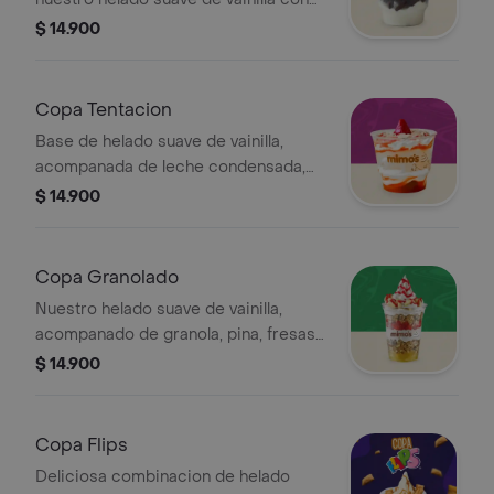
un toque de salsa de chocolate
$ 14.900
caliente, acompanado de chantilly y
una cereza
Copa Tentacion
Base de helado suave de vainilla,
acompanada de leche condensada,
galleta Macarena y fresas en almibar
$ 14.900
Copa Granolado
Nuestro helado suave de vainilla,
acompanado de granola, pina, fresas
y banano; con un toque de salsa de
$ 14.900
frutos rojos
Copa Flips
Deliciosa combinacion de helado