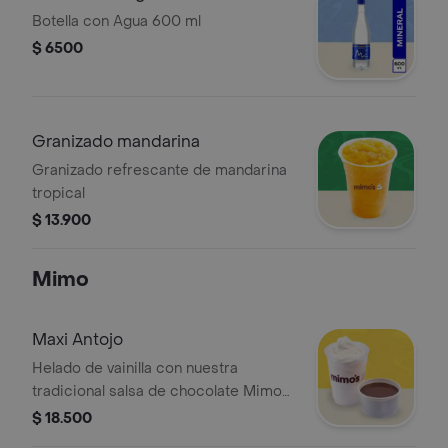
Botella con Agua 600 ml
$ 6500
Granizado mandarina
Granizado refrescante de mandarina
tropical
$ 13.900
Mimo
Maxi Antojo
Helado de vainilla con nuestra
tradicional salsa de chocolate Mimos,
ideal para los amantes del buen
$ 18.500
chocolate