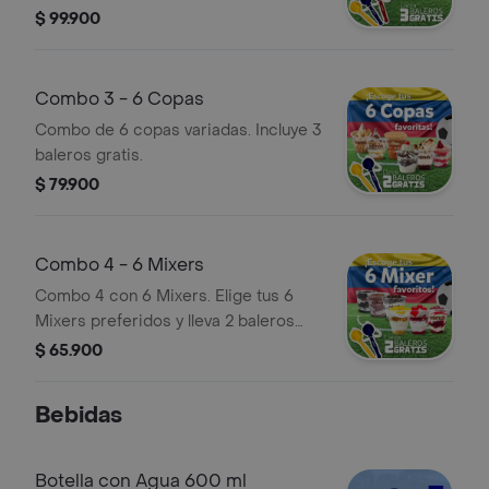
$ 99.900
Combo 3 - 6 Copas
Combo de 6 copas variadas. Incluye 3
baleros gratis.
$ 79.900
Combo 4 - 6 Mixers
Combo 4 con 6 Mixers. Elige tus 6
Mixers preferidos y lleva 2 baleros
GRATIS.
$ 65.900
Bebidas
Botella con Agua 600 ml