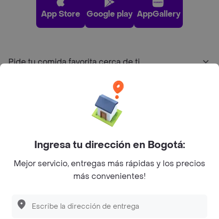
App Store
Google play
AppGallery
Pide tu comida favorita cerca de ti
Categorías
Únete a Rappi
Ingresa tu dirección en Bogotá:
Sobre Rappi
Mejor servicio, entregas más rápidas y los precios
más convenientes!
Facebook
Twitter
Instagram
©
2026
Rappi Inc. All rights reserved.