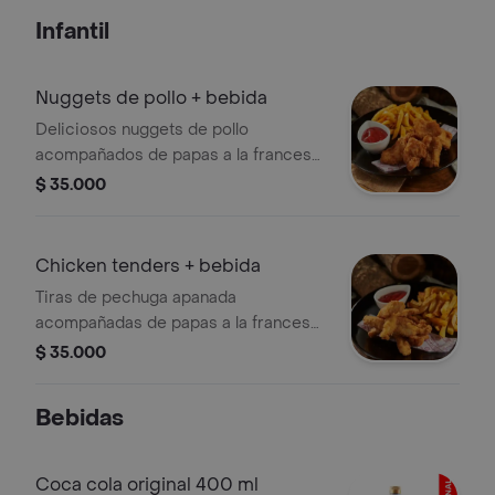
Infantil
Nuggets de pollo + bebida
Deliciosos nuggets de pollo
acompañados de papas a la francesa
y jugo del valle.
$ 35.000
Chicken tenders + bebida
Tiras de pechuga apanada
acompañadas de papas a la francesa.
miel y salsa de tomate, incluye juguito
$ 35.000
del valle
Bebidas
Coca cola original 400 ml