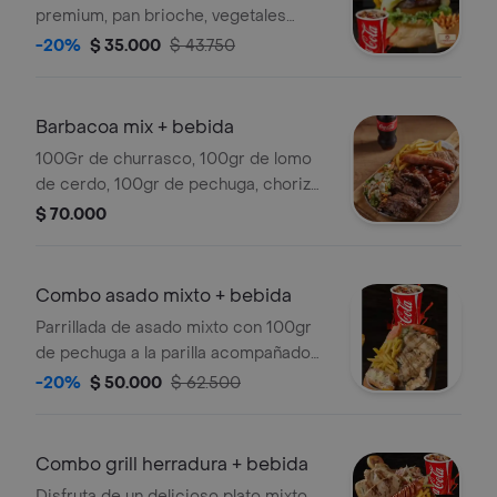
premium, pan brioche, vegetales
frescos, queso costeño, queso
-20%
$ 35.000
$ 43.750
cheedar, chorizo antioqueño en
reducción de cocacola y salsa de
pimentones ahumados con papas y
Barbacoa mix + bebida
coca cola 250ml.
100Gr de churrasco, 100gr de lomo
de cerdo, 100gr de pechuga, chorizo
artesanal, ensalada de la casa, papas
$ 70.000
a la francesa y coca cola 250ml.
Combo asado mixto + bebida
Parrillada de asado mixto con 100gr
de pechuga a la parilla acompañado
de 1 chorizo artesanal, 150gr de
-20%
$ 50.000
$ 62.500
papas a la francesa, ensalada de la
casa, madurito con queso costeño y
coca cola 250ml
Combo grill herradura + bebida
Disfruta de un delicioso plato mixto