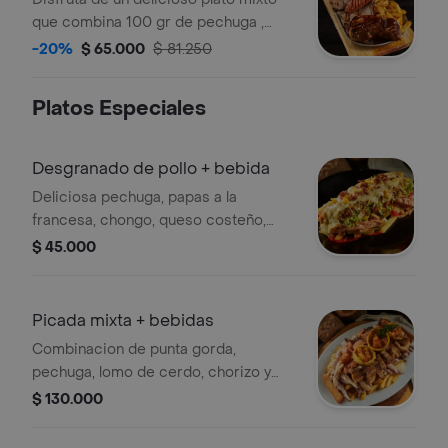
que combina 100 gr de pechuga ,
100gr de lomo de cerdo, chorizo y
-20%
$ 65.000
$ 81.250
150gr de costilla en salsa bbq,
acompañado de papas a la francesa,
Platos Especiales
ensalada y coca cola 250ml.
Desgranado de pollo + bebida
Deliciosa pechuga, papas a la
francesa, chongo, queso costeño,
lechuga, salsas de la casa, gratinado,
$ 45.000
maiz. Incluye bebida coca cola 250ml
Picada mixta + bebidas
Combinacion de punta gorda,
pechuga, lomo de cerdo, chorizo y
chicharron, acompañado de papas a
$ 130.000
la francesa, y canasticas de patacon
con hogao, croquetas de yuca y