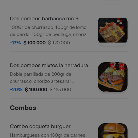
madurito con queso costeño,
ensalada de la casa y coca cola
250ml cada una.
Dos combos barbacoa mix +
bebida
100Gr de churrasco, 100gr de lomo
de cerdo, 100gr de pechuga, chorizo
artesanal, ensalada de la casa y papas
-17%
$ 100.000
$ 120.000
a la francesa, incluye coca cola
250ml.
Dos combos mixtos la herradura
+ bebidas
Doble parrillada de 200gr de
churrasco, chorizo artesanal,
ensalada de la casa, papas a la
-20%
$ 100.000
$ 125.000
francesa y 2 coca cola 250ml.
Combos
Combo coqueta burguer
Hamburguesa con 150gr de carnes