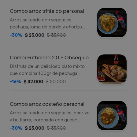
ahumados con chorizo y tocineta.
Acompañado de porción de papas y
Combo arroz trifásico personal
coca cola 250ml cada uno.
Arroz salteado con vegetales,
pechuga, lomo de cerdo y chorizo.
Incluye porcion de papas a la
-30%
$ 25.000
$ 35.900
francesa y coca cola 250ml.
Combi Futbolero 2.0 + Obsequio
Disfruta de un delicioso plato mixto
que combina 100gr de pechuga,
100gr de lomo de cerdo, chorizo
-16%
$ 42.000
$ 50.000
artesanal, acompañado de papas a la
francesa, maduro con queso costeño,
ensalada de la casa y coca cola
Combo arroz costeño personal
250ml. Lleva gratis un llavero
Arroz salteado con vegetales, chorizo
mundialista coleccionable de coca
y butifarra, coronado con queso
cola.
costeño frito y hogao. Incluye porcion
-30%
$ 25.000
$ 35.900
de papas y coca cola 250ml