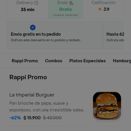
Delivery
Envío
Calificación
Gratis
3.9
35 min
(nuevos usuarios)
Envío gratis en tu pedido
Hasta 62% 
Disfruta este descuento en tu pedido y recíbelo
Disfruta este de
en minutos.
en minutos.
Rappi Promo
Combos
Platos Especiales
Hamburg
Rappi Promo
La Imperial Burguer
Pan brioche de papa, suave y
esponjoso, con una irresistible salsa
de ajo parmesano en su interior, una
-62%
$ 15.900
$ 42.000
jugosa carne premium, acompañada
de un espectacular queso mozzarella