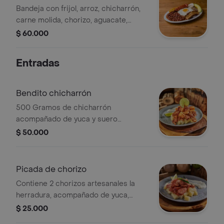
Bandeja con frijol, arroz, chicharrón,
carne molida, chorizo, aguacate,
huevo frito, tajada madura, arepa.
$ 60.000
incluye coca cola 250ml
Entradas
Bendito chicharrón
500 Gramos de chicharrón
acompañado de yuca y suero
costeño.
$ 50.000
Picada de chorizo
Contiene 2 chorizos artesanales la
herradura, acompañado de yuca,
suero y limon.
$ 25.000