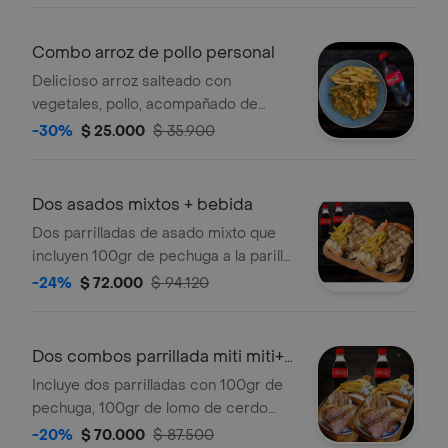
ahumados con chorizo y tocineta.
Acompañado de porcion de papas y
Combo arroz de pollo personal
coca cola 250ml
Delicioso arroz salteado con
vegetales, pollo, acompañado de
papas a la francesa y coca cola
-30%
$ 25.000
$ 35.900
250ml.
Dos asados mixtos + bebida
Dos parrilladas de asado mixto que
incluyen 100gr de pechuga a la parilla,
acompañado de 1 chorizo artesanal,
-24%
$ 72.000
$ 94.120
150gr de papas a la francesa,
ensalada de la casa, madurito con
queso costeño y 2 coca colas 250ml.
Dos combos parrillada miti miti+
bebidas
Incluye dos parrilladas con 100gr de
pechuga, 100gr de lomo de cerdo
acompañados de papas a la francesa,
-20%
$ 70.000
$ 87.500