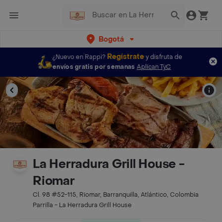
Bogotá
Regístrate
¿Nuevo en Rappi?
y disfruta de
envíos gratis por semanas
Aplican TyC
La Herradura Grill House -
Riomar
Cl. 98 #52-115, Riomar, Barranquilla, Atlántico, Colombia
Parrilla - La Herradura Grill House