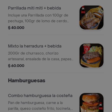
Parrillada miti miti + bebida
Incluye una Parrillada con 100gr de
pechuga, 100gr de lomo de cerdo
acompañados de papas a la francesa,
$ 40.000
madurito con queso costeño,
ensalada de la casa y coca cola
250ml.
Mixto la herradura + bebida
200Gr de churrasco, chorizo
artesanal, ensalada de la casa, papas
a la francesa y coca cola 250ml
$ 60.000
Hamburguesas
Combo hamburguesa la costeña
Pan de hamburguesa, carne a la
parilla, queso costeño frito, tocineta,