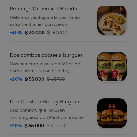
apanado con un crocante perfecto y
Pechuga Cremosa + Bebida
el toque dulce de la cebolla
Deliciosa pechuga a la parrilla en
caramelizada.
salsa bechamel, con queso
parmesano y tocineta. Acompañada
-40%
$ 30.000
$ 50.000
de papas a la francesa, ensalada de la
casa y coca cola 250ml
Dos combos coqueta burguer
Dos hamburguesas con 150gr de
carne premiun, pan brioche,
vegetales frescos, queso costeño,
-20%
$ 55.000
$ 68.750
queso cheedar, chorizo antioqueño
en reducción de cocacola y salsa de
pimentones ahumados con 2
Dos Combos Smoky Burguer
gaseosas coca cola 250ml y papas a
Dos combos que incluyen
la francesa.
hamburguesa con Pan tipo brioche,
Mayo siracha, Carne premium, Queso
-28%
$ 65.000
$ 90.000
chédar, Confitura de pimentones