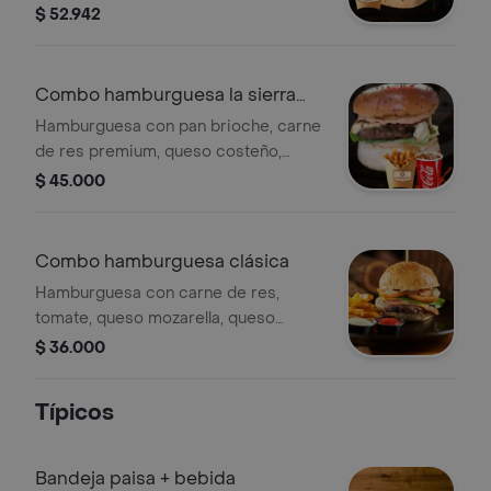
piña caramelizada , salsa tártara,
$ 52.942
tomate y lechuga + papas + coca cola
250ml
Combo hamburguesa la sierra
nevada
Hamburguesa con pan brioche, carne
de res premium, queso costeño,
tocineta en confitura de café,
$ 45.000
chimichurri, salsa de pimentón rojo
asado, lechuga y tomate + coca cola
original 250ml.
Combo hamburguesa clásica
Hamburguesa con carne de res,
tomate, queso mozarella, queso
cheedar y tocineta. acompañada de
$ 36.000
papas a la francesa coca cola 250ml
Típicos
Bandeja paisa + bebida