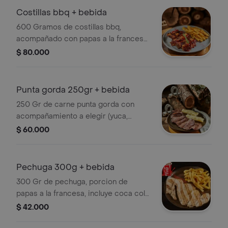
ensalada, ideal para 3 personas.
Costillas bbq + bebida
Incluye 3 bebidas coca cola 250ml
600 Gramos de costillas bbq,
acompañado con papas a la francesa
y ensalada de la casa. Incluye bebida
$ 80.000
coca cola 250ml
Punta gorda 250gr + bebida
250 Gr de carne punta gorda con
acompañamiento a elegir (yuca,
papas al vapor o porcion de papas a
$ 60.000
la francesa) y ensalada de la casa.
Pechuga 300g + bebida
300 Gr de pechuga, porcion de
papas a la francesa, incluye coca cola
250ml
$ 42.000