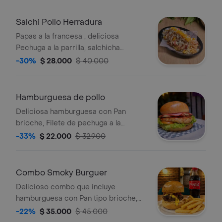
Salchi Pollo Herradura
Papas a la francesa , deliciosa
Pechuga a la parrilla, salchicha
manguera, lechuga fresca, queso
-30%
$ 28.000
$ 40.000
costeño , papa chongo, salsa tartara y
piña caramelizada.
Hamburguesa de pollo
Deliciosa hamburguesa con Pan
brioche, Filete de pechuga a la
parrilla, queso mozzarella, jamon,
-33%
$ 22.000
$ 32.900
vegetales frescos y salsa tartara.
Combo Smoky Burguer
Delicioso combo que incluye
hamburguesa con Pan tipo brioche,
Mayo siracha, Carne premium, Queso
-22%
$ 35.000
$ 45.000
cheedar, Confitura de pimentones