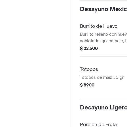
Desayuno Mexi
Burrito de Huevo
Burrito relleno con huev
achiotado, guacamole, fr
de gallo, queso y salsa 
$ 22.500
Totopos
Totopos de maíz 50 gr.
$ 8900
Desayuno Liger
Porción de Fruta