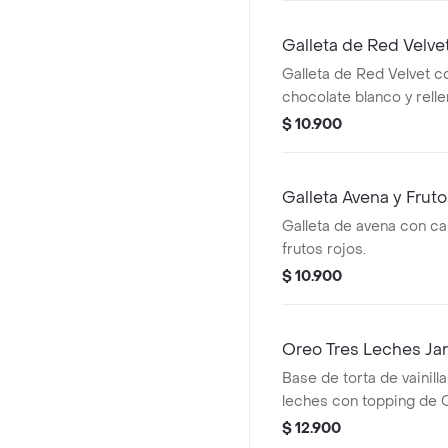
Galleta de Red Velve
Galleta de Red Velvet c
chocolate blanco y rell
Cheesecake.
$ 10.900
Galleta Avena y Frut
Galleta de avena con ca
frutos rojos.
$ 10.900
Oreo Tres Leches Jar
Base de torta de vainill
leches con topping de O
$ 12.900