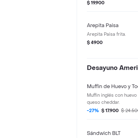
huevo frito.
$ 19.900
Arepita Paisa
Arepita Paisa frita.
$ 4900
Desayuno Ameri
Muffin de Huevo y To
Muffin inglés con huevo f
queso cheddar.
-27%
$ 17.900
$ 24.5
Sándwich BLT