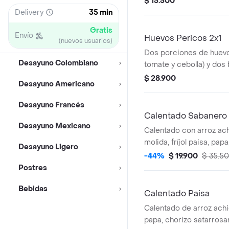
$ 15.500
Delivery
35 min
Gratis
Envío
Huevos Pericos 2x1
(nuevos usuarios)
Dos porciones de huevo
Desayuno Colombiano
tomate y cebolla) y dos
elección.
$ 28.900
Desayuno Americano
Desayuno Francés
Calentado Sabanero
Desayuno Mexicano
Calentado con arroz ac
molida, fríjol paisa, pa
Desayuno Ligero
cilantro.
-44%
$ 19.900
$ 35.5
Postres
Bebidas
Calentado Paisa
Calentado de arroz achio
papa, chorizo satarrosa