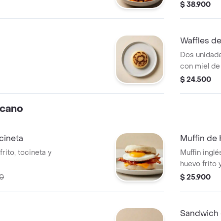
satarrosano,
$ 38.900
Waffles d
Dos unidade
con miel de
$ 24.500
cano
cineta
Muffin de
rito, tocineta y
Muffin ingl
huevo frito
00
$ 25.900
Sandwich 