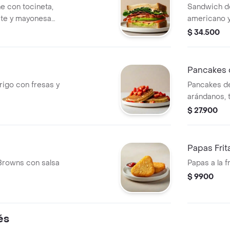
e con tocineta,
Sandwich d
ate y mayonesa
americano y 
$ 34.500
Pancakes 
rigo con fresas y
Pancakes de
arándanos, 
maple.
$ 27.900
Papas Frit
Browns con salsa
Papas a la 
$ 9900
és