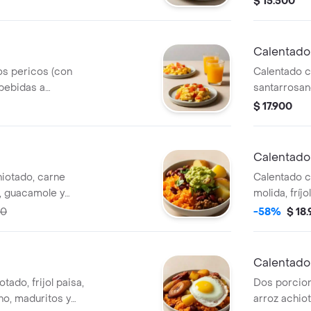
$ 15.500
Calentado
s pericos (con
Calentado c
 bebidas a
santarrosan
guacamole y
$ 17.900
Calentado
hiotado, carne
Calentado c
pa, guacamole y
molida, fríj
cilantro.
00
-58%
$ 18
Calentado
tado, frijol paisa,
Dos porcion
no, maduritos y
arroz achiot