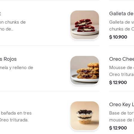
t
Galleta d
on chunks de
Galleta de v
eno de
chunks de O
$ 10.900
os Rojos
Oreo Chee
nela y relleno de
Mousse de 
Oreo tritura
$ 12.900
Oreo Key L
a bañada en tres
Base de tor
reo triturada.
mousse de l
$ 12.900