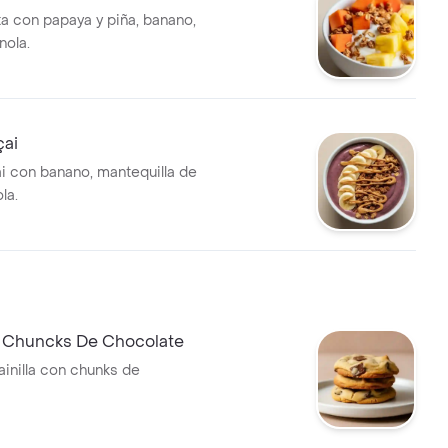
ta con papaya y piña, banano,
nola.
çai
i con banano, mantequilla de
la.
e Chuncks De Chocolate
ainilla con chunks de