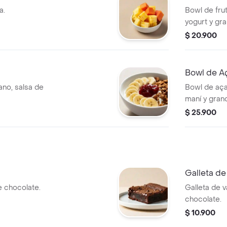
a.
Bowl de fru
yogurt y gra
$ 20.900
Bowl de A
no, salsa de
Bowl de aça
maní y grano
$ 25.900
Galleta d
 chocolate.
Galleta de v
chocolate.
$ 10.900