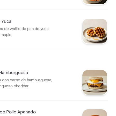
 maduritos y huevo frito.
e Yuca
s de waffle de pan de yuca
 maple.
 Hamburguesa
és con carne de hamburguesa,
 y queso cheddar.
de Pollo Apanado