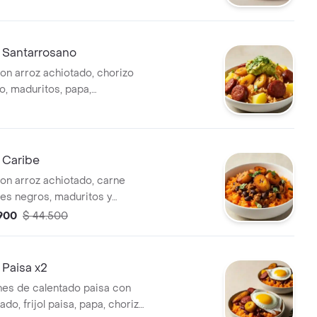
 Santarrosano
on arroz achiotado, chorizo
o, maduritos, papa,
 cilantro.
 Caribe
on arroz achiotado, carne
oles negros, maduritos y
.900
$ 44.500
 Paisa x2
es de calentado paisa con
ado, frijol paisa, papa, chorizo