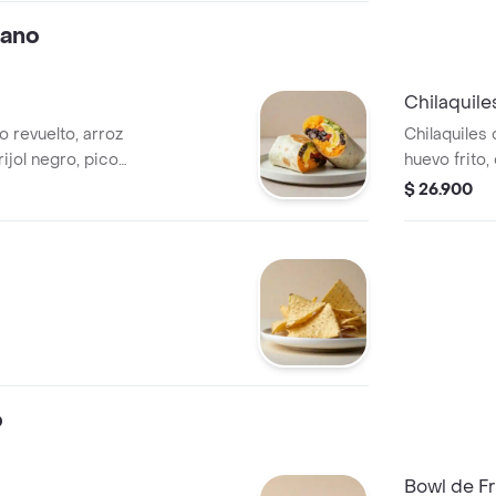
cano
Chilaquile
o revuelto, arroz
Chilaquiles 
ijol negro, pico
huevo frito,
verde.
$ 26.900
o
Bowl de Fr