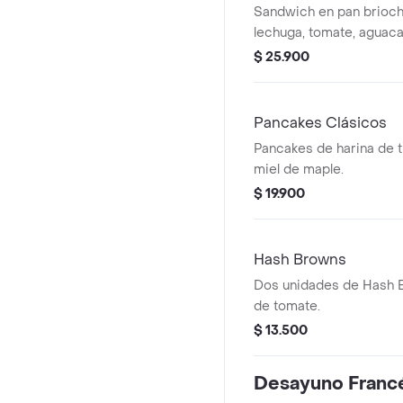
Sandwich en pan brioch
lechuga, tomate, aguac
picante.
$ 25.900
Pancakes Clásicos
Pancakes de harina de t
miel de maple.
$ 19.900
Hash Browns
Dos unidades de Hash 
de tomate.
$ 13.500
Desayuno Franc