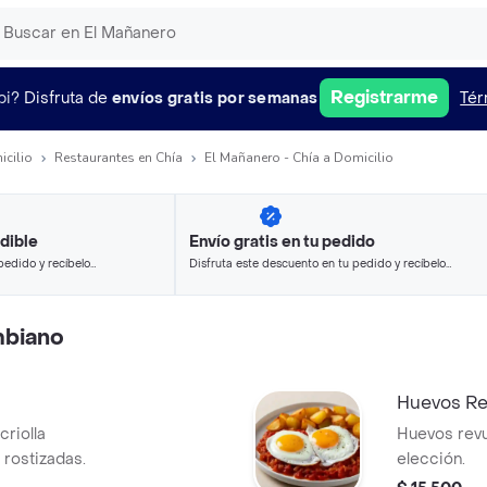
Registrarme
pi?
Disfruta de
envíos gratis por semanas
Tér
icilio
Restaurantes en Chía
El Mañanero - Chía a Domicilio
dible
Envío gratis en tu pedido
pedido y recíbelo
Disfruta este descuento en tu pedido y recíbelo
en minutos.
biano
Huevos Re
criolla
Huevos revu
rostizadas.
elección.