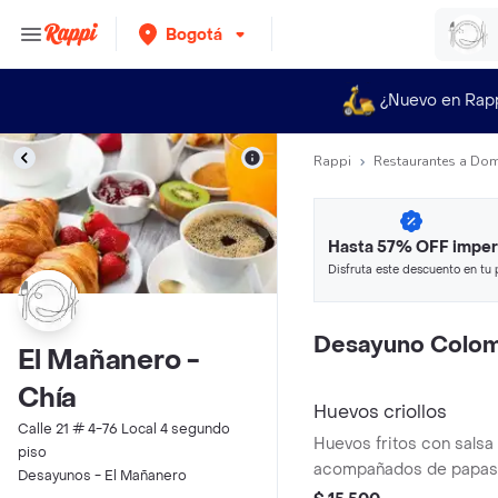
Bogotá
¿Nuevo en Rap
Rappi
Restaurantes a Dom
Hasta 57% OFF imper
Disfruta este descuento en tu 
en minutos.
Desayuno Colom
El Mañanero -
Chía
Huevos criollos
Calle 21 # 4-76 Local 4 segundo
Huevos fritos con salsa 
piso
acompañados de papas 
Desayunos - El Mañanero