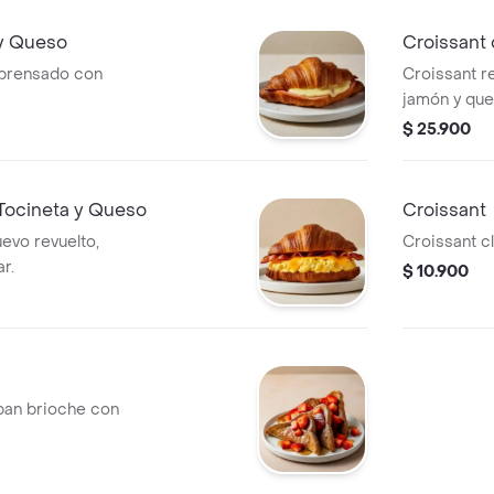
y Queso
Croissant
 prensado con
Croissant r
jamón y que
$ 25.900
 Tocineta y Queso
Croissant
uevo revuelto,
Croissant cl
r.
$ 10.900
pan brioche con