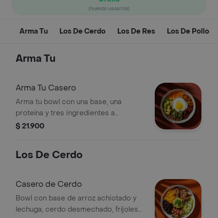
(nuevos usuarios)
Arma Tu
Los De Cerdo
Los De Res
Los De Pollo
Arma Tu
Arma Tu Casero
Arma tu bowl con una base, una
proteína y tres ingredientes a
elección.
$ 21.900
Los De Cerdo
Casero de Cerdo
Bowl con base de arroz achiotado y
lechuga, cerdo desmechado, fríjoles