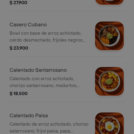
negros, pico de gallo y guacamole.
$ 27.900
Casero Cubano
Bowl con base de arroz achiotado,
cerdo desmechado, fríjoles negros,
maduritos y guacamole.
$ 23.900
Calentado Santarrosano
Calentado con arroz achiotado,
chorizo santarrosano, maduritos,
papa, guacamole y cilantro (todo
$ 18.500
viene revuelto).
Calentado Paisa
Calentado de arroz achiotado, chorizo
satarrosano, frijol paisa, papa,