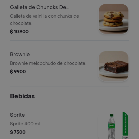
Galleta de Chuncks De
Chocolate
Galleta de vainilla con chunks de
chocolate.
$ 10.900
Brownie
Brownie melcochudo de chocolate.
$ 9900
Bebidas
Sprite
Sprite 400 ml
$ 7500