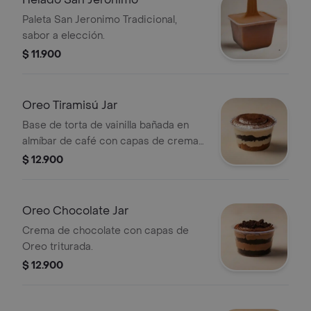
Paleta San Jeronimo Tradicional,
sabor a elección.
$ 11.900
Oreo Tiramisú Jar
Base de torta de vainilla bañada en
almíbar de café con capas de crema
de tiramisú y Oreo.
$ 12.900
Oreo Chocolate Jar
Crema de chocolate con capas de
Oreo triturada.
$ 12.900