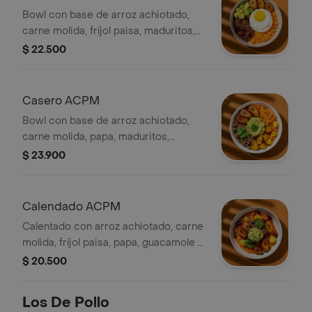
Bowl con base de arroz achiotado,
carne molida, fríjol paisa, maduritos,
aguacate y huevo frito.
$ 22.500
Casero ACPM
Bowl con base de arroz achiotado,
carne molida, papa, maduritos,
guacamole y cilantro.
$ 23.900
Calendado ACPM
Calentado con arroz achiotado, carne
molida, fríjol paisa, papa, guacamole y
cilantro (todo viene revuelto).
$ 20.500
Los De Pollo