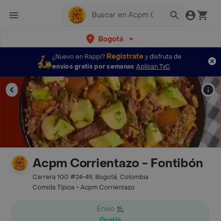
Bogotá
Regístrate
¿Nuevo en Rappi?
y disfruta de
envíos gratis por semanas
Aplican TyC
Acpm Corrientazo - Fontibón
Carrera 100 #24-49, Bogotá, Colombia
Comida Típica - Acpm Corrientazo
Envío
Gratis