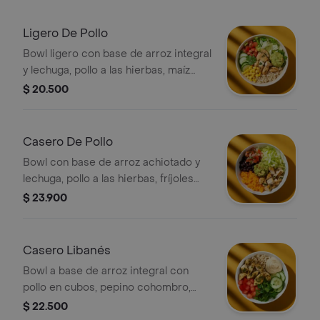
Ligero De Pollo
Bowl ligero con base de arroz integral
y lechuga, pollo a las hierbas, maíz
tierno, pepino, tomate, guacamole y
$ 20.500
cilantro.
Casero De Pollo
Bowl con base de arroz achiotado y
lechuga, pollo a las hierbas, fríjoles
negros, pico de gallo y guacamole.
$ 23.900
Casero Libanés
Bowl a base de arroz integral con
pollo en cubos, pepino cohombro,
tomate, hummus de garbanzos y un
$ 22.500