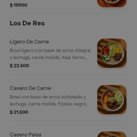
maduritos, huevo frito y hogao (todo
$ 19.900
viene revuelto).
Los De Res
Ligero De Carne
Bowl ligero con base de arroz integral
y lechuga, carne molida, maíz tierno,
pepino, tomate, guacamole y cilantro.
$ 22.500
Casero De Carne
Bowl con base de arroz achiotado y
lechuga, carne molida, fríjoles negros,
pico de gallo y guacamole.
$ 21.500
Casero Paisa