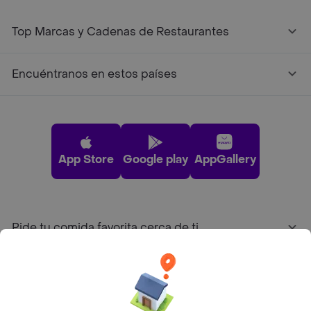
Top Marcas y Cadenas de Restaurantes
Encuéntranos en estos países
App Store
Google play
AppGallery
Pide tu comida favorita cerca de ti
Categorías