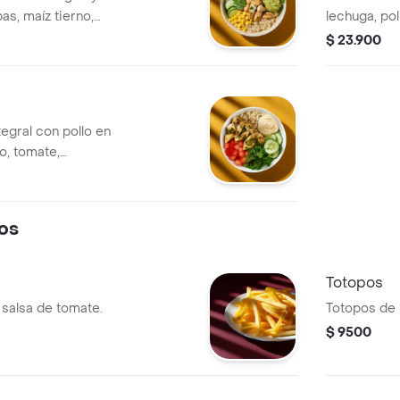
bas, maíz tierno,
lechuga, poll
le y cilantro.
negros, pic
$ 23.900
egral con pollo en
, tomate,
 un toque de
os
Totopos
 salsa de tomate.
Totopos de 
$ 9500