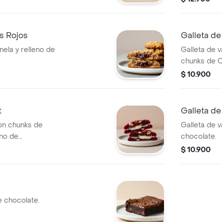
os Rojos
Galleta d
nela y relleno de
Galleta de v
chunks de O
$ 10.900
t
Galleta d
on chunks de
Galleta de v
eno de
chocolate.
$ 10.900
 chocolate.