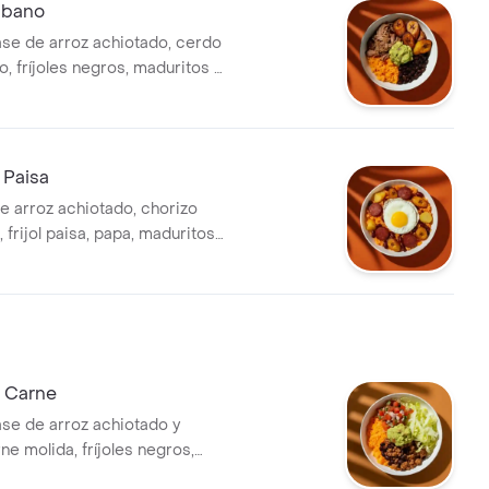
ubano
se de arroz achiotado, cerdo
 fríjoles negros, maduritos y
 Paisa
e arroz achiotado, chorizo
 frijol paisa, papa, maduritos,
y hogao (todo viene revuelto).
 Carne
se de arroz achiotado y
ne molida, fríjoles negros,
lo y guacamole.