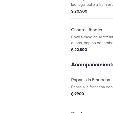
lechuga, pollo a las hier
pepino, tomate, guacamo
$ 20.500
Casero Libanés
Bowl a base de arroz int
cubos, pepino cohombro
hummus de garbanzos y
$ 22.500
perejil.
Acompañamient
Papas a la Francesa
Papas a la francesa con
$ 9900