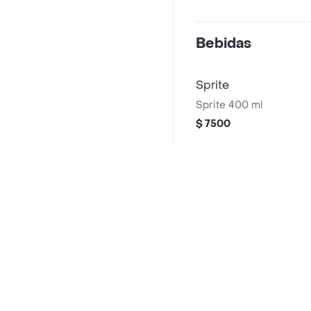
Bebidas
Sprite
Sprite 400 ml
$ 7500
Coca-Cola Original
Coca-Cola Original 250
$ 8500
Preguntas frecuentes
¿Acpm Corrientazo hace entrega a domicilio?
Agua Manantial Sin 