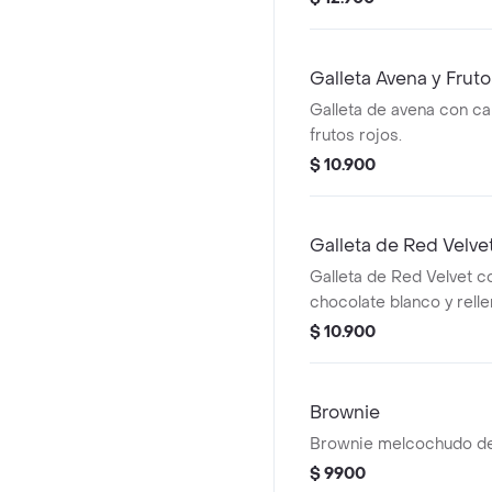
Galleta Avena y Frut
Galleta de avena con ca
frutos rojos.
$ 10.900
Galleta de Red Velve
Galleta de Red Velvet c
chocolate blanco y rell
Cheesecake.
$ 10.900
Brownie
Brownie melcochudo de
$ 9900