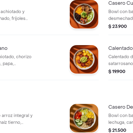
Casero C
 achiotado y
Bowl con ba
do, fríjoles
desmechado,
 guacamole.
guacamole.
$ 23.900
ano
Calentado
iotado, chorizo
Calentado d
, papa,
satarrosano,
odo viene
huevo frito 
$ 19.900
Casero De
arroz integral y
Bowl con ba
aíz tierno,
lechuga, car
le y cilantro.
pico de gal
$ 21.500