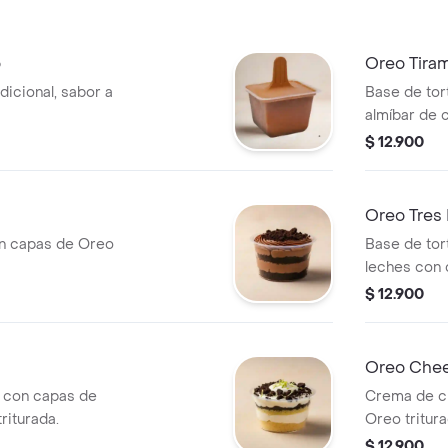
o
Oreo Tiram
dicional, sabor a
Base de tort
almíbar de 
tiramisú y O
$ 12.900
Oreo Tres 
n capas de Oreo
Base de tort
leches con 
$ 12.900
Oreo Chee
la con capas de
Crema de c
riturada.
Oreo tritura
$ 12.900