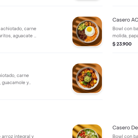
Casero A
 achiotado, carne
Bowl con ba
uritos, aguacate y
molida, pap
cilantro.
$ 23.900
hiotado, carne
pa, guacamole y
elto).
Casero De
arroz integral y
Bowl con ba