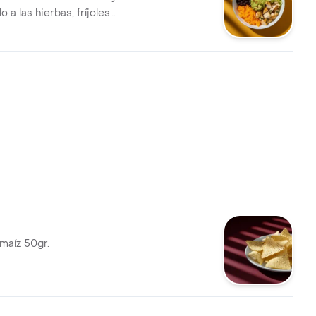
o a las hierbas, fríjoles
o de gallo y guacamole.
maíz 50gr.