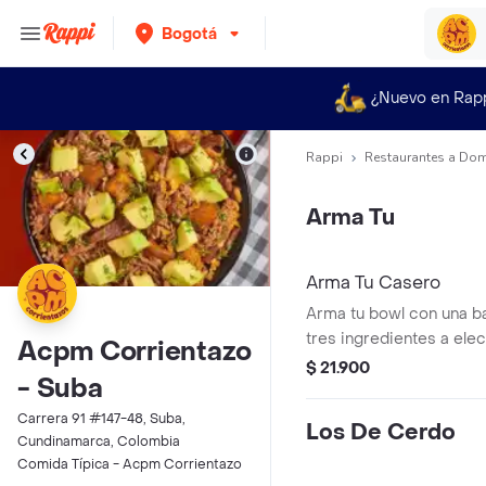
Bogotá
¿Nuevo en Rap
Rappi
Restaurantes a Dom
Arma Tu
Arma Tu Casero
Arma tu bowl con una ba
tres ingredientes a elec
Acpm Corrientazo
$ 21.900
- Suba
Carrera 91 #147-48, Suba,
Los De Cerdo
Cundinamarca, Colombia
Comida Típica - Acpm Corrientazo