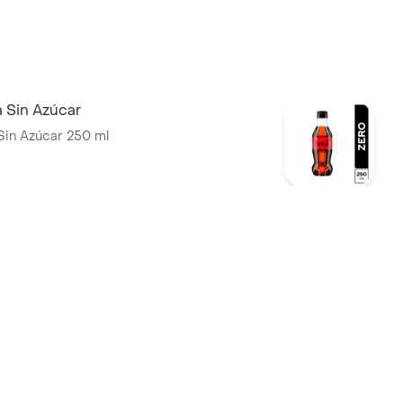
 Sin Azúcar
Sin Azúcar 250 ml
 Gas
tial Con Gas 300 ml
andarina