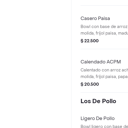
Casero Paisa
Bowl con base de arroz
molida, fríjol paisa, mad
huevo frito.
$ 22.500
Calendado ACPM
Calentado con arroz ac
molida, fríjol paisa, pa
cilantro (todo viene revu
$ 20.500
Los De Pollo
Ligero De Pollo
Bowl ligero con base de 