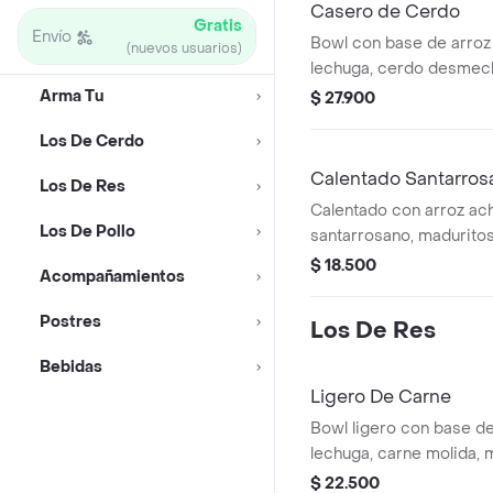
Casero de Cerdo
Gratis
Envío
Bowl con base de arroz
(nuevos usuarios)
lechuga, cerdo desmecha
negros, pico de gallo y
Arma Tu
$ 27.900
Los De Cerdo
Calentado Santarros
Los De Res
Calentado con arroz ach
Los De Pollo
santarrosano, maduritos
guacamole y cilantro (t
$ 18.500
Acompañamientos
revuelto).
Postres
Los De Res
Bebidas
Ligero De Carne
Bowl ligero con base de 
lechuga, carne molida, m
pepino, tomate, guacamo
$ 22.500