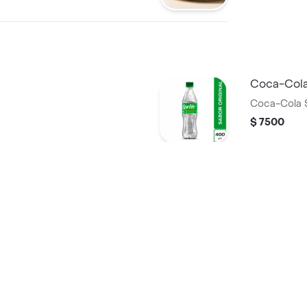
Coca-Cola
Coca-Cola 
$ 7500
Agua con
ml
Agua Manan
$ 7500
Gas
Jugo de M