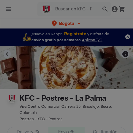
Bogotá
Regístrate
¿Nuevo en Rappi?
y disfruta de
envíos gratis por semanas
Aplican TyC
KFC - Postres - La Palma
Viva Centro Comercial, Carrera 25, Sincelejo, Sucre,
Colombia
Postres - KFC - Postres
Delivery
Envío
Calificación