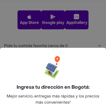
App Store
Google play
AppGallery
Pide tu comida favorita cerca de ti
Categorías
Únete a Rappi
Ingresa tu dirección en Bogotá:
Sobre Rappi
Mejor servicio, entregas más rápidas y los precios
más convenientes!
Facebook
Twitter
Instagram