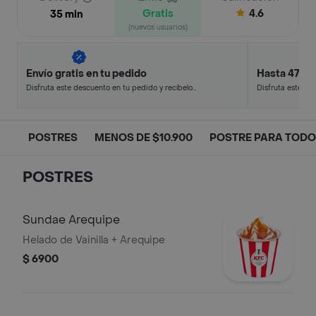
Gratis
4.6
35 min
(nuevos usuarios)
Envío gratis en tu pedido
Hasta 47% 
Disfruta este descuento en tu pedido y recíbelo
Disfruta este de
en minutos.
en minutos.
POSTRES
MENOS DE $10.900
POSTRE PARA TOD
POSTRES
Sundae Arequipe
Helado de Vainilla + Arequipe
$ 6900