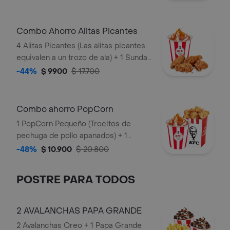
Combo Ahorro Alitas Picantes
4 Alitas Picantes (Las alitas picantes
equivalen a un trozo de ala) + 1 Sundae
de Arequipe
-44%
$ 9900
$ 17.700
Combo ahorro PopCorn
1 PopCorn Pequeño (Trocitos de
pechuga de pollo apanados) + 1
Sundae Arequipe
-48%
$ 10.900
$ 20.800
POSTRE PARA TODOS
2 AVALANCHAS PAPA GRANDE
2 Avalanchas Oreo + 1 Papa Grande