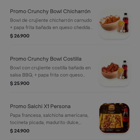
bañado en queso, acompañada de
papas fritas y bebida de 250ml.
Promo Crunchy Bowl Chicharrón
Bowl de crujiente chicharrón carnudo
+ papa frita bañada en queso cheddar
+ bebida de 250 ml.
$ 26.900
Promo Crunchy Bowl Costilla
Bowl con crujiente costilla bañada en
salsa BBQ, + papa frita con queso
cheddar + bebida 250ml
$ 25.900
Promo Salchi X1 Persona
Papa francesa, salchicha americana,
tocineta picada, madurito dulce,
cubos de queso frito, salsa de queso
$ 24.900
gratinado y salsas de la casa + bebida