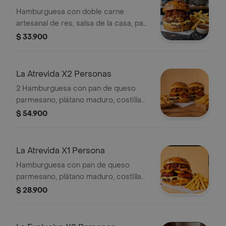
Hamburguesa con doble carne
artesanal de res, salsa de la casa, pan
de queso parmesano, tocineta y
$ 33.900
queso gratinado. Incluye papa frita.
La Atrevida X2 Personas
2 Hamburguesa con pan de queso
parmesano, plátano maduro, costilla
caramelizada, salsa de la casa,
$ 54.900
tocineta, carne artesanal de res y
queso gratinado. Incluye doble
porcion de papa frita.
La Atrevida X1 Persona
Hamburguesa con pan de queso
parmesano, plátano maduro, costilla
caramelizada, salsa de la casa,
$ 28.900
tocineta, carne artesanal de res y
queso gratinado. Incluye papa frita.