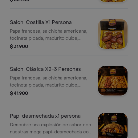
gratinado, salsas de la casa y trozos
de costilla BBQ.
Salchi Costilla X1 Persona
Papa francesa, salchicha americana,
tocineta picada, madurito dulce,
cubos de queso frito, salsa de queso
$ 31.900
gratinado, salsas de la casa y trozos
de costilla BBQ.
Salchi Clásica X2-3 Personas
Papa francesa, salchicha americana,
tocineta picada, madurito dulce,
cubos de queso frito, salsa de queso
$ 41.900
gratinado y salsas de la casa.
Papi desmechada x1 persona
Descubre una explosión de sabor con
nuestras mega papi-desmechada con