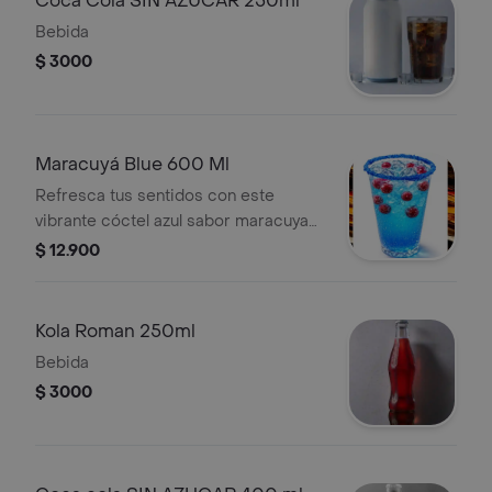
Coca Cola SIN AZUCAR 250ml
Bebida
$ 3000
Maracuyá Blue 600 Ml
Refresca tus sentidos con este
vibrante cóctel azul sabor maracuya
adornado con bolas explosvas de
$ 12.900
chicle y un borde de azúcar azul
agridulce. ¡Puro placer refrescante!
Kola Roman 250ml
Bebida
$ 3000