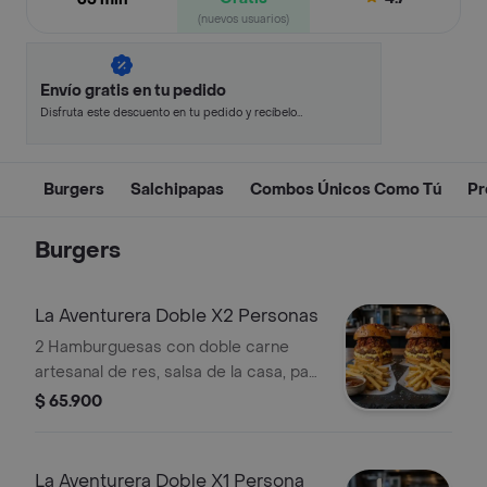
(nuevos usuarios)
Envío gratis en tu pedido
Disfruta este descuento en tu pedido y recíbelo
en minutos.
Burgers
Salchipapas
Combos Únicos Como Tú
Pr
Burgers
La Aventurera Doble X2 Personas
2 Hamburguesas con doble carne
artesanal de res, salsa de la casa, pan
de queso parmesano, tocineta y
$ 65.900
queso gratinado. Incluye 2 porciones
papa frita.
La Aventurera Doble X1 Persona