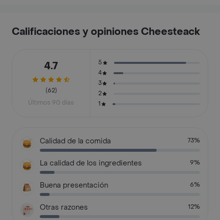
Calificaciones y opiniones Cheesteack
5
4.7
4
3
(62)
2
Últimos 90 días
1
Calidad de la comida
73%
La calidad de los ingredientes
9%
Buena presentación
6%
Otras razones
12%