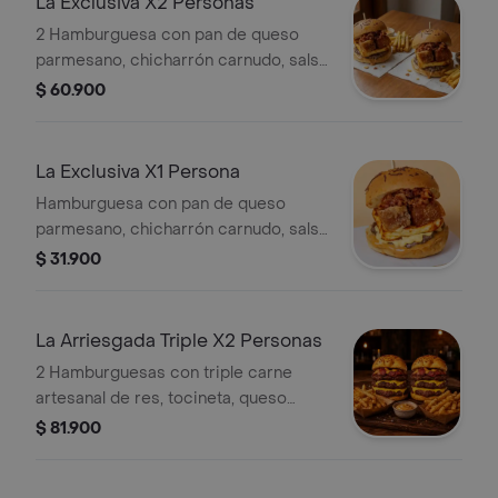
La Exclusiva X2 Personas
2 Hamburguesa con pan de queso
parmesano, chicharrón carnudo, salsa
de la casa, queso frito en miel,
$ 60.900
tocineta, mix crocante, carne
artesanal de res y queso gratinado.
Incluye 2 porciones papa frita.
La Exclusiva X1 Persona
Hamburguesa con pan de queso
parmesano, chicharrón carnudo, salsa
de la casa, queso frito en miel,
$ 31.900
tocineta, mix crocante, carne
artesanal de res y queso gratinado.
Incluye papa frita.
La Arriesgada Triple X2 Personas
2 Hamburguesas con triple carne
artesanal de res, tocineta, queso
gratinado, pan de queso parmesano y
$ 81.900
salsa de la casa. Incluye 2 porciones
papa frita.