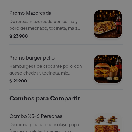
250ml
Promo Mazorcada
Deliciosa mazorcada con carne y
pollo desmechado, tocineta, maiz
dulce, papa cabello de angel bañada
$ 23.900
en salsa de la casa + bebida 250ml
Promo burger pollo
Hamburgesa de crocante pollo con
queso cheddar, tocineta, mix
crocante, pan artesanal de queso,
$ 21.900
salsa de la ca acompañada de papas
a la francesa + bebida 250ml.
Combos para Compartir
Combo X5-6 Personas
Deliciosa picada que incluye papa
francesa, salchicha americana,