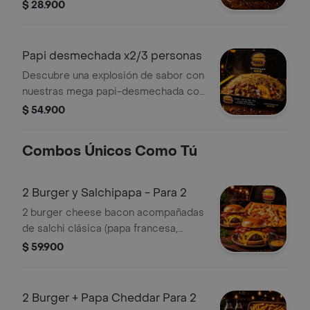
papas fritas crujientes, maíz tierno,
$ 28.900
carne y pollo demechado, tocineta y
salsa de la casa acompañada de papa
cabello de angel. ¡Irresistible! ideal
Papi desmechada x2/3 personas
para 1 persona.
Descubre una explosión de sabor con
nuestras mega papi-desmechada con
papas fritas crujientes, maíz tierno,
$ 54.900
carne y pollo demechado, tocineta y
salsa de la casa acompañada de papa
Combos Únicos Como Tú
cabello de angel. ¡Irresistible! ideal
para 2 - 3 personas.
2 Burger y Salchipapa - Para 2
2 burger cheese bacon acompañadas
de salchi clásica (papa francesa,
salchicha americana, tocineta,
$ 59.900
madurito, queso frito y salsas).
2 Burger + Papa Cheddar Para 2