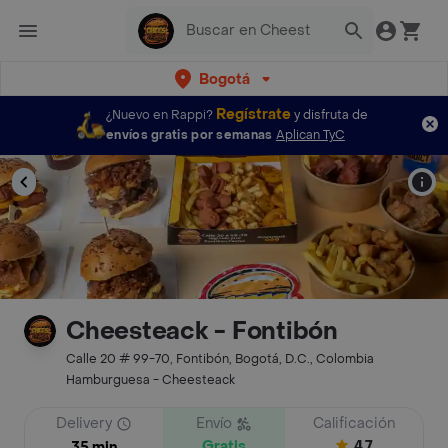
Bogotá
Regístrate
¿Nuevo en Rappi?
y disfruta de
envíos gratis por semanas
Aplican TyC
Cheesteack - Fontibón
Calle 20 # 99-70, Fontibón, Bogotá, D.C., Colombia
Hamburguesa - Cheesteack
Delivery
Envío
Calificación
Gratis
4.7
35 min