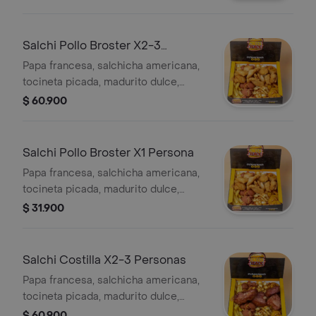
gratinado, salsas de la casa y trozos
de chicharrón carnudo.
Salchi Pollo Broster X2-3
Personas
Papa francesa, salchicha americana,
tocineta picada, madurito dulce,
cubos de queso frito, salsa de queso
$ 60.900
gratinado, salsas de la casa y trozos
de pollo broaster bañados en salsa de
la casa.
Salchi Pollo Broster X1 Persona
Papa francesa, salchicha americana,
tocineta picada, madurito dulce,
cubos de queso frito, salsa de queso
$ 31.900
gratinado, salsas de la casa y trozos
de pollo broaster bañados en salsa de
la casa.
Salchi Costilla X2-3 Personas
Papa francesa, salchicha americana,
tocineta picada, madurito dulce,
cubos de queso frito, salsa de queso
$ 60.900