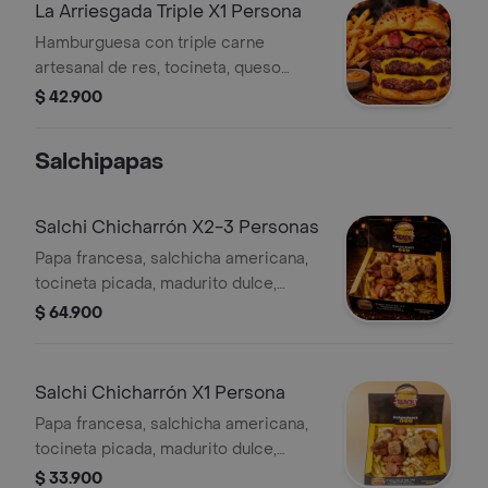
La Arriesgada Triple X1 Persona
Hamburguesa con triple carne
artesanal de res, tocineta, queso
gratinado, pan de queso parmesano y
$ 42.900
salsa de la casa. Incluye papa frita.
Salchipapas
Salchi Chicharrón X2-3 Personas
Papa francesa, salchicha americana,
tocineta picada, madurito dulce,
cubos de queso frito, salsa de queso
$ 64.900
gratinado, salsas de la casa y trozos
de chicharrón carnudo.
Salchi Chicharrón X1 Persona
Papa francesa, salchicha americana,
tocineta picada, madurito dulce,
cubos de queso frito, salsa de queso
$ 33.900