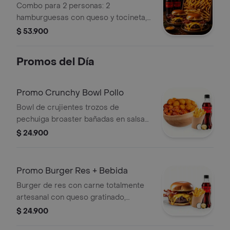
Combo para 2 personas: 2
hamburguesas con queso y tocineta,
papas a la francesa con queso
$ 53.900
cheddar y tocineta + 2 bebidas de
250ml.
Promos del Día
Promo Crunchy Bowl Pollo
Bowl de crujientes trozos de
pechuiga broaster bañadas en salsa
de la casa + papa frita con queso
$ 24.900
cheddar + bebida 250ml + salsas
Promo Burger Res + Bebida
Burger de res con carne totalmente
artesanal con queso gratinado,
tocineta salsa de la casa, mix
$ 24.900
crocante de queso y pan artesanal