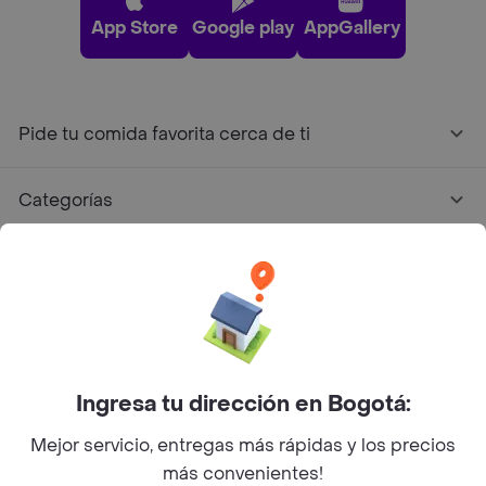
App Store
Google play
AppGallery
Pide tu comida favorita cerca de ti
Categorías
Únete a Rappi
Sobre Rappi
Facebook
Twitter
Instagram
Ingresa tu dirección en Bogotá:
Mejor servicio, entregas más rápidas y los precios
©
2026
Rappi Inc. All rights reserved.
más convenientes!