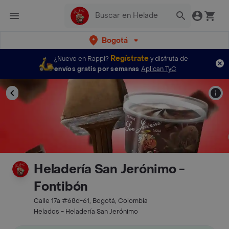
Bogotá
Regístrate
¿Nuevo en Rappi?
y disfruta de
envíos gratis por semanas
Aplican TyC
Heladería San Jerónimo -
Fontibón
Calle 17a #68d-61, Bogotá, Colombia
Helados - Heladería San Jerónimo