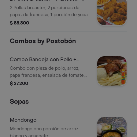
Yuca + Patacones
2 Pollos broaster, 2 porciones de
papa a la francesa, 1 porción de yuca,
2 patacones , arepa y 4 limonadas
$ 88.800
naturales 16,1 oz.
Combos by Postobón
Combo Bandeja con Pollo +
Colombiana 400 ml
Combo con pieza de pollo, arroz,
papa francesa, ensalada de tomate,
cebolla y lechuga. Incluye Colombiana
$ 27.200
de 400 ml.
Sopas
Mondongo
Mondongo con porción de arroz
blanco y aguacate.