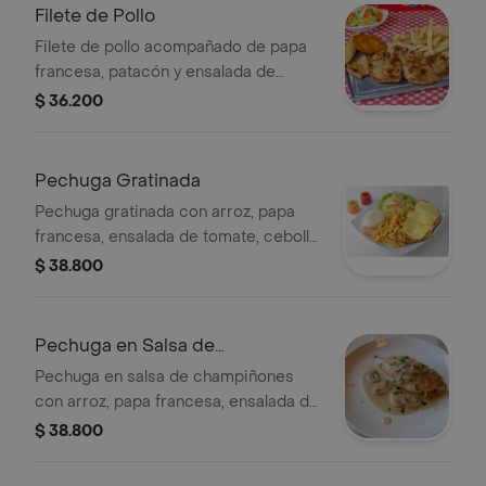
Filete de Pollo
Filete de pollo acompañado de papa
francesa, patacón y ensalada de
lechuga, tomate y zanahoria.
$ 36.200
Pechuga Gratinada
Pechuga gratinada con arroz, papa
francesa, ensalada de tomate, cebolla
y lechuga.
$ 38.800
Pechuga en Salsa de
Champiñones
Pechuga en salsa de champiñones
con arroz, papa francesa, ensalada de
tomate, cebolla y lechuga.
$ 38.800