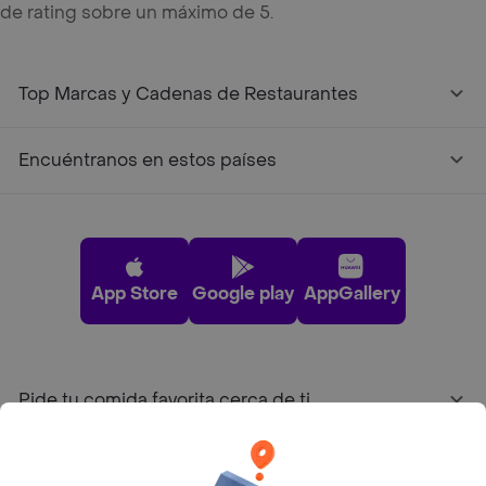
de rating sobre un máximo de 5.
Top Marcas y Cadenas de Restaurantes
Encuéntranos en estos países
App Store
Google play
AppGallery
Pide tu comida favorita cerca de ti
Categorías