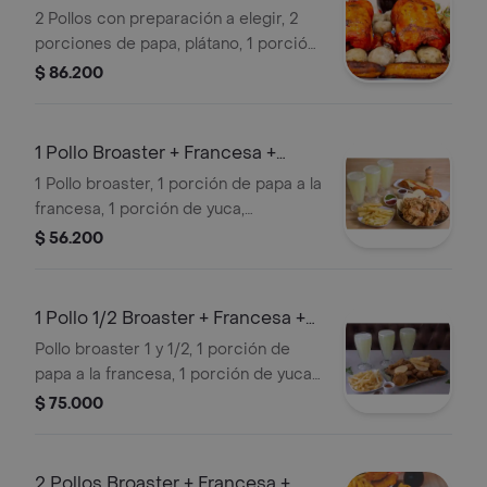
+limonada
2 Pollos con preparación a elegir, 2
porciones de papa, plátano, 1 porción
de yuca y 4 limonadas naturales 16,1
$ 86.200
oz.
1 Pollo Broaster + Francesa +
Yuca + Patacones
1 Pollo broaster, 1 porción de papa a la
francesa, 1 porción de yuca,
patacones, arepa y 3 limonadas
$ 56.200
naturales 16,1 oz.
1 Pollo 1/2 Broaster + Francesa +
Yuca + Patacón
Pollo broaster 1 y 1/2, 1 porción de
papa a la francesa, 1 porción de yuca,
patacones, arepa y 3 limonadas
$ 75.000
naturales 16,1 oz.
2 Pollos Broaster + Francesa +