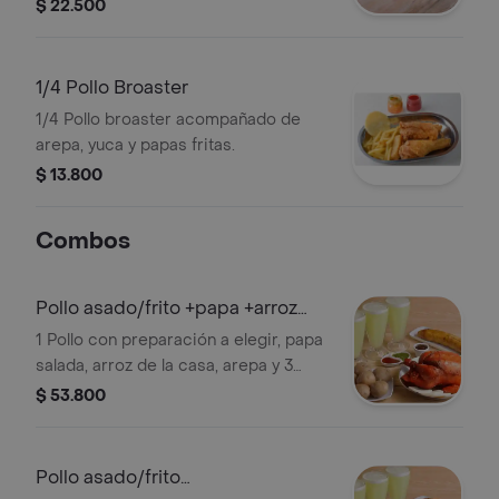
$ 22.500
1/4 Pollo Broaster
1/4 Pollo broaster acompañado de
arepa, yuca y papas fritas.
$ 13.800
Combos
Pollo asado/frito +papa +arroz
+limondas
1 Pollo con preparación a elegir, papa
salada, arroz de la casa, arepa y 3
limonadas naturales 16,1 oz.
$ 53.800
Pollo asado/frito