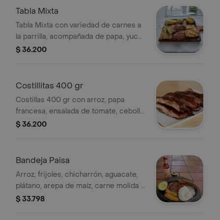
Tabla Mixta
Tabla Mixta con variedad de carnes a
la parrilla, acompañada de papa, yuca
y arepa.
$ 36.200
Costillitas 400 gr
Costillas 400 gr con arroz, papa
francesa, ensalada de tomate, cebolla
y lechuga.
$ 36.200
Bandeja Paisa
Arroz, frijoles, chicharrón, aguacate,
plátano, arepa de maíz, carne molida y
huevo frito.
$ 33.798