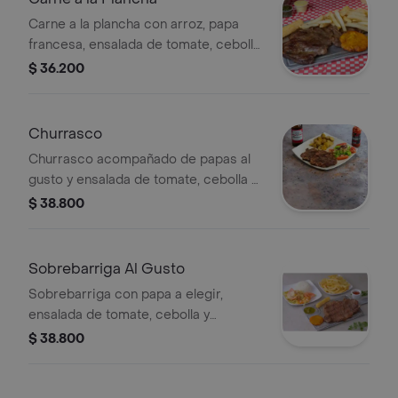
Carne a la plancha con arroz, papa
francesa, ensalada de tomate, cebolla
y lechuga.
$ 36.200
Churrasco
Churrasco acompañado de papas al
gusto y ensalada de tomate, cebolla y
lechuga.
$ 38.800
Sobrebarriga Al Gusto
Sobrebarriga con papa a elegir,
ensalada de tomate, cebolla y
lechuga.
$ 38.800