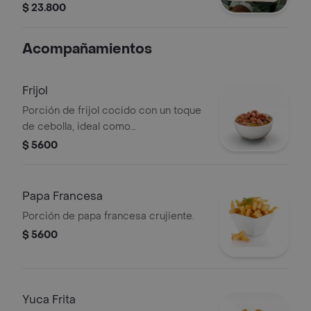
cebolla y lechuga.
$ 23.800
Acompañamientos
Frijol
Porción de frijol cocido con un toque
de cebolla, ideal como
acompañamiento.
$ 5600
Papa Francesa
Porción de papa francesa crujiente.
$ 5600
Yuca Frita