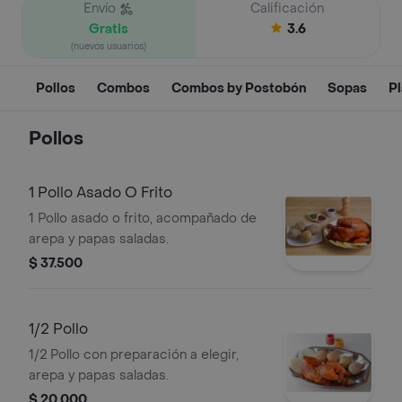
Envío
Calificación
Gratis
3.6
(nuevos usuarios)
Pollos
Combos
Combos by Postobón
Sopas
Pl
Pollos
1 Pollo Asado O Frito
1 Pollo asado o frito, acompañado de
arepa y papas saladas.
$ 37.500
1/2 Pollo
1/2 Pollo con preparación a elegir,
arepa y papas saladas.
$ 20.000