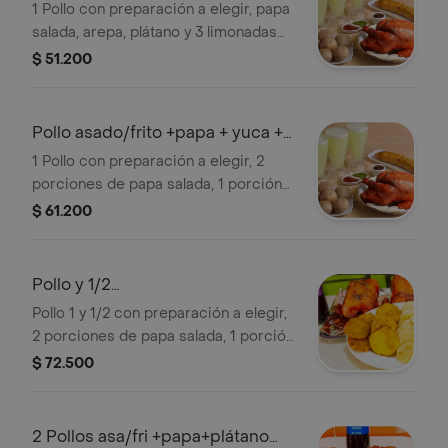
+papa+plátano+limonada
1 Pollo con preparación a elegir, papa
salada, arepa, plátano y 3 limonadas
naturales 16,1 oz.
$ 51.200
Pollo asado/frito +papa + yuca +
plátano
1 Pollo con preparación a elegir, 2
porciones de papa salada, 1 porción
de yuca, plátano y 3 limonadas
$ 61.200
naturales 16,1 oz.
Pollo y 1/2
as/fri+papa+yuca+limonada
Pollo 1 y 1/2 con preparación a elegir,
2 porciones de papa salada, 1 porción
de yuca, plátano con queso, bocadillo
$ 72.500
y 3 limonadas naturales 16,1 oz.
2 Pollos asa/fri +papa+plátano