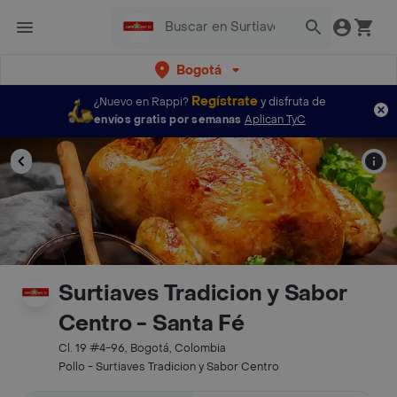
Bogotá
Regístrate
¿Nuevo en Rappi?
y disfruta de
envíos gratis por semanas
Aplican TyC
Surtiaves Tradicion y Sabor
Centro - Santa Fé
Cl. 19 #4-96, Bogotá, Colombia
Pollo - Surtiaves Tradicion y Sabor Centro