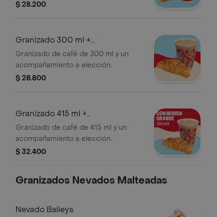
presentación del Cappuccino puede
$ 28.200
variar significativamente tras 5
minutos de haber sido preparado y/o
durante el transporte para pedidos a
Granizado 300 ml +
domicilio.
Acompañamiento
Granizado de café de 300 ml y un
acompañamiento a elección.
$ 28.800
Granizado 415 ml +
Acompañamiento
Granizado de café de 415 ml y un
acompañamiento a elección.
$ 32.400
Granizados Nevados Malteadas
Nevado Baileys