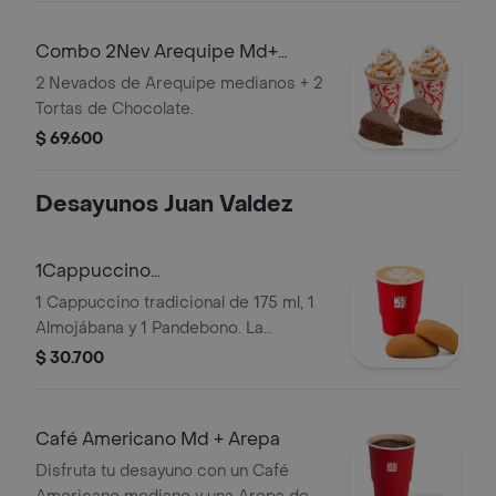
haber sido preparado y/o durante el
transporte para pedidos a domicilio.
Combo 2Nev Arequipe Md+
2TortasChocolate
2 Nevados de Arequipe medianos + 2
Tortas de Chocolate.
$ 69.600
Desayunos Juan Valdez
1Cappuccino
175ml+1Almojabana+1Pandebono
1 Cappuccino tradicional de 175 ml, 1
Almojábana y 1 Pandebono. La
presentación del Cappuccino puede
$ 30.700
variar significativamente tras 5
minutos de haber sido preparado y/o
durante el transporte para pedidos a
Café Americano Md + Arepa
domicilio.
Disfruta tu desayuno con un Café