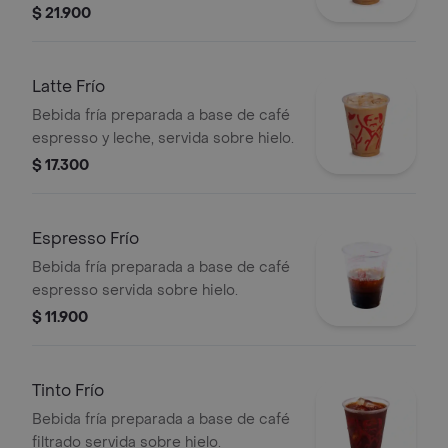
un leve sabor especiado de canela,
$ 21.900
combinado con espresso y hielo.
Latte Frío
Bebida fría preparada a base de café
espresso y leche, servida sobre hielo.
$ 17.300
Espresso Frío
Bebida fría preparada a base de café
espresso servida sobre hielo.
$ 11.900
Tinto Frío
Bebida fría preparada a base de café
filtrado servida sobre hielo.