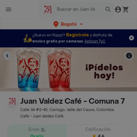
Bogotá
Regístrate
¿Nuevo en Rappi?
y disfruta de
envíos gratis por semanas
Aplican TyC
Juan Valdez Café - Comuna 7
Calle 34 #2-45, Cartago, Valle del Cauca, Colombia
Café - Juan Valdez Café
Envío
Calificación
Gratis
4.6