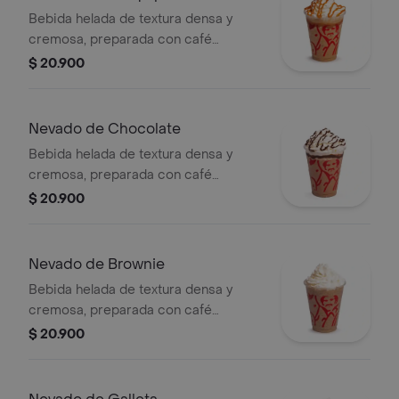
Bebida helada de textura densa y
cremosa, preparada con café
espresso, arequipe, mezcla láctea,
$ 20.900
hielo y decorada con crema chantilly
(opcional).
Nevado de Chocolate
Bebida helada de textura densa y
cremosa, preparada con café
espresso, chocolate, mezcla láctea,
$ 20.900
hielo y decorada con crema chantilly
(opcional).
Nevado de Brownie
Bebida helada de textura densa y
cremosa, preparada con café
espresso, brownie triturado, mezcla
$ 20.900
láctea, hielo y decorada con crema
chantilly.