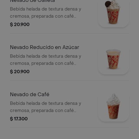
Nevado de Galleta
Bebida helada de textura densa y
cremosa, preparada con café
espresso, galleta oreo, mezcla láctea,
$ 20.900
hielo y decorada con crema chantilly
(opcional).
Nevado Reducido en Azúcar
Bebida helada de textura densa y
cremosa, preparada con café
espresso, mezcla láctea reducida en
$ 20.900
azúcar.
Nevado de Café
Bebida helada de textura densa y
cremosa, preparada con café
espresso, mezcla láctea, hielo y
$ 17.300
decorada con crema chantilly
(opcional).