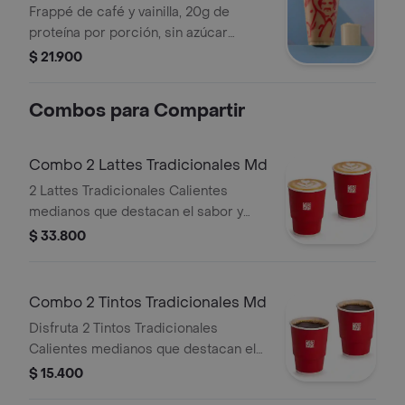
Frappé de café y vainilla, 20g de
proteína por porción, sin azúcar
añadida. Textura granizada y
$ 21.900
refrescante. Tamaño 12 onzas.
Combos para Compartir
Combo 2 Lattes Tradicionales Md
2 Lattes Tradicionales Calientes
medianos que destacan el sabor y
aroma del café Juan Valdez.
$ 33.800
Combo 2 Tintos Tradicionales Md
Disfruta 2 Tintos Tradicionales
Calientes medianos que destacan el
sabor y aroma del café Juan Valdez.
$ 15.400