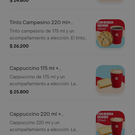
$ 24.800
Tinto Campesino 220 ml+
Acompañamiento
Tinto campesino de 175 ml y un
acompañamiento a elección. El tinto
contiene panela, canela y clavos.
$ 26.200
Cappuccino 175 ml +
Acompañamiento
Cappuccino de 175 ml y un
acompañamiento a elección. La
presentación del Cappuccino puede
$ 25.800
variar significativamente tras 5
minutos de haber sido preparado y/o
durante el transporte para pedidos a
Cappuccino 220 ml +
domicilio.
Acompañamiento
Cappuccino 220 ml y un
acompañamiento a elección. La