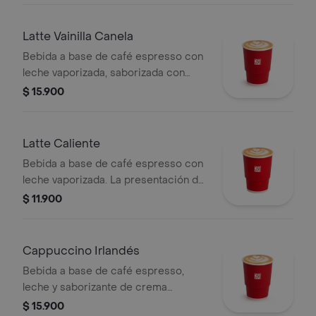
Latte Vainilla Canela
Bebida a base de café espresso con
leche vaporizada, saborizada con
vainilla y canela.
$ 15.900
Latte Caliente
Bebida a base de café espresso con
leche vaporizada. La presentación del
producto puede variar
$ 11.900
significativamente tras 5 minutos de
haber sido preparado y/o durante el
transporte para pedidos a domicilio.
Cappuccino Irlandés
Bebida a base de café espresso,
leche y saborizante de crema
irlandesa. Este producto no tiene
$ 15.900