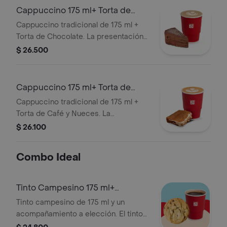
Cappuccino 175 ml+ Torta de
Chocolate
Cappuccino tradicional de 175 ml +
Torta de Chocolate. La presentación
del Cappuccino puede variar
$ 26.500
significativamente tras 5 minutos de
haber sido preparado y/o durante el
transporte para pedidos a domicilio.
Cappuccino 175 ml+ Torta de
Café
Cappuccino tradicional de 175 ml +
Torta de Café y Nueces. La
presentación del Cappuccino puede
$ 26.100
variar significativamente tras 5
minutos de haber sido preparado y/o
Combo Ideal
durante el transporte para pedidos a
domicilio.
Tinto Campesino 175 ml+
Acompañamiento
Tinto campesino de 175 ml y un
acompañamiento a elección. El tinto
contiene panela, canela y clavos.