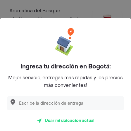
Aromática del Bosque
Infusión aromática en agua caliente
de flor de jamaica, toronjil y mora.
$ 10.700
Aromática Primavera
Infusión aromática en agua caliente
Ingresa tu dirección en Bogotá:
de manzanilla, guayaba, manzana y
fresa.
Mejor servicio, entregas más rápidas y los precios
$ 10.700
más convenientes!
Aromática Silvestre
Infusión aromática en agua caliente
piña, limonaria, mazana, cidron y
Usar mi ubicación actual
jengibre.
$ 10.700