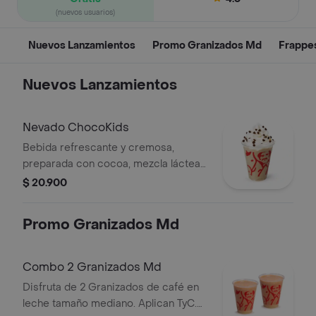
(nuevos usuarios)
Nuevos Lanzamientos
Promo Granizados Md
Frappes
Nuevos Lanzamientos
Nevado ChocoKids
Bebida refrescante y cremosa,
preparada con cocoa, mezcla láctea
reducida en azúcar, decorada con
$ 20.900
chantilly y chips de chocolate. No
contiene café.
Promo Granizados Md
Combo 2 Granizados Md
Disfruta de 2 Granizados de café en
leche tamaño mediano. Aplican TyC.