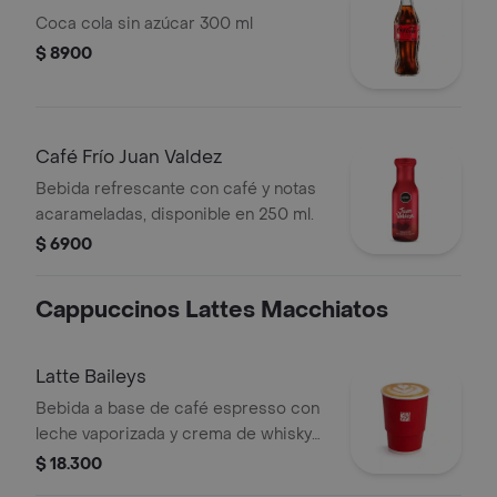
Coca cola sin azúcar 300 ml
$ 8900
Café Frío Juan Valdez
Bebida refrescante con café y notas
acarameladas, disponible en 250 ml.
$ 6900
Cappuccinos Lattes Macchiatos
Latte Baileys
Bebida a base de café espresso con
leche vaporizada y crema de whisky
(Baileys). Este producto contiene
$ 18.300
licor.