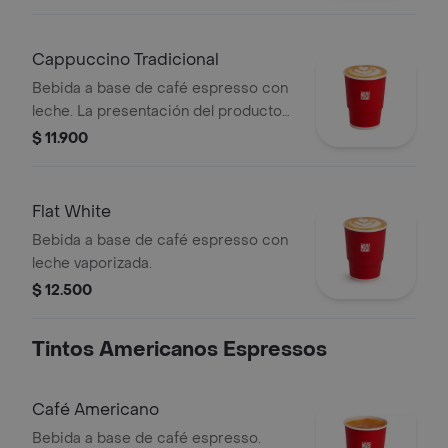
licor. La presentación del producto
puede variar significativamente tras 5
minutos de haber sido preparado.
Cappuccino Tradicional
Bebida a base de café espresso con
leche. La presentación del producto
puede variar significativamente tras 5
$ 11.900
minutos de haber sido preparado y/o
durante el transporte para pedidos a
domicilio.
Flat White
Bebida a base de café espresso con
leche vaporizada.
$ 12.500
Tintos Americanos Espressos
Café Americano
Bebida a base de café espresso.