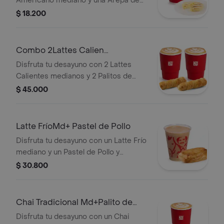
Americano mediano y una Arepa de
queso.
$ 18.200
Combo 2Lattes Calien
Md+2Palitosde Queso
Disfruta tu desayuno con 2 Lattes
Calientes medianos y 2 Palitos de
Queso.
$ 45.000
Latte FríoMd+ Pastel de Pollo
Disfruta tu desayuno con un Latte Frío
mediano y un Pastel de Pollo y
Champiñones.
$ 30.800
Chai Tradicional Md+Palito de
Queso
Disfruta tu desayuno con un Chai