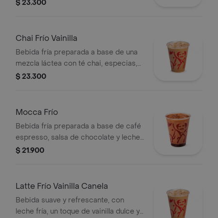
especias, leche y miel, servida sobre
$ 23.300
hielo.
Chai Frío Vainilla
Bebida fría preparada a base de una
mezcla láctea con té chai, especias,
leche, miel, vainilla y almendras,
$ 23.300
servida sobre hielo.
Mocca Frío
Bebida fría preparada a base de café
espresso, salsa de chocolate y leche,
servida sobre hielo.
$ 21.900
Latte Frío Vainilla Canela
Bebida suave y refrescante, con
leche fría, un toque de vainilla dulce y