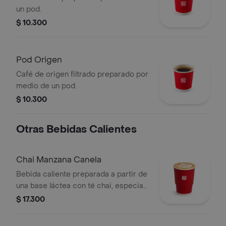
un pod.
$ 10.300
Pod Origen
Café de origen filtrado preparado por
medio de un pod.
$ 10.300
Otras Bebidas Calientes
Chai Manzana Canela
Bebida caliente preparada a partir de
una base láctea con té chai, especias,
sabor de manzana-canela y endulzado
$ 17.300
con miel.