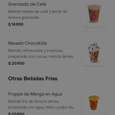
Granizado de Café
Bebida helada de café y leche de
textura granizada.
$ 14.900
Nevado ChocoKids
Bebida refrescante y cremosa,
preparada con cocoa, mezcla láctea
reducida en azúcar, decorada con
$ 20.900
chantilly y chips de chocolate. No
contiene café.
Otras Bebidas Frías
Fruppé de Mango en Agua
Bebida fría de textura densa,
preparada con agua, hielo y pulpa de
mango. Contiene azúcar añadida.
$ 20.900