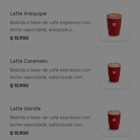
Latte Arequipe
Bebida a base de café espresso con
leche vaporizada, arequipe y
saborizada con caramelo. La
$ 15.900
presentación del producto puede
variar significativamente tras 5
minutos de haber sido preparado y/o
Latte Caramelo
durante el transporte para pedidos a
Bebida a base de café espresso con
domicilio.
leche vaporizada, saborizada con
caramelo.
$ 15.900
Latte Vainilla
Bebida a base de café espresso con
leche vaporizada, saborizada con
vainilla.
$ 15.900