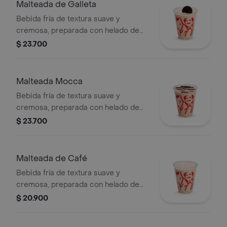
Malteada de Galleta
Bebida fría de textura suave y
cremosa, preparada con helado de
café, leche y galleta oreo.
$ 23.700
Malteada Mocca
Bebida fría de textura suave y
cremosa, preparada con helado de
café, leche y chocolate.
$ 23.700
Malteada de Café
Bebida fría de textura suave y
cremosa, preparada con helado de
café y leche.
$ 20.900