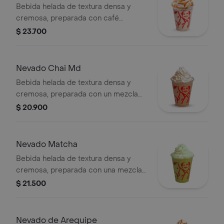
Bebida helada de textura densa y
cremosa, preparada con café
espresso, crema de whisky, arequipe,
$ 23.700
mezcla láctea, hielo y decorada con
crema chantilly. Este producto
contiene licor.
Nevado Chai Md
Bebida helada de textura densa y
cremosa, preparada con un mezcla
láctea con té chai, especias, leche y
$ 20.900
miel, decorada con crema chantilly
(opcional).
Nevado Matcha
Bebida helada de textura densa y
cremosa, preparada con una mezcla
láctea de té matcha y hielo, decorada
$ 21.500
con crema chantilly (opcional).
Nevado de Arequipe