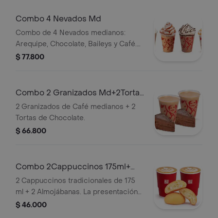
Combo 4 Nevados Md
Combo de 4 Nevados medianos:
Arequipe, Chocolate, Baileys y Café.
El Nevado Baileys contiene licor.
$ 77.800
Combo 2 Granizados Md+2Tortas
Chocolate
2 Granizados de Café medianos + 2
Tortas de Chocolate.
$ 66.800
Combo 2Cappuccinos 175ml+
2Almojabanas
2 Cappuccinos tradicionales de 175
ml + 2 Almojábanas. La presentación
del Cappuccino puede variar
$ 46.000
significativamente tras 5 minutos de