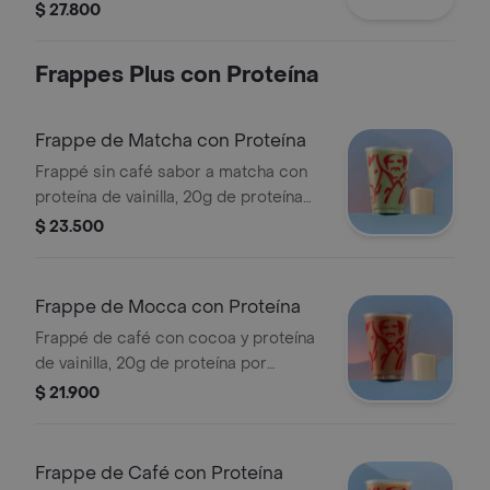
Producto sujeto a disponibilidad en
$ 27.800
tienda. El producto contiene lactosa.
Frappes Plus con Proteína
Frappe de Matcha con Proteína
Frappé sin café sabor a matcha con
proteína de vainilla, 20g de proteína
por porción, sin azúcar añadida,
$ 23.500
textura granizada y refrescante.
Tamaño 12 onzas.
Frappe de Mocca con Proteína
Frappé de café con cocoa y proteína
de vainilla, 20g de proteína por
porción, sin azúcar añadida, textura
$ 21.900
granizada y refrescante. Tamaño 12
onzas.
Frappe de Café con Proteína