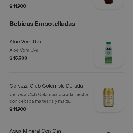
$ 11.900
Bebidas Embotelladas
Aloe Vera Uva
Aloe Vera Uva.
$ 15.300
Cerveza Club Colombia Dorada
Cerveza Club Colombia dorada, hecha
con cebada malteada y malta
caramelo, en presentación de lata por
$ 11.900
330 cc
Agua Mineral Con Gas