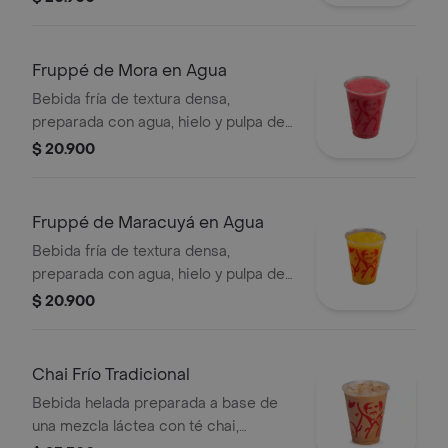
Fruppé de Mora en Agua
Bebida fría de textura densa,
preparada con agua, hielo y pulpa de
mora. Contiene azúcar añadida.
$ 20.900
Fruppé de Maracuyá en Agua
Bebida fría de textura densa,
preparada con agua, hielo y pulpa de
maracuýa. Contiene azúcar añadida.
$ 20.900
Chai Frío Tradicional
Bebida helada preparada a base de
una mezcla láctea con té chai,