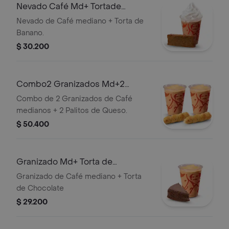
Nevado Café Md+ Tortade
Banano
Nevado de Café mediano + Torta de
Banano.
$ 30.200
Combo2 Granizados Md+2
Palitosde Queso
Combo de 2 Granizados de Café
medianos + 2 Palitos de Queso.
$ 50.400
Granizado Md+ Torta de
Chocolate
Granizado de Café mediano + Torta
de Chocolate
$ 29.200