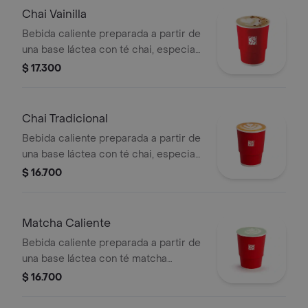
Chai Vainilla
Bebida caliente preparada a partir de
una base láctea con té chai, especias,
sabor de vainilla, endulzado con miel y
$ 17.300
topping de almendra troceada.
Chai Tradicional
Bebida caliente preparada a partir de
una base láctea con té chai, especias
y endulzado con miel.
$ 16.700
Matcha Caliente
Bebida caliente preparada a partir de
una base láctea con té matcha
previamente endulzada.
$ 16.700