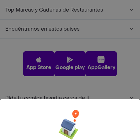
Top Marcas y Cadenas de Restaurantes
Encuéntranos en estos países
App Store
Google play
AppGallery
Pide tu comida favorita cerca de ti
Categorías
Únete a Rappi