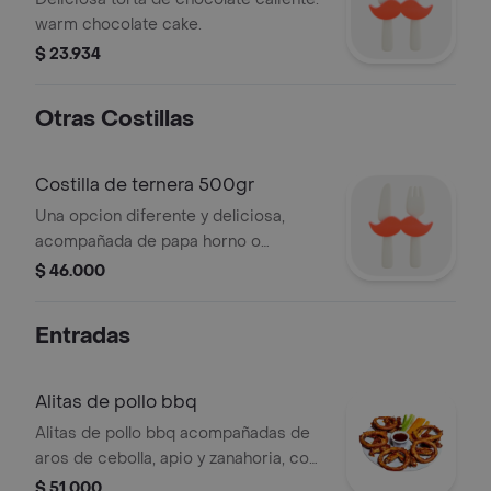
warm chocolate cake.
$ 23.934
Otras Costillas
Costilla de ternera 500gr
Una opcion diferente y deliciosa,
acompañada de papa horno o
francesa a elección y ensalada
$ 46.000
Entradas
Alitas de pollo bbq
Alitas de pollo bbq acompañadas de
aros de cebolla, apio y zanahoria, con
salsa adicional.
$ 51.000