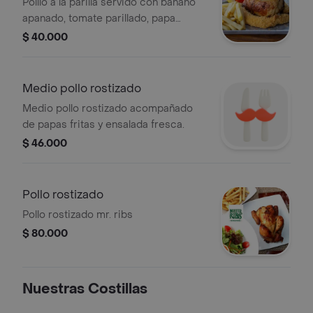
Polllo a la parilla servido con banano
apanado, tomate parillado, papa
francesa.
$ 40.000
Medio pollo rostizado
Medio pollo rostizado acompañado
de papas fritas y ensalada fresca.
$ 46.000
Pollo rostizado
Pollo rostizado mr. ribs
$ 80.000
Nuestras Costillas