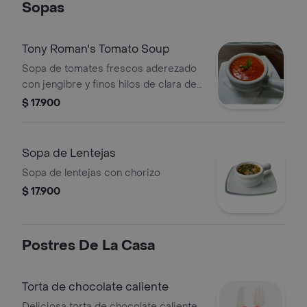
Sopas
Tony Roman's Tomato Soup
Sopa de tomates frescos aderezado
con jengibre y finos hilos de clara de
huevo
$ 17.900
Sopa de Lentejas
Sopa de lentejas con chorizo
$ 17.900
Postres De La Casa
Torta de chocolate caliente
Deliciosa torta de chocolate caliente.