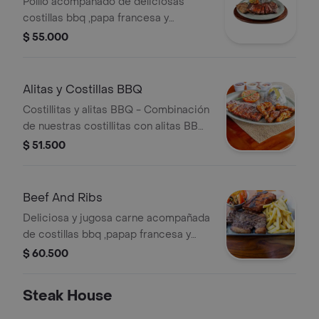
Polllo acompañado de deliciosas
costillas bbq ,papa francesa y
ensalada
$ 55.000
Alitas y Costillas BBQ
Costillitas y alitas BBQ - Combinación
de nuestras costillitas con alitas BBQ.
Horneada y terminado a la parrilla.
$ 51.500
Beef And Ribs
Deliciosa y jugosa carne acompañada
de costillas bbq ,papap francesa y
ensalada
$ 60.500
Steak House