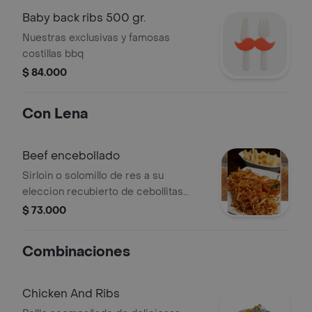
Baby back ribs 500 gr.
Nuestras exclusivas y famosas
costillas bbq
$ 84.000
Con Lena
Beef encebollado
Sirloin o solomillo de res a su
eleccion recubierto de cebollitas
fritas doradas. your choice of sirloin
$ 73.000
or tenderloin covered with crispy
fried onions.
Combinaciones
Chicken And Ribs