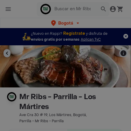
Bogotá
Regístrate
¿Nuevo en Rappi?
y disfruta de
envíos gratis por semanas
Aplican TyC
Mr Ribs - Parrilla - Los
Mártires
Ave Cra 30 # 19, Los Mártires, Bogotá,
Parrilla - Mr Ribs - Parrilla