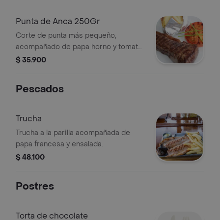
Punta de Anca 250Gr
Corte de punta más pequeño,
acompañado de papa horno y tomate
parrillado.
$ 35.900
Pescados
Trucha
Trucha a la parilla acompañada de
papa francesa y ensalada.
$ 48.100
Postres
Torta de chocolate