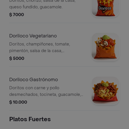
Doritos, chorizo, salsa de la casa,
queso fundido, guacamole.
$ 7000
Doriloco Vegetariano
Doritos, champiñones, tomate,
pimentón, salsa de la casa,
guacamole.
$ 5000
Doriloco Gastrónomo
Doritos con carne y pollo
desmechados, tocineta, guacamole,
chorizo, queso fundido y salsas de la
$ 10.000
casa.
Platos Fuertes