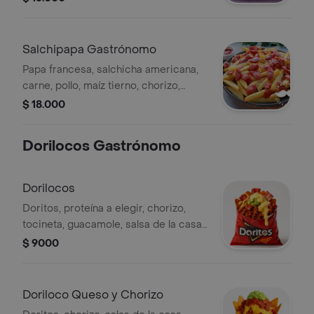
Salchipapa Gastrónomo
Papa francesa, salchicha americana,
carne, pollo, maíz tierno, chorizo,
tocineta, champiñones, queso fundido
$ 18.000
y queso cheddar, salsa de la casa.
Dorilocos Gastrónomo
Dorilocos
Doritos, proteína a elegir, chorizo,
tocineta, guacamole, salsa de la casa
y queso fundido.
$ 9000
Doriloco Queso y Chorizo