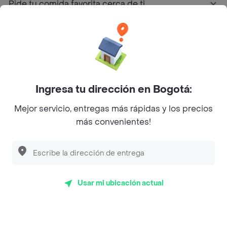
Pide tu comida favorita cerca de ti
Categorías
Únete a Rappi
Ingresa tu dirección en Bogotá:
Sobre Rappi
Mejor servicio, entregas más rápidas y los precios
más convenientes!
Facebook
Twitter
Instagram
©
2026
Rappi Inc. All rights reserved.
Usar mi ubicación actual
Rappi S.A.S. --- NIT 900.843.898-9 --- Calle 63 # 16A-02
Bogotá D.C. --- notificacionesrappi@rappi.com