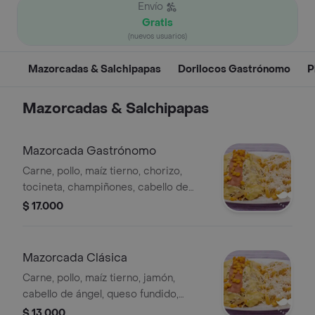
Envío
Gratis
(nuevos usuarios)
Mazorcadas & Salchipapas
Dorilocos Gastrónomo
P
Mazorcadas & Salchipapas
Mazorcada Gastrónomo
Carne, pollo, maíz tierno, chorizo,
tocineta, champiñones, cabello de
ángel, queso fundido, salsas de la
$ 17.000
casa y aguacate.
Mazorcada Clásica
Carne, pollo, maíz tierno, jamón,
cabello de ángel, queso fundido,
salsas de la casa.
$ 13.000